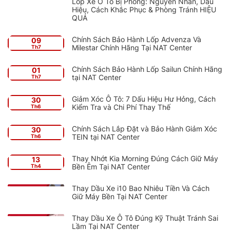
Lốp Xe Ô Tô Bị Phồng: Nguyên Nhân, Dấu
Hiệu, Cách Khắc Phục & Phòng Tránh HIỆU
QUẢ
Chính Sách Bảo Hành Lốp Advenza Và
09
Milestar Chính Hãng Tại NAT Center
Th7
Chính Sách Bảo Hành Lốp Sailun Chính Hãng
01
tại NAT Center
Th7
Giảm Xóc Ô Tô: 7 Dấu Hiệu Hư Hỏng, Cách
30
Kiểm Tra và Chi Phí Thay Thế
Th6
Chính Sách Lắp Đặt và Bảo Hành Giảm Xóc
30
TEIN tại NAT Center
Th6
Thay Nhớt Kia Morning Đúng Cách Giữ Máy
13
Bền Êm Tại NAT Center
Th4
Thay Dầu Xe i10 Bao Nhiêu Tiền Và Cách
Giữ Máy Bền Tại NAT Center
Thay Dầu Xe Ô Tô Đúng Kỹ Thuật Tránh Sai
Lầm Tại NAT Center