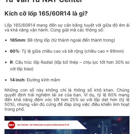
Kích cỡ lốp 165/60R14 là gì?
Lốp 165/60R14 mang đến sự cân bằng tuyệt vời giữa độ êm ái
và khả năng vận hành. Cùng giải mã các thông số:
165mm
: Bề rộng lốp (từ thành ngoài đến thành trong)
60%
: Tỷ lệ giữa chiều cao và bề rộng (chiều cao ≈ 99mm)
R
: Cấu trúc lốp Radial (lốp bố thép – chịu lực tốt hơn 30% so
với lốp bias)
14 inch
: Đường kính mâm
Những con số này không chỉ là thông số khô khan. Chúng
quyết định trải nghiệm lái xe của bạn. Ví dụ, tỷ lệ 60% mang
đến khả năng đệm xóc tốt hơn 25% so với lốp dẹt hơn (tỷ lệ
50%), nhưng vẫn đủ cứng để đáp ứng việc điều khiển linh hoạt
trong phố.