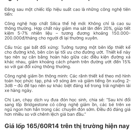
Đằng sau một chiếc lốp hiệu suất cao là những công nghệ tiên
tiến:
Công nghệ hợp chất Silica thế hệ mới: Không chỉ là cao su
thông thường. Hợp chất này giảm ma sát lăn đến 20%, giúp tiết
kiệm 5-7% nhiên liệu – tương đương khoảng 150.000-
200.000đ/tháng cho người đi lại thường xuyên.
Cấu trúc gai bất đối xứng: Tưởng tượng một bên lốp thiết kế
cho đường khô, bên còn lại tối ưu cho đường ướt. Thiết kế này
tạo nên sự cân bằng hoàn hảo giữa các điều kiện đường xá
khác nhau, giảm khoảng cách phanh trên đường ướt đến 15%
so với gai đối xứng thông thường.
Công nghệ giảm ồn thông minh: Các rãnh thiết kế theo mô hình
toán học phức tạp, phá vỡ sóng âm và giảm tiếng ồn xuống 2-
3dB – đủ để tạo nên sự khác biệt đáng kể trong trải nghiệm lái
xe hàng ngày.
Chị Lan, chạy dịch vụ đưa đón học sinh, chia sẻ:
“Sau khi đổi
sang lốp Bridgestone có công nghệ giảm ồn, các bé trên xe
ngủ ngon hơn hẳn trong các chuyến đón sớm. Điều đó đáng giá
hơn nhiều so với chênh lệch giá ban đầu.”
Giá lốp 165/60R14 trên thị trường hiện nay