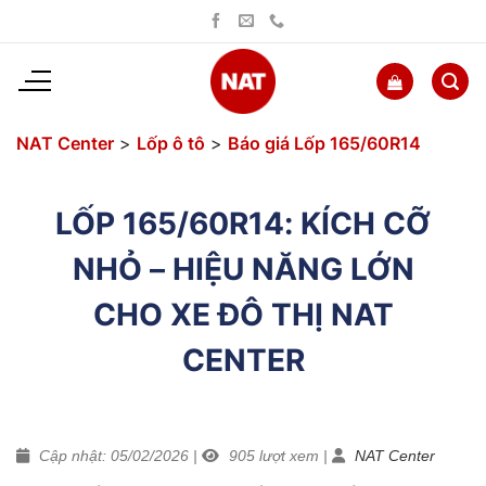
Bỏ
qua
nội
dung
NAT Center
>
Lốp ô tô
>
Báo giá Lốp 165/60R14
LỐP 165/60R14: KÍCH CỠ
NHỎ – HIỆU NĂNG LỚN
CHO XE ĐÔ THỊ NAT
CENTER
Cập nhật: 05/02/2026
|
905
lượt xem
|
NAT Center