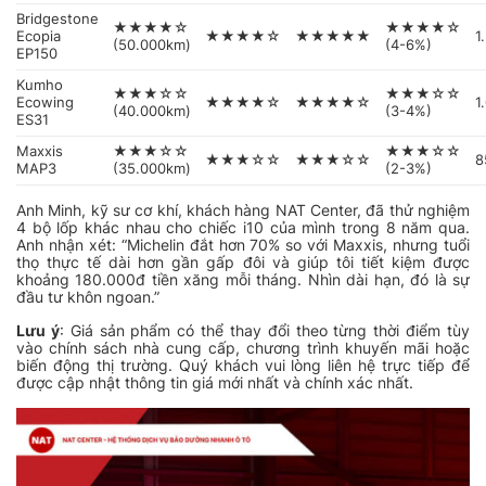
Bridgestone
★★★★☆
★★★★☆
Ecopia
★★★★☆
★★★★★
1
(50.000km)
(4-6%)
EP150
Kumho
★★★☆☆
★★★☆☆
Ecowing
★★★★☆
★★★★☆
1
(40.000km)
(3-4%)
ES31
Maxxis
★★★☆☆
★★★☆☆
★★★☆☆
★★★☆☆
8
MAP3
(35.000km)
(2-3%)
Anh Minh, kỹ sư cơ khí, khách hàng NAT Center, đã thử nghiệm
4 bộ lốp khác nhau cho chiếc i10 của mình trong 8 năm qua.
Anh nhận xét:
“Michelin đắt hơn 70% so với Maxxis, nhưng tuổi
thọ thực tế dài hơn gần gấp đôi và giúp tôi tiết kiệm được
khoảng 180.000đ tiền xăng mỗi tháng. Nhìn dài hạn, đó là sự
đầu tư khôn ngoan.”
Lưu ý
: Giá sản phẩm có thể thay đổi theo từng thời điểm tùy
vào chính sách nhà cung cấp, chương trình khuyến mãi hoặc
biến động thị trường. Quý khách vui lòng liên hệ trực tiếp để
được cập nhật thông tin giá mới nhất và chính xác nhất.