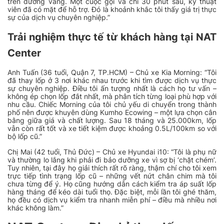
trên đường vắng. Một cuộc gọi và chỉ 30 phút sau, kỹ thuật
viên đã có mặt để hỗ trợ. Đó là khoảnh khắc tôi thấy giá trị thực
sự của dịch vụ chuyên nghiệp.”
Trải nghiệm thực tế từ khách hàng tại NAT
Center
Anh Tuấn (36 tuổi, Quận 7, TP.HCM) – Chủ xe Kia Morning:
“Tôi
đã thay lốp ở 3 nơi khác nhau trước khi tìm được dịch vụ thực
sự chuyên nghiệp. Điều tôi ấn tượng nhất là cách họ tư vấn –
không ép chọn lốp đắt nhất, mà phân tích từng loại phù hợp với
nhu cầu. Chiếc Morning của tôi chủ yếu di chuyển trong thành
phố nên được khuyên dùng Kumho Ecowing – một lựa chọn cân
bằng giữa giá và chất lượng. Sau 18 tháng và 25.000km, lốp
vẫn còn rất tốt và xe tiết kiệm được khoảng 0.5L/100km so với
bộ lốp cũ.”
Chị Mai (42 tuổi, Thủ Đức) – Chủ xe Hyundai i10:
“Tôi là phụ nữ
và thường lo lắng khi phải đi bảo dưỡng xe vì sợ bị ‘chặt chém’.
Tuy nhiên, tại đây họ giải thích rất rõ ràng, thậm chí cho tôi xem
trực tiếp tình trạng lốp cũ – những vết nứt chân chim mà tôi
chưa từng để ý. Họ cũng hướng dẫn cách kiểm tra áp suất lốp
hàng tháng để kéo dài tuổi thọ. Đặc biệt, mỗi lần tôi ghé thăm,
họ đều có dịch vụ kiểm tra nhanh miễn phí – điều mà nhiều nơi
khác không làm.”