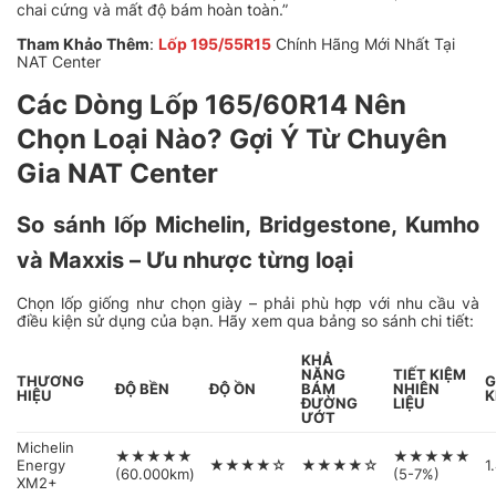
chai cứng và mất độ bám hoàn toàn.”
Tham Khảo Thêm
:
Lốp 195/55R15
Chính Hãng Mới Nhất Tại
NAT Center
Các Dòng Lốp 165/60R14 Nên
Chọn Loại Nào? Gợi Ý Từ Chuyên
Gia NAT Center
So sánh lốp Michelin, Bridgestone, Kumho
và Maxxis – Ưu nhược từng loại
Chọn lốp giống như chọn giày – phải phù hợp với nhu cầu và
điều kiện sử dụng của bạn. Hãy xem qua bảng so sánh chi tiết:
KHẢ
NĂNG
TIẾT KIỆM
THƯƠNG
G
ĐỘ BỀN
ĐỘ ỒN
BÁM
NHIÊN
HIỆU
ĐƯỜNG
LIỆU
ƯỚT
Michelin
★★★★★
★★★★★
Energy
★★★★☆
★★★★☆
1
(60.000km)
(5-7%)
XM2+