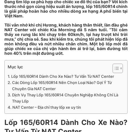
Đang tìm lốp xe phù hợp cho chiếc xe đô thị của bạn? Với kích
thước nhỏ gọn cùng hiệu suất ấn tượng, lốp 165/60R14 chính
là giải pháp hoàn hảo cho nhiều dòng xe hạng A phổ biến tại
Việt Nam.
Tôi vẫn nhớ khi chị Hương, khách hàng thân thiết, lần đầu ghé
NAT Center với chiếc Kia Morning đã 5 năm tuổi. “Tôi cảm
thấy xe rung lắc khi chạy trên 60km/h, lại hay trượt khi trời
mưa,” chị chia sẻ. Sau khi kiểm tra, chúng tôi phát hiện lốp đã
mòn không đều và nứt nhiều chân chim. Một bộ lốp mới đã
giúp chiếc xe của chị vận hành êm ái trở lại, bám đường tốt
hơn 40% trên mặt đường ướt.
Mục lục
Lốp 165/60R14 Dành Cho Xe Nào? Tư Vấn Từ NAT Center
Các Dòng Lốp 165/60R14 Nên Chọn Loại Nào? Gợi Ý Từ
Chuyên Gia NAT Center
Dịch Vụ Thay Lốp 165/60R14 Chuyên Nghiệp Không Chỉ Là
Thay Lốp
NAT Center – Địa chỉ thay lốp xe uy tín
Lốp 165/60R14 Dành Cho Xe Nào?
Tư Vấn Từ NAT Center