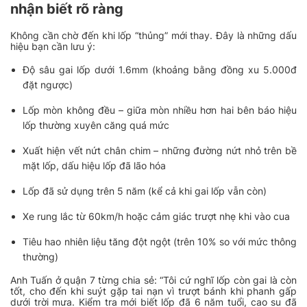
nhận biết rõ ràng
Không cần chờ đến khi lốp “thủng” mới thay. Đây là những dấu
hiệu bạn cần lưu ý:
Độ sâu gai lốp dưới 1.6mm (khoảng bằng đồng xu 5.000đ
đặt ngược)
Lốp mòn không đều – giữa mòn nhiều hơn hai bên báo hiệu
lốp thường xuyên căng quá mức
Xuất hiện vết nứt chân chim – những đường nứt nhỏ trên bề
mặt lốp, dấu hiệu lốp đã lão hóa
Lốp đã sử dụng trên 5 năm (kể cả khi gai lốp vẫn còn)
Xe rung lắc từ 60km/h hoặc cảm giác trượt nhẹ khi vào cua
Tiêu hao nhiên liệu tăng đột ngột (trên 10% so với mức thông
thường)
Anh Tuấn ở quận 7 từng chia sẻ:
“Tôi cứ nghĩ lốp còn gai là còn
tốt, cho đến khi suýt gặp tai nạn vì trượt bánh khi phanh gấp
dưới trời mưa. Kiểm tra mới biết lốp đã 6 năm tuổi, cao su đã