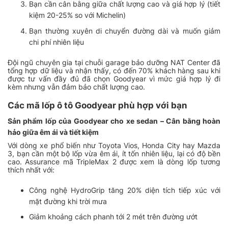
Bạn cần cân bằng giữa chất lượng cao và giá hợp lý (tiết
kiệm 20-25% so với Michelin)
Bạn thường xuyên di chuyển đường dài và muốn giảm
chi phí nhiên liệu
Đội ngũ chuyên gia tại chuỗi garage bảo dưỡng NAT Center đã
tổng hợp dữ liệu và nhận thấy, có đến 70% khách hàng sau khi
được tư vấn đầy đủ đã chọn Goodyear vì mức giá hợp lý đi
kèm nhưng vẫn đảm bảo chất lượng cao.
Các mã lốp ô tô Goodyear phù hợp với bạn
Sản phẩm lốp của Goodyear cho xe sedan – Cân bằng hoàn
hảo giữa êm ái và tiết kiệm
Với dòng xe phổ biến như Toyota Vios, Honda City hay Mazda
3, bạn cần một bộ lốp vừa êm ái, ít tốn nhiên liệu, lại có độ bền
cao. Assurance mã TripleMax 2 được xem là dòng lốp tương
thích nhất với:
Công nghệ HydroGrip tăng 20% diện tích tiếp xúc với
mặt đường khi trời mưa
Giảm khoảng cách phanh tới 2 mét trên đường ướt