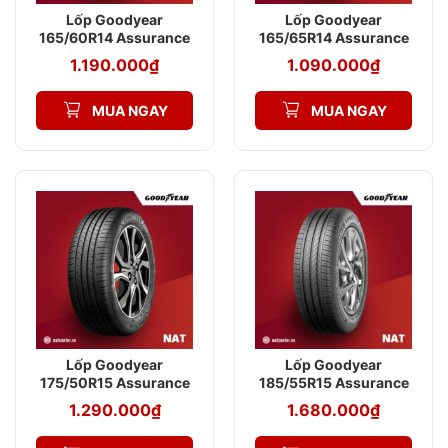
Lốp Goodyear
Lốp Goodyear
165/60R14 Assurance
165/65R14 Assurance
DuraPlus 2
DuraPlus 2
1.190.000
₫
1.090.000
₫
MUA NGAY
MUA NGAY
Lốp Goodyear
Lốp Goodyear
175/50R15 Assurance
185/55R15 Assurance
DuraPlus 2
TripleMax 2
1.290.000
₫
1.680.000
₫