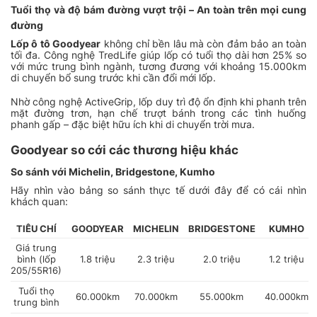
Tuổi thọ và độ bám đường vượt trội – An toàn trên mọi cung
đường
Lốp ô tô Goodyear
không chỉ bền lâu mà còn đảm bảo an toàn
tối đa. Công nghệ TredLife giúp lốp có tuổi thọ dài hơn 25% so
với mức trung bình ngành, tương đương với khoảng 15.000km
di chuyển bổ sung trước khi cần đổi mới lốp.
Nhờ công nghệ ActiveGrip, lốp duy trì độ ổn định khi phanh trên
mặt đường trơn, hạn chế trượt bánh trong các tình huống
phanh gấp – đặc biệt hữu ích khi di chuyển trời mưa.
Goodyear so cới các thương hiệu khác
So sánh với Michelin, Bridgestone, Kumho
Hãy nhìn vào bảng so sánh thực tế dưới đây để có cái nhìn
khách quan:
TIÊU CHÍ
GOODYEAR
MICHELIN
BRIDGESTONE
KUMHO
Giá trung
bình (lốp
1.8 triệu
2.3 triệu
2.0 triệu
1.2 triệu
205/55R16)
Tuổi thọ
60.000km
70.000km
55.000km
40.000km
trung bình