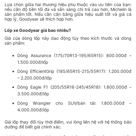
Lựa chọn giữa hai thương hiệu phụ thuộc vào ưu tiên của bạn:
nếu cần độ bền tối đa và sẵn sàng chi trả cao hơn, Michelin là
sản phẩm tốt. Nếu cần cân bằng giữa hiệu suất tốt và giá cả
hợp lý, Goodyear sẽ thích hợp hơn.
Lốp xe Goodyear giá bao nhiêu?
Giá của dòng lốp này dao động tùy theo kích thước và dòng
sản phẩm:
Dòng Assurance (175/70R13-195/65R15): 800.000đ –
1.500.000đ/lốp
Dòng EfficientGrip (185/65R15-215/55R17): 1.200.000đ
– 2.200.000đ/lốp
Dòng Eagle F1 (205/55R16-245/45R18): 1.800.000đ –
3.500.000đ/lốp
Dòng Wrangler cho SUV/bán tải: 1.800.000đ –
4.000.000đ/lốp
Giá lốp thay đổi tùy thời điểm, vui lòng liên hệ với hệ thống bảo
dưỡng để biết giá chính xác.