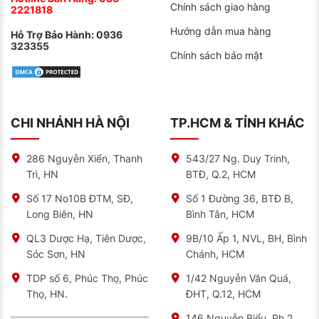
Chính sách giao hàng
2221818
Hướng dẫn mua hàng
Hỗ Trợ Bảo Hành:
0936
323355
Chính sách bảo mật
CHI NHÁNH HÀ NỘI
TP.HCM & TỈNH KHÁC
286 Nguyễn Xiển, Thanh
543/27 Ng. Duy Trinh,
Trì, HN
BTĐ, Q.2, HCM
Số 17 No10B ĐTM, SĐ,
Số 1 Đường 36, BTĐ B,
Long Biên, HN
Bình Tân, HCM
QL3 Dược Hạ, Tiên Dược,
9B/10 Ấp 1, NVL, BH, Bình
Sóc Sơn, HN
Chánh, HCM
TDP số 6, Phúc Thọ, Phúc
1/42 Nguyễn Văn Quá,
Thọ, HN.
ĐHT, Q.12, HCM
146 Nguyễn Biểu, Ph.2,