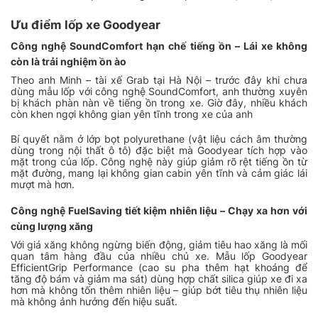
Ưu điểm lốp xe Goodyear
Công nghệ SoundComfort hạn chế tiếng ồn – Lái xe không
còn là trải nghiệm ồn ào
Theo anh Minh – tài xế Grab tại Hà Nội – trước đây khi chưa
dùng mẫu lốp với công nghệ SoundComfort, anh thường xuyên
bị khách phàn nàn về tiếng ồn trong xe. Giờ đây, nhiều khách
còn khen ngợi không gian yên tĩnh trong xe của anh
Bí quyết nằm ở lớp bọt polyurethane (vật liệu cách âm thường
dùng trong nội thất ô tô) đặc biệt mà Goodyear tích hợp vào
mặt trong của lốp. Công nghệ này giúp giảm rõ rệt tiếng ồn từ
mặt đường, mang lại không gian cabin yên tĩnh và cảm giác lái
mượt mà hơn.
Công nghệ FuelSaving tiết kiệm nhiên liệu – Chạy xa hơn với
cùng lượng xăng
Với giá xăng không ngừng biến động, giảm tiêu hao xăng là mối
quan tâm hàng đầu của nhiều chủ xe. Mẫu lốp Goodyear
EfficientGrip Performance (cao su pha thêm hạt khoáng để
tăng độ bám và giảm ma sát) dùng hợp chất silica giúp xe đi xa
hơn mà không tốn thêm nhiên liệu – giúp bớt tiêu thụ nhiên liệu
mà không ảnh hưởng đến hiệu suất.