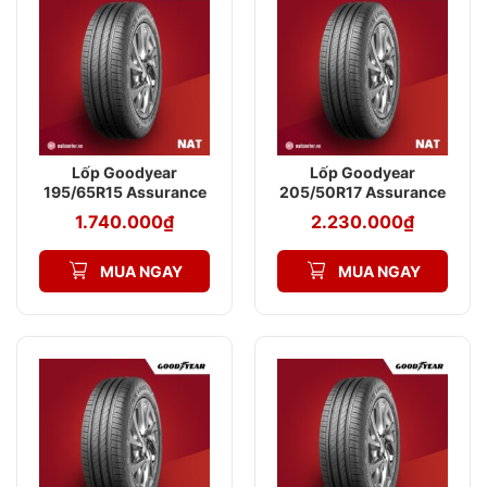
Lốp Goodyear
Lốp Goodyear
195/65R15 Assurance
205/50R17 Assurance
Triplemax 2
Triplemax 2
1.740.000
₫
2.230.000
₫
MUA NGAY
MUA NGAY