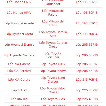
Lốp Mitsubishi
Lốp Honda CR-V
Lốp 195 60R15
Outlander
Lốp Mitsubishi
Lốp Honda HR-V
Lốp 195 60R16
Pajero
Lốp Mitsubishi
Lốp Hyundai Avante
Lốp 195 65R15
Triton
Lốp Toyota Corolla
Lốp Hyundai Creta
Lốp 195 70R14
Altis
Lốp Toyota Corolla
Lốp Hyundai Elantra
Lốp 205 55R16
Cross
Lốp Toyota
Lốp Hyundai Santafe
Lốp 205 60R16
Fortuner
Lốp KIA Carens
Lốp Toyota Hilux
Lốp 205 60R17
Lốp KIA Carnival
Lốp Toyota Innova
Lốp 205 65R15
Lốp Toyota Land
Lốp KIA Cerato
Lốp 215 70R16
Cruiser
Lốp Toyota Veloz
Lốp KIA K3
Lốp 225 45R17
Cross
Lốp KIA Rio
Lốp Toyota Vios
Lốp 225 45R18
Lốp KIA Seltos
Lốp Toyota Wigo
Lốp 225 45R19