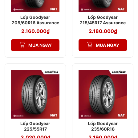
Lốp Goodyear
Lốp Goodyear
205/60R16 Assurance
215/45R17 Assurance
TripleMax 2
TripleMax 2
2.160.000
₫
2.180.000
₫
MUA NGAY
MUA NGAY
Lốp Goodyear
Lốp Goodyear
225/55R17
235/60R18
EfficientGrip
EfficientGrip
3.020.000
₫
3.190.000
₫