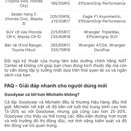
(Toyota Vios, Honda
195/55R15
EfficientGrip Performance
City)
Sedan hạng C
205/55R16,
Eagle F1 Asymmetric,
(Honda Civic, Mazda
215/50R17
EfficientGrip Performance
3)
SUV cỡ vừa (Honda
225/65R17,
Wrangler TripleMax,
CR-V, Mazda CX-5)
235/60R18
Efficientgrip SUV
Bán tải (Ford Ranger,
265/65R17,
Wrangler AT/SA, Wrangler
Toyota Hilux)
255/70R16
DuraTrac
Đội ngũ kỹ thuật của trung tâm bảo dưỡng chính hãng NAT
Center sẽ không chỉ giúp bạn chọn đúng kích thước lốp mà còn
tư vấn dòng lốp lý tưởng nhất dựa trên thói quen lái xe và ngân
sách của bạn.
FAQ – Giải đáp nhanh cho người dùng mới
Goodyear có tốt hơn Michelin không?
Cả lốp Goodyear và Michelin đều là thương hiệu hàng đầu thế
giới. Michelin nổi bật về độ bền với tuổi thọ trung bình cao hơn
15-20% so với Goodyear, nhưng giá cũng cao hơn 25-30%.
Goodyear cho thấy ưu thế trong các điều kiện đường trơn trượt
và môi trường đô thị đông đúc, nơi tính năng kiểm soát và độ
êm đóng vai trò quan trọng.