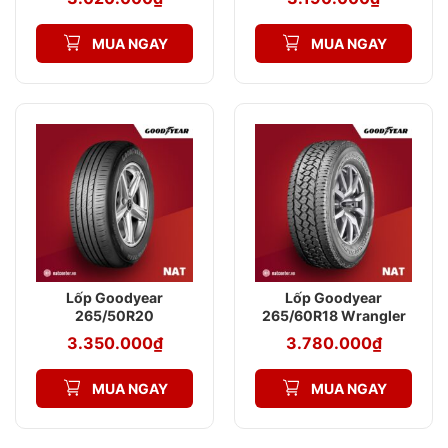
Performance SUV
Performance SUV
MUA NGAY
MUA NGAY
Lốp Goodyear
Lốp Goodyear
265/50R20
265/60R18 Wrangler
EfficientGrip
AT SilentTrac
3.350.000
₫
3.780.000
₫
Performance SUV
MUA NGAY
MUA NGAY