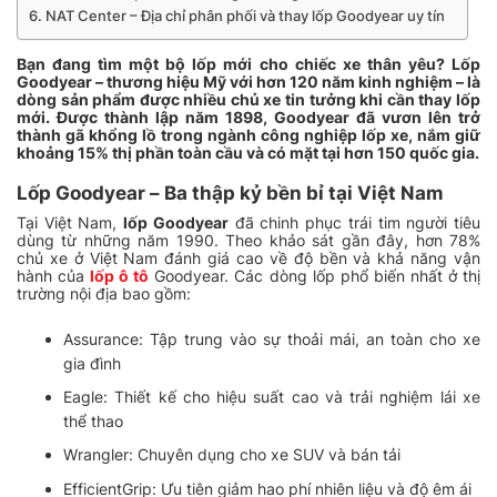
NAT Center – Địa chỉ phân phối và thay lốp Goodyear uy tín
Bạn đang tìm một bộ lốp mới cho chiếc xe thân yêu? Lốp
Goodyear – thương hiệu Mỹ với hơn 120 năm kinh nghiệm – là
dòng sản phẩm được nhiều chủ xe tin tưởng khi cần thay lốp
mới. Được thành lập năm 1898, Goodyear đã vươn lên trở
thành gã khổng lồ trong ngành công nghiệp lốp xe, nắm giữ
khoảng 15% thị phần toàn cầu và có mặt tại hơn 150 quốc gia.
Lốp Goodyear – Ba thập kỷ bền bỉ tại Việt Nam
Tại Việt Nam,
lốp Goodyear
đã chinh phục trái tim người tiêu
dùng từ những năm 1990. Theo khảo sát gần đây, hơn 78%
chủ xe ở Việt Nam đánh giá cao về độ bền và khả năng vận
hành của
lốp ô tô
Goodyear. Các dòng lốp phổ biến nhất ở thị
trường nội địa bao gồm:
Assurance: Tập trung vào sự thoải mái, an toàn cho xe
gia đình
Eagle: Thiết kế cho hiệu suất cao và trải nghiệm lái xe
thể thao
Wrangler: Chuyên dụng cho xe SUV và bán tải
EfficientGrip: Ưu tiên giảm hao phí nhiên liệu và độ êm ái