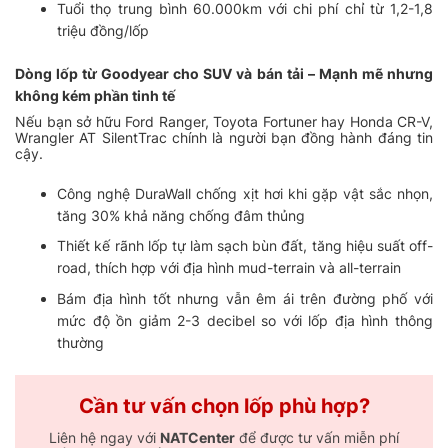
Tuổi thọ trung bình 60.000km với chi phí chỉ từ 1,2-1,8
triệu đồng/lốp
Dòng lốp từ Goodyear cho SUV và bán tải – Mạnh mẽ nhưng
không kém phần tinh tế
Nếu bạn sở hữu Ford Ranger, Toyota Fortuner hay Honda CR-V,
Wrangler AT SilentTrac chính là người bạn đồng hành đáng tin
cậy.
Công nghệ DuraWall chống xịt hơi khi gặp vật sắc nhọn,
tăng 30% khả năng chống đâm thủng
Thiết kế rãnh lốp tự làm sạch bùn đất, tăng hiệu suất off-
road, thích hợp với địa hình mud-terrain và all-terrain
Bám địa hình tốt nhưng vẫn êm ái trên đường phố với
mức độ ồn giảm 2-3 decibel so với lốp địa hình thông
thường
Cần tư vấn chọn lốp phù hợp?
Liên hệ ngay với
NATCenter
để được tư vấn miễn phí