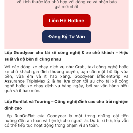
về kích thước lốp phù hợp với dòng xe và nhận báo
giá mới nhất
Liên Hệ Hotline
Đăng Ký Tư Vấn
Lốp Goodyear cho tài xế công nghệ & xe chở khách – Hiệu
suất và độ bền đi cùng nhau
Với các dòng xe chạy dịch vụ như Grab, taxi công nghệ hoặc
xe chở khách gia đình thường xuyên, bạn cần một bộ lốp vừa
bền, vừa êm và ít hao xăng. Goodyear EfficientGrip và
Assurance TripleMax 2 là hai lựa chọn tối ưu cho tài xế công
nghệ hoặc xe chạy dịch vụ hàng ngày, bởi sự vận hành hiệu
quả và ít hao mòn.
Lốp Runflat và Touring – Công nghệ đỉnh cao cho trải nghiệm
đỉnh cao
Lốp RunOnFlat của Goodyear là một trong những cải tiến
hướng đến an toàn và tiện lợi cho người lái. Dù bị xì hơi, lốp vẫn
có thể tiếp tục hoạt động trong phạm vi an toàn.