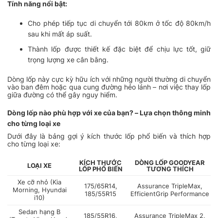
Tính năng nổi bật:
Cho phép tiếp tục di chuyển tới 80km ở tốc độ 80km/h
sau khi mất áp suất.
Thành lốp được thiết kế đặc biệt để chịu lực tốt, giữ
trọng lượng xe cân bằng.
Dòng lốp này cực kỳ hữu ích với những người thường di chuyển
vào ban đêm hoặc qua cung đường hẻo lánh – nơi việc thay lốp
giữa đường có thể gây nguy hiểm.
Dòng lốp nào phù hợp với xe của bạn? – Lựa chọn thông minh
cho từng loại xe
Dưới đây là bảng gợi ý kích thước lốp phổ biến và thích hợp
cho từng loại xe:
KÍCH THƯỚC
DÒNG LỐP GOODYEAR
LOẠI XE
LỐP PHỔ BIẾN
TƯƠNG THÍCH
Xe cỡ nhỏ (Kia
175/65R14,
Assurance TripleMax,
Morning, Hyundai
185/55R15
EfficientGrip Performance
i10)
Sedan hạng B
185/55R16,
Assurance TripleMax 2,