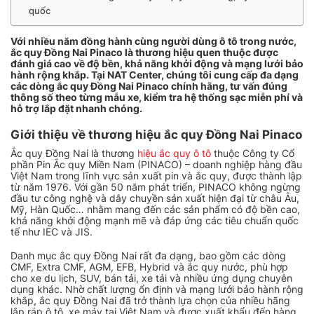
quốc
Với nhiều năm đồng hành cùng người dùng ô tô trong nước,
ắc quy Đồng Nai Pinaco là thương hiệu quen thuộc được
đánh giá cao về độ bền, khả năng khởi động và mạng lưới bảo
hành rộng khắp. Tại NAT Center, chúng tôi cung cấp đa dạng
các dòng ắc quy Đồng Nai Pinaco chính hãng, tư vấn đúng
thông số theo từng mẫu xe, kiểm tra hệ thống sạc miễn phí và
hỗ trợ lắp đặt nhanh chóng.
Giới thiệu về thương hiệu ắc quy Đồng Nai Pinaco
Ắc quy Đồng Nai là thương
hiệu ắc quy ô tô
thuộc Công ty Cổ
phần Pin Ắc quy Miền Nam (PINACO) – doanh nghiệp hàng đầu
Việt Nam trong lĩnh vực sản xuất pin và ắc quy, được thành lập
từ năm 1976. Với gần 50 năm phát triển, PINACO không ngừng
đầu tư công nghệ và dây chuyền sản xuất hiện đại từ châu Âu,
Mỹ, Hàn Quốc… nhằm mang đến các sản phẩm có độ bền cao,
khả năng khởi động mạnh mẽ và đáp ứng các tiêu chuẩn quốc
tế như IEC và JIS.
Danh mục ắc quy Đồng Nai rất đa dạng, bao gồm các dòng
CMF, Extra CMF, AGM, EFB, Hybrid và ắc quy nước, phù hợp
cho xe du lịch, SUV, bán tải, xe tải và nhiều ứng dụng chuyên
dụng khác. Nhờ chất lượng ổn định và mạng lưới bảo hành rộng
khắp, ắc quy Đồng Nai đã trở thành lựa chọn của nhiều hãng
lắp ráp ô tô, xe máy tại Việt Nam và được xuất khẩu đến hàng