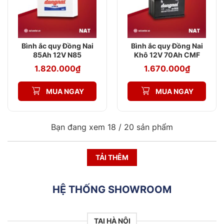
Bình ắc quy Đồng Nai
Bình ắc quy Đồng Nai
85Ah 12V N85
Khô 12V 70Ah CMF
80D26L
1.820.000
₫
1.670.000
₫
MUA NGAY
MUA NGAY
Bạn đang xem 18 /
20
sản phẩm
TẢI THÊM
HỆ THỐNG SHOWROOM
TẠI HÀ NỘI