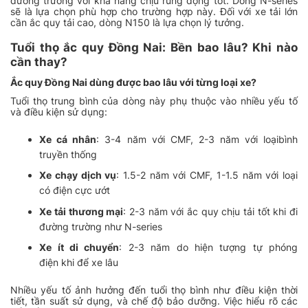
đường trường với khả năng chịu rung động tốt. Dòng N-series
sẽ là lựa chọn phù hợp cho trường hợp này. Đối với xe tải lớn
cần ắc quy tải cao, dòng N150 là lựa chọn lý tưởng.
Tuổi thọ ắc quy Đồng Nai: Bền bao lâu? Khi nào
cần thay?
Ắc quy Đồng Nai dùng được bao lâu với từng loại xe?
Tuổi thọ trung bình của dòng này phụ thuộc vào nhiều yếu tố
và điều kiện sử dụng:
Xe cá nhân
: 3-4 năm với CMF, 2-3 năm với loạibình
truyền thống
Xe chạy dịch vụ
: 1.5-2 năm với CMF, 1-1.5 năm với loại
có điện cực ướt
Xe tải thương mại
: 2-3 năm với ắc quy chịu tải tốt khi đi
đường trường như N-series
Xe ít di chuyển
: 2-3 năm do hiện tượng tự phóng
điện khi để xe lâu
Nhiều yếu tố ảnh hưởng đến tuổi thọ bình như điều kiện thời
tiết, tần suất sử dụng, và chế độ bảo dưỡng. Việc hiểu rõ các