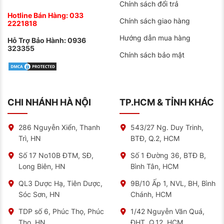
Chính sách đổi trả
Hotline Bán Hàng:
033
Chính sách giao hàng
2221818
Hướng dẫn mua hàng
Hỗ Trợ Bảo Hành:
0936
323355
Chính sách bảo mật
CHI NHÁNH HÀ NỘI
TP.HCM & TỈNH KHÁC
286 Nguyễn Xiển, Thanh
543/27 Ng. Duy Trinh,
Trì, HN
BTĐ, Q.2, HCM
Số 17 No10B ĐTM, SĐ,
Số 1 Đường 36, BTĐ B,
Long Biên, HN
Bình Tân, HCM
QL3 Dược Hạ, Tiên Dược,
9B/10 Ấp 1, NVL, BH, Bình
Sóc Sơn, HN
Chánh, HCM
TDP số 6, Phúc Thọ, Phúc
1/42 Nguyễn Văn Quá,
Thọ, HN.
ĐHT, Q.12, HCM