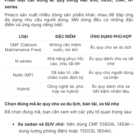
series
Pinaco sản xuất nhiều dòng sản phẩm khác nhau để đáp ứng
đa dạng nhu cầu người dùng. Mỗi dòng đều có những đặc
điểm và ứng dụng riêng biệt:
LOẠI
ĐẶC ĐIỂM
ỨNG DỤNG PHÙ HỢP
CMF (Calcium
Không cần thêm
Ắc quy cho xe du lịch
Maintenance Free)
nước, kín khí
Khả năng phục hồi
Ắc quy dành cho xe tải
N-series
cao, chịu tải lớn
nhẹ
Dễ bảo trì, cần
Ắc quy cho người dùng
Nước (MF)
châm nước định kỳ
cá nhân
Công nghệ lai, phù
Ắc quy dành cho xe
Hybrid
hợp xe hybrid
tiết kiệm nhiên liệu
Chọn đúng mã ắc quy cho xe du lịch, bán tải, xe tải nhẹ
Để chọn đúng mã, bạn cần xem xét các yếu tố quan trọng sau:
Xe sedan và SUV nhỏ
: Nên dùng CMF 55B24L (45Ah –
dung lượng phóng điện) hoặc 75D23L (65Ah).