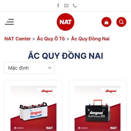
Bỏ
qua
nội
dung
NAT Center
>
Ắc Quy Ô Tô
>
Ắc Quy Đồng Nai
ẮC QUY ĐỒNG NAI