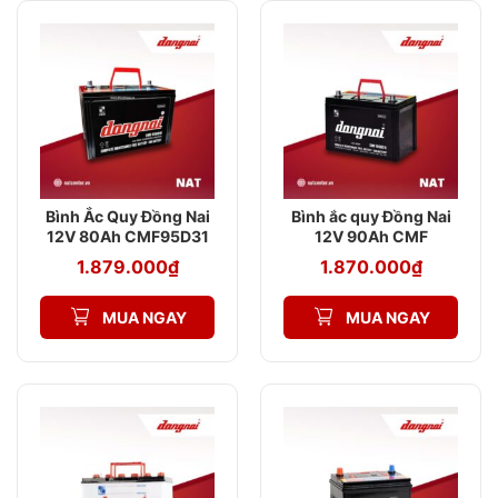
Bình Ắc Quy Đồng Nai
Bình ắc quy Đồng Nai
12V 80Ah CMF95D31
12V 90Ah CMF
105D31L
1.879.000
₫
1.870.000
₫
MUA NGAY
MUA NGAY