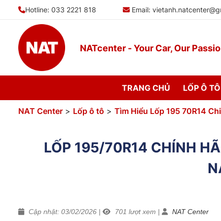
Bỏ
Hotline: 033 2221 818
Email:
vietanh.natcenter@g
qua
nội
dung
NATcenter - Your Car, Our Passi
TRANG CHỦ
LỐP Ô TÔ
NAT Center
>
Lốp ô tô
>
Tìm Hiểu Lốp 195 70R14 Chi
LỐP 195/70R14 CHÍNH HÃ
N
Cập nhật: 03/02/2026
|
701
lượt xem
|
NAT Center