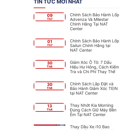
TIN TỨC MỚI NHẤT
Chính Sách Bảo Hành Lốp
09
Advenza Và Milestar
Th7
Chính Hãng Tại NAT
Center
Chính Sách Bảo Hành Lốp
01
Sailun Chính Hãng tại
Th7
NAT Center
Giảm Xóc Ô Tô: 7 Dấu
30
Hiệu Hư Hỏng, Cách Kiểm
Th6
Tra và Chi Phí Thay Thế
Chính Sách Lắp Đặt và
30
Bảo Hành Giảm Xóc TEIN
Th6
tại NAT Center
Thay Nhớt Kia Morning
13
Đúng Cách Giữ Máy Bền
Th4
Êm Tại NAT Center
Thay Dầu Xe i10 Bao