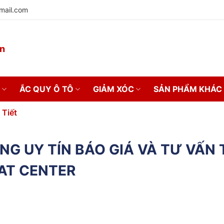
mail.com
on
ẮC QUY Ô TÔ
GIẢM XÓC
SẢN PHẨM KHÁC
 Tiết
NG UY TÍN BÁO GIÁ VÀ TƯ VẤN 
AT CENTER