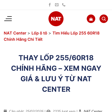
Bỏ
qua
nội
dung
NAT Center
>
Lốp ô tô
>
Tìm Hiểu Lốp 255 60R18
Chính Hãng Chi Tiết
THAY LỐP 255/60R18
CHÍNH HÃNG – XEM NGAY
GIÁ & LƯU Ý TỪ NAT
CENTER
Cập nhật: 25/02/2026
|
2335
lượt xem
|
NAT Center