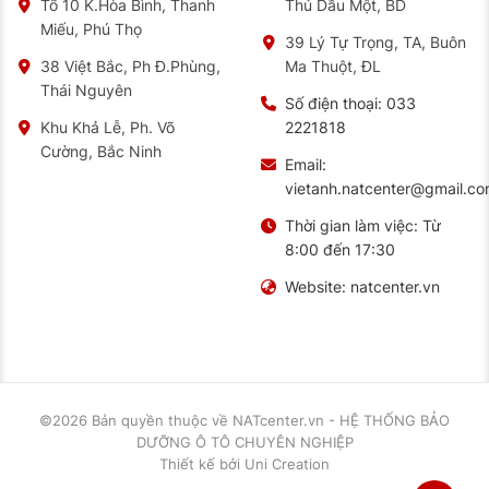
Thủ Dầu Một, BD
Tổ 10 K.Hòa Bình, Thanh
Miếu, Phú Thọ
39 Lý Tự Trọng, TA, Buôn
Ma Thuột, ĐL
38 Việt Bắc, Ph Đ.Phùng,
Thái Nguyên
Số điện thoại:
033
2221818
Khu Khả Lễ, Ph. Võ
Cường, Bắc Ninh
Email:
vietanh.natcenter@gmail.c
Thời gian làm việc:
Từ
8:00 đến 17:30
Website:
natcenter.vn
©2026 Bản quyền thuộc về
NATcenter.vn - HỆ THỐNG BẢO
DƯỠNG Ô TÔ CHUYÊN NGHIỆP
Thiết kế
bởi
Uni Creation