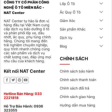
CÔNG TY CỔ PHẦN CÔNG
Lốp Ô Tô
NGHỆ Ô TÔ MIỀN BẮC -
Ắc Quy Ô Tô
NAT Center
Giảm Xóc
NAT Center tự hào là đơn vị
hàng đầu tại Việt Nam cung
cấp dịch vụ bảo dưỡng ô tô
Sản phẩm Khác
và phân phối lốp xe, dầu
nhớt, ắc quy, phụ tùng chính
Dịch Vụ
hãng. Chúng tôi mang đến
trải nghiệm chuyên nghiệp,
Blog
quy trình nhanh chóng cùng
các sản phẩm và dịch vụ
chất lượng cao, đáp ứng mọi
CHÍNH SÁCH
nhu cầu của khách hàng.
Kết nối NAT Center
Chính sách bảo hành
Chính sách thanh toán
Chính sách đổi trả
Hotline Bán Hàng:
033
Chính sách giao hàng
2221818
Hướng dẫn mua hàng
Hỗ Trợ Bảo Hành:
0936
323355