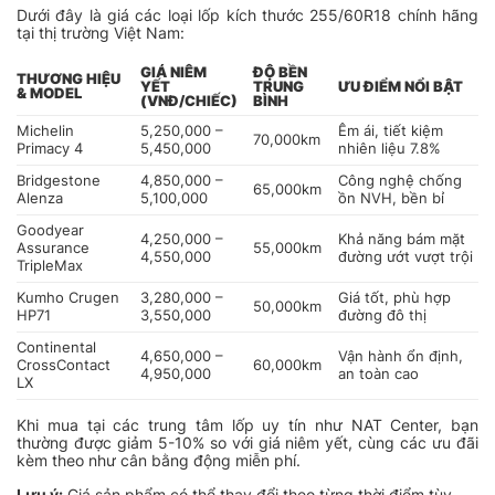
Dưới đây là giá các loại lốp kích thước 255/60R18 chính hãng
tại thị trường Việt Nam:
GIÁ NIÊM
ĐỘ BỀN
THƯƠNG HIỆU
YẾT
TRUNG
ƯU ĐIỂM NỔI BẬT
& MODEL
(VNĐ/CHIẾC)
BÌNH
Michelin
5,250,000 –
Êm ái, tiết kiệm
70,000km
Primacy 4
5,450,000
nhiên liệu 7.8%
Bridgestone
4,850,000 –
Công nghệ chống
65,000km
Alenza
5,100,000
ồn NVH, bền bỉ
Goodyear
4,250,000 –
Khả năng bám mặt
Assurance
55,000km
4,550,000
đường ướt vượt trội
TripleMax
Kumho Crugen
3,280,000 –
Giá tốt, phù hợp
50,000km
HP71
3,550,000
đường đô thị
Continental
4,650,000 –
Vận hành ổn định,
CrossContact
60,000km
4,950,000
an toàn cao
LX
Khi mua tại các trung tâm lốp uy tín như NAT Center, bạn
thường được giảm 5-10% so với giá niêm yết, cùng các ưu đãi
kèm theo như cân bằng động miễn phí.
Lưu ý:
Giá sản phẩm có thể thay đổi theo từng thời điểm tùy