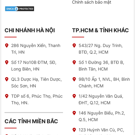
Chính sách bảo mật
CHI NHÁNH HÀ NỘI
TP.HCM & TỈNH KHÁC
286 Nguyễn Xiển, Thanh
543/27 Ng. Duy Trinh,
Trì, HN
BTĐ, Q.2, HCM
Số 17 No10B ĐTM, SĐ,
Số 1 Đường 36, BTĐ B,
Long Biên, HN
Bình Tân, HCM
QL3 Dược Hạ, Tiên Dược,
9B/10 Ấp 1, NVL, BH, Bình
Sóc Sơn, HN
Chánh, HCM
TDP số 6, Phúc Thọ, Phúc
1/42 Nguyễn Văn Quá,
Thọ, HN.
ĐHT, Q.12, HCM
146 Nguyễn Biểu, Ph.2,
Q.5, HCM
CÁC TỈNH MIỀN BẮC
123 Huỳnh Văn Cù, PC,