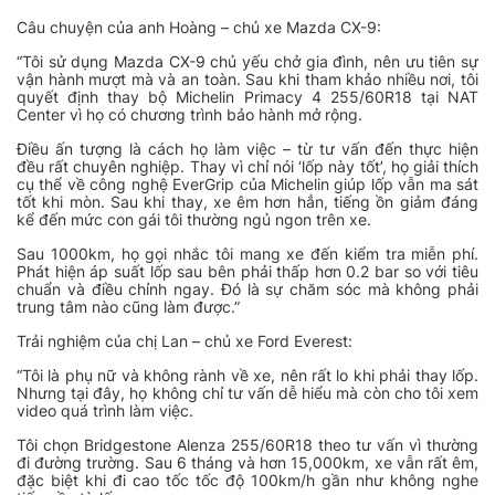
Câu chuyện của anh Hoàng – chủ xe Mazda CX-9:
“Tôi sử dụng Mazda CX-9 chủ yếu chở gia đình, nên ưu tiên sự
vận hành mượt mà và an toàn. Sau khi tham khảo nhiều nơi, tôi
quyết định thay bộ Michelin Primacy 4 255/60R18 tại NAT
Center vì họ có chương trình bảo hành mở rộng.
Điều ấn tượng là cách họ làm việc – từ tư vấn đến thực hiện
đều rất chuyên nghiệp. Thay vì chỉ nói ‘lốp này tốt’, họ giải thích
cụ thể về công nghệ EverGrip của Michelin giúp lốp vẫn ma sát
tốt khi mòn. Sau khi thay, xe êm hơn hẳn, tiếng ồn giảm đáng
kể đến mức con gái tôi thường ngủ ngon trên xe.
Sau 1000km, họ gọi nhắc tôi mang xe đến kiểm tra miễn phí.
Phát hiện áp suất lốp sau bên phải thấp hơn 0.2 bar so với tiêu
chuẩn và điều chỉnh ngay. Đó là sự chăm sóc mà không phải
trung tâm nào cũng làm được.”
Trải nghiệm của chị Lan – chủ xe Ford Everest:
“Tôi là phụ nữ và không rành về xe, nên rất lo khi phải thay lốp.
Nhưng tại đây, họ không chỉ tư vấn dễ hiểu mà còn cho tôi xem
video quá trình làm việc.
Tôi chọn Bridgestone Alenza 255/60R18 theo tư vấn vì thường
đi đường trường. Sau 6 tháng và hơn 15,000km, xe vẫn rất êm,
đặc biệt khi đi cao tốc tốc độ 100km/h gần như không nghe