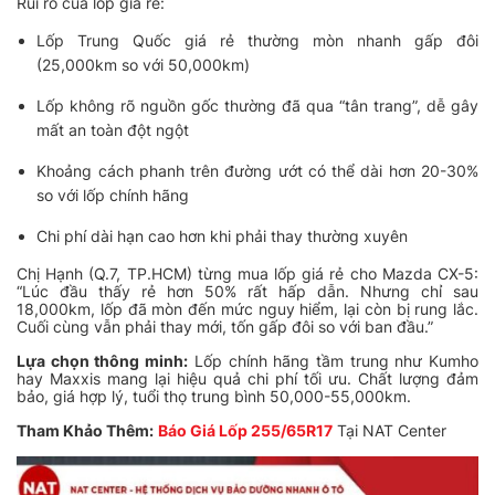
Rủi ro của lốp giá rẻ:
Lốp Trung Quốc giá rẻ thường mòn nhanh gấp đôi
(25,000km so với 50,000km)
Lốp không rõ nguồn gốc thường đã qua “tân trang”, dễ gây
mất an toàn đột ngột
Khoảng cách phanh trên đường ướt có thể dài hơn 20-30%
so với lốp chính hãng
Chi phí dài hạn cao hơn khi phải thay thường xuyên
Chị Hạnh (Q.7, TP.HCM) từng mua lốp giá rẻ cho Mazda CX-5:
“Lúc đầu thấy rẻ hơn 50% rất hấp dẫn. Nhưng chỉ sau
18,000km, lốp đã mòn đến mức nguy hiểm, lại còn bị rung lắc.
Cuối cùng vẫn phải thay mới, tốn gấp đôi so với ban đầu.”
Lựa chọn thông minh:
Lốp chính hãng tầm trung như Kumho
hay Maxxis mang lại hiệu quả chi phí tối ưu. Chất lượng đảm
bảo, giá hợp lý, tuổi thọ trung bình 50,000-55,000km.
Tham Khảo Thêm:
Báo Giá Lốp 255/65R17
Tại NAT Center