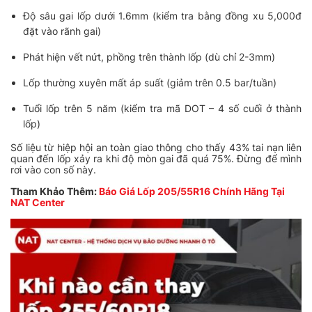
Độ sâu gai lốp dưới 1.6mm (kiểm tra bằng đồng xu 5,000đ
đặt vào rãnh gai)
Phát hiện vết nứt, phồng trên thành lốp (dù chỉ 2-3mm)
Lốp thường xuyên mất áp suất (giảm trên 0.5 bar/tuần)
Tuổi lốp trên 5 năm (kiểm tra mã DOT – 4 số cuối ở thành
lốp)
Số liệu từ hiệp hội an toàn giao thông cho thấy 43% tai nạn liên
quan đến lốp xảy ra khi độ mòn gai đã quá 75%. Đừng để mình
rơi vào con số này.
Tham Khảo Thêm:
Báo Giá Lốp 205/55R16 Chính Hãng Tại
NAT Center