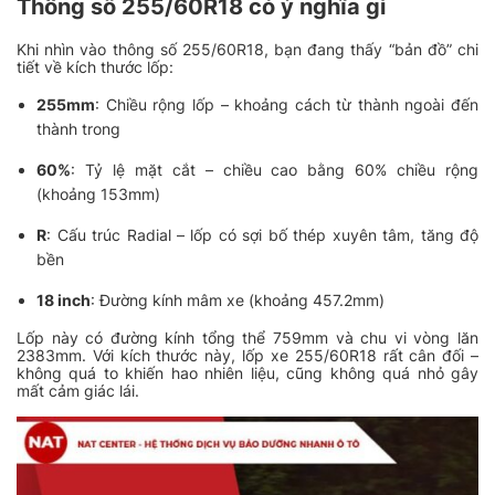
Thông số 255/60R18 có ý nghĩa gì
Khi nhìn vào thông số 255/60R18, bạn đang thấy “bản đồ” chi
tiết về kích thước lốp:
255mm
: Chiều rộng lốp – khoảng cách từ thành ngoài đến
thành trong
60%
: Tỷ lệ mặt cắt – chiều cao bằng 60% chiều rộng
(khoảng 153mm)
R
: Cấu trúc Radial – lốp có sợi bố thép xuyên tâm, tăng độ
bền
18 inch
: Đường kính mâm xe (khoảng 457.2mm)
Lốp này có đường kính tổng thể 759mm và chu vi vòng lăn
2383mm. Với kích thước này, lốp xe 255/60R18 rất cân đối –
không quá to khiến hao nhiên liệu, cũng không quá nhỏ gây
mất cảm giác lái.