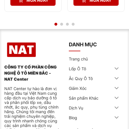
MUA NGAY
MUA NGAY
2.184.000₫.
1.325.000₫.
Porter
Xe khách 16 chỗ:
Ford Transit, Mercedes Sprinter
chạy dịch vụ liên tỉnh
Theo khảo sát từ 300 khách hàng của đơn vị, hơn
85% xe máy dầu sau khi thay thế bằng mã GS có tuổi
thọ bình tăng trung bình 1.5 năm so với các loại thông
thường.
DANH MỤC
Ưu điểm nổi bật của loại bình ắc quy của GS khi làm
Trang chủ
việc trong môi trường khắt khe
CÔNG TY CỔ PHẦN CÔNG
Mã ắc quy N100 của GS có khả năng chịu được điều
Lốp Ô Tô
kiện làm việc khắc nghiệt mà không bị suy giảm hiệu
NGHỆ Ô TÔ MIỀN BẮC -
năng nhanh chóng, khác biệt với các sản phẩm thông
Ắc Quy Ô Tô
NAT Center
thường. Những ưu điểm chính bao gồm:
Giảm Xóc
NAT Center tự hào là đơn vị
Duy trì dòng khởi động nóng (HCA) ổn định 900A
hàng đầu tại Việt Nam cung
cấp dịch vụ bảo dưỡng ô tô
ngay cả khi nhiệt độ xuống dưới 5°C, giúp xe hoạt
Sản phẩm Khác
và phân phối lốp xe, dầu
động dễ dàng vào sáng sớm
nhớt, ắc quy, phụ tùng chính
Dịch Vụ
hãng. Chúng tôi mang đến
Chịu được rung lắc mạnh trên địa hình xấu nhờ kết
trải nghiệm chuyên nghiệp,
Blog
cấu tấm cực được gia cố đặc biệt
quy trình nhanh chóng cùng
các sản phẩm và dịch vụ
Khả năng chịu nhiệt lên đến 65°C, thích nghi với