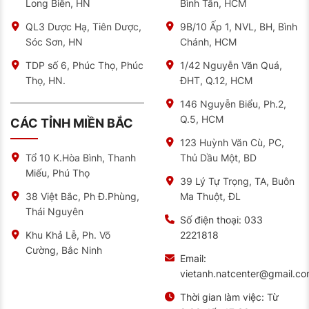
Long Biên, HN
Bình Tân, HCM
Cấu tạo đặc biệt của sản phẩm này gồm:
QL3 Dược Hạ, Tiên Dược,
9B/10 Ấp 1, NVL, BH, Bình
Tấm cực âm chứa hỗn hợp chì-canxi-bạc giúp tăng
Sóc Sơn, HN
Chánh, HCM
tuổi thọ lên 40%
TDP số 6, Phúc Thọ, Phúc
1/42 Nguyễn Văn Quá,
Vách ngăn polyethylene chống rò rỉ axít
Thọ, HN.
ĐHT, Q.12, HCM
Hệ thống van an toàn một chiều ngăn chặn thoát
146 Nguyễn Biểu, Ph.2,
khí đồng thời đáp ứng tiêu chuẩn kỹ thuật IEC
Q.5, HCM
60095 và JIS D5301-D5302 của Nhật Bản
CÁC TỈNH MIỀN BẮC
Vỏ nhựa siêu bền có khả năng chống va đập, rung
123 Huỳnh Văn Cù, PC,
động
Thủ Dầu Một, BD
Tổ 10 K.Hòa Bình, Thanh
Miếu, Phú Thọ
Khác với bình thông thường cần bổ sung nước cất
39 Lý Tự Trọng, TA, Buôn
định kỳ, ắc quy dung tích 100Ah hãng GS 12V không
Ma Thuột, ĐL
38 Việt Bắc, Ph Đ.Phùng,
đòi hỏi công đoạn này. Công nghệ tái kết hợp khí bên
Thái Nguyên
trong giúp nước điện phân được tái sử dụng, thích
Số điện thoại:
033
hợp cho những người thường xuyên di chuyển đường
2221818
Khu Khả Lễ, Ph. Võ
dài.
Cường, Bắc Ninh
Email:
Những lợi ích kỹ thuật khi dùng ắc quy cho xe tải nhẹ
vietanh.natcenter@gmail.c
chạy dầu
Dòng ắc quy này mang lại nhiều lợi ích vượt trội khi lắp
Thời gian làm việc:
Từ
cho xe máy dầu. Người sử dụng có thể trải nghiệm: