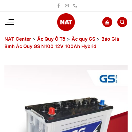
Bỏ
qua
nội
dung
NAT Center
>
Ắc Quy Ô Tô
>
Ắc quy GS
>
Báo Giá
Bình Ắc Quy GS N100 12V 100Ah Hybrid