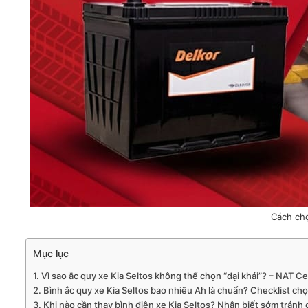
Cách chọ
Mục lục
Vì sao ắc quy xe Kia Seltos không thể chọn “đại khái”? – NAT Ce
Bình ắc quy xe Kia Seltos bao nhiêu Ah là chuẩn? Checklist ch
Khi nào cần thay bình điện xe Kia Seltos? Nhận biết sớm tránh