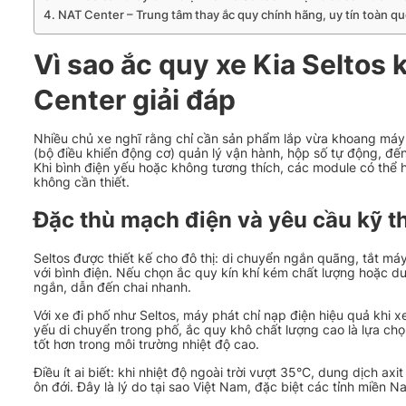
NAT Center – Trung tâm thay ắc quy chính hãng, uy tín toàn q
Vì sao ắc quy xe Kia Seltos 
Center giải đáp
Nhiều chủ xe nghĩ rằng chỉ cần sản phẩm lắp vừa khoang máy, 
(bộ điều khiển động cơ) quản lý vận hành, hộp số tự động, đế
Khi bình điện yếu hoặc không tương thích, các module có thể h
không cần thiết.
Đặc thù mạch điện và yêu cầu kỹ t
Seltos được thiết kế cho đô thị: di chuyển ngắn quãng, tắt máy b
với bình điện. Nếu chọn ắc quy kín khí kém chất lượng hoặc d
ngắn, dẫn đến chai nhanh.
Với xe đi phố như Seltos, máy phát chỉ nạp điện hiệu quả khi 
yếu di chuyển trong phố, ắc quy khô chất lượng cao là lựa chọ
tốt hơn trong môi trường nhiệt độ cao.
Điều ít ai biết: khi nhiệt độ ngoài trời vượt 35°C, dung dịch a
ôn đới. Đây là lý do tại sao Việt Nam, đặc biệt các tỉnh miền N