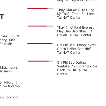
Thay Dầu Xe Ô Tô Đúng
Kỹ Thuật Tránh Sai Lầm
AT
Tại NAT Center
Thay Nhớt Ford Everest
Máy Dầu Bao Nhiêu Lít
Chuẩn Tại NAT Center
nhiều. Từ ECU
công suất.
hẩn đoán
Chi Phí Bảo DưỡngToyota
Cross 1 Năm Bao Nhiêu
Tại NAT Center
Chi Phí Bảo Dưỡng
SantaFe Có Tốn Không Và
n khắc nghiệt
Cách Tối Ưu Tại NAT
vận hành
Center
ài. Nếu chủ
, và tuổi thọ
 so với vùng