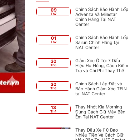
Chính Sách Bảo Hành Lốp
09
Advenza Và Milestar
Th7
Chính Hãng Tại NAT
Center
Chính Sách Bảo Hành Lốp
01
Sailun Chính Hãng tại
Th7
NAT Center
Giảm Xóc Ô Tô: 7 Dấu
30
Hiệu Hư Hỏng, Cách Kiểm
Th6
Tra và Chi Phí Thay Thế
Chính Sách Lắp Đặt và
30
Bảo Hành Giảm Xóc TEIN
Th6
tại NAT Center
Thay Nhớt Kia Morning
13
Đúng Cách Giữ Máy Bền
Th4
Êm Tại NAT Center
Thay Dầu Xe i10 Bao
Nhiêu Tiền Và Cách Giữ
Máy Bền Tại NAT Center