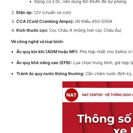
Động cơ 2.0L: nên dùng 60-65Ah để dự phòng
Điện áp:
12V (chuẩn xe con)
CCA (Cold Cranking Amps):
tối thiểu 450-500A
Kích thước cọc:
Cọc Châu Á (mỏng hơn cọc Châu Âu)
Về công nghệ và loại bình:
Ắc quy kín khí (AGM hoặc MF):
Phù hợp nhất cho Seltos vì
Ắc quy khô nâng cao (EFB):
Lựa chọn trung bình, giá hợp lý
Tránh ắc quy nước thông thường:
Cần châm nước định kỳ, d