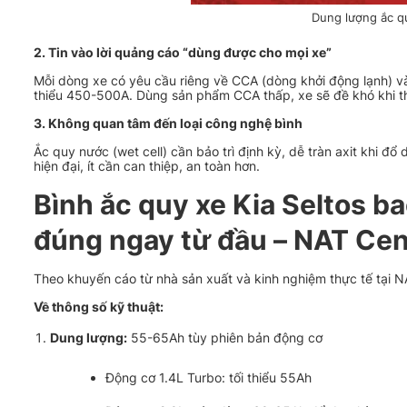
Dung lượng ắc q
2. Tin vào lời quảng cáo “dùng được cho mọi xe”
Mỗi dòng xe có yêu cầu riêng về CCA (dòng khởi động lạnh) và
thiểu 450-500A. Dùng sản phẩm CCA thấp, xe sẽ đề khó khi thời
3. Không quan tâm đến loại công nghệ bình
Ắc quy nước (wet cell) cần bảo trì định kỳ, dễ tràn axit khi đ
hiện đại, ít cần can thiệp, an toàn hơn.
Bình ắc quy xe Kia Seltos b
đúng ngay từ đầu – NAT Cen
Theo khuyến cáo từ nhà sản xuất và kinh nghiệm thực tế tại NA
Về thông số kỹ thuật:
Dung lượng:
55-65Ah tùy phiên bản động cơ
Động cơ 1.4L Turbo: tối thiểu 55Ah