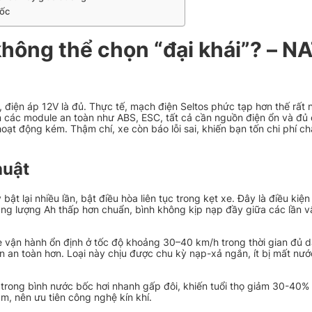
uốc
không thể chọn “đại khái”? – N
điện áp 12V là đủ. Thực tế, mạch điện Seltos phức tạp hơn thế rất 
n các module an toàn như ABS, ESC, tất cả cần nguồn điện ổn và đủ 
oạt động kém. Thậm chí, xe còn báo lỗi sai, khiến bạn tốn chi phí c
huật
ật lại nhiều lần, bật điều hòa liên tục trong kẹt xe. Đây là điều kiệ
ung lượng Ah thấp hơn chuẩn, bình không kịp nạp đầy giữa các lần 
xe vận hành ổn định ở tốc độ khoảng 30–40 km/h trong thời gian đủ d
n an toàn hơn. Loại này chịu được chu kỳ nạp-xả ngắn, ít bị mất nước
xit trong bình nước bốc hơi nhanh gấp đôi, khiến tuổi thọ giảm 30-40%
am, nên ưu tiên công nghệ kín khí.