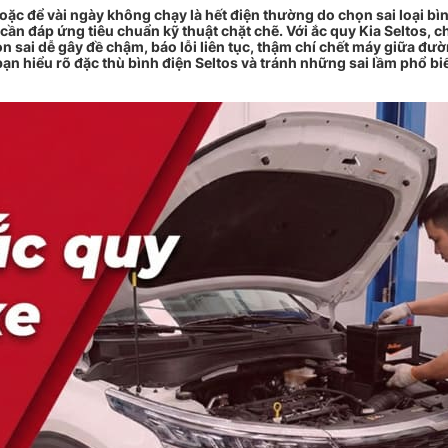
oặc để vài ngày không chạy là hết điện thường do chọn sai loại bìn
cần đáp ứng tiêu chuẩn kỹ thuật chặt chẽ. Với ắc quy Kia Seltos, 
ọn sai dễ gây đề chậm, báo lỗi liên tục, thậm chí chết máy giữa đư
n hiểu rõ đặc thù bình điện Seltos và tránh những sai lầm phổ biế