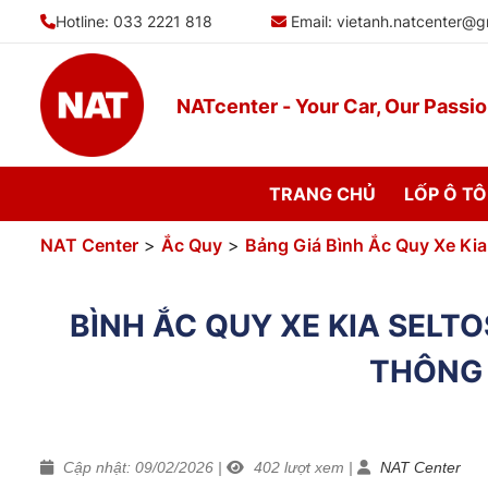
Bỏ
Hotline: 033 2221 818
Email:
vietanh.natcenter@g
qua
nội
dung
NATcenter - Your Car, Our Passi
TRANG CHỦ
LỐP Ô TÔ
NAT Center
>
Ắc Quy
>
Bảng Giá Bình Ắc Quy Xe Kia
BÌNH ẮC QUY XE KIA SELTO
THÔNG 
Cập nhật: 09/02/2026
|
402
lượt xem
|
NAT Center