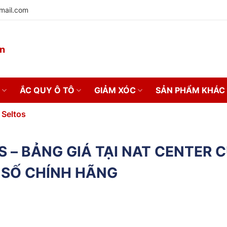
mail.com
on
ẮC QUY Ô TÔ
GIẢM XÓC
SẢN PHẨM KHÁC
 Seltos
S – BẢNG GIÁ TẠI NAT CENTER 
SỐ CHÍNH HÃNG