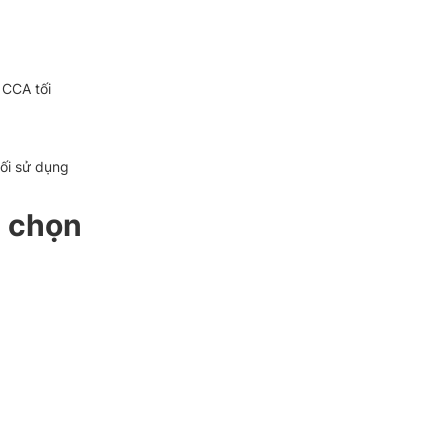
 CCA tối
lối sử dụng
t chọn