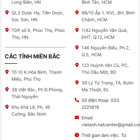
Long Biên, HN
Bình Tân, HCM
QL3 Dược Hạ, Tiên Dược,
9B/10 Ấp 1, NVL, BH, Bình
Sóc Sơn, HN
Chánh, HCM
TDP số 6, Phúc Thọ, Phúc
1/42 Nguyễn Văn Quá,
Thọ, HN.
ĐHT, Q.12, HCM
146 Nguyễn Biểu, Ph.2,
Q.5, HCM
CÁC TỈNH MIỀN BẮC
123 Huỳnh Văn Cù, PC,
Thủ Dầu Một, BD
Tổ 10 K.Hòa Bình, Thanh
Miếu, Phú Thọ
39 Lý Tự Trọng, TA, Buôn
Ma Thuột, ĐL
38 Việt Bắc, Ph Đ.Phùng,
Thái Nguyên
Số điện thoại:
033
2221818
Khu Khả Lễ, Ph. Võ
Cường, Bắc Ninh
Email:
vietanh.natcenter@gmail.c
Thời gian làm việc:
Từ