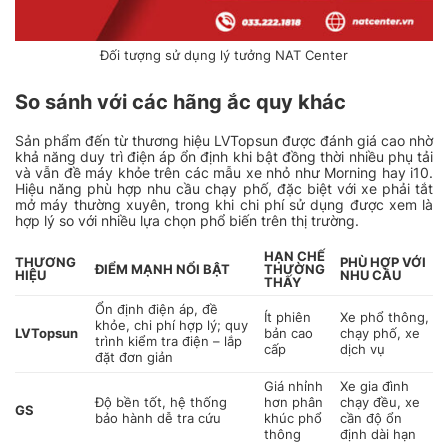
Đối tượng sử dụng lý tưởng NAT Center
So sánh với các hãng ắc quy khác
Sản phẩm đến từ thương hiệu LVTopsun được đánh giá cao nhờ
khả năng duy trì điện áp ổn định khi bật đồng thời nhiều phụ tải
và vẫn đề máy khỏe trên các mẫu xe nhỏ như Morning hay i10.
Hiệu năng phù hợp nhu cầu chạy phố, đặc biệt với xe phải tắt
mở máy thường xuyên, trong khi chi phí sử dụng được xem là
hợp lý so với nhiều lựa chọn phổ biến trên thị trường.
HẠN CHẾ
THƯƠNG
PHÙ HỢP VỚI
ĐIỂM MẠNH NỔI BẬT
THƯỜNG
HIỆU
NHU CẦU
THẤY
Ổn định điện áp, đề
Ít phiên
Xe phổ thông,
khỏe, chi phí hợp lý; quy
LVTopsun
bản cao
chạy phố, xe
trình kiểm tra điện – lắp
cấp
dịch vụ
đặt đơn giản
Giá nhỉnh
Xe gia đình
Độ bền tốt, hệ thống
hơn phân
chạy đều, xe
GS
bảo hành dễ tra cứu
khúc phổ
cần độ ổn
thông
định dài hạn