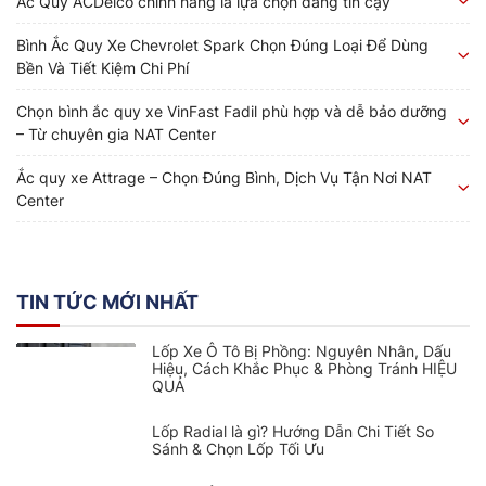
Ắc Quy ACDelco chính hãng là lựa chọn đáng tin cậy
Bình Ắc Quy Xe Chevrolet Spark Chọn Đúng Loại Để Dùng
Bền Và Tiết Kiệm Chi Phí
Chọn bình ắc quy xe VinFast Fadil phù hợp và dễ bảo dưỡng
– Từ chuyên gia NAT Center
Ắc quy xe Attrage – Chọn Đúng Bình, Dịch Vụ Tận Nơi NAT
Center
TIN TỨC MỚI NHẤT
Lốp Xe Ô Tô Bị Phồng: Nguyên Nhân, Dấu
Hiệu, Cách Khắc Phục & Phòng Tránh HIỆU
QUẢ
Lốp Radial là gì? Hướng Dẫn Chi Tiết So
Sánh & Chọn Lốp Tối Ưu