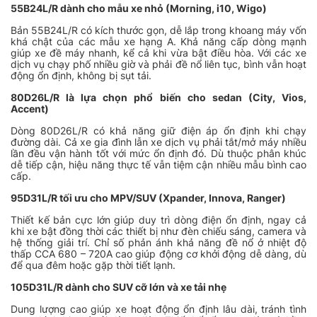
55B24L/R dành cho mẫu xe nhỏ (Morning, i10, Wigo)
Bản 55B24L/R có kích thước gọn, dễ lắp trong khoang máy vốn
khá chật của các mẫu xe hạng A. Khả năng cấp dòng mạnh
giúp xe đề máy nhanh, kể cả khi vừa bật điều hòa. Với các xe
dịch vụ chạy phố nhiều giờ và phải đề nổ liên tục, bình vẫn hoạt
động ổn định, không bị sụt tải.
80D26L/R là lựa chọn phổ biến cho sedan (City, Vios,
Accent)
Dòng 80D26L/R có khả năng giữ điện áp ổn định khi chạy
đường dài. Cả xe gia đình lẫn xe dịch vụ phải tắt/mở máy nhiều
lần đều vận hành tốt với mức ổn định đó. Dù thuộc phân khúc
dễ tiếp cận, hiệu năng thực tế vẫn tiệm cận nhiều mẫu bình cao
cấp.
95D31L/R tối ưu cho MPV/SUV (Xpander, Innova, Ranger)
Thiết kế bản cực lớn giúp duy trì dòng điện ổn định, ngay cả
khi xe bật đồng thời các thiết bị như đèn chiếu sáng, camera và
hệ thống giải trí. Chỉ số phản ánh khả năng đề nổ ở nhiệt độ
thấp CCA 680 – 720A cao giúp động cơ khởi động dễ dàng, dù
để qua đêm hoặc gặp thời tiết lạnh.
105D31L/R dành cho SUV cỡ lớn và xe tải nhẹ
Dung lượng cao giúp xe hoạt động ổn định lâu dài, tránh tình