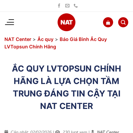
Bỏ
qua
nội
dung
NAT Center
>
Ắc quy
>
Báo Giá Bình Ắc Quy
LVTopsun Chính Hãng
ẮC QUY LVTOPSUN CHÍNH
HÃNG LÀ LỰA CHỌN TẦM
TRUNG ĐÁNG TIN CẬY TẠI
NAT CENTER
Cập nhật: 02/02/2026
|
230
lượt xem
|
NAT Center