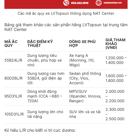
Các mã ắc quy xe LVTopsun thông dụng NAT Center
Bảng giá tham khảo các sản phẩn hãng LVTopsun tại trung tâm
NAT Center
GIÁ THAM
MÃ ẮC
ĐẶC ĐIỂM KỸ
DÒNG XE PHÙ
KHẢO
QUY
THUẬT
HỢP
(VNĐ)
Dung lượng tiêu
Xe hạng A
1.200.000 –
55B24L/R
chuẩn, phù hợp xe
(Morning, i10,
1.400.000
nhỏ
Wigo)
Dung lượng cao hơn
Sedan phổ thông
1.600.000 –
80D26L/R
55B24, giữ điện áp
(City, Vios,
1.800.000
tốt
Accent)
Dòng khởi động
MPV/SUV
2.000.000
95D31L/R
mạnh (CCA ~680 –
(Xpander, Innova,
–
720A)
Ranger)
2.200.000
2.300.000
Dung lượng lớn cho
SUV lớn và xe tải
105D31L/R
–
tải nặng
nhẹ
2.500.000
Ký hiệu L/R cho biết vị trí cực dương: