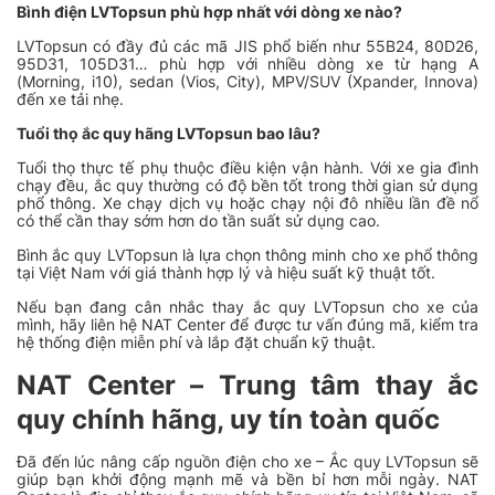
Bình điện LVTopsun phù hợp nhất với dòng xe nào?
LVTopsun có đầy đủ các mã JIS phổ biến như 55B24, 80D26,
95D31, 105D31… phù hợp với nhiều dòng xe từ hạng A
(Morning, i10), sedan (Vios, City), MPV/SUV (Xpander, Innova)
đến xe tải nhẹ.
Tuổi thọ ắc quy hãng LVTopsun bao lâu?
Tuổi thọ thực tế phụ thuộc điều kiện vận hành. Với xe gia đình
chạy đều, ắc quy thường có độ bền tốt trong thời gian sử dụng
phổ thông. Xe chạy dịch vụ hoặc chạy nội đô nhiều lần đề nổ
có thể cần thay sớm hơn do tần suất sử dụng cao.
Bình ắc quy LVTopsun là lựa chọn thông minh cho xe phổ thông
tại Việt Nam với giá thành hợp lý và hiệu suất kỹ thuật tốt.
Nếu bạn đang cân nhắc thay ắc quy LVTopsun cho xe của
mình, hãy liên hệ NAT Center để được tư vấn đúng mã, kiểm tra
hệ thống điện miễn phí và lắp đặt chuẩn kỹ thuật.
NAT Center – Trung tâm thay ắc
quy chính hãng, uy tín toàn quốc
Đã đến lúc nâng cấp nguồn điện cho xe – Ắc quy LVTopsun sẽ
giúp bạn khởi động mạnh mẽ và bền bỉ hơn mỗi ngày. NAT