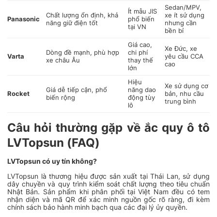
Sedan/MPV,
Ít mẫu JIS
Chất lượng ổn định, khả
xe ít sử dụng
Panasonic
phổ biến
năng giữ điện tốt
nhưng cần
tại VN
bền bỉ
Giá cao,
Xe Đức, xe
Dòng đề mạnh, phù hợp
chi phí
Varta
yêu cầu CCA
xe châu Âu
thay thế
cao
lớn
Hiệu
Xe sử dụng cơ
Giá dễ tiếp cận, phổ
năng dao
Rocket
bản, nhu cầu
biến rộng
động tùy
trung bình
lô
Câu hỏi thường gặp về ắc quy ô tô
LVTopsun (FAQ)
LVTopsun có uy tín không?
LVTopsun là thương hiệu được sản xuất tại Thái Lan, sử dụng
dây chuyền và quy trình kiểm soát chất lượng theo tiêu chuẩn
Nhật Bản. Sản phẩm khi phân phối tại Việt Nam đều có tem
nhận diện và mã QR để xác minh nguồn gốc rõ ràng, đi kèm
chính sách bảo hành minh bạch qua các đại lý ủy quyền.