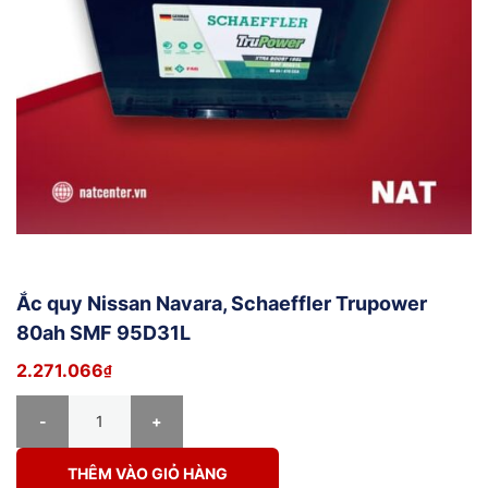
Ắc quy Nissan Navara, Schaeffler Trupower
80ah SMF 95D31L
2.271.066
₫
Ắc quy Nissan Navara, Schaeffler Trupower 80ah SMF 95D31L số l
THÊM VÀO GIỎ HÀNG