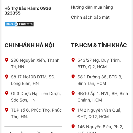
Hướng dẫn mua hàng
Hỗ Trợ Bảo Hành:
0936
323355
Chính sách bảo mật
CHI NHÁNH HÀ NỘI
TP.HCM & TỈNH KHÁC
286 Nguyễn Xiển, Thanh
543/27 Ng. Duy Trinh,
Trì, HN
BTĐ, Q.2, HCM
Số 17 No10B ĐTM, SĐ,
Số 1 Đường 36, BTĐ B,
Long Biên, HN
Bình Tân, HCM
QL3 Dược Hạ, Tiên Dược,
9B/10 Ấp 1, NVL, BH, Bình
Sóc Sơn, HN
Chánh, HCM
TDP số 6, Phúc Thọ, Phúc
1/42 Nguyễn Văn Quá,
Thọ, HN.
ĐHT, Q.12, HCM
146 Nguyễn Biểu, Ph.2,