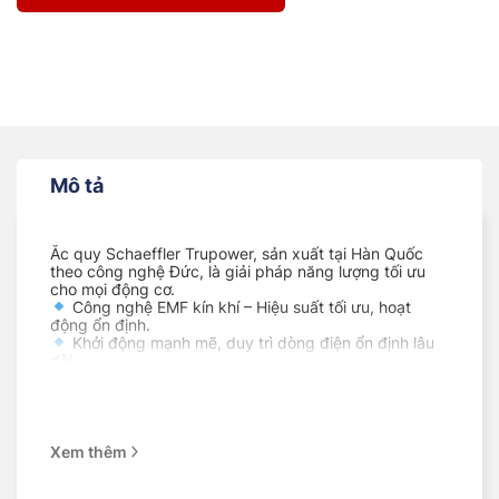
Mô tả
Ắc quy Schaeffler Trupower, sản xuất tại Hàn Quốc
theo công nghệ Đức, là giải pháp năng lượng tối ưu
cho mọi động cơ.
Công nghệ EMF kín khí – Hiệu suất tối ưu, hoạt
động ổn định.
Khởi động mạnh mẽ, duy trì dòng điện ổn định lâu
dài.
Bền bỉ trong mọi điều kiện, chống nứt, chống chảy,
không cần bảo dưỡng.
Công nghệ Chì – Canxi, tuổi thọ cao, chống phóng
điện hoàn toàn.
Tương thích với các dòng xe phổ biến tại Việt Nam.
Xem thêm
Bảo hành 12 tháng, đổi mới nhanh chóng!