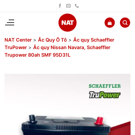
Bỏ
qua
nội
dung
NAT Center
>
Ắc Quy Ô Tô
>
Ắc quy Schaeffler
TruPower
>
Ắc quy Nissan Navara, Schaeffler
Trupower 80ah SMF 95D31L