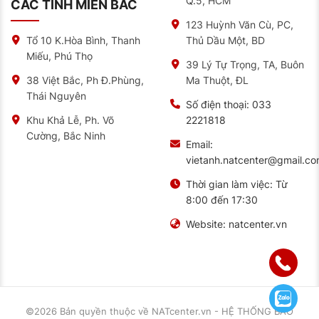
Q.5, HCM
CÁC TỈNH MIỀN BẮC
123 Huỳnh Văn Cù, PC,
Thủ Dầu Một, BD
Tổ 10 K.Hòa Bình, Thanh
Miếu, Phú Thọ
39 Lý Tự Trọng, TA, Buôn
Ma Thuột, ĐL
38 Việt Bắc, Ph Đ.Phùng,
Thái Nguyên
Số điện thoại:
033
2221818
Khu Khả Lễ, Ph. Võ
Cường, Bắc Ninh
Email:
vietanh.natcenter@gmail.c
Thời gian làm việc:
Từ
8:00 đến 17:30
Website:
natcenter.vn
©2026 Bản quyền thuộc về
NATcenter.vn - HỆ THỐNG BẢO