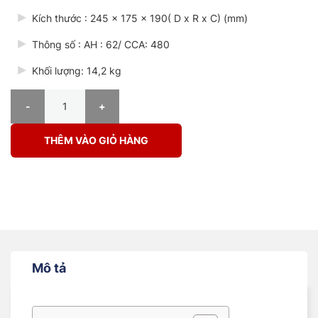
Kích thước : 245 x 175 x 190( D x R x C) (mm)
Thông số : AH : 62/ CCA: 480
Khối lượng: 14,2 kg
ẮC QUY SEBANG SMF 56219 (DIN 62AH – L) CỌC THỤT L số lượng
THÊM VÀO GIỎ HÀNG
Mô tả