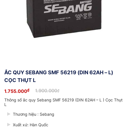
ẮC QUY SEBANG SMF 56219 (DIN 62AH – L)
CỌC THỤT L
₫
1.900.000
1.755.000
₫
Giá
Giá
gốc
hiện
Thông số ắc quy Sebang SMF 56219 (DIN 62AH – L ) Cọc Thụt
là:
tại
L
1.900.000₫.
là:
1.755.000₫.
Thương hiệu : Sebang
Xuất xứ: Hàn Quốc