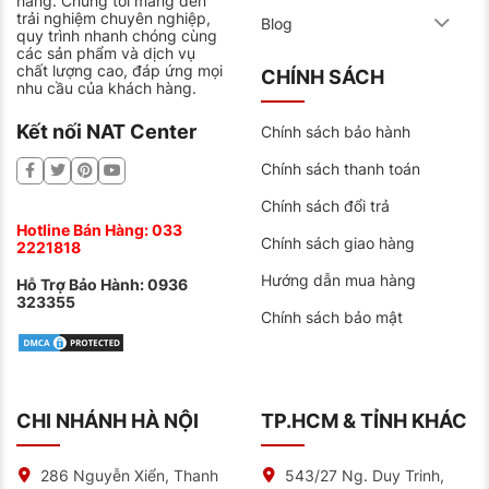
hãng. Chúng tôi mang đến
trải nghiệm chuyên nghiệp,
Blog
quy trình nhanh chóng cùng
Dòng ắc quy EFB
các sản phẩm và dịch vụ
chất lượng cao, đáp ứng mọi
Nâng tầm nhận dạng thương hiệu ắc quy trên toàn
CHÍNH SÁCH
nhu cầu của khách hàng.
cầu. Dòng ắc quy này được nhà máy nâng cao công
suất cùng với dung lượng và độ bền cao.
Kết nối NAT Center
Chính sách bảo hành
Được đánh giá với các tiêu chuẩn của Đức.
Chính sách thanh toán
Tạo ra dựa vào các kỹ năng kỹ thuật cốt lõi của
nhà máy Sebang Global Battery.
Chính sách đổi trả
Hotline Bán Hàng:
033
Chính sách giao hàng
2221818
Hướng dẫn mua hàng
Hỗ Trợ Bảo Hành:
0936
323355
Chính sách bảo mật
CHI NHÁNH HÀ NỘI
TP.HCM & TỈNH KHÁC
286 Nguyễn Xiển, Thanh
543/27 Ng. Duy Trinh,