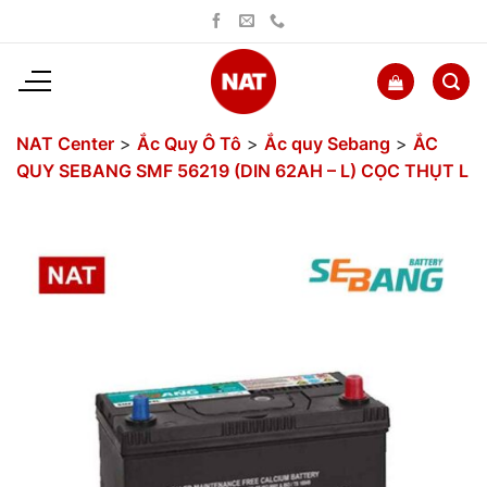
Bỏ
qua
nội
dung
NAT Center
>
Ắc Quy Ô Tô
>
Ắc quy Sebang
>
ẮC
QUY SEBANG SMF 56219 (DIN 62AH – L) CỌC THỤT L