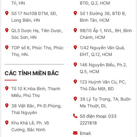
Trì, HN
BTĐ, Q.2, HCM
Số 17 No10B ĐTM, SĐ,
Số 1 Đường 36, BTĐ B,
Địa chỉ bán ắc quy Sebang uy tín, chất lượng
Long Biên, HN
Bình Tân, HCM
Hiện nay, không khó để chúng ta có thể tìm mua được
ắc quy ô tô. Nhưng việc tìm được đại lý bán hàng để
QL3 Dược Hạ, Tiên Dược,
9B/10 Ấp 1, NVL, BH, Bình
có được sản phẩm chất lượng là rất quan trọng.
Sóc Sơn, HN
Chánh, HCM
Để đáp ứng được nhu cầu đó, NAT Center sẽ cung
TDP số 6, Phúc Thọ, Phúc
1/42 Nguyễn Văn Quá,
cấp cho các bạn các mẫu sản phẩm ắc quy Sebang,
đảm bảo chất lượng và giá cả cạnh tranh trên thị
Thọ, HN.
ĐHT, Q.12, HCM
trường.
146 Nguyễn Biểu, Ph.2,
Tại đây, chúng tôi cam kết sản phẩm chính hãng, chất
Q.5, HCM
CÁC TỈNH MIỀN BẮC
lượng được nhập khẩu từ Hàn Quốc. Ngoài ra, công ty
còn có những ưu đãi đặc biệt dành cho khách hàng.
123 Huỳnh Văn Cù, PC,
Thủ Dầu Một, BD
Tổ 10 K.Hòa Bình, Thanh
Hãy liên hệ ngay với chúng tôi để được tư vấn và hỗ
trợ lựa chọn được loại ắc quy phù hợp cho xe của bạn
Miếu, Phú Thọ
nhé.
39 Lý Tự Trọng, TA, Buôn
Ma Thuột, ĐL
38 Việt Bắc, Ph Đ.Phùng,
NAT CENTER
hân hạnh được phục vụ quý khách hàng
Thái Nguyên
thân yêu!
Số điện thoại:
033
2221818
Khu Khả Lễ, Ph. Võ
Cường, Bắc Ninh
Email: