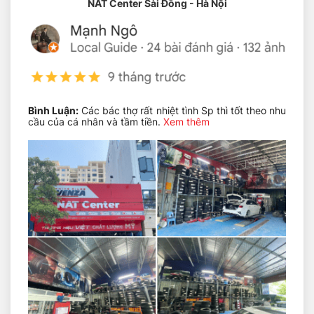
NAT Center Sài Đồng - Hà Nội
Ắc quy Sebang chất lượng uy tín phân phối tại NAT
Bình Luận:
Các bác thợ rất nhiệt tình Sp thì tốt theo nhu
CENTER
cầu của cá nhân và tầm tiền.
Xem thêm
Đặc điển ắc quy ô tô Sebang
Dùng cho đa dạng các loại xe từ xe nâng, máy
múc, xe cẩu đến các loại xe phỏ biến thông
thường.
Đây là loại ắc quy kín khí, không cần bảo dưỡng,
không cần bổ sung nước cất.
Loại ắc quy này có khả năng hoạt động tốt trong
điều kiện nhiệt độ cao mà không bị giảm tuổi thọ
của ắc quy.