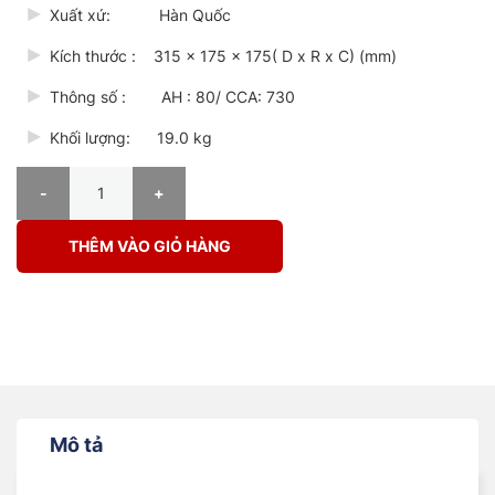
Xuất xứ: Hàn Quốc
Kích thước : 315 x 175 x 175( D x R x C) (mm)
Thông số : AH : 80/ CCA: 730
Khối lượng: 19.0 kg
ẮC QUY SEBANG SMF 58014 (DIN 80AH – L) CỌC THỤT L số lượng
THÊM VÀO GIỎ HÀNG
Mô tả