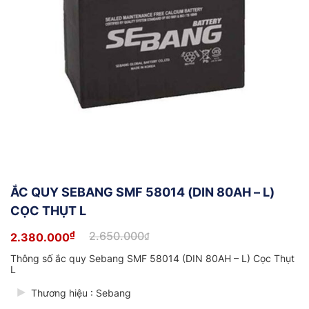
ẮC QUY SEBANG SMF 58014 (DIN 80AH – L)
CỌC THỤT L
₫
2.650.000
2.380.000
₫
Giá
Giá
gốc
hiện
Thông số ắc quy Sebang SMF 58014 (DIN 80AH – L) Cọc Thụt
là:
tại
L
2.650.000₫.
là:
2.380.000₫.
Thương hiệu : Sebang