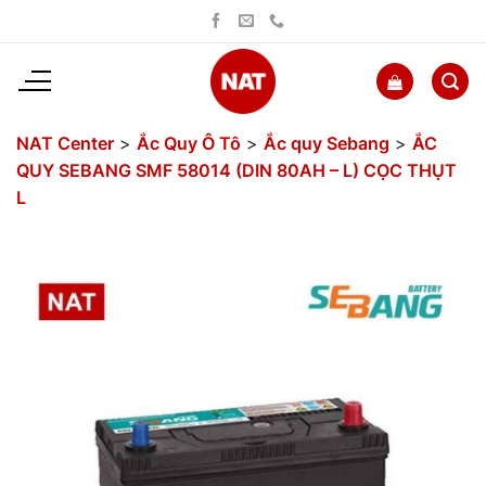
Bỏ
qua
nội
dung
NAT Center
>
Ắc Quy Ô Tô
>
Ắc quy Sebang
>
ẮC
QUY SEBANG SMF 58014 (DIN 80AH – L) CỌC THỤT
L