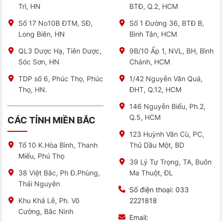
Địa chỉ bán ắc quy Sebang uy tín, chất lượng
Trì, HN
BTĐ, Q.2, HCM
Hiện nay, không khó để chúng ta có thể tìm mua được
Số 17 No10B ĐTM, SĐ,
Số 1 Đường 36, BTĐ B,
ắc quy ô tô. Nhưng việc tìm được đại lý bán hàng để
Long Biên, HN
Bình Tân, HCM
có được sản phẩm chất lượng là rất quan trọng.
QL3 Dược Hạ, Tiên Dược,
9B/10 Ấp 1, NVL, BH, Bình
Để đáp ứng được nhu cầu đó, NAT Center sẽ cung
cấp cho các bạn các mẫu sản phẩm ắc quy Sebang,
Sóc Sơn, HN
Chánh, HCM
đảm bảo chất lượng và giá cả cạnh tranh trên thị
trường.
TDP số 6, Phúc Thọ, Phúc
1/42 Nguyễn Văn Quá,
Thọ, HN.
ĐHT, Q.12, HCM
Tại đây, chúng tôi cam kết sản phẩm chính hãng, chất
lượng được nhập khẩu từ Hàn Quốc. Ngoài ra, công ty
146 Nguyễn Biểu, Ph.2,
còn có những ưu đãi đặc biệt dành cho khách hàng.
Q.5, HCM
CÁC TỈNH MIỀN BẮC
Hãy liên hệ ngay với chúng tôi để được tư vấn và hỗ
trợ lựa chọn được loại ắc quy phù hợp cho xe của bạn
123 Huỳnh Văn Cù, PC,
nhé.
Thủ Dầu Một, BD
Tổ 10 K.Hòa Bình, Thanh
Miếu, Phú Thọ
39 Lý Tự Trọng, TA, Buôn
Ma Thuột, ĐL
38 Việt Bắc, Ph Đ.Phùng,
Thái Nguyên
Số điện thoại:
033
2221818
Khu Khả Lễ, Ph. Võ
Cường, Bắc Ninh
Email: