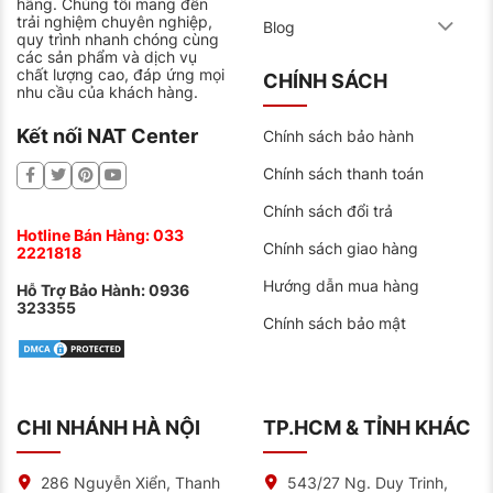
hãng. Chúng tôi mang đến
trải nghiệm chuyên nghiệp,
Blog
Nâng tầm nhận dạng thương hiệu ắc quy trên toàn
quy trình nhanh chóng cùng
cầu. Dòng ắc quy này được nhà máy nâng cao công
các sản phẩm và dịch vụ
suất cùng với dung lượng và độ bền cao.
chất lượng cao, đáp ứng mọi
CHÍNH SÁCH
nhu cầu của khách hàng.
Được đánh giá với các tiêu chuẩn của Đức.
Kết nối NAT Center
Chính sách bảo hành
Tạo ra dựa vào các kỹ năng kỹ thuật cốt lõi của
nhà máy Sebang Global Battery.
Chính sách thanh toán
Chính sách đổi trả
Hotline Bán Hàng:
033
Chính sách giao hàng
2221818
Hướng dẫn mua hàng
Hỗ Trợ Bảo Hành:
0936
323355
Chính sách bảo mật
CHI NHÁNH HÀ NỘI
TP.HCM & TỈNH KHÁC
286 Nguyễn Xiển, Thanh
543/27 Ng. Duy Trinh,