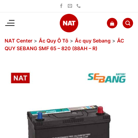
Bỏ
qua
nội
dung
NAT Center
>
Ắc Quy Ô Tô
>
Ắc quy Sebang
>
ẮC
QUY SEBANG SMF 65 – 820 (88AH – R)