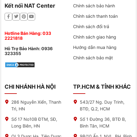
Kết nối NAT Center
Chính sách bảo hành
Tạo ra dựa vào các kỹ năng kỹ thuật cốt lõi của
nhà máy Sebang Global Battery.
Chính sách thanh toán
Chính sách đổi trả
Hotline Bán Hàng:
033
Chính sách giao hàng
2221818
Hướng dẫn mua hàng
Hỗ Trợ Bảo Hành:
0936
323355
Chính sách bảo mật
CHI NHÁNH HÀ NỘI
TP.HCM & TỈNH KHÁC
286 Nguyễn Xiển, Thanh
543/27 Ng. Duy Trinh,
Địa chỉ bán ắc quy Sebang uy tín, chất lượng
Trì, HN
BTĐ, Q.2, HCM
Hiện nay, không khó để chúng ta có thể tìm mua được
Số 17 No10B ĐTM, SĐ,
Số 1 Đường 36, BTĐ B,
ắc quy ô tô. Nhưng việc tìm được đại lý bán hàng để
Long Biên, HN
Bình Tân, HCM
có được sản phẩm chất lượng là rất quan trọng.
QL3 Dược Hạ, Tiên Dược,
9B/10 Ấp 1, NVL, BH, Bình
Để đáp ứng được nhu cầu đó, NAT Center sẽ cung