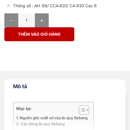
Thông số : AH :88/ CCA:820/ CA:930 Cọc R
ẮC QUY SEBANG SMF 65 – 820 (88AH – R) số lượng
THÊM VÀO GIỎ HÀNG
Mô tả
Mục lục
Nguồn gốc xuất xứ của ắc quy Sebang
Các dòng ắc quy Sebang