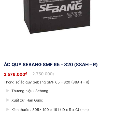
ẮC QUY SEBANG SMF 65 – 820 (88AH – R)
₫
2.750.000
2.576.000
₫
Giá
Giá
gốc
hiện
Thông số ắc quy Sebang SMF 65 – 820 (88AH – R)
là:
tại
2.750.000₫.
là:
Thương hiệu : Sebang
2.576.000₫.
Xuất xứ: Hàn Quốc
Kích thước : 305x 190 x 191 ( D x R x C) (mm)