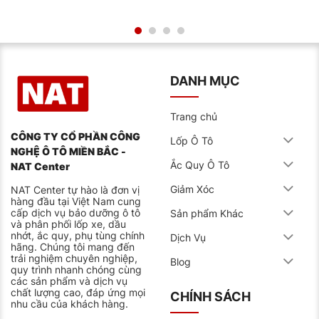
Nâng cấp hiệu suất khởi động cho tấm hợp kim
canxi đặc biệt.
Sử dụng nước có độ tinh khiết cao.
Dòng ắc quy AGM
DANH MỤC
Dành cho dòng xe khởi động nhanh có hệ thống ISG.
Dòng ắc quy này ngoài tăng độ bền thì nó còn tăng
Trang chủ
cường khả năng sạc nhanh thích hợp cho xe có hệ
thống ISG.
CÔNG TY CỔ PHẦN CÔNG
Lốp Ô Tô
NGHỆ Ô TÔ MIỀN BẮC -
Tiết kiệm 5 – 10% nhiên liệu cho xe.
Ắc Quy Ô Tô
NAT Center
Kéo dài tuổi thọ lên đến 300%.
Giảm Xóc
NAT Center tự hào là đơn vị
Hệ thống quản lý điện năng với công nghệ kiểm
hàng đầu tại Việt Nam cung
cấp dịch vụ bảo dưỡng ô tô
Sản phẩm Khác
soát tiết kiệm nhiên liệu.
và phân phối lốp xe, dầu
nhớt, ắc quy, phụ tùng chính
Dịch Vụ
Dòng ắc quy EFB
hãng. Chúng tôi mang đến
trải nghiệm chuyên nghiệp,
Blog
Nâng tầm nhận dạng thương hiệu ắc quy trên toàn
quy trình nhanh chóng cùng
cầu. Dòng ắc quy này được nhà máy nâng cao công
các sản phẩm và dịch vụ
suất cùng với dung lượng và độ bền cao.
chất lượng cao, đáp ứng mọi
CHÍNH SÁCH
nhu cầu của khách hàng.
Được đánh giá với các tiêu chuẩn của Đức.