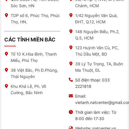
cấp cho các bạn các mẫu sản phẩm ắc quy Sebang,
Sóc Sơn, HN
Chánh, HCM
đảm bảo chất lượng và giá cả cạnh tranh trên thị
trường.
TDP số 6, Phúc Thọ, Phúc
1/42 Nguyễn Văn Quá,
Thọ, HN.
ĐHT, Q.12, HCM
Tại đây, chúng tôi cam kết sản phẩm chính hãng, chất
lượng được nhập khẩu từ Hàn Quốc. Ngoài ra, công ty
146 Nguyễn Biểu, Ph.2,
còn có những ưu đãi đặc biệt dành cho khách hàng.
Q.5, HCM
CÁC TỈNH MIỀN BẮC
Hãy liên hệ ngay với chúng tôi để được tư vấn và hỗ
trợ lựa chọn được loại ắc quy phù hợp cho xe của bạn
123 Huỳnh Văn Cù, PC,
nhé.
Thủ Dầu Một, BD
Tổ 10 K.Hòa Bình, Thanh
Miếu, Phú Thọ
39 Lý Tự Trọng, TA, Buôn
Ma Thuột, ĐL
38 Việt Bắc, Ph Đ.Phùng,
Thái Nguyên
Số điện thoại:
033
2221818
Khu Khả Lễ, Ph. Võ
Cường, Bắc Ninh
Email:
vietanh.natcenter@gmail.c
Thời gian làm việc:
Từ
8:00 đến 17:30
Website:
natcenter.vn