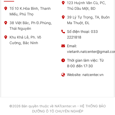
123 Huỳnh Văn Cù, PC,
Thủ Dầu Một, BD
Tổ 10 K.Hòa Bình, Thanh
Miếu, Phú Thọ
39 Lý Tự Trọng, TA, Buôn
Ma Thuột, ĐL
38 Việt Bắc, Ph Đ.Phùng,
Thái Nguyên
Số điện thoại:
033
2221818
Khu Khả Lễ, Ph. Võ
Cường, Bắc Ninh
Email:
vietanh.natcenter@gmail.c
Thời gian làm việc:
Từ
8:00 đến 17:30
Website:
natcenter.vn
©2026 Bản quyền thuộc về
NATcenter.vn - HỆ THỐNG BẢO
DƯỠNG Ô TÔ CHUYÊN NGHIỆP