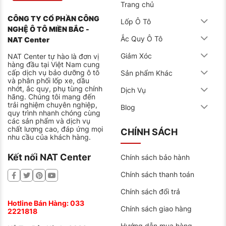
Trang chủ
CÔNG TY CỔ PHẦN CÔNG
Lốp Ô Tô
NGHỆ Ô TÔ MIỀN BẮC -
Ắc Quy Ô Tô
NAT Center
Giảm Xóc
NAT Center tự hào là đơn vị
hàng đầu tại Việt Nam cung
cấp dịch vụ bảo dưỡng ô tô
Sản phẩm Khác
và phân phối lốp xe, dầu
nhớt, ắc quy, phụ tùng chính
Dịch Vụ
hãng. Chúng tôi mang đến
trải nghiệm chuyên nghiệp,
Blog
quy trình nhanh chóng cùng
các sản phẩm và dịch vụ
chất lượng cao, đáp ứng mọi
CHÍNH SÁCH
nhu cầu của khách hàng.
Kết nối NAT Center
Chính sách bảo hành
Chính sách thanh toán
Chính sách đổi trả
Hotline Bán Hàng:
033
Chính sách giao hàng
2221818
Hướng dẫn mua hàng