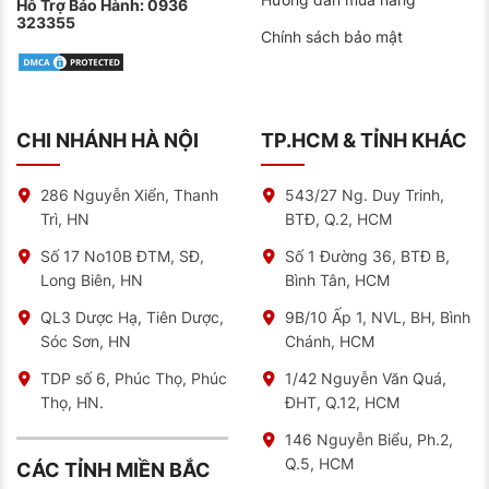
Hỗ Trợ Bảo Hành:
0936
323355
Chính sách bảo mật
CHI NHÁNH HÀ NỘI
TP.HCM & TỈNH KHÁC
286 Nguyễn Xiển, Thanh
543/27 Ng. Duy Trinh,
Trì, HN
BTĐ, Q.2, HCM
Số 17 No10B ĐTM, SĐ,
Số 1 Đường 36, BTĐ B,
Long Biên, HN
Bình Tân, HCM
QL3 Dược Hạ, Tiên Dược,
9B/10 Ấp 1, NVL, BH, Bình
Sóc Sơn, HN
Chánh, HCM
TDP số 6, Phúc Thọ, Phúc
1/42 Nguyễn Văn Quá,
Thọ, HN.
ĐHT, Q.12, HCM
146 Nguyễn Biểu, Ph.2,
Q.5, HCM
CÁC TỈNH MIỀN BẮC