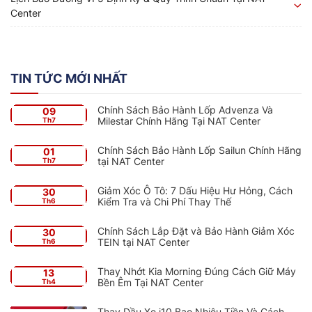
Center
TIN TỨC MỚI NHẤT
Chính Sách Bảo Hành Lốp Advenza Và
09
Milestar Chính Hãng Tại NAT Center
Th7
Chính Sách Bảo Hành Lốp Sailun Chính Hãng
01
tại NAT Center
Th7
Giảm Xóc Ô Tô: 7 Dấu Hiệu Hư Hỏng, Cách
30
Kiểm Tra và Chi Phí Thay Thế
Th6
Chính Sách Lắp Đặt và Bảo Hành Giảm Xóc
30
TEIN tại NAT Center
Th6
Thay Nhớt Kia Morning Đúng Cách Giữ Máy
13
Bền Êm Tại NAT Center
Th4
Thay Dầu Xe i10 Bao Nhiêu Tiền Và Cách