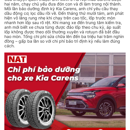
hai năm, chạy chủ yếu đưa đón con và đi làm trong nội thành.
Mỗi lần bảo dưỡng định kỳ Kia Carens, anh chỉ yêu cầu thay
dầu động cơ, lọc dầu rồi về. Đến tháng thứ mười tám, anh phát
hiện vô lăng rung nhẹ khi chạy trên cao tốc, lốp trước mòn
nhanh hơn lốp sau rõ rệt. Khi mang xe đến trung tâm kiểm tra,
anh mới biết xe chưa từng được đảo lốp theo chu kỳ, áp suất
lốp không được theo dõi thường xuyên và rotuyn đã bắt đầu
hao mòn. Tổng chi phí sửa chữa lên đến ba triệu hai trăm nghìn
đồng – gấp ba lần so với chi phí bảo trì định kỳ nếu làm đúng
cách.