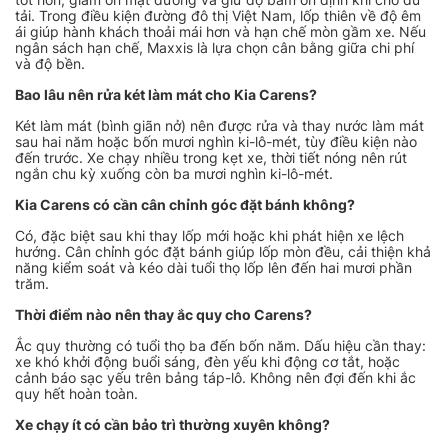
tải. Trong điều kiện đường đô thị Việt Nam, lốp thiên về độ êm
ái giúp hành khách thoải mái hơn và hạn chế mòn gầm xe. Nếu
ngân sách hạn chế, Maxxis là lựa chọn cân bằng giữa chi phí
và độ bền.
Bao lâu nên rửa két làm mát cho Kia Carens?
Két làm mát (bình giãn nở) nên được rửa và thay nước làm mát
sau hai năm hoặc bốn mươi nghìn ki-lô-mét, tùy điều kiện nào
đến trước. Xe chạy nhiều trong kẹt xe, thời tiết nóng nên rút
ngắn chu kỳ xuống còn ba mươi nghìn ki-lô-mét.
Kia Carens có cần cân chỉnh góc đặt bánh không?
Có, đặc biệt sau khi thay lốp mới hoặc khi phát hiện xe lệch
hướng. Cân chỉnh góc đặt bánh giúp lốp mòn đều, cải thiện khả
năng kiểm soát và kéo dài tuổi thọ lốp lên đến hai mươi phần
trăm.
Thời điểm nào nên thay ắc quy cho Carens?
Ắc quy thường có tuổi thọ ba đến bốn năm.
Dấu hiệu cần thay:
xe khó khởi động buổi sáng, đèn yếu khi động cơ tắt, hoặc
cảnh báo sạc yếu trên bảng táp-lô. Không nên đợi đến khi ắc
quy hết hoàn toàn.
Xe chạy ít có cần bảo trì thường xuyên không?