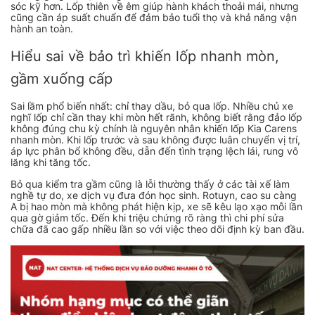
sóc kỹ hơn. Lốp thiên về êm giúp hành khách thoải mái, nhưng
cũng cần áp suất chuẩn để đảm bảo tuổi thọ và khả năng vận
hành an toàn.
Hiểu sai về bảo trì khiến lốp nhanh mòn,
gầm xuống cấp
Sai lầm phổ biến nhất: chỉ thay dầu, bỏ qua lốp. Nhiều chủ xe
nghĩ lốp chỉ cần thay khi mòn hết rãnh, không biết rằng đảo lốp
không đúng chu kỳ chính là nguyên nhân khiến lốp Kia Carens
nhanh mòn. Khi lốp trước và sau không được luân chuyển vị trí,
áp lực phân bổ không đều, dẫn đến tình trạng lệch lái, rung vô
lăng khi tăng tốc.
Bỏ qua kiểm tra gầm cũng là lỗi thường thấy ở các tài xế làm
nghề tự do, xe dịch vụ đưa đón học sinh. Rotuyn, cao su càng
A bị hao mòn mà không phát hiện kịp, xe sẽ kêu lạo xạo mỗi lần
qua gờ giảm tốc. Đến khi triệu chứng rõ ràng thì chi phí sửa
chữa đã cao gấp nhiều lần so với việc theo dõi định kỳ ban đầu.