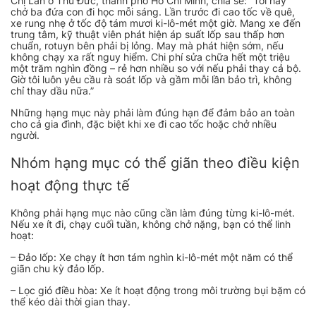
Chị Lan ở Thủ Đức, thành phố Hồ Chí Minh, chia sẻ: “Tôi hay
chở ba đứa con đi học mỗi sáng. Lần trước đi cao tốc về quê,
xe rung nhẹ ở tốc độ tám mươi ki-lô-mét một giờ. Mang xe đến
trung tâm, kỹ thuật viên phát hiện áp suất lốp sau thấp hơn
chuẩn, rotuyn bên phải bị lỏng. May mà phát hiện sớm, nếu
không chạy xa rất nguy hiểm. Chi phí sửa chữa hết một triệu
một trăm nghìn đồng – rẻ hơn nhiều so với nếu phải thay cả bộ.
Giờ tôi luôn yêu cầu rà soát lốp và gầm mỗi lần bảo trì, không
chỉ thay dầu nữa.”
Những hạng mục này phải làm đúng hạn để đảm bảo an toàn
cho cả gia đình, đặc biệt khi xe đi cao tốc hoặc chở nhiều
người.
Nhóm hạng mục có thể giãn theo điều kiện
hoạt động thực tế
Không phải hạng mục nào cũng cần làm đúng từng ki-lô-mét.
Nếu xe ít đi, chạy cuối tuần, không chở nặng, bạn có thể linh
hoạt:
– Đảo lốp: Xe chạy ít hơn tám nghìn ki-lô-mét một năm có thể
giãn chu kỳ đảo lốp.
– Lọc gió điều hòa: Xe ít hoạt động trong môi trường bụi bặm có
thể kéo dài thời gian thay.