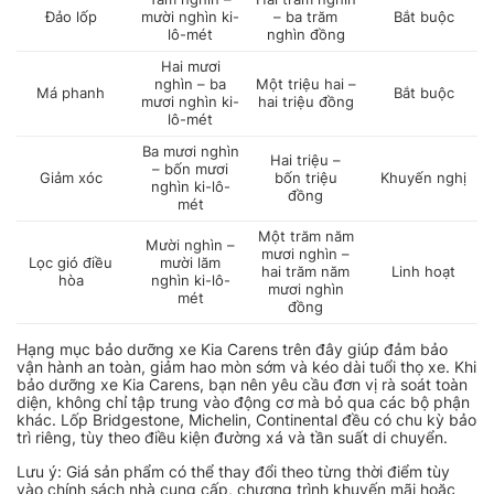
Đảo lốp
mười nghìn ki-
– ba trăm
Bắt buộc
lô-mét
nghìn đồng
Hai mươi
nghìn – ba
Một triệu hai –
Má phanh
Bắt buộc
mươi nghìn ki-
hai triệu đồng
lô-mét
Ba mươi nghìn
Hai triệu –
– bốn mươi
Giảm xóc
bốn triệu
Khuyến nghị
nghìn ki-lô-
đồng
mét
Một trăm năm
Mười nghìn –
mươi nghìn –
Lọc gió điều
mười lăm
hai trăm năm
Linh hoạt
hòa
nghìn ki-lô-
mươi nghìn
mét
đồng
Hạng mục bảo dưỡng xe Kia Carens trên đây giúp đảm bảo
vận hành an toàn, giảm hao mòn sớm và kéo dài tuổi thọ xe. Khi
bảo dưỡng xe Kia Carens, bạn nên yêu cầu đơn vị rà soát toàn
diện, không chỉ tập trung vào động cơ mà bỏ qua các bộ phận
khác. Lốp Bridgestone, Michelin, Continental đều có chu kỳ bảo
trì riêng, tùy theo điều kiện đường xá và tần suất di chuyển.
Lưu ý: Giá sản phẩm có thể thay đổi theo từng thời điểm tùy
vào chính sách nhà cung cấp, chương trình khuyến mãi hoặc