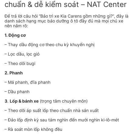
chuẩn & dễ kiểm soát – NAT Center
Để trả lời câu hỏi “Bảo trì xe Kia Carens gồm những gì?”, đây là
danh sách hạng mục bảo dưỡng ô tô đầy đủ mà mọi chủ xe
nên nắm rõ:
1. Động cơ
– Thay dầu động cơ theo chu kỳ khuyến nghị
– Lọc dầu, lọc gió
– Theo dõi bugi
2. Phanh
– Má phanh, đĩa phanh
– Dầu phanh
3
.
Lốp & bánh xe
(trọng tâm chuyên môn)
– Theo dõi áp suất lốp theo chuẩn nhà sản xuất
– Đảo lốp định kỳ sau tám nghìn đến mười nghìn ki-lô-mét
– Rà soát mòn lốp không đều