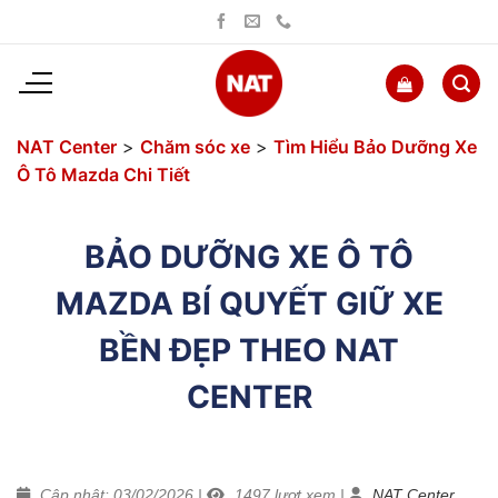
Bỏ
qua
nội
dung
NAT Center
>
Chăm sóc xe
>
Tìm Hiểu Bảo Dưỡng Xe
Ô Tô Mazda Chi Tiết
BẢO DƯỠNG XE Ô TÔ
MAZDA BÍ QUYẾT GIỮ XE
BỀN ĐẸP THEO NAT
CENTER
Cập nhật: 03/02/2026
|
1497
lượt xem
|
NAT Center