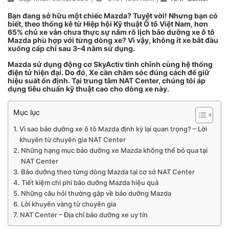
Bạn đang sở hữu một chiếc Mazda? Tuyệt vời! Nhưng bạn có
biết, theo thống kê từ Hiệp hội Kỹ thuật Ô tô Việt Nam, hơn
65% chủ xe vẫn chưa thực sự nắm rõ lịch bảo dưỡng xe ô tô
Mazda phù hợp với từng dòng xe? Vì vậy, không ít xe bắt đầu
xuống cấp chỉ sau 3–4 năm sử dụng.
Mazda sử dụng động cơ SkyActiv tinh chỉnh cùng hệ thống
điện tử hiện đại. Do đó, Xe cần chăm sóc đúng cách để giữ
hiệu suất ổn định. Tại trung tâm NAT Center, chúng tôi áp
dụng tiêu chuẩn kỹ thuật cao cho dòng xe này.
Mục lục
Vì sao bảo dưỡng xe ô tô Mazda định kỳ lại quan trọng? – Lời
khuyên từ chuyên gia NAT Center
Những hạng mục bảo dưỡng xe Mazda không thể bỏ qua tại
NAT Center
Bảo dưỡng theo từng dòng Mazda tại cơ sở NAT Center
Tiết kiệm chi phí bảo dưỡng Mazda hiệu quả
Những câu hỏi thường gặp về bảo dưỡng Mazda
Lời khuyên vàng từ chuyên gia
NAT Center – Địa chỉ bảo dưỡng xe uy tín