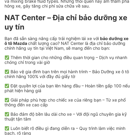
và mixing brake fluid types. Những thói quen này âm thầm phá
hỏng xe, gây tăng chi phí sửa chữa về sau.
NAT Center – Địa chỉ bảo dưỡng xe
uy tín
Bạn đã sẵn sàng nâng cấp trải nghiệm lái xe với
bảo dưỡng xe
ô tô Mazda
chất lượng cao? NAT Center là địa chỉ bảo dưỡng
chính hãng uy tín tại Việt Nam, sẽ mang đến cho bạn:
Thêm thời gian cho những điều quan trọng – Dịch vụ nhanh
chóng chỉ trong vài giờ
Bảo vệ gia đình bạn trên mọi hành trình – Bảo Dưỡng xe ô tô
chính hãng 100% với đầy đủ giấy tờ
Đặt quyền lợi của bạn lên hàng đầu – Hoàn tiền gấp 100 nếu
phát hiện hàng giả
Giải pháp phù hợp cho chiếc xe của riêng bạn – Từ xe phổ
thông đến xe cao cấp
Bảo đảm độ bền lâu dài cho xe – Với đội ngũ chuyên gia kỹ
thuật tận tâm
Luôn biết rõ điều gì đang diễn ra – Quy trình làm việc minh
bạch, rõ ràng