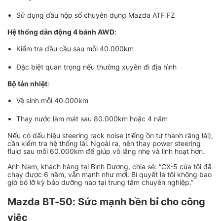
Sử dụng dầu hộp số chuyên dụng Mazda ATF FZ
Hệ thống dẫn động 4 bánh AWD
:
Kiểm tra dầu cầu sau mỗi 40.000km
Đặc biệt quan trọng nếu thường xuyên đi địa hình
Bộ tản nhiệt
:
Vệ sinh mỗi 40.000km
Thay nước làm mát sau 80.000km hoặc 4 năm
Nếu có dấu hiệu steering rack noise (tiếng ồn từ thanh răng lái),
cần kiểm tra hệ thống lái. Ngoài ra, nên thay power steering
fluid sau mỗi 60.000km để giúp vô lăng nhẹ và linh hoạt hơn.
Anh Nam, khách hàng tại Bình Dương, chia sẻ: “CX-5 của tôi đã
chạy được 6 năm, vẫn mạnh như mới. Bí quyết là tôi không bao
giờ bỏ lỡ kỳ bảo dưỡng nào tại trung tâm chuyên nghiệp.”
Mazda BT-50: Sức mạnh bền bỉ cho công
việc