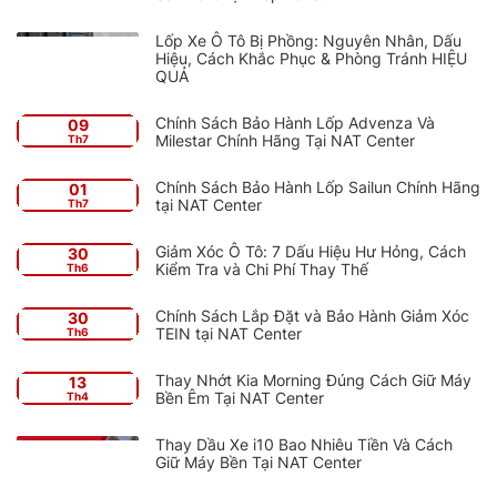
Lốp Xe Ô Tô Bị Phồng: Nguyên Nhân, Dấu
Hiệu, Cách Khắc Phục & Phòng Tránh HIỆU
QUẢ
Chính Sách Bảo Hành Lốp Advenza Và
09
Milestar Chính Hãng Tại NAT Center
Th7
Chính Sách Bảo Hành Lốp Sailun Chính Hãng
01
tại NAT Center
Th7
Giảm Xóc Ô Tô: 7 Dấu Hiệu Hư Hỏng, Cách
30
Kiểm Tra và Chi Phí Thay Thế
Th6
Chính Sách Lắp Đặt và Bảo Hành Giảm Xóc
30
TEIN tại NAT Center
Th6
Thay Nhớt Kia Morning Đúng Cách Giữ Máy
13
Bền Êm Tại NAT Center
Th4
Thay Dầu Xe i10 Bao Nhiêu Tiền Và Cách
Giữ Máy Bền Tại NAT Center