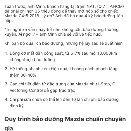
Tuần trước, anh Minh, khách hàng tại trạm NAT, (Q.7, TP.HCM)
đã phải chi hơn 35 triệu đồng để thay mới hộp số cho chiếc
Mazda CX-5 2018. Lý do? Anh đã bỏ qua 4 kỳ bảo dưỡng liên
tiếp.
“Tôi nghĩ xe vẫn chạy tốt nên không cần bảo dưỡng thường
xuyên. Ai ngờ…” – anh Minh chia sẻ với vẻ tiếc nuối.
Khi bạn bỏ qua lịch bảo dưỡng, những hệ lụy sau sẽ xuất hiện:
Động cơ mất dần công suất, từ 5-7% sau mỗi 10.000km
không được bảo dưỡng
Hệ thống phanh kém hiệu quả, khoảng cách phanh tăng
thêm 30-40%
Các chi tiết điện tử đặc trưng của Mazda như i-Stop, G-
Vectoring Control dễ gặp trục trặc
Chi phí sửa chữa có thể lên đến 10 lần chi phí bảo dưỡng
định kỳ
Quy trình bảo dưỡng Mazda chuẩn chuyên
gia