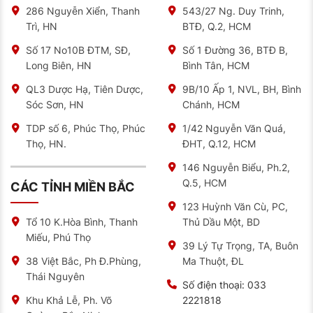
286 Nguyễn Xiển, Thanh
543/27 Ng. Duy Trinh,
Trì, HN
BTĐ, Q.2, HCM
Số 17 No10B ĐTM, SĐ,
Số 1 Đường 36, BTĐ B,
Long Biên, HN
Bình Tân, HCM
QL3 Dược Hạ, Tiên Dược,
9B/10 Ấp 1, NVL, BH, Bình
Sóc Sơn, HN
Chánh, HCM
TDP số 6, Phúc Thọ, Phúc
1/42 Nguyễn Văn Quá,
Thọ, HN.
ĐHT, Q.12, HCM
146 Nguyễn Biểu, Ph.2,
Q.5, HCM
CÁC TỈNH MIỀN BẮC
123 Huỳnh Văn Cù, PC,
Thủ Dầu Một, BD
Tổ 10 K.Hòa Bình, Thanh
Miếu, Phú Thọ
39 Lý Tự Trọng, TA, Buôn
Ma Thuột, ĐL
38 Việt Bắc, Ph Đ.Phùng,
Thái Nguyên
Số điện thoại:
033
2221818
Khu Khả Lễ, Ph. Võ