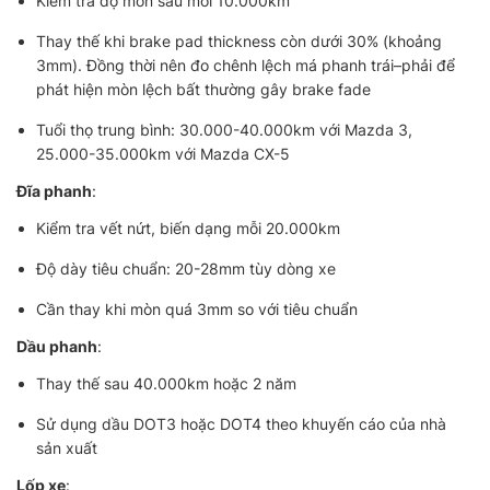
Kiểm tra độ mòn sau mỗi 10.000km
Thay thế khi brake pad thickness còn dưới 30% (khoảng
3mm). Đồng thời nên đo chênh lệch má phanh trái–phải để
phát hiện mòn lệch bất thường gây brake fade
Tuổi thọ trung bình: 30.000-40.000km với Mazda 3,
25.000-35.000km với Mazda CX-5
Đĩa phanh
:
Kiểm tra vết nứt, biến dạng mỗi 20.000km
Độ dày tiêu chuẩn: 20-28mm tùy dòng xe
Cần thay khi mòn quá 3mm so với tiêu chuẩn
Dầu phanh
:
Thay thế sau 40.000km hoặc 2 năm
Sử dụng dầu DOT3 hoặc DOT4 theo khuyến cáo của nhà
sản xuất
Lốp xe
: