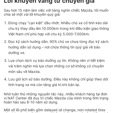
Lời khuyên vàng từ chuyên gia
Sau hơn 15 năm làm việc với hàng nghìn chiếc Mazda, tôi muốn
chia sẻ một vài lời khuyên quý giá:
Đừng chạy “cạn kiệt” dầu nhớt. Nhiều chủ xe cố tình kéo dài
chu kỳ thay dầu lên 10.000km trong khi điều kiện giao thông
Việt Nam chỉ phù hợp với chu kỳ 5.000-7.000km.
Đọc kỹ sách hướng dẫn. 90% chủ xe chưa từng đọc kỹ sách
hướng dẫn sử dụng – nơi chứa thông tin quý giá về bảo
dưỡng xe.
Lựa chọn dịch vụ bảo dưỡng uy tín. Không nên vì tiết kiệm
vài trăm nghìn mà lựa chọn những cơ sở không có chuyên
môn sâu về Mazda.
Lưu giữ lịch sử bảo dưỡng. Điều này không chỉ giúp theo dõi
tình trạng xe mà còn tăng giá trị khi bán lại.
Nhờ tuân thủ những nguyên tắc này, nhiều khách hàng tại đơn
vị NAT Center đã duy trì chiếc Mazda của mình trong tình trạng
hoàn hảo sau 8-10 năm sử dụng.
Một số lỗi phổ biến gồm delayed oil change, non-rotated tires