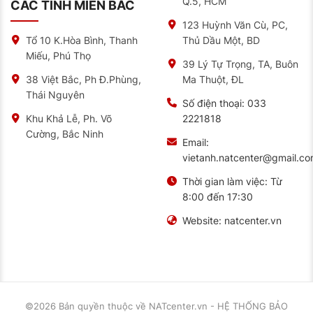
Q.5, HCM
CÁC TỈNH MIỀN BẮC
123 Huỳnh Văn Cù, PC,
Thủ Dầu Một, BD
Tổ 10 K.Hòa Bình, Thanh
Miếu, Phú Thọ
39 Lý Tự Trọng, TA, Buôn
Ma Thuột, ĐL
38 Việt Bắc, Ph Đ.Phùng,
Thái Nguyên
Số điện thoại:
033
2221818
Khu Khả Lễ, Ph. Võ
Cường, Bắc Ninh
Email:
vietanh.natcenter@gmail.c
Thời gian làm việc:
Từ
8:00 đến 17:30
Website:
natcenter.vn
©2026 Bản quyền thuộc về
NATcenter.vn - HỆ THỐNG BẢO