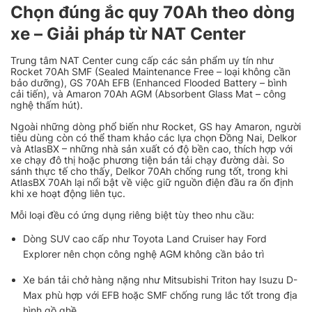
Chọn đúng ắc quy 70Ah theo dòng
xe – Giải pháp từ NAT Center
Trung tâm NAT Center cung cấp các sản phẩm uy tín như
Rocket 70Ah SMF (Sealed Maintenance Free – loại không cần
bảo dưỡng), GS 70Ah EFB (Enhanced Flooded Battery – bình
cải tiến), và Amaron 70Ah AGM (Absorbent Glass Mat – công
nghệ thấm hút).
Ngoài những dòng phổ biến như Rocket, GS hay Amaron, người
tiêu dùng còn có thể tham khảo các lựa chọn Đồng Nai, Delkor
và AtlasBX – những nhà sản xuất có độ bền cao, thích hợp với
xe chạy đô thị hoặc phương tiện bán tải chạy đường dài. So
sánh thực tế cho thấy, Delkor 70Ah chống rung tốt, trong khi
AtlasBX 70Ah lại nổi bật về việc giữ nguồn điện đầu ra ổn định
khi xe hoạt động liên tục.
Mỗi loại đều có ứng dụng riêng biệt tùy theo nhu cầu:
Dòng SUV cao cấp như Toyota Land Cruiser hay Ford
Explorer nên chọn công nghệ AGM không cần bảo trì
Xe bán tải chở hàng nặng như Mitsubishi Triton hay Isuzu D-
Max phù hợp với EFB hoặc SMF chống rung lắc tốt trong địa
hình gồ ghề