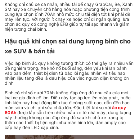
Không chỉ chủ xe cá nhân, nhiều tài xế chạy GrabCar, Be, Xanh
SM hay xe chuyên chở hàng hóa hoặc phương tiện công trình
cũng lựa chọn bình 70Ah nhờ mức chịu tải điện tốt khi phải đề
máy liên tục. Với người ít chạy xe hoặc chỉ đi ngắn quãng, lựa
chọn ắc quy có công nghệ EFB giúp tự tái sạc nhanh và giảm
hiện tượng chai bình.
Hậu quả khi chọn sai dung lượng bình cho
xe SUV & bán tải
Việc lắp bình ắc quy không tương thích có thể gây ra nhiều vấn
đề nghiêm trọng. Xe khó nổ buổi sáng, đèn yếu khi lăn bánh
vào ban đêm, thiết bị điện tử báo lỗi ngẫu nhiên và tiêu hao
nhiên liệu tăng đều là dấu hiệu của việc nguồn điện không ổn
định.
Bình có chỉ số dưới 70Ah không đáp ứng đủ nhu cầu của mọi
loại xe gia đình cỡ lớn. Điều này tạo áp lực lên máy phát, buộc
linh kiện này hoạt động liên tục ở công suất cao, dẫn đến hao
mòn sớm và chi phí sửa chữa lớn. Đặc biệt khi so với
ắc quy
60Ah
được lắp sẵn trên nhiều mẫu xe từ nhà máy, dung lượng
này thường không còn đáp ứng đủ sau khi chủ xe trang bị
thêm các thiết bị tiện nghi như màn hình lớn, dàn amply cao
cấp hay đèn LED xập xình.