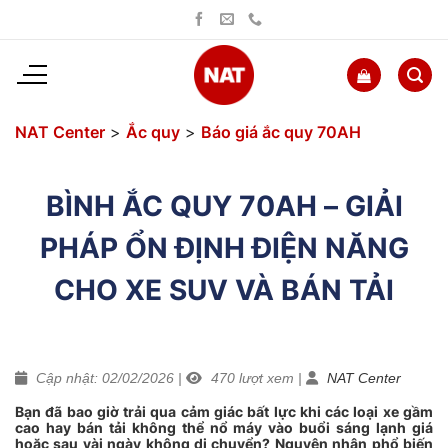
Bỏ
qua
nội
dung
NAT Center
>
Ắc quy
>
Báo giá ắc quy 70AH
BÌNH ẮC QUY 70AH – GIẢI
PHÁP ỔN ĐỊNH ĐIỆN NĂNG
CHO XE SUV VÀ BÁN TẢI
Cập nhật: 02/02/2026
|
470
lượt xem
|
NAT Center
Bạn đã bao giờ trải qua cảm giác bất lực khi các loại xe gầm
cao hay bán tải không thể nổ máy vào buổi sáng lạnh giá
hoặc sau vài ngày không di chuyển? Nguyên nhân phổ biến