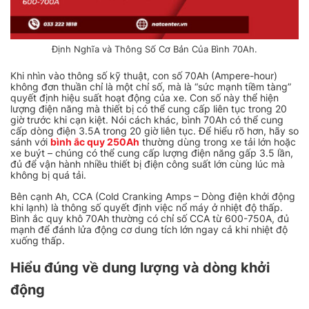
Định Nghĩa và Thông Số Cơ Bản Của Bình 70Ah.
Khi nhìn vào thông số kỹ thuật, con số 70Ah (Ampere-hour)
không đơn thuần chỉ là một chỉ số, mà là “sức mạnh tiềm tàng”
quyết định hiệu suất hoạt động của xe. Con số này thể hiện
lượng điện năng mà thiết bị có thể cung cấp liên tục trong 20
giờ trước khi cạn kiệt. Nói cách khác, bình 70Ah có thể cung
cấp dòng điện 3.5A trong 20 giờ liên tục. Để hiểu rõ hơn, hãy so
sánh với
bình ắc quy 250Ah
thường dùng trong xe tải lớn hoặc
xe buýt – chúng có thể cung cấp lượng điện năng gấp 3.5 lần,
đủ để vận hành nhiều thiết bị điện công suất lớn cùng lúc mà
không bị quá tải.
Bên cạnh Ah, CCA (Cold Cranking Amps – Dòng điện khởi động
khi lạnh) là thông số quyết định việc nổ máy ở nhiệt độ thấp.
Bình ắc quy khô 70Ah thường có chỉ số CCA từ 600-750A, đủ
mạnh để đánh lửa động cơ dung tích lớn ngay cả khi nhiệt độ
xuống thấp.
Hiểu đúng về dung lượng và dòng khởi
động