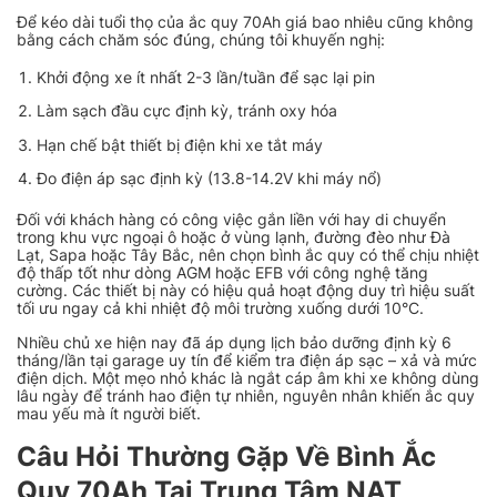
Để kéo dài tuổi thọ của ắc quy 70Ah giá bao nhiêu cũng không
bằng cách chăm sóc đúng, chúng tôi khuyến nghị:
Khởi động xe ít nhất 2-3 lần/tuần để sạc lại pin
Làm sạch đầu cực định kỳ, tránh oxy hóa
Hạn chế bật thiết bị điện khi xe tắt máy
Đo điện áp sạc định kỳ (13.8-14.2V khi máy nổ)
Đối với khách hàng có công việc gắn liền với hay di chuyển
trong khu vực ngoại ô hoặc ở vùng lạnh, đường đèo như Đà
Lạt, Sapa hoặc Tây Bắc, nên chọn bình ắc quy có thể chịu nhiệt
độ thấp tốt như dòng AGM hoặc EFB với công nghệ tăng
cường. Các thiết bị này có hiệu quả hoạt động duy trì hiệu suất
tối ưu ngay cả khi nhiệt độ môi trường xuống dưới 10°C.
Nhiều chủ xe hiện nay đã áp dụng lịch bảo dưỡng định kỳ 6
tháng/lần tại garage uy tín để kiểm tra điện áp sạc – xả và mức
điện dịch. Một mẹo nhỏ khác là ngắt cáp âm khi xe không dùng
lâu ngày để tránh hao điện tự nhiên, nguyên nhân khiến ắc quy
mau yếu mà ít người biết.
Câu Hỏi Thường Gặp Về Bình Ắc
Quy 70Ah Tại Trung Tâm NAT