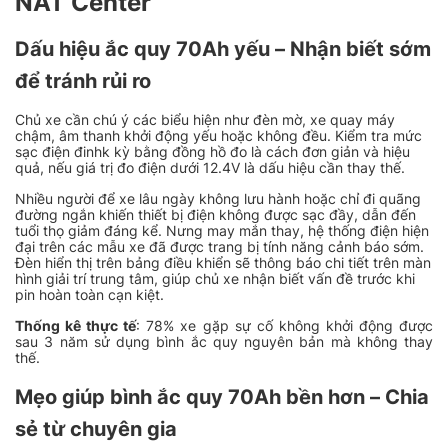
NAT Center
Dấu hiệu ắc quy 70Ah yếu – Nhận biết sớm
để tránh rủi ro
Chủ xe cần chú ý các biểu hiện như đèn mờ, xe quay máy
chậm, âm thanh khởi động yếu hoặc không đều. Kiểm tra mức
sạc điện đinhk kỳ bằng đồng hồ đo là cách đơn giản và hiệu
quả, nếu giá trị đo điện dưới 12.4V là dấu hiệu cần thay thế.
Nhiều người để xe lâu ngày không lưu hành hoặc chỉ đi quãng
đường ngắn khiến thiết bị điện không được sạc đầy, dẫn đến
tuổi thọ giảm đáng kể. Nưng may mắn thay, hệ thống điện hiện
đại trên các mẫu xe đã được trang bị tính năng cảnh báo sớm.
Đèn hiển thị trên bảng điều khiển sẽ thông báo chi tiết trên màn
hình giải trí trung tâm, giúp chủ xe nhận biết vấn đề trước khi
pin hoàn toàn cạn kiệt.
Thống kê thực tế
: 78% xe gặp sự cố không khởi động được
sau 3 năm sử dụng bình ắc quy nguyên bản mà không thay
thế.
Mẹo giúp bình ắc quy 70Ah bền hơn – Chia
sẻ từ chuyên gia