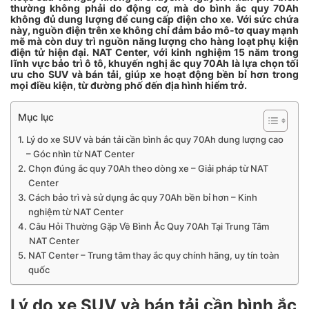
thường không phải do động cơ, mà do bình ắc quy 70Ah
không đủ dung lượng để cung cấp điện cho xe. Với sức chứa
này, nguồn điện trên xe không chỉ đảm bảo mô-tơ quay mạnh
mẽ mà còn duy trì nguồn năng lượng cho hàng loạt phụ kiện
điện tử hiện đại. NAT Center, với kinh nghiệm 15 năm trong
lĩnh vực bảo trì ô tô, khuyến nghị ắc quy 70Ah là lựa chọn tối
ưu cho SUV và bán tải, giúp xe hoạt động bền bỉ hơn trong
mọi điều kiện, từ đường phố đến địa hình hiểm trở.
Mục lục
Lý do xe SUV và bán tải cần bình ắc quy 70Ah dung lượng cao
– Góc nhìn từ NAT Center
Chọn đúng ắc quy 70Ah theo dòng xe – Giải pháp từ NAT
Center
Cách bảo trì và sử dụng ắc quy 70Ah bền bỉ hơn – Kinh
nghiệm từ NAT Center
Câu Hỏi Thường Gặp Về Bình Ắc Quy 70Ah Tại Trung Tâm
NAT Center
NAT Center – Trung tâm thay ắc quy chính hãng, uy tín toàn
quốc
Lý do xe SUV và bán tải cần bình ắc