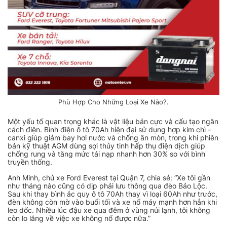
Phù Hợp Cho Những Loại Xe Nào?.
Một yếu tố quan trọng khác là vật liệu bản cực và cấu tạo ngăn
cách điện. Bình điện ô tô 70Ah hiện đại sử dụng hợp kim chì –
canxi giúp giảm bay hơi nước và chống ăn mòn, trong khi phiên
bản kỹ thuật AGM dùng sợi thủy tinh hấp thụ điện dịch giúp
chống rung và tăng mức tái nạp nhanh hơn 30% so với bình
truyền thống.
Anh Minh, chủ xe Ford Everest tại Quận 7, chia sẻ: “Xe tôi gần
như tháng nào cũng có dịp phải lưu thông qua đèo Bảo Lộc.
Sau khi thay bình ắc quy ô tô 70Ah thay vì loại 60Ah như trước,
đèn không còn mờ vào buổi tối và xe nổ máy mạnh hơn hẳn khi
leo dốc. Nhiều lúc đậu xe qua đêm ở vùng núi lạnh, tôi không
còn lo lắng về việc xe không nổ được nữa.”