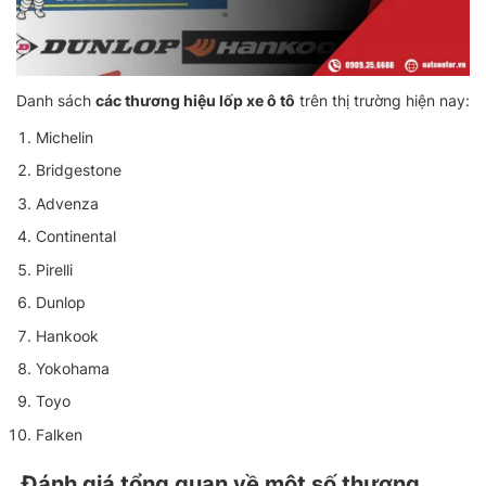
Danh sách
các thương hiệu lốp xe ô tô
trên thị trường hiện nay:
Michelin
Bridgestone
Advenza
Continental
Pirelli
Dunlop
Hankook
Yokohama
Toyo
Falken
Đánh giá tổng quan về một số thương