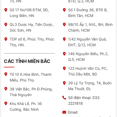
Trì, HN
BTĐ, Q.2, HCM
Số 17 No10B ĐTM, SĐ,
Số 1 Đường 36, BTĐ B,
Long Biên, HN
Bình Tân, HCM
QL3 Dược Hạ, Tiên Dược,
9B/10 Ấp 1, NVL, BH, Bình
Sóc Sơn, HN
Chánh, HCM
TDP số 6, Phúc Thọ, Phúc
1/42 Nguyễn Văn Quá,
Thọ, HN.
ĐHT, Q.12, HCM
146 Nguyễn Biểu, Ph.2,
Q.5, HCM
CÁC TỈNH MIỀN BẮC
123 Huỳnh Văn Cù, PC,
Thủ Dầu Một, BD
Tổ 10 K.Hòa Bình, Thanh
Miếu, Phú Thọ
39 Lý Tự Trọng, TA, Buôn
Ma Thuột, ĐL
38 Việt Bắc, Ph Đ.Phùng,
Thái Nguyên
Số điện thoại:
033
2221818
Khu Khả Lễ, Ph. Võ
Cường, Bắc Ninh
Email: