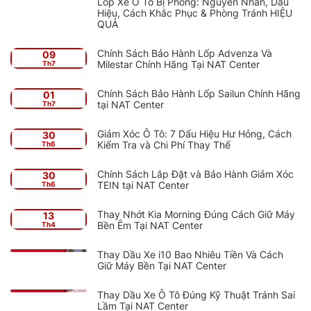
Lốp Xe Ô Tô Bị Phồng: Nguyên Nhân, Dấu
Hiệu, Cách Khắc Phục & Phòng Tránh HIỆU
QUẢ
Chính Sách Bảo Hành Lốp Advenza Và
09
Milestar Chính Hãng Tại NAT Center
Th7
Chính Sách Bảo Hành Lốp Sailun Chính Hãng
01
tại NAT Center
Th7
Giảm Xóc Ô Tô: 7 Dấu Hiệu Hư Hỏng, Cách
30
Kiểm Tra và Chi Phí Thay Thế
Th6
Chính Sách Lắp Đặt và Bảo Hành Giảm Xóc
30
TEIN tại NAT Center
Th6
Thay Nhớt Kia Morning Đúng Cách Giữ Máy
13
Bền Êm Tại NAT Center
Th4
Thay Dầu Xe i10 Bao Nhiêu Tiền Và Cách
Giữ Máy Bền Tại NAT Center
Thay Dầu Xe Ô Tô Đúng Kỹ Thuật Tránh Sai
Lầm Tại NAT Center