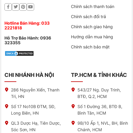
Chính sách thanh toán
Chính sách đổi trả
Hotline Bán Hàng:
033
Chính sách giao hàng
2221818
Hướng dẫn mua hàng
Hỗ Trợ Bảo Hành:
0936
323355
Chính sách bảo mật
CHI NHÁNH HÀ NỘI
TP.HCM & TỈNH KHÁC
286 Nguyễn Xiển, Thanh
543/27 Ng. Duy Trinh,
Trì, HN
BTĐ, Q.2, HCM
Số 17 No10B ĐTM, SĐ,
Số 1 Đường 36, BTĐ B,
Long Biên, HN
Bình Tân, HCM
QL3 Dược Hạ, Tiên Dược,
9B/10 Ấp 1, NVL, BH, Bình
Sóc Sơn, HN
Chánh, HCM