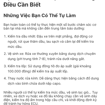
Điều Cần Biết
Những Việc Bạn Có Thể Tự Làm
Bạn hoàn toàn có thể tự thực hiện một số bước chăm sóc cơ
bản tại nhà mà không cần đến trung tâm bảo dưỡng:
Kiểm tra dầu nhớt: Đậu xe trên mặt phẳng, đợi động cơ
nguội, rút que thăm dầu, lau sạch và cắm lại để kiểm tra
mức dầu.
Vệ sinh xe: Rửa xe thường xuyên bằng dung dịch chuyên
dụng (pH trung tính 7-8), tránh rửa dưới nắng gắt.
Kiểm tra lốp: Sử dụng đồng hồ đo áp suất (giá khoảng
100.000 đồng) để kiểm tra áp suất lốp.
Thay nước rửa kính: Dễ dàng thực hiện bằng cách đổ dung
dịch vào bình chứa dưới nắp capo.
Nhiều người có thể tự kiểm tra mức dầu, vệ sinh lọc gió… Tuy
nhiên, xe dịch vụ hoặc xe đỗ lâu không chạy cần vệ sinh dây
điện, kiểm tra độ ẩm trong hộp cầu chì, và khởi động định kỳ
để tránh hư hỏng ECU.