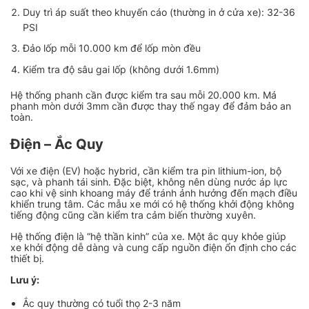
Duy trì áp suất theo khuyến cáo (thường in ở cửa xe): 32-36
PSI
Đảo lốp mỗi 10.000 km để lốp mòn đều
Kiểm tra độ sâu gai lốp (không dưới 1.6mm)
Hệ thống phanh cần được kiểm tra sau mỗi 20.000 km. Má
phanh mòn dưới 3mm cần được thay thế ngay để đảm bảo an
toàn.
Điện – Ắc Quy
Với xe điện (EV) hoặc hybrid, cần kiểm tra pin lithium-ion, bộ
sạc, và phanh tái sinh. Đặc biệt, không nên dùng nước áp lực
cao khi vệ sinh khoang máy để tránh ảnh hưởng đến mạch điều
khiển trung tâm. Các mẫu xe mới có hệ thống khởi động không
tiếng động cũng cần kiểm tra cảm biến thường xuyên.
Hệ thống điện là “hệ thần kinh” của xe. Một ắc quy khỏe giúp
xe khởi động dễ dàng và cung cấp nguồn điện ổn định cho các
thiết bị.
Lưu ý:
Ắc quy thường có tuổi thọ 2-3 năm