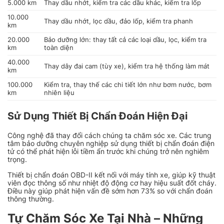
5.000 km
Thay dầu nhớt, kiểm tra các dầu khác, kiểm tra lốp
10.000
Thay dầu nhớt, lọc dầu, đảo lốp, kiểm tra phanh
km
20.000
Bảo dưỡng lớn: thay tất cả các loại dầu, lọc, kiểm tra
km
toàn diện
40.000
Thay dây đai cam (tùy xe), kiểm tra hệ thống làm mát
km
100.000
Kiểm tra, thay thế các chi tiết lớn như bơm nước, bơm
km
nhiên liệu
Sử Dụng Thiết Bị Chẩn Đoán Hiện Đại
Công nghệ đã thay đổi cách chúng ta chăm sóc xe. Các trung
tâm bảo dưỡng chuyên nghiệp sử dụng thiết bị chẩn đoán điện
tử có thể phát hiện lỗi tiềm ẩn trước khi chúng trở nên nghiêm
trọng.
Thiết bị chẩn đoán OBD-II kết nối với máy tính xe, giúp kỹ thuật
viên đọc thông số như nhiệt độ động cơ hay hiệu suất đốt cháy.
Điều này giúp phát hiện vấn đề sớm hơn 73% so với chẩn đoán
thông thường.
Tự Chăm Sóc Xe Tại Nhà – Những