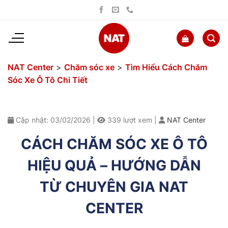
Bỏ
qua
nội
dung
NAT Center
>
Chăm sóc xe
>
Tìm Hiểu Cách Chăm
Sóc Xe Ô Tô Chi Tiết
Cập nhật: 03/02/2026
|
339
lượt xem
|
NAT Center
CÁCH CHĂM SÓC XE Ô TÔ
HIỆU QUẢ – HƯỚNG DẪN
TỪ CHUYÊN GIA NAT
CENTER