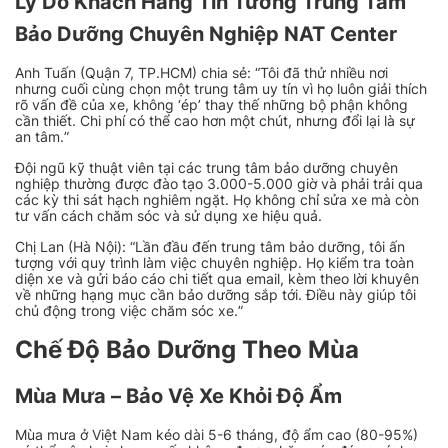
Lý Do Khách Hàng Tin Tưởng Trung Tâm
Bảo Dưỡng Chuyên Nghiệp NAT Center
Anh Tuấn (Quận 7, TP.HCM) chia sẻ: “
Tôi đã thử nhiều nơi
nhưng cuối cùng chọn một trung tâm uy tín vì họ luôn giải thích
rõ vấn đề của xe, không ‘ép’ thay thế những bộ phận không
cần thiết. Chi phí có thể cao hơn một chút, nhưng đổi lại là sự
an tâm.
”
Đội ngũ kỹ thuật viên tại các trung tâm bảo dưỡng chuyên
nghiệp thường được đào tạo 3.000-5.000 giờ và phải trải qua
các kỳ thi sát hạch nghiêm ngặt. Họ không chỉ sửa xe mà còn
tư vấn cách chăm sóc và sử dụng xe hiệu quả.
Chị Lan (Hà Nội): “
Lần đầu đến trung tâm bảo dưỡng, tôi ấn
tượng với quy trình làm việc chuyên nghiệp. Họ kiểm tra toàn
diện xe và gửi báo cáo chi tiết qua email, kèm theo lời khuyên
về những hạng mục cần bảo dưỡng sắp tới. Điều này giúp tôi
chủ động trong việc chăm sóc xe.
”
Chế Độ Bảo Dưỡng Theo Mùa
Mùa Mưa – Bảo Vệ Xe Khỏi Độ Ẩm
Mùa mưa ở Việt Nam kéo dài 5-6 tháng, độ ẩm cao (80-95%)