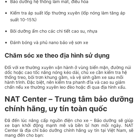
Bảo dưỡng hệ thống làm mát, điều hòa
Kiểm tra áp suất lốp thường xuyên (lốp nóng làm tăng áp
suất 10-15%)
Bôi dưỡng ẩm cho các chi tiết cao su, nhựa
Đánh bóng và phủ nano bảo vệ sơn xe
Chăm sóc xe theo địa hình sử dụng
Đối với xe thường xuyên vận hành ở vùng biển mặn, đường núi
dốc hoặc cao tốc nắng nóng kéo dài, chủ xe cần kiểm tra hệ
thống treo, bôi trơn khung gầm, và vệ sinh gầm xe sau mỗi
hành trình. Đặc biệt, nên kiểm tra phanh đĩa và cao su giảm
chấn nếu xe thường xuyên leo đèo hoặc đi qua địa hình xấu.
NAT Center – Trung tâm bảo dưỡng
chính hãng, uy tín toàn quốc
Đã đến lúc nâng cấp nguồn điện cho xe – Bảo dưỡng sẽ giúp
xe bạn khởi động mạnh mẽ và bền bỉ hơn mỗi ngày. NAT
Center là địa chỉ bảo dưỡng chính hãng uy tín tại Việt Nam, sẽ
mang đến cho bạn: