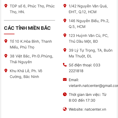
TDP số 6, Phúc Thọ, Phúc
1/42 Nguyễn Văn Quá,
Thọ, HN.
ĐHT, Q.12, HCM
146 Nguyễn Biểu, Ph.2,
Q.5, HCM
CÁC TỈNH MIỀN BẮC
123 Huỳnh Văn Cù, PC,
Thủ Dầu Một, BD
Tổ 10 K.Hòa Bình, Thanh
Miếu, Phú Thọ
39 Lý Tự Trọng, TA, Buôn
Ma Thuột, ĐL
38 Việt Bắc, Ph Đ.Phùng,
Thái Nguyên
Số điện thoại:
033
2221818
Khu Khả Lễ, Ph. Võ
Cường, Bắc Ninh
Email:
vietanh.natcenter@gmail.c
Thời gian làm việc:
Từ
8:00 đến 17:30
Website:
natcenter.vn