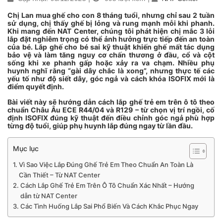
Chị Lan mua ghế cho con 8 tháng tuổi, nhưng chỉ sau 2 tuần
sử dụng, chị thấy ghế bị lỏng và rung mạnh mỗi khi phanh.
Khi mang đến NAT Center, chúng tôi phát hiện chị mắc 3 lỗi
lắp đặt nghiêm trọng có thể ảnh hưởng trực tiếp đến an toàn
của bé. Lắp ghế cho bé sai kỹ thuật khiến ghế mất tác dụng
bảo vệ và làm tăng nguy cơ chấn thương ở đầu, cổ và cột
sống khi xe phanh gấp hoặc xảy ra va chạm. Nhiều phụ
huynh nghĩ rằng “gài dây chắc là xong”, nhưng thực tế các
yếu tố như độ siết dây, góc ngả và cách khóa ISOFIX mới là
điểm quyết định.
Bài viết này sẽ hướng dẫn cách lắp ghế trẻ em trên ô tô theo
chuẩn Châu Âu ECE R44/04 và R129 – từ chọn vị trí ngồi, cố
định ISOFIX đúng kỹ thuật đến điều chỉnh góc ngả phù hợp
từng độ tuổi, giúp phụ huynh lắp đúng ngay từ lần đầu.
Mục lục
Vì Sao Việc Lắp Đúng Ghế Trẻ Em Theo Chuẩn An Toàn Là
Cần Thiết – Từ NAT Center
Cách Lắp Ghế Trẻ Em Trên Ô Tô Chuẩn Xác Nhất – Hướng
dẫn từ NAT Center
Các Tình Huống Lắp Sai Phổ Biến Và Cách Khắc Phục Ngay