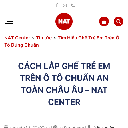
Bỏ
qua
nội
dung
NAT Center
>
Tin tức
>
Tìm Hiểu Ghế Trẻ Em Trên Ô
Tô Đúng Chuẩn
CÁCH LẮP GHẾ TRẺ EM
TRÊN Ô TÔ CHUẨN AN
TOÀN CHÂU ÂU – NAT
CENTER
Cập nhật: 03/12/2025
|
608
lượt xem
|
NAT Center