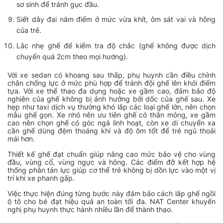
sơ sinh để tránh gục đầu.
Siết dây đai năm điểm ở mức vừa khít, ôm sát vai và hông
của trẻ.
Lắc nhẹ ghế để kiểm tra độ chắc (ghế không được dịch
chuyển quá 2cm theo mọi hướng).
Với xe sedan có khoang sau thấp, phụ huynh cần điều chỉnh
chân chống lực ở mức phù hợp để tránh đội ghế lên khỏi điểm
tựa. Với xe thể thao đa dụng hoặc xe gầm cao, đảm bảo độ
nghiên của ghế không bị ảnh hưởng bởi dốc của ghế sau. Xe
hẹp như taxi dịch vụ thường khó lắp các loại ghế lớn, nên chọn
mẫu ghế gọn. Xe nhỏ nên ưu tiên ghế có thân mỏng, xe gầm
cao nên chọn ghế có góc ngả linh hoạt, còn xe di chuyển xa
cần ghế dùng đệm thoáng khí và độ ôm tốt để trẻ ngủ thoải
mái hơn.
Thiết kế ghế đạt chuẩn giúp nâng cao mức bảo vệ cho vùng
đầu, vùng cổ, vùng ngực và hông. Các điểm đỡ kết hợp hệ
thống phân tán lực giúp cơ thể trẻ không bị dồn lực vào một vị
trí khi xe phanh gấp.
Việc thực hiện đúng từng bước này đảm bảo cách lắp ghế ngồi
ô tô cho bé đạt hiệu quả an toàn tối đa. NAT Center khuyến
nghị phụ huynh thực hành nhiều lần để thành thạo.