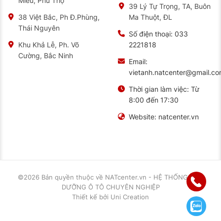
Miếu, Phú Thọ
39 Lý Tự Trọng, TA, Buôn
Ma Thuột, ĐL
38 Việt Bắc, Ph Đ.Phùng,
Thái Nguyên
Số điện thoại:
033
2221818
Khu Khả Lễ, Ph. Võ
Cường, Bắc Ninh
Email:
vietanh.natcenter@gmail.c
Thời gian làm việc:
Từ
8:00 đến 17:30
Website:
natcenter.vn
©2026 Bản quyền thuộc về
NATcenter.vn - HỆ THỐNG BẢO
DƯỠNG Ô TÔ CHUYÊN NGHIỆP
Thiết kế
bởi
Uni Creation