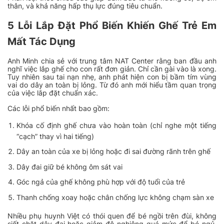
thân, và khả năng hấp thụ lực đúng tiêu chuẩn.
5 Lỗi Lắp Đặt Phổ Biến Khiến Ghế Trẻ Em
Mất Tác Dụng
Anh Minh chia sẻ với trung tâm NAT Center rằng ban đầu anh
nghĩ việc lắp ghế cho con rất đơn giản. Chỉ cần gài vào là xong.
Tuy nhiên sau tai nạn nhẹ, anh phát hiện con bị bầm tím vùng
vai do dây an toàn bị lỏng. Từ đó anh mới hiểu tầm quan trọng
của việc lắp đặt chuẩn xác.
Các lỗi phổ biến nhất bao gồm:
Khóa cố định ghế chưa vào hoàn toàn (chỉ nghe một tiếng
“cạch” thay vì hai tiếng)
Dây an toàn của xe bị lỏng hoặc đi sai đường rãnh trên ghế
Dây đai giữ bé không ôm sát vai
Góc ngả của ghế không phù hợp với độ tuổi của trẻ
Thanh chống xoay hoặc chân chống lực không chạm sàn xe
Nhiều phụ huynh Việt có thói quen để bé ngồi trên đùi, không
siết chặt dây đai hoặc giảm độ nghiêng quá mức để bé ngủ.