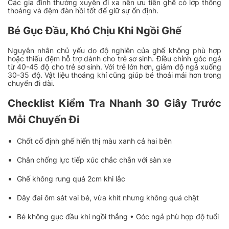
Các gia đình thường xuyên đi xa nên ưu tiên ghế có lớp thông
thoáng và đệm đàn hồi tốt để giữ sự ổn định.
Bé Gục Đầu, Khó Chịu Khi Ngồi Ghế
Nguyên nhân chủ yếu do độ nghiên của ghế không phù hợp
hoặc thiếu đệm hỗ trợ dành cho trẻ sơ sinh. Điều chỉnh góc ngả
từ 40-45 độ cho trẻ sơ sinh. Với trẻ lớn hơn, giảm độ ngả xuống
30-35 độ. Vật liệu thoáng khí cũng giúp bé thoải mái hơn trong
chuyến đi dài.
Checklist Kiểm Tra Nhanh 30 Giây Trước
Mỗi Chuyến Đi
Chốt cố định ghế hiển thị màu xanh cả hai bên
Chân chống lực tiếp xúc chắc chắn với sàn xe
Ghế không rung quá 2cm khi lắc
Dây đai ôm sát vai bé, vừa khít nhưng không quá chặt
Bé không gục đầu khi ngồi thẳng • Góc ngả phù hợp độ tuổi