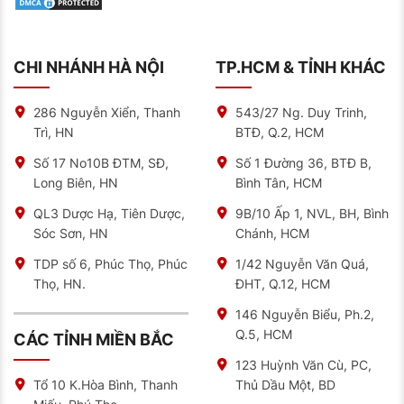
CHI NHÁNH HÀ NỘI
TP.HCM & TỈNH KHÁC
286 Nguyễn Xiển, Thanh
543/27 Ng. Duy Trinh,
Trì, HN
BTĐ, Q.2, HCM
Số 17 No10B ĐTM, SĐ,
Số 1 Đường 36, BTĐ B,
Long Biên, HN
Bình Tân, HCM
QL3 Dược Hạ, Tiên Dược,
9B/10 Ấp 1, NVL, BH, Bình
Sóc Sơn, HN
Chánh, HCM
TDP số 6, Phúc Thọ, Phúc
1/42 Nguyễn Văn Quá,
Thọ, HN.
ĐHT, Q.12, HCM
146 Nguyễn Biểu, Ph.2,
Q.5, HCM
CÁC TỈNH MIỀN BẮC
123 Huỳnh Văn Cù, PC,
Thủ Dầu Một, BD
Tổ 10 K.Hòa Bình, Thanh