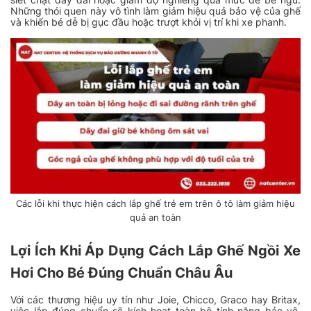
Những thói quen này vô tình làm giảm hiệu quả bảo vệ của ghế
và khiến bé dễ bị gục đầu hoặc trượt khỏi vị trí khi xe phanh.
Các lỗi khi thực hiện cách lắp ghế trẻ em trên ô tô làm giảm hiệu
quả an toàn
Lợi Ích Khi Áp Dụng Cách Lắp Ghế Ngồi Xe
Hơi Cho Bé Đúng Chuẩn Châu Âu
Với các thương hiệu uy tín như Joie, Chicco, Graco hay Britax,
việc lắp đúng chuẩn sẽ kích hoạt toàn bộ tính năng bảo vệ.