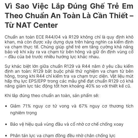
Vì Sao Việc Lắp Đúng Ghế Trẻ Em
Theo Chuẩn An Toàn Là Cần Thiết –
Từ NAT Center
Chuẩn an toàn ECE R44/04 và R129 không chỉ là quy định khô
khan, mà còn được xây dựng dựa trên hàng nghìn ca kiểm định
va chạm thực tế. Chúng giúp ghế trẻ em tăng cường khả năng
bảo vệ khi xảy ra va chạm từ bên hông và giữ ổn định vùng cổ
– đầu của bé trước nhiều hướng lực khác nhau.
Sự khác biệt lớn giữa chuẩn R129 và R44 nằm ở yêu cầu kiểm
định an toàn: R129 bắt buộc phải thử nghiệm va chạm từ bên
hông, trong khi R44 chỉ kiểm tra va chạm trực diện. Vật liệu mút
hấp thụ lực EPS/EPP trong các mẫu ghế đạt chuẩn R129 có khả
năng giảm lực tác động tốt hơn khoảng 40% so với thiết kế cũ.
Khi lắp đúng theo chuẩn an toàn, sản phẩm sẽ:
Giảm 71% nguy cơ tử vong và 67% nguy cơ thương tích
nghiêm trọng
Bảo vệ hiệu quả vùng đầu và cổ nhờ cơ chế chống xoay
Phân tán lực va chạm đồng đều nhờ chân chống lực