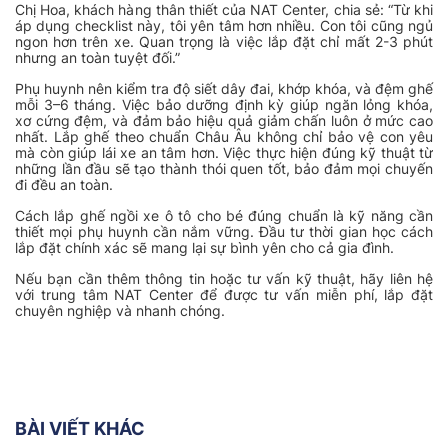
Chị Hoa, khách hàng thân thiết của NAT Center, chia sẻ:
“Từ khi
áp dụng checklist này, tôi yên tâm hơn nhiều. Con tôi cũng ngủ
ngon hơn trên xe. Quan trọng là việc lắp đặt chỉ mất 2-3 phút
nhưng an toàn tuyệt đối.”
Phụ huynh nên kiểm tra độ siết dây đai, khớp khóa, và đệm ghế
mỗi 3–6 tháng. Việc bảo dưỡng định kỳ giúp ngăn lỏng khóa,
xơ cứng đệm, và đảm bảo hiệu quả giảm chấn luôn ở mức cao
nhất. Lắp ghế theo chuẩn Châu Âu không chỉ bảo vệ con yêu
mà còn giúp lái xe an tâm hơn. Việc thực hiện đúng kỹ thuật từ
những lần đầu sẽ tạo thành thói quen tốt, bảo đảm mọi chuyến
đi đều an toàn.
Cách lắp ghế ngồi xe ô tô cho bé đúng chuẩn là kỹ năng cần
thiết mọi phụ huynh cần nắm vững. Đầu tư thời gian học cách
lắp đặt chính xác sẽ mang lại sự bình yên cho cả gia đình.
Nếu bạn cần thêm thông tin hoặc tư vấn kỹ thuật, hãy liên hệ
với trung tâm NAT Center để được tư vấn miễn phí, lắp đặt
chuyên nghiệp và nhanh chóng.
BÀI VIẾT KHÁC