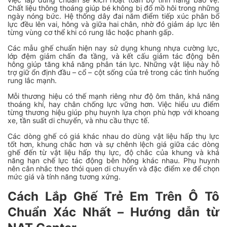
Chất liệu thông thoáng giúp bé không bị đổ mồ hôi trong những
ngày nóng bức. Hệ thống dây đai năm điểm tiếp xúc phân bổ
lực đều lên vai, hông và giữa hai chân, nhờ đó giảm áp lực lên
từng vùng cơ thể khi có rung lắc hoặc phanh gấp.
Các mẫu ghế chuẩn hiện nay sử dụng khung nhựa cường lực,
lớp đệm giảm chấn đa tầng, và kết cấu giảm tác động bên
hông giúp tăng khả năng phân tán lực. Những vật liệu này hỗ
trợ giữ ổn định đầu – cổ – cột sống của trẻ trong các tình huống
rung lắc mạnh.
Mỗi thương hiệu có thế mạnh riêng như độ ôm thân, khả năng
thoáng khí, hay chân chống lực vững hơn. Việc hiểu ưu điểm
từng thương hiệu giúp phụ huynh lựa chọn phù hợp với khoang
xe, tần suất di chuyển, và nhu cầu thực tế.
Các dòng ghế có giá khác nhau do dùng vật liệu hấp thụ lực
tốt hơn, khung chắc hơn và sự chênh lệch giá giữa các dòng
ghế đến từ vật liệu hấp thụ lực, độ chắc của khung và khả
năng hạn chế lực tác động bên hông khác nhau. Phụ huynh
nên cân nhắc theo thói quen di chuyển và đặc điểm xe để chọn
mức giá và tính năng tương xứng.
Cách Lắp Ghế Trẻ Em Trên Ô Tô
Chuẩn Xác Nhất – Hướng dẫn từ