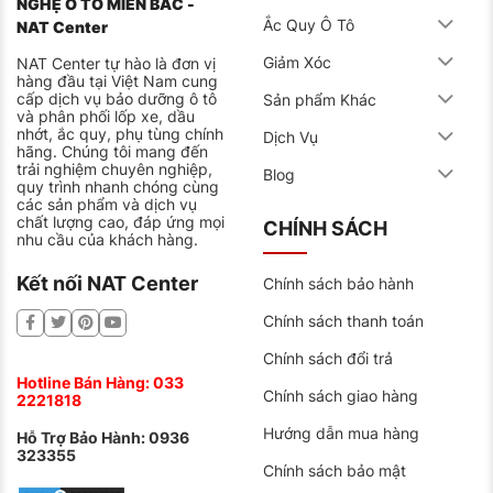
NGHỆ Ô TÔ MIỀN BẮC -
Ắc Quy Ô Tô
NAT Center
Giảm Xóc
NAT Center tự hào là đơn vị
hàng đầu tại Việt Nam cung
cấp dịch vụ bảo dưỡng ô tô
Sản phẩm Khác
và phân phối lốp xe, dầu
nhớt, ắc quy, phụ tùng chính
Dịch Vụ
hãng. Chúng tôi mang đến
trải nghiệm chuyên nghiệp,
Blog
quy trình nhanh chóng cùng
các sản phẩm và dịch vụ
chất lượng cao, đáp ứng mọi
CHÍNH SÁCH
nhu cầu của khách hàng.
Kết nối NAT Center
Chính sách bảo hành
Chính sách thanh toán
Chính sách đổi trả
Hotline Bán Hàng:
033
Chính sách giao hàng
2221818
Hướng dẫn mua hàng
Hỗ Trợ Bảo Hành:
0936
323355
Chính sách bảo mật