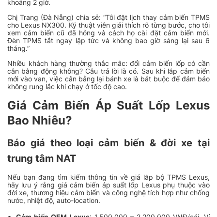
khoảng 2 giờ.
Chị Trang (Đà Nẵng) chia sẻ: “Tôi đặt lịch thay cảm biến TPMS
cho Lexus NX300. Kỹ thuật viên giải thích rõ từng bước, cho tôi
xem cảm biến cũ đã hỏng và cách họ cài đặt cảm biến mới.
Đèn TPMS tắt ngay lập tức và không bao giờ sáng lại sau 6
tháng.”
Nhiều khách hàng thường thắc mắc: đổi cảm biến lốp có cần
cân bằng động không? Câu trả lời là có. Sau khi lắp cảm biến
mới vào van, việc cân bằng lại bánh xe là bắt buộc để đảm bảo
không rung lắc khi chạy ở tốc độ cao.
Giá Cảm Biến Áp Suất Lốp Lexus
Bao Nhiêu?
Báo giá theo loại cảm biến & đời xe tại
trung tâm NAT
Nếu bạn đang tìm kiếm thông tin về giá lắp bộ TPMS Lexus,
hãy lưu ý rằng giá cảm biến áp suất lốp Lexus phụ thuộc vào
đời xe, thương hiệu cảm biến và công nghệ tích hợp như chống
nước, nhiệt độ, auto-location.
Cảm biến OEM Lexus
: 1.500.000 – 2.200.000 VNĐ/cái. Ví