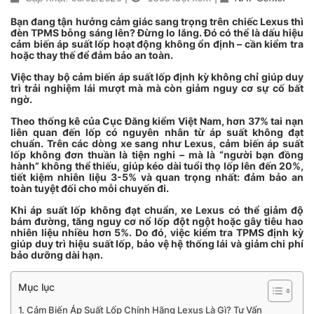
Bạn đang tận hưởng cảm giác sang trọng trên chiếc Lexus thì
đèn TPMS bỗng sáng lên? Đừng lo lắng. Đó có thể là dấu hiệu
cảm biến áp suất lốp hoạt động không ổn định – cần kiểm tra
hoặc thay thế để đảm bảo an toàn.
Việc thay bộ cảm biến áp suất lốp định kỳ không chỉ giúp duy
trì trải nghiệm lái mượt mà mà còn giảm nguy cơ sự cố bất
ngờ.
Theo thống kê của Cục Đăng kiểm Việt Nam, hơn 37% tai nạn
liên quan đến lốp có nguyên nhân từ áp suất không đạt
chuẩn. Trên các dòng xe sang như Lexus, cảm biến áp suất
lốp không đơn thuần là tiện nghi – mà là “người bạn đồng
hành” không thể thiếu, giúp kéo dài tuổi thọ lốp lên đến 20%,
tiết kiệm nhiên liệu 3-5% và quan trọng nhất: đảm bảo an
toàn tuyệt đối cho mỗi chuyến đi.
Khi áp suất lốp không đạt chuẩn, xe Lexus có thể giảm độ
bám đường, tăng nguy cơ nổ lốp đột ngột hoặc gây tiêu hao
nhiên liệu nhiều hơn 5%. Do đó, việc kiểm tra TPMS định kỳ
giúp duy trì hiệu suất lốp, bảo vệ hệ thống lái và giảm chi phí
bảo dưỡng dài hạn.
Mục lục
Cảm Biến Áp Suất Lốp Chính Hãng Lexus Là Gì? Tư Vấn