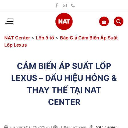
Bỏ
qua
nội
dung
NAT Center
>
Lốp ô tô
>
Báo Giá Cảm Biến Áp Suất
Lốp Lexus
CẢM BIẾN ÁP SUẤT LỐP
LEXUS – DẤU HIỆU HỎNG &
THAY THẾ TẠI NAT
CENTER
Cập nhật: 03/02/2026
|
1368
lượt xem
|
NAT Center