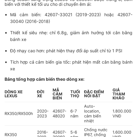
biến với thiết kế tối ưu cho di chuyển êm ái:
Mã cảm biến: 42607-33021 (2019-2023) hoặc 42607-
30040 (2016-2018)
Thiết kế siêu nhẹ: chỉ 6.8g, giảm ảnh hưởng tới cân bằng
bánh xe
Độ nhạy cao hơn: phát hiện thay đổi áp suất chỉ từ 1 PSI
Tích hợp cả cảm biến gia tốc: phát hiện mất cân bằng bánh
xe
Bảng tổng hợp cảm biến theo dòng xe:
MÃ
GIÁ
DÒNG XE
ĐỜI
TUỔI
ĐẶC ĐIỂM
CẢM
THAM
LEXUS
XE
THỌ
NỔI BẬT
BIẾN
KHẢO
Auto-
2020-
42607-
6-7
location,
1.800.000
RX350/RX500h
2023
48020
năm
cảm biến
VNĐ
nhiệt
Chống nước
2016-
42607-
5-6
1.600.000
RX350
IP67, chống