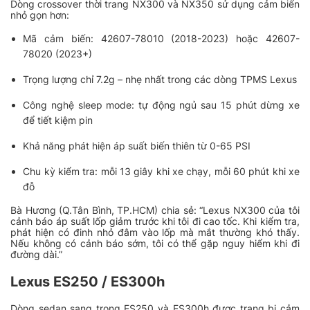
Dòng crossover thời trang NX300 và NX350 sử dụng cảm biến
nhỏ gọn hơn:
Mã cảm biến: 42607-78010 (2018-2023) hoặc 42607-
78020 (2023+)
Trọng lượng chỉ 7.2g – nhẹ nhất trong các dòng TPMS Lexus
Công nghệ sleep mode: tự động ngủ sau 15 phút dừng xe
để tiết kiệm pin
Khả năng phát hiện áp suất biến thiên từ 0-65 PSI
Chu kỳ kiểm tra: mỗi 13 giây khi xe chạy, mỗi 60 phút khi xe
đỗ
Bà Hương (Q.Tân Bình, TP.HCM) chia sẻ: “Lexus NX300 của tôi
cảnh báo áp suất lốp giảm trước khi tôi đi cao tốc. Khi kiểm tra,
phát hiện có đinh nhỏ đâm vào lốp mà mắt thường khó thấy.
Nếu không có cảnh báo sớm, tôi có thể gặp nguy hiểm khi đi
đường dài.”
Lexus ES250 / ES300h
Dòng sedan sang trọng ES250 và ES300h được trang bị cảm