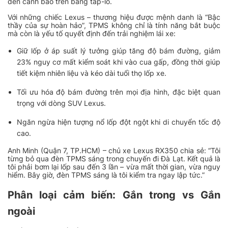
đèn cảnh báo trên bảng táp-lô.
Với những chiếc Lexus – thương hiệu được mệnh danh là “Bậc
thầy của sự hoàn hảo”, TPMS không chỉ là tính năng bắt buộc
mà còn là yếu tố quyết định đến trải nghiệm lái xe:
Giữ lốp ở áp suất lý tưởng giúp tăng độ bám đường, giảm
23% nguy cơ mất kiểm soát khi vào cua gấp, đồng thời giúp
tiết kiệm nhiên liệu và kéo dài tuổi thọ lốp xe.
Tối ưu hóa độ bám đường trên mọi địa hình, đặc biệt quan
trọng với dòng SUV Lexus.
Ngăn ngừa hiện tượng nổ lốp đột ngột khi di chuyển tốc độ
cao.
Anh Minh (Quận 7, TP.HCM) – chủ xe Lexus RX350 chia sẻ: “Tôi
từng bỏ qua đèn TPMS sáng trong chuyến đi Đà Lạt. Kết quả là
tôi phải bơm lại lốp sau đến 3 lần – vừa mất thời gian, vừa nguy
hiểm. Bây giờ, đèn TPMS sáng là tôi kiểm tra ngay lập tức.”
Phân loại cảm biến: Gắn trong vs Gắn
ngoài