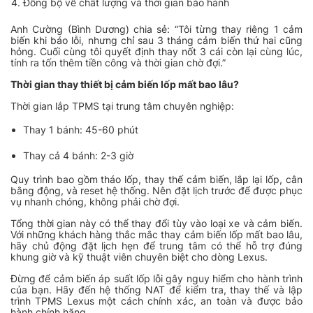
Đồng bộ về chất lượng và thời gian bảo hành
Anh Cường (Bình Dương) chia sẻ: “Tôi từng thay riêng 1 cảm
biến khi báo lỗi, nhưng chỉ sau 3 tháng cảm biến thứ hai cũng
hỏng. Cuối cùng tôi quyết định thay nốt 3 cái còn lại cùng lúc,
tính ra tốn thêm tiền công và thời gian chờ đợi.”
Thời gian thay thiết bị cảm biến lốp mất bao lâu?
Thời gian lắp TPMS tại trung tâm chuyên nghiệp:
Thay 1 bánh: 45-60 phút
Thay cả 4 bánh: 2-3 giờ
Quy trình bao gồm tháo lốp, thay thế cảm biến, lắp lại lốp, cân
bằng động, và reset hệ thống. Nên đặt lịch trước để được phục
vụ nhanh chóng, không phải chờ đợi.
Tổng thời gian này có thể thay đổi tùy vào loại xe và cảm biến.
Với những khách hàng thắc mắc thay cảm biến lốp mất bao lâu,
hãy chủ động đặt lịch hẹn để trung tâm có thể hỗ trợ đúng
khung giờ và kỹ thuật viên chuyên biệt cho dòng Lexus.
Đừng để cảm biến áp suất lốp lỗi gây nguy hiểm cho hành trình
của bạn. Hãy đến hệ thống NAT để kiểm tra, thay thế và lập
trình TPMS Lexus một cách chính xác, an toàn và được bảo
hành chính hãng.