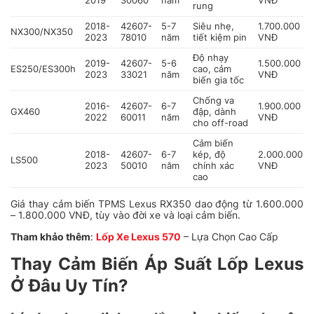
2019
30060
năm
VNĐ
rung
2018-
42607-
5-7
Siêu nhẹ,
1.700.000
NX300/NX350
2023
78010
năm
tiết kiệm pin
VNĐ
Độ nhạy
2019-
42607-
5-6
1.500.000
ES250/ES300h
cao, cảm
2023
33021
năm
VNĐ
biến gia tốc
Chống va
2016-
42607-
6-7
1.900.000
GX460
đập, dành
2022
60011
năm
VNĐ
cho off-road
Cảm biến
2018-
42607-
6-7
kép, độ
2.000.000
LS500
2023
50010
năm
chính xác
VNĐ
cao
Giá thay cảm biến TPMS Lexus RX350 dao động từ 1.600.000
– 1.800.000 VNĐ, tùy vào đời xe và loại cảm biến.
Tham khảo thêm
:
Lốp Xe Lexus 570
– Lựa Chọn Cao Cấp
Thay Cảm Biến Áp Suất Lốp Lexus
Ở Đâu Uy Tín?