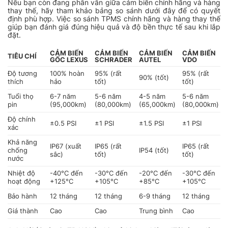
Nếu bạn còn đang phân vân giữa cảm biến chính hãng và hàng
thay thế, hãy tham khảo bảng so sánh dưới đây để có quyết
định phù hợp. Việc so sánh TPMS chính hãng và hàng thay thế
giúp bạn đánh giá đúng hiệu quả và độ bền thực tế sau khi lắp
đặt.
CẢM BIẾN
CẢM BIẾN
CẢM BIẾN
CẢM BIẾN
TIÊU CHÍ
GỐC LEXUS
SCHRADER
AUTEL
VDO
Độ tương
100% hoàn
95% (rất
95% (rất
90% (tốt)
thích
hảo
tốt)
tốt)
Tuổi thọ
6-7 năm
5-6 năm
4-5 năm
5-6 năm
pin
(95,000km)
(80,000km)
(65,000km)
(80,000km)
Độ chính
±0.5 PSI
±1 PSI
±1.5 PSI
±1 PSI
xác
Khả năng
IP67 (xuất
IP65 (rất
IP65 (rất
chống
IP54 (tốt)
sắc)
tốt)
tốt)
nước
Nhiệt độ
-40°C đến
-30°C đến
-20°C đến
-30°C đến
hoạt động
+125°C
+105°C
+85°C
+105°C
Bảo hành
12 tháng
12 tháng
6-9 tháng
12 tháng
Giá thành
Cao
Cao
Trung bình
Cao