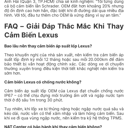
Anh Hải (Quận 3, TP.HCM) chia sẻ kinh nghiệm: “Tôi từng dùng
cả bộ cảm biến lẫn Schrader. OEM đắt hơn khoảng 20% nhưng
độ ổn định cao hơn hẳn, đặc biệt khi đi đường dài qua nhiều địa
hình. Với tôi, đầu tư thêm cho OEM là xứng đáng vì sự an tâm.”
FAQ – Giải Đáp Thắc Mắc Khi Thay
Cảm Biến Lexus
Bao lâu nên thay cảm biến áp suất lốp Lexus?
Theo khuyến nghị của nhà sản xuất, nên kiểm tra cảm biến áp
suất lốp định kỳ mỗi 12 tháng hoặc sau mỗi 20.000km để đảm
bảo thiết bị vẫn hoạt động chính xác. Các dòng xe di chuyển
thường xuyên trong điều kiện thời tiết khắc nghiệt nên kiểm tra
sớm hơn.
Cảm biến Lexus có chống nước không?
Cảm biến áp suất lốp OEM của Lexus đạt chuẩn chống nước
IP67 – có thể chịu đựng môi trường ẩm ướt và ngập nước tạm
thời ở độ sâu 1m trong 30 phút.
Tuy nhiên, khi lốp xe bị thủng nặng hoặc ngập nước quá sâu và
kéo dài, nước vẫn có thể xâm nhập và làm hỏng cảm biến. Sau
khi xe đi qua vùng ngập nước, nên kiểm tra kỹ hệ thống TPMS.
NAT Center có bảo hành khi thay cảm biến không?