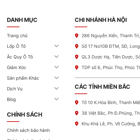
DANH MỤC
CHI NHÁNH HÀ NỘI
Trang chủ
286 Nguyễn Xiển, Thanh Trì
Lốp Ô Tô
Số 17 No10B ĐTM, SĐ, Long
Ắc Quy Ô Tô
QL3 Dược Hạ, Tiên Dược, S
Giảm Xóc
TDP số 6, Phúc Thọ, Phúc T
Sản phẩm Khác
CÁC TỈNH MIỀN BẮC
Dịch Vụ
Blog
Tổ 10 K.Hòa Bình, Thanh Mi
38 Việt Bắc, Ph Đ.Phùng, T
CHÍNH SÁCH
Khu Khả Lễ, Ph. Võ Cường, 
Chính sách bảo hành