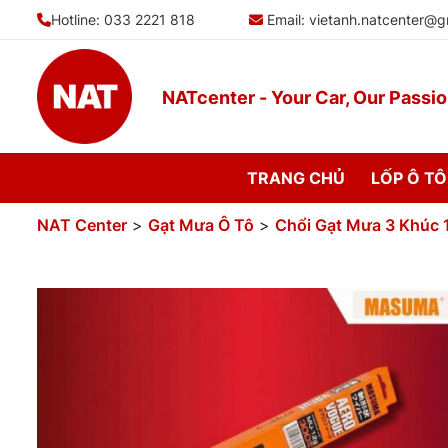
Bỏ
Hotline: 033 2221 818
Email:
vietanh.natcenter@g
qua
nội
dung
NATcenter - Your Car, Our Passi
TRANG CHỦ
LỐP Ô TÔ
NAT Center
>
Gạt Mưa Ô Tô
>
Chổi Gạt Mưa 3 Khúc 