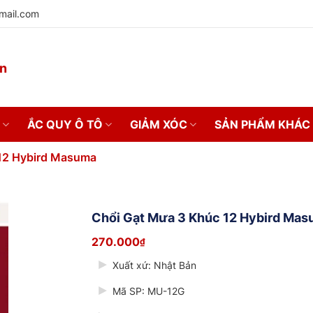
mail.com
on
ẮC QUY Ô TÔ
GIẢM XÓC
SẢN PHẨM KHÁC
12 Hybird Masuma
Chổi Gạt Mưa 3 Khúc 12 Hybird Ma
270.000
₫
Xuất xứ: Nhật Bản
Mã SP: MU-12G