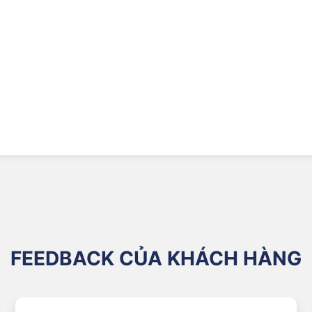
rid Masuma
ọc khí động học, bên trong tích hợp 2 thanh thép mềm đàn hồi giú
EPDM, cho khả năng gạt sạch nước hiệu quả, vận hành êm ái và độ bền
FEEDBACK CỦA KHÁCH HÀNG
hống và cần gạt mưa không khung (beam), mang thiết kế hiện đại, gi