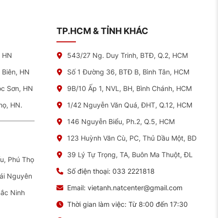
TP.HCM & TỈNH KHÁC
, HN
543/27 Ng. Duy Trinh, BTĐ, Q.2, HCM
 Biên, HN
Số 1 Đường 36, BTĐ B, Bình Tân, HCM
óc Sơn, HN
9B/10 Ấp 1, NVL, BH, Bình Chánh, HCM
họ, HN.
1/42 Nguyễn Văn Quá, ĐHT, Q.12, HCM
146 Nguyễn Biểu, Ph.2, Q.5, HCM
123 Huỳnh Văn Cù, PC, Thủ Dầu Một, BD
39 Lý Tự Trọng, TA, Buôn Ma Thuột, ĐL
ếu, Phú Thọ
Số điện thoại:
033 2221818
hái Nguyên
Email:
vietanh.natcenter@gmail.com
Bắc Ninh
Thời gian làm việc:
Từ 8:00 đến 17:30