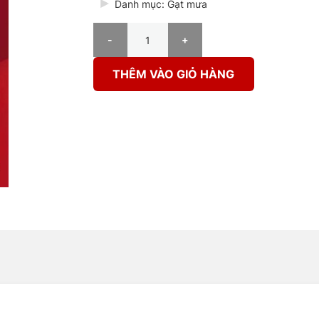
Danh mục: Gạt mưa
Chổi Gạt Mưa 3 Khúc 12 Hybird Masuma số lượng
THÊM VÀO GIỎ HÀNG