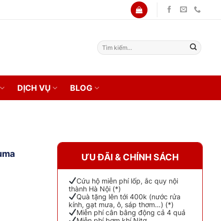
Tìm
kiếm:
DỊCH VỤ
BLOG
suma
ƯU ĐÃI & CHÍNH SÁCH
Cứu hộ miễn phí lốp, ắc quy nội
thành Hà Nội (*)
Quà tặng lên tới 400k (nước rửa
kính, gạt mưa, ô, sáp thơm…) (*)
Miễn phí cân bằng động cả 4 quả
Miễn phí bơm khí Nitơ