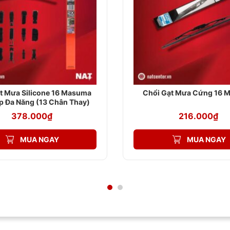
t Mưa Silicone 16 Masuma
Chổi Gạt Mưa Cứng 16 
p Đa Năng (13 Chân Thay)
378.000
₫
216.000
₫
MUA NGAY
MUA NGAY