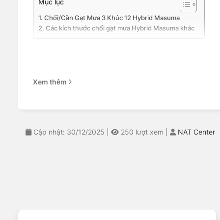
Mục lục
Chổi/Cần Gạt Mưa 3 Khúc 12 Hybrid Masuma
Các kích thước chổi gạt mưa Hybrid Masuma khác
Chổi/Cần Gạt Mưa 3 Khúc 12 Hyb
Mã sản phẩm: MU-12G
Xem thêm
Thương hiệu: Masuma (Nhật Bản)
Quy cách: 1 chiếc
Kiểu ngàm lắp: Móc chữ J nhỏ (J-Hook 9×3)
Chiều dài lưỡi gạt: 300 mm ≈ 30 cm
Cập nhật: 30/12/2025
|
250
lượt xem
|
NAT Center
Kích thước: 12 inch ≈ 30 cm
Chổi gạt mưa 3 khúc Hybrid Masuma sử dụng khung nhựa b
lưỡi gạt tiếp xúc trực tiếp với kính được làm từ cao su 
Sản phẩm là sự kết hợp ưu điểm của cần gạt mưa truyền t
dụng ngàm J-Hook.