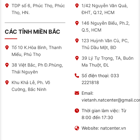
TDP số 6, Phúc Thọ, Phúc
1/42 Nguyễn Văn Quá,
Thọ, HN.
ĐHT, Q.12, HCM
146 Nguyễn Biểu, Ph.2,
Q.5, HCM
CÁC TỈNH MIỀN BẮC
123 Huỳnh Văn Cù, PC,
Thủ Dầu Một, BD
Tổ 10 K.Hòa Bình, Thanh
Miếu, Phú Thọ
39 Lý Tự Trọng, TA, Buôn
Ma Thuột, ĐL
38 Việt Bắc, Ph Đ.Phùng,
Thái Nguyên
Số điện thoại:
033
2221818
Khu Khả Lễ, Ph. Võ
Cường, Bắc Ninh
Email:
vietanh.natcenter@gmail.c
Thời gian làm việc:
Từ
8:00 đến 17:30
Website:
natcenter.vn