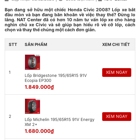
Bạn đang sở hữu một chiếc Honda Civic 2008? Lốp xe bắt
đầu mòn và bạn đang băn khoăn về việc thay thế? Đừng lo
lắng. NAT Center đã có hơn 10 năm tư vấn lốp xe cho hàng
nghìn chủ xe Civic và sẽ giúp bạn hiểu rõ về cỡ lốp, cách
chọn và thay thế chúng một cách đơn giản.
STT
SẢN PHẨM
XEM CHI TIẾT
1
XEM NGAY
Lốp Bridgestone 195/65R15 91V
Ecopia EP300
1.849.000
₫
2
XEM NGAY
Lốp Michelin 195/65R15 91V Energy
XM 2+
1.680.000
₫