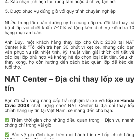
Xác nhận lịch hẹn tại trung tâm hoặc dịch vụ tận nơi
Được phục vụ đúng giờ với quy trình chuyên nghiệp
Nhiều trung tâm bảo dưỡng uy tín cung cấp ưu đãi khi thay cả
bộ 4 lốp với chiết khấu 7-10% và tặng kèm dịch vụ kiểm tra 10
hạng mục an toàn.
Anh Duy, một khách hàng thay lốp cho Civic 2008 tại NAT
Center kể: “Tôi đến trễ hẹn 30 phút vì kẹt xe, nhưng các bạn
vẫn phục vụ rất nhiệt tình. Kỹ thuật viên giải thích chi tiết về
các loại lốp phù hợp và không hề ép chọn loại đắt tiền. Sau khi
thay xong, họ còn hướng dẫn cách bảo quản lốp để kéo dài
tuổi thọ.”
NAT Center – Địa chỉ thay lốp xe uy
tín
Bạn đã sẵn sàng nâng cấp trải nghiệm lái xe với
lốp xe Honda
Civic 2008
chất lượng cao? NAT Center là địa chỉ thay lốp
chính hãng uy tín tại Việt Nam, sẽ mang đến cho bạn:
Thêm thời gian cho những điều quan trọng – Dịch vụ nhanh
chóng chỉ trong vài giờ
Bảo vệ gia đình bạn trên mọi hành trình – Lốp chính hãng