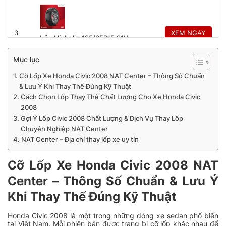
3
XEM NGAY
Lốp Michelin 195/65R15 91V
Primacy 4 ST
1.835.000
₫
Mục lục
Cỡ Lốp Xe Honda Civic 2008 NAT Center – Thông Số Chuẩn
& Lưu Ý Khi Thay Thế Đúng Kỹ Thuật
Cách Chọn Lốp Thay Thế Chất Lượng Cho Xe Honda Civic
4
XEM NGAY
2008
Lốp Bridgestone 205/55R16 Ecopia
EP150
Gợi Ý Lốp Civic 2008 Chất Lượng & Dịch Vụ Thay Lốp
2.190.000
₫
Chuyên Nghiệp NAT Center
NAT Center – Địa chỉ thay lốp xe uy tín
Cỡ Lốp Xe Honda Civic 2008 NAT
5
XEM NGAY
Center – Thông Số Chuẩn & Lưu Ý
Lốp Kumho 205/55R16 Ecowing
KH27
Khi Thay Thế Đúng Kỹ Thuật
1.090.000
₫
Honda Civic 2008 là một trong những dòng xe sedan phổ biến
tại Việt Nam. Mỗi phiên bản được trang bị cỡ lốp khác nhau để