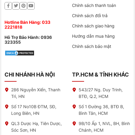
Chính sách thanh toán
Chính sách đổi trả
Hotline Bán Hàng:
033
Chính sách giao hàng
2221818
Hướng dẫn mua hàng
Hỗ Trợ Bảo Hành:
0936
323355
Chính sách bảo mật
CHI NHÁNH HÀ NỘI
TP.HCM & TỈNH KHÁC
286 Nguyễn Xiển, Thanh
543/27 Ng. Duy Trinh,
Trì, HN
BTĐ, Q.2, HCM
Số 17 No10B ĐTM, SĐ,
Số 1 Đường 36, BTĐ B,
Long Biên, HN
Bình Tân, HCM
QL3 Dược Hạ, Tiên Dược,
9B/10 Ấp 1, NVL, BH, Bình
Sóc Sơn, HN
Chánh, HCM