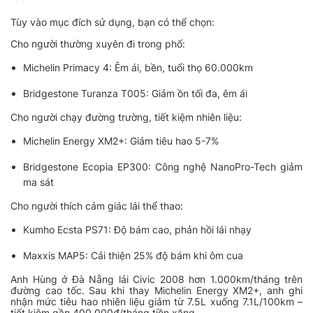
Tùy vào mục đích sử dụng, bạn có thể chọn:
Cho người thường xuyên đi trong phố:
Michelin Primacy 4: Êm ái, bền, tuổi thọ 60.000km
Bridgestone Turanza T005: Giảm ồn tối đa, êm ái
Cho người chạy đường trường, tiết kiệm nhiên liệu:
Michelin Energy XM2+: Giảm tiêu hao 5-7%
Bridgestone Ecopia EP300: Công nghệ NanoPro-Tech giảm
ma sát
Cho người thích cảm giác lái thể thao:
Kumho Ecsta PS71: Độ bám cao, phản hồi lái nhạy
Maxxis MAP5: Cải thiện 25% độ bám khi ôm cua
Anh Hùng ở Đà Nẵng lái Civic 2008 hơn 1.000km/tháng trên
đường cao tốc. Sau khi thay Michelin Energy XM2+, anh ghi
nhận mức tiêu hao nhiên liệu giảm từ 7.5L xuống 7.1L/100km –
tiết kiệm gần 400.000đ/tháng tiền xăng.