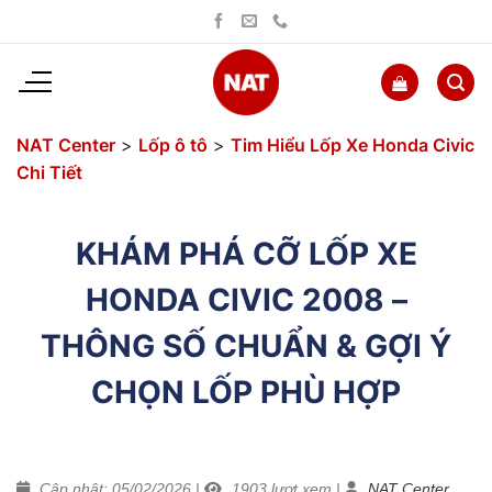
Bỏ
qua
nội
dung
NAT Center
>
Lốp ô tô
>
Tim Hiểu Lốp Xe Honda Civic
Chi Tiết
KHÁM PHÁ CỠ LỐP XE
HONDA CIVIC 2008 –
THÔNG SỐ CHUẨN & GỢI Ý
CHỌN LỐP PHÙ HỢP
Cập nhật: 05/02/2026
|
1903
lượt xem
|
NAT Center