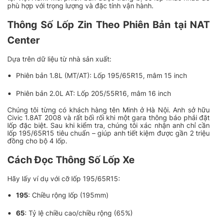
phù hợp với trọng lượng và đặc tính vận hành.
6
XEM NGAY
Thông Số Lốp Zin Theo Phiên Bản tại NAT
Lốp Michelin 205/55R16 91V
Energy XM2+
Center
2.164.000
₫
Dựa trên dữ liệu từ nhà sản xuất:
Phiên bản 1.8L (MT/AT): Lốp 195/65R15, mâm 15 inch
7
XEM NGAY
Lốp Michelin 205/55R16 94W Pilot
Phiên bản 2.0L AT: Lốp 205/55R16, mâm 16 inch
Sport 4
2.395.000
₫
Chúng tôi từng có khách hàng tên Minh ở Hà Nội. Anh sở hữu
Civic 1.8AT 2008 và rất bối rối khi một gara thông báo phải đặt
lốp đặc biệt. Sau khi kiểm tra, chúng tôi xác nhận anh chỉ cần
lốp 195/65R15 tiêu chuẩn – giúp anh tiết kiệm được gần 2 triệu
đồng cho bộ 4 lốp.
8
XEM NGAY
Cách Đọc Thông Số Lốp Xe
Lốp Maxxis 205/55R16 MAP5
1.358.000
₫
Hãy lấy ví dụ với cỡ lốp 195/65R15:
195
: Chiều rộng lốp (195mm)
65
: Tỷ lệ chiều cao/chiều rộng (65%)