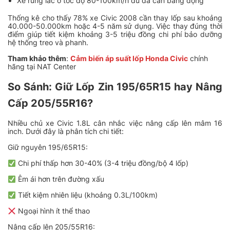
Xe rung lắc ở tốc độ 80-100km/h dù đã cân bằng động
Thống kê cho thấy 78% xe Civic 2008 cần thay lốp sau khoảng
40.000-50.000km hoặc 4-5 năm sử dụng. Việc thay đúng thời
điểm giúp tiết kiệm khoảng 3-5 triệu đồng chi phí bảo dưỡng
hệ thống treo và phanh.
Tham khảo thêm
:
Cảm biến áp suất lốp Honda Civic
chính
hãng tại NAT Center
So Sánh: Giữ Lốp Zin 195/65R15 hay Nâng
Cấp 205/55R16?
Nhiều chủ xe Civic 1.8L cân nhắc việc nâng cấp lên mâm 16
inch. Dưới đây là phân tích chi tiết:
Giữ nguyên 195/65R15:
Chi phí thấp hơn 30-40% (3-4 triệu đồng/bộ 4 lốp)
Êm ái hơn trên đường xấu
Tiết kiệm nhiên liệu (khoảng 0.3L/100km)
Ngoại hình ít thể thao
Nâng cấp lên 205/55R16: