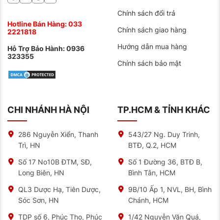
có nhiều rảnh nhỏ xen kẽ nhau dể điều khiển. Giúp tản
nhiệt tốt, giảm tiếng ồn.
Chính sách đổi trả
Hotline Bán Hàng:
033
Địa chỉ bán lốp xe Advenza uy tín
Chính sách giao hàng
2221818
Hiện nay trên thị trường có rất nhiều cửa hàng và nhà
Hướng dẫn mua hàng
Hỗ Trợ Bảo Hành:
0936
phân phối lốp xe đến từ thương hiệu Advenza. Nhưng
323355
nhiều cửa hàng ở những vị trí khá bất tiện cho người
Chính sách bảo mật
tiêu dùng bởi vậy nó chưa được chú ý đến. Hay vì
những lí do khác mà bạn chưa tìm được sản phẩm
ưng ý. Thế nhưng khi đến với NAT, bạn sẽ giải quyết
được mọi vấn đề đó. Ở NAT, bạn có thể tìm được đa
dạng các loại lốp xe.
CHI NHÁNH HÀ NỘI
TP.HCM & TỈNH KHÁC
Nếu bạn đang băn khoăn không biết mua lốp xe
Advenza ở đâu thì NAT chính là địa chỉ uy tín để bạn
tham khảo với nhiều ưu điểm nổi bật:
286 Nguyễn Xiển, Thanh
543/27 Ng. Duy Trinh,
Trì, HN
BTĐ, Q.2, HCM
Cung cấp lốp xe Advenza chính hãng, nguồn gốc,
bảng giá rõ ràng.
Số 17 No10B ĐTM, SĐ,
Số 1 Đường 36, BTĐ B,
Long Biên, HN
Bình Tân, HCM
Chất lượng dịch vụ cao.
Cơ sở vật chất, trang thiết bị hiện đại.
QL3 Dược Hạ, Tiên Dược,
9B/10 Ấp 1, NVL, BH, Bình
Sóc Sơn, HN
Chánh, HCM
Đội ngũ kỹ thuật viên giàu kinh nghiệm, được đào
tạo bài bản.
TDP số 6, Phúc Thọ, Phúc
1/42 Nguyễn Văn Quá,