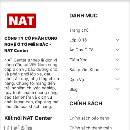
Lốp xe Advenza có những đặc điểm nổi bật như thế
nào mà khiến các tài xế tin tưởng và sử dụng như vậy.
DANH MỤC
Dưới đây có lẽ là câu trả lời cho bạn.
Tiết kiệm nhiên liệu
Trang chủ
Hoa lốp được thiết kế theo dạng hướng dọc, cùng với
CÔNG TY CỔ PHẦN CÔNG
các rãnh chính rộng và sâu giúp cân bằng khi lái;
Lốp Ô Tô
phanh tốt chóng trược dài, tiết kiệm nhiên liệu, thân
NGHỆ Ô TÔ MIỀN BẮC -
thiện với môi trường.
Ắc Quy Ô Tô
NAT Center
Độ an toàn tối đa
Giảm Xóc
NAT Center tự hào là đơn vị
hàng đầu tại Việt Nam cung
Hông lốp mềm dẻo với khung sường cường lực cao;
cấp dịch vụ bảo dưỡng ô tô
Sản phẩm Khác
có thể chịu tải và cường lực cao. Nhưng khi vận hành
và phân phối lốp xe, dầu
lại cực kỳ êm ái và mang đến cảm giác lái thoải mái.
nhớt, ắc quy, phụ tùng chính
Dịch Vụ
Đảm bảo độ cứng vững và độ an toàn cao khi chạy
hãng. Chúng tôi mang đến
trên đường cao tốc, đường trường. Được thiết kế là
trải nghiệm chuyên nghiệp,
Blog
sản phẩm lốp không săm với kết cấu thép đặc biệt
quy trình nhanh chóng cùng
chịu tải cao, chịu va đập trên nhiều loại đường.
các sản phẩm và dịch vụ
chất lượng cao, đáp ứng mọi
CHÍNH SÁCH
Bền bỉ, được các tài xế tin dùng
nhu cầu của khách hàng.
Với công thức cao su mặt lốp được nghiên cứu tính
Kết nối NAT Center
năng kháng cắt xé tốt ở dải nhiệt độ trải dài từ thấp
Chính sách bảo hành
đến cao phù hợp điều kiện khí hậu thời tiết và địa hình
Việt Nam. Bên cạnh đó, rãnh gai cũng được thiết kế
Chính sách thanh toán