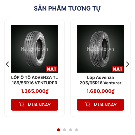
NAT Center
SẢN PHẨM TƯƠNG TỰ
LỐP Ô TÔ ADVENZA TL
Lốp Advenza
185/55R16 VENTURER
205/65R16 Venturer
AV568 83V
AV579 95H
1.365.000
₫
1.680.000
₫
MUA NGAY
MUA NGAY
Lốp ô tô Advenza có tốt không | NAT
Center