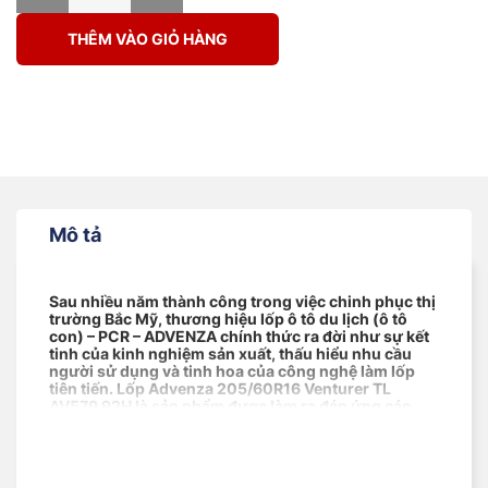
THÊM VÀO GIỎ HÀNG
Mô tả
Sau nhiều năm thành công trong việc chinh phục thị
trường Bắc Mỹ, thương hiệu lốp ô tô du lịch (ô tô
con) – PCR – ADVENZA chính thức ra đời như sự kết
tinh của kinh nghiệm sản xuất, thấu hiểu nhu cầu
người sử dụng và tinh hoa của công nghệ làm lốp
tiên tiến. Lốp Advenza 205/60R16 Venturer TL
AV579 92H là sản phẩm được làm ra đáp ứng các
tiêu chuẩn khắt khe của các thị trường có ngành
công nghiệp ô tô phát triển.
Cùng NAT xem sản phẩm này có gì mà thu hút tới