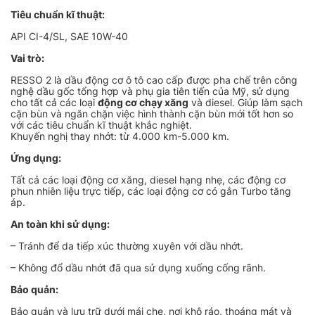
510.000₫.
là:
Tiêu chuẩn kĩ thuật:
437.000₫.
API CI-4/SL, SAE 10W-40
Vai trò:
RESSO 2 là dầu động cơ ô tô cao cấp được pha chế trên công
nghệ dầu gốc tổng hợp và phụ gia tiên tiến của Mỹ, sử dụng
cho tất cả các loại
động cơ chạy xăng
và diesel. Giúp làm sạch
cặn bùn và ngăn chặn việc hình thành cặn bùn mới tốt hơn so
với các tiêu chuẩn kĩ thuật khắc nghiệt.
Khuyến nghị thay nhớt: từ 4.000 km-5.000 km.
Ứng dụng:
Tất cả các loại động cơ xăng, diesel hạng nhẹ, các động cơ
phun nhiên liệu trực tiếp, các loại động cơ có gắn Turbo tăng
áp.
An toàn khi sử dụng:
– Tránh để da tiếp xúc thường xuyên với dầu nhớt.
– Không đổ dầu nhớt đã qua sử dụng xuống cống rãnh.
Bảo quản:
Bảo quản và lưu trữ dưới mái che, nơi khô ráo, thoáng mát và