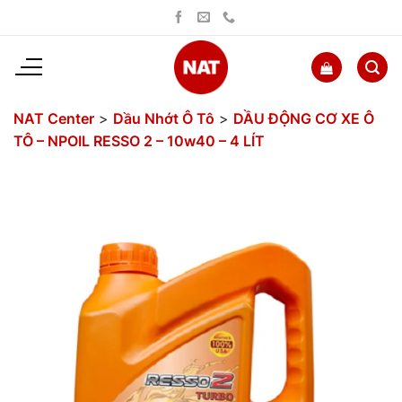
Bỏ
qua
nội
dung
NAT Center
>
Dầu Nhớt Ô Tô
>
DẦU ĐỘNG CƠ XE Ô
TÔ – NPOIL RESSO 2 – 10w40 – 4 LÍT