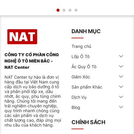
RESSO 2 Turbo 4T sau mỗi 5.000-7.000 km hoặc 6
tháng.
Bảo quản
Bảo quản dầu động cơ xe ô tô cao cấp NPOIL RESSO
2 Turbo 4T ở nơi khô ráo, thoáng mát, tránh ánh nắng
DANH MỤC
trực tiếp.
Lưu ý khi sử dụng
Trang chủ
Không đổ dầu động cơ khi động cơ đang nóng.
CÔNG TY CỔ PHẦN CÔNG
Lốp Ô Tô
Không đổ quá mức quy định.
NGHỆ Ô TÔ MIỀN BẮC -
Vệ sinh sạch sẽ tay trước khi tiếp xúc với dầu nhớt.
Ắc Quy Ô Tô
Dầu động cơ xe ô tô cao cấp NPOIL RESSO 2 Turbo
NAT Center
4T là sản phẩm chất lượng cao
Giảm Xóc
NAT Center tự hào là đơn vị
hàng đầu tại Việt Nam cung
cấp dịch vụ bảo dưỡng ô tô
Sản phẩm Khác
và phân phối lốp xe, dầu
nhớt, ắc quy, phụ tùng chính
Dịch Vụ
hãng. Chúng tôi mang đến
trải nghiệm chuyên nghiệp,
Blog
quy trình nhanh chóng cùng
các sản phẩm và dịch vụ
chất lượng cao, đáp ứng mọi
CHÍNH SÁCH
nhu cầu của khách hàng.