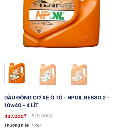
DẦU ĐỘNG CƠ XE Ô TÔ – NPOIL RESSO 2 –
10w40 – 4 LÍT
₫
510.000
437.000
₫
Giá
Giá
gốc
hiện
Thương hiệu:
NPoil
là:
tại