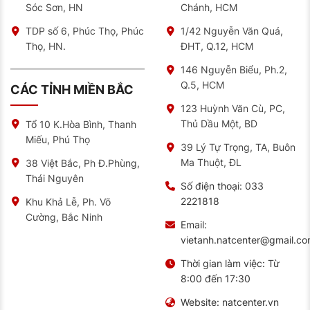
Sóc Sơn, HN
Chánh, HCM
TDP số 6, Phúc Thọ, Phúc
1/42 Nguyễn Văn Quá,
Thọ, HN.
ĐHT, Q.12, HCM
146 Nguyễn Biểu, Ph.2,
Q.5, HCM
CÁC TỈNH MIỀN BẮC
123 Huỳnh Văn Cù, PC,
Thủ Dầu Một, BD
Tổ 10 K.Hòa Bình, Thanh
Miếu, Phú Thọ
39 Lý Tự Trọng, TA, Buôn
Ma Thuột, ĐL
38 Việt Bắc, Ph Đ.Phùng,
Thái Nguyên
Số điện thoại:
033
2221818
Khu Khả Lễ, Ph. Võ
Cường, Bắc Ninh
Email:
vietanh.natcenter@gmail.c
Thời gian làm việc:
Từ
8:00 đến 17:30
Website:
natcenter.vn