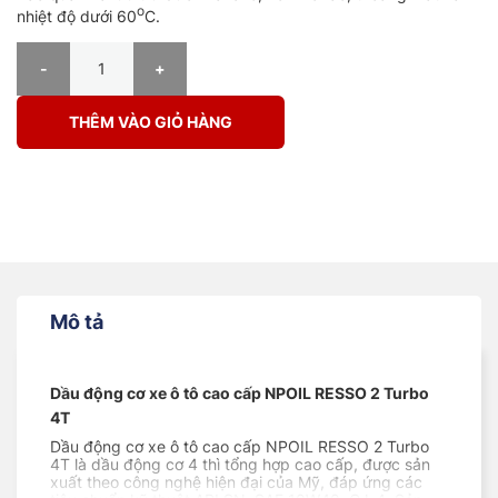
o
nhiệt độ dưới 60
C.
DẦU ĐỘNG CƠ XE Ô TÔ – NPOIL RESSO 2 – 10w40 – 4 LÍT số lượng
THÊM VÀO GIỎ HÀNG
Mô tả
Dầu động cơ xe ô tô cao cấp NPOIL RESSO 2 Turbo
4T
Dầu động cơ xe ô tô cao cấp NPOIL RESSO 2 Turbo
4T là dầu động cơ 4 thì tổng hợp cao cấp, được sản
xuất theo công nghệ hiện đại của Mỹ, đáp ứng các