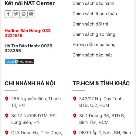
Kết nối NAT Center
Chính sách bảo hành
Chính sách thanh toán
Chính sách đổi trả
Hotline Bán Hàng:
033
Chính sách giao hàng
2221818
Hướng dẫn mua hàng
Hỗ Trợ Bảo Hành:
0936
323355
Chính sách bảo mật
CHI NHÁNH HÀ NỘI
TP.HCM & TỈNH KHÁC
286 Nguyễn Xiển, Thanh
543/27 Ng. Duy Trinh,
Trì, HN
BTĐ, Q.2, HCM
Số 17 No10B ĐTM, SĐ,
Số 1 Đường 36, BTĐ B,
Long Biên, HN
Bình Tân, HCM
QL3 Dược Hạ, Tiên Dược,
9B/10 Ấp 1, NVL, BH, Bình