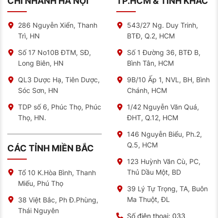
CHI NHÁNH HÀ NỘI
TP.HCM & TỈNH KHÁC
286 Nguyễn Xiển, Thanh
543/27 Ng. Duy Trinh,
Trì, HN
BTĐ, Q.2, HCM
Số 17 No10B ĐTM, SĐ,
Số 1 Đường 36, BTĐ B,
Long Biên, HN
Bình Tân, HCM
QL3 Dược Hạ, Tiên Dược,
9B/10 Ấp 1, NVL, BH, Bình
Sóc Sơn, HN
Chánh, HCM
TDP số 6, Phúc Thọ, Phúc
1/42 Nguyễn Văn Quá,
Thọ, HN.
ĐHT, Q.12, HCM
146 Nguyễn Biểu, Ph.2,
Q.5, HCM
CÁC TỈNH MIỀN BẮC
123 Huỳnh Văn Cù, PC,
Thủ Dầu Một, BD
Tổ 10 K.Hòa Bình, Thanh
Miếu, Phú Thọ
39 Lý Tự Trọng, TA, Buôn
Ma Thuột, ĐL
38 Việt Bắc, Ph Đ.Phùng,
Thái Nguyên
Số điện thoại:
033