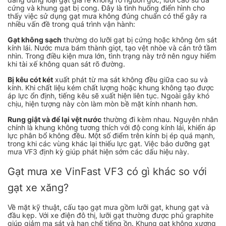
cứng và khung gạt bị cong. Đây là tình huống điển hình cho
thấy việc sử dụng gạt mưa không đúng chuẩn có thể gây ra
nhiều vấn đề trong quá trình vận hành:
Gạt không sạch
thường do lưỡi gạt bị cứng hoặc không ôm sát
kính lái. Nước mưa bám thành giọt, tạo vệt nhòe và cản trở tầm
nhìn. Trong điều kiện mưa lớn, tình trạng này trở nên nguy hiểm
khi tài xế không quan sát rõ đường.
Bị kêu cót két
xuất phát từ ma sát không đều giữa cao su và
kính. Khi chất liệu kém chất lượng hoặc khung không tạo được
áp lực ổn định, tiếng kêu sẽ xuất hiện liên tục. Ngoài gây khó
chịu, hiện tượng này còn làm mòn bề mặt kính nhanh hơn.
Rung giật và để lại vệt nước
thường đi kèm nhau. Nguyên nhân
chính là khung không tương thích với độ cong kính lái, khiến áp
lực phân bổ không đều. Một số điểm trên kính bị ép quá mạnh,
trong khi các vùng khác lại thiếu lực gạt. Việc bảo dưỡng gạt
mưa VF3 định kỳ giúp phát hiện sớm các dấu hiệu này.
Gạt mưa xe VinFast VF3 có gì khác so với
gạt xe xăng?
Về mặt kỹ thuật, cấu tạo gạt mưa gồm lưỡi gạt, khung gạt và
đầu kẹp. Với xe điện đô thị, lưỡi gạt thường được phủ graphite
giúp giảm ma sát và hạn chế tiếng ồn. Khung gạt không xương