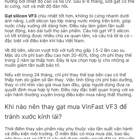
hưởng bởi nhiệt độ cao và tia UV. Sau 6-8 tháng, lưỡi gạt có thể
bị cứng, nứt và mất độ đàn hồi.
Gạt silicon VF3
chịu nhiệt tốt hơn, không bị cứng nhanh dưới
ánh nắng. Lưỡi silicon tạo lớp màng nước mỏng trên kính, giúp
nước chảy xuống dễ dàng hơn. Điều này làm giảm tần suất
hoạt động, kéo dài tuổi thọ sản phẩm. Câu hỏi gạt VF3 silicon
có tốt không được nhiều chủ xe quan tâm, và câu trả lời là có –
đặc biệt với điều kiện khí hậu Việt Nam.
Về độ bền, silicon vượt trội với tuổi thọ gấp 1.5-2 lần cao su.
Mặc dù chi phí ban đầu cao hơn 20-40%, tổng chi phí thay thế
trong 2 năm lại thấp hơn. Đây là lựa chọn hợp lý cho những ai
muốn giảm tần suất bảo trì.
Nếu xét trong 24 tháng, chi phí thay thế loại bền cao có thể
thấp hơn do giảm số lần thay. Việc tính tổng chi phí bảo dưỡng,
thay vì chỉ nhìn vào giá mua ban đầu, giúp người dùng đưa ra
quyết định mua hợp lý hơn. Điều này đặc biệt quan trọng với xe
vận hành thường xuyên trong điều kiện mưa nắng thất thường.
Khi nào nên thay gạt mưa VinFast VF3 để
tránh xước kính lái?
Thời điểm thay sản phẩm này phụ thuộc vào tần suất vận hành
và điều kiện môi trường. Ở miền Bắc có mùa mưa dài, bao lâu
nên thay gạt xe VF3 là câu hỏi được nhiều người đặt ra. Khuyến