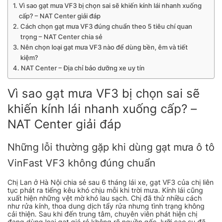
Vì sao gạt mưa VF3 bị chọn sai sẽ khiến kính lái nhanh xuống
cấp? – NAT Center giải đáp
Cách chọn gạt mưa VF3 đúng chuẩn theo 5 tiêu chí quan
trọng – NAT Center chia sẻ
Nên chọn loại gạt mưa VF3 nào để dùng bền, êm và tiết
kiệm?
NAT Center – Địa chỉ bảo dưỡng xe uy tín
Vì sao gạt mưa VF3 bị chọn sai sẽ
khiến kính lái nhanh xuống cấp? –
NAT Center giải đáp
Những lỗi thường gặp khi dùng gạt mưa ô tô
VinFast VF3 không đúng chuẩn
Chị Lan ở Hà Nội chia sẻ sau 6 tháng lái xe, gạt VF3 của chị liên
tục phát ra tiếng kêu khó chịu mỗi khi trời mưa. Kính lái cũng
xuất hiện những vệt mờ khó lau sạch. Chị đã thử nhiều cách
như rửa kính, thoa dung dịch tẩy rửa nhưng tình trạng không
cải thiện. Sau khi đến trung tâm, chuyên viên phát hiện chị
đang dùng loại gạt giá rẻ không rõ nguồn gốc, lưỡi cao su đã