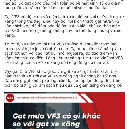
tạo áp lực gạt đồng đều trên toàn bộ bề mặt kính, từ đó giảm
rung giật và tránh mòn kính cục bộ khi sử dụng lâu dài.
Gạt VF3 có độ cong và diện tích khác biệt so với nhiều dòng xe
xăng thông thường. Điều này đòi hỏi kích thước gạt mưa VF3
cần chính xác để đảm bảo độ ôm sát. Nhiều chủ xe thắc mắc
gạt VF3 có cần loại riêng không hay có thể dùng chung với xe
xăng.
Thực tế, xe điện đô thị như VF3 thường di chuyển trong môi
trường với bụi mịn và ô nhiễm cao. Gạt mưa cần khả năng làm
sạch tốt hơn với các hạt bụi nhỏ. Ngoài ra, do đặc điểm vận
hành êm của xe điện, tiếng kêu từ cần gạt mưa xe VinFast VF3
sẽ rõ ràng hơn so với xe xăng có tiếng động cơ che lấp.
Vậy gạt ô tô VF3 khác gì so với gạt xe xăng? Điểm khác biệt
nằm ở thiết kế lưỡi gạt VF3 với công nghệ chống ồn tốt hơn.
Các dòng gạt không xương hiện đại tạo áp lực đồng đều trên
toàn bộ lưỡi, giúp làm sạch hiệu quả và giảm tiếng ồn đáng kể.