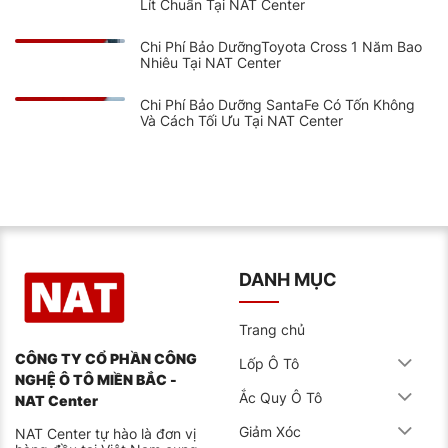
Lít Chuẩn Tại NAT Center
Chi Phí Bảo DưỡngToyota Cross 1 Năm Bao
Nhiêu Tại NAT Center
Chi Phí Bảo Dưỡng SantaFe Có Tốn Không
Và Cách Tối Ưu Tại NAT Center
DANH MỤC
Trang chủ
CÔNG TY CỔ PHẦN CÔNG
Lốp Ô Tô
NGHỆ Ô TÔ MIỀN BẮC -
Ắc Quy Ô Tô
NAT Center
Giảm Xóc
NAT Center tự hào là đơn vị