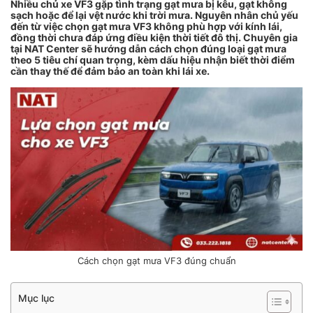
Nhiều chủ xe VF3 gặp tình trạng gạt mưa bị kêu, gạt không
sạch hoặc để lại vệt nước khi trời mưa. Nguyên nhân chủ yếu
đến từ việc chọn gạt mưa VF3 không phù hợp với kính lái,
đồng thời chưa đáp ứng điều kiện thời tiết đô thị. Chuyên gia
tại NAT Center sẽ hướng dẫn cách chọn đúng loại gạt mưa
theo 5 tiêu chí quan trọng, kèm dấu hiệu nhận biết thời điểm
cần thay thế để đảm bảo an toàn khi lái xe.
Cách chọn gạt mưa VF3 đúng chuẩn
Mục lục