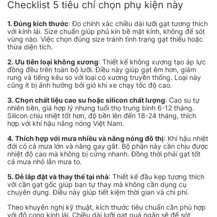
Checklist 5 tiêu chí chọn phụ kiện này
1. Đúng kích thước
: Đo chính xác chiều dài lưỡi gạt tương thích
với kính lái. Size chuẩn giúp phủ kín bề mặt kính, không để sót
vùng nào. Việc chọn đúng size tránh tình trạng gạt thiếu hoặc
thừa diện tích.
2. Ưu tiên loại không xương
: Thiết kế không xương tạo áp lực
đồng đều trên toàn bộ lưỡi. Điều này giúp gạt êm hơn, giảm
rung và tiếng kêu so với loại có xương truyền thống. Loại này
cũng ít bị ảnh hưởng bởi gió khi xe chạy tốc độ cao.
3. Chọn chất liệu cao su hoặc silicon chất lượng
: Cao su tự
nhiên bền, giá hợp lý nhưng tuổi thọ trung bình 6-12 tháng.
Silicon chịu nhiệt tốt hơn, độ bền lên đến 18-24 tháng, thích
hợp với khí hậu nắng nóng Việt Nam.
4. Thích hợp với mưa nhiều và nắng nóng đô thị
: Khí hậu nhiệt
đới có cả mưa lớn và nắng gay gắt. Bộ phận này cần chịu được
nhiệt độ cao mà không bị cứng nhanh. Đồng thời phải gạt tốt
cả mưa nhỏ lẫn mưa to.
5. Dễ lắp đặt và thay thế tại nhà
: Thiết kế đầu kẹp tương thích
với cần gạt gốc giúp bạn tự thay mà không cần dụng cụ
chuyên dụng. Điều này giúp tiết kiệm thời gian và chi phí.
Theo khuyến nghị kỹ thuật, kích thước tiêu chuẩn cần phù hợp
với độ cong kính lái. Chiều dài lưỡi gạt quá ngắn sẽ để sót