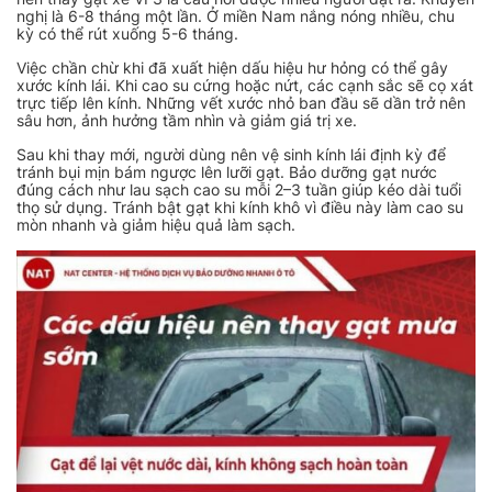
nghị là 6-8 tháng một lần. Ở miền Nam nắng nóng nhiều, chu
kỳ có thể rút xuống 5-6 tháng.
Việc chần chừ khi đã xuất hiện dấu hiệu hư hỏng có thể gây
xước kính lái. Khi cao su cứng hoặc nứt, các cạnh sắc sẽ cọ xát
trực tiếp lên kính. Những vết xước nhỏ ban đầu sẽ dần trở nên
sâu hơn, ảnh hưởng tầm nhìn và giảm giá trị xe.
Sau khi thay mới, người dùng nên vệ sinh kính lái định kỳ để
tránh bụi mịn bám ngược lên lưỡi gạt. Bảo dưỡng gạt nước
đúng cách như lau sạch cao su mỗi 2–3 tuần giúp kéo dài tuổi
thọ sử dụng. Tránh bật gạt khi kính khô vì điều này làm cao su
mòn nhanh và giảm hiệu quả làm sạch.