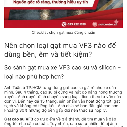
Checklist chọn gạt mưa đúng chuẩn
Nên chọn loại gạt mưa VF3 nào để
dùng bền, êm và tiết kiệm?
So sánh gạt mưa xe VF3 cao su và silicon –
loại nào phù hợp hơn?
Anh Tuấn ở TP.HCM từng dùng gạt cao su giá rẻ cho xe của
mình. Sau 4 tháng, cao su bị cứng và nứt do nắng nóng thường
xuyên. Anh quyết định chuyển sang loại silicon theo tư vấn của
đơn vị. Đến nay đã 15 tháng, sản phẩm vẫn hoạt động tốt, gạt
sạch và không có tiếng kêu. Anh chia sẻ ban đầu giá cao hơn
khoảng 30% nhưng độ bền gấp đôi nên thực sự hợp lý.
Gạt cao su VF3
có ưu điểm về giá thành, dễ tìm mua và đáp
ứng tốt nhu cầu cơ bản. Tuy nhiên, cao su tự nhiên dễ bị ảnh