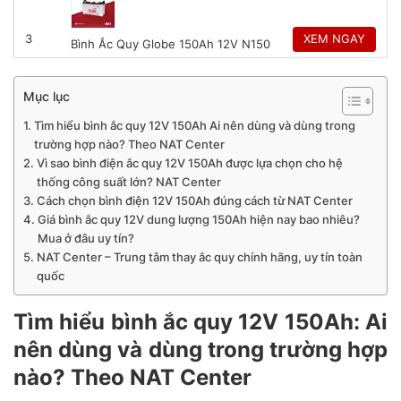
3
XEM NGAY
Bình Ắc Quy Globe 150Ah 12V N150
2.900.000
₫
31.000.000
₫
Mục lục
Tìm hiểu bình ắc quy 12V 150Ah Ai nên dùng và dùng trong
trường hợp nào? Theo NAT Center
Vì sao bình điện ắc quy 12V 150Ah được lựa chọn cho hệ
4
XEM NGAY
Bình Ắc Quy Khô Rocket 150Ah
thống công suất lớn? NAT Center
SMF N150
Cách chọn bình điện 12V 150Ah đúng cách từ NAT Center
2.780.000
₫
Giá bình ắc quy 12V dung lượng 150Ah hiện nay bao nhiêu?
Mua ở đâu uy tín?
NAT Center – Trung tâm thay ắc quy chính hãng, uy tín toàn
quốc
5
XEM NGAY
Bình ắc quy Đồng Nai 12V 150Ah
Tìm hiểu bình ắc quy 12V 150Ah: Ai
N150
2.240.000
₫
nên dùng và dùng trong trường hợp
nào? Theo NAT Center