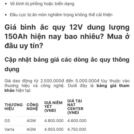
Vỏ bình bị phồng hoặc biến dạng
Đầu cực bị ăn mòn nghiêm trọng không thể cải thiện
Giá bình ắc quy 12V dung lượng
150Ah hiện nay bao nhiêu? Mua ở
đâu uy tín?
Cập nhật bảng giá các dòng ắc quy thông
dụng
Giá dao động từ 2.500.000đ đến 5.000.000đ tùy thuộc vào
thương hiệu và công nghệ. Dưới đây là
bảng giá tham
khảo
hiện tại:
GIÁ TẠI
GIÁ NIÊM
THƯƠNG
CÔNG
NAT
YẾT
HIỆU
NGHỆ
CENTER
(VNĐ)
(VNĐ)
GS
AGM
4.800.000
4.600.000
Varta
AGM
4.950.000
4.750.000