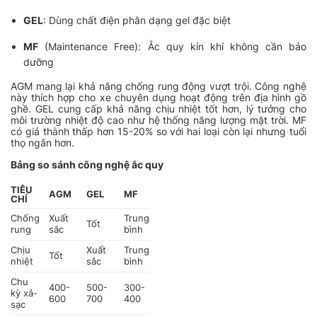
GEL
: Dùng chất điện phân dạng gel đặc biệt
MF
(Maintenance Free): Ắc quy kín khí không cần bảo
dưỡng
AGM mang lại khả năng chống rung động vượt trội. Công nghệ
này thích hợp cho xe chuyên dụng hoạt động trên địa hình gồ
ghề. GEL cung cấp khả năng chịu nhiệt tốt hơn, lý tưởng cho
môi trường nhiệt độ cao như hệ thống năng lượng mặt trời. MF
có giá thành thấp hơn 15-20% so với hai loại còn lại nhưng tuổi
thọ ngắn hơn.
Bảng so sánh công nghệ ắc quy
TIÊU
AGM
GEL
MF
CHÍ
Chống
Xuất
Trung
Tốt
rung
sắc
bình
Chịu
Xuất
Trung
Tốt
nhiệt
sắc
bình
Chu
400-
500-
300-
kỳ xả-
600
700
400
sạc