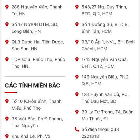
286 Nguyễn Xiển, Thanh
543/27 Ng. Duy Trinh,
Trì, HN
BTĐ, Q.2, HCM
Số 17 No10B ĐTM, SĐ,
Số 1 Đường 36, BTĐ B,
Long Biên, HN
Bình Tân, HCM
QL3 Dược Hạ, Tiên Dược,
9B/10 Ấp 1, NVL, BH, Bình
Sóc Sơn, HN
Chánh, HCM
TDP số 6, Phúc Thọ, Phúc
1/42 Nguyễn Văn Quá,
Thọ, HN.
ĐHT, Q.12, HCM
146 Nguyễn Biểu, Ph.2,
Q.5, HCM
CÁC TỈNH MIỀN BẮC
123 Huỳnh Văn Cù, PC,
Thủ Dầu Một, BD
Tổ 10 K.Hòa Bình, Thanh
Miếu, Phú Thọ
39 Lý Tự Trọng, TA, Buôn
Ma Thuột, ĐL
38 Việt Bắc, Ph Đ.Phùng,
Thái Nguyên
Số điện thoại:
033
2221818
Khu Khả Lễ, Ph. Võ