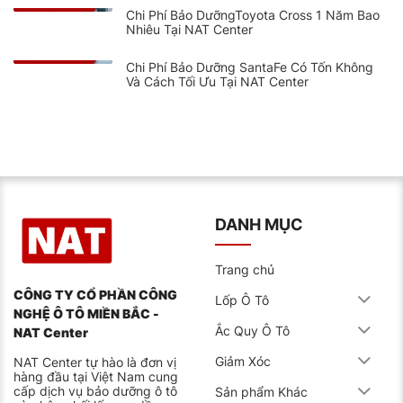
Chi Phí Bảo DưỡngToyota Cross 1 Năm Bao
Nhiêu Tại NAT Center
Chi Phí Bảo Dưỡng SantaFe Có Tốn Không
Và Cách Tối Ưu Tại NAT Center
DANH MỤC
Trang chủ
CÔNG TY CỔ PHẦN CÔNG
Lốp Ô Tô
NGHỆ Ô TÔ MIỀN BẮC -
Ắc Quy Ô Tô
NAT Center
Giảm Xóc
NAT Center tự hào là đơn vị
hàng đầu tại Việt Nam cung
cấp dịch vụ bảo dưỡng ô tô
Sản phẩm Khác