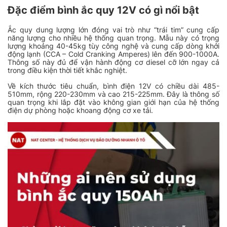
Đặc điểm bình ắc quy 12V có gì nổi bật
6
XEM NGAY
Bình Ắc Quy Enimac 150Ah 12V
N150
Ắc quy dung lượng lớn đóng vai trò như “trái tim” cung cấp
2.410.000
₫
năng lượng cho nhiều hệ thống quan trọng. Mẫu này có trọng
lượng khoảng 40-45kg tùy công nghệ và cung cấp dòng khởi
động lạnh (CCA – Cold Cranking Amperes) lên đến 900-1000A.
Thông số này đủ để vận hành động cơ diesel cỡ lớn ngay cả
trong điều kiện thời tiết khắc nghiệt.
Về kích thước tiêu chuẩn, bình điện 12V có chiều dài 485-
510mm, rộng 220-230mm và cao 215-225mm. Đây là thông số
quan trọng khi lắp đặt vào không gian giới hạn của hệ thống
điện dự phòng hoặc khoang động cơ xe tải.