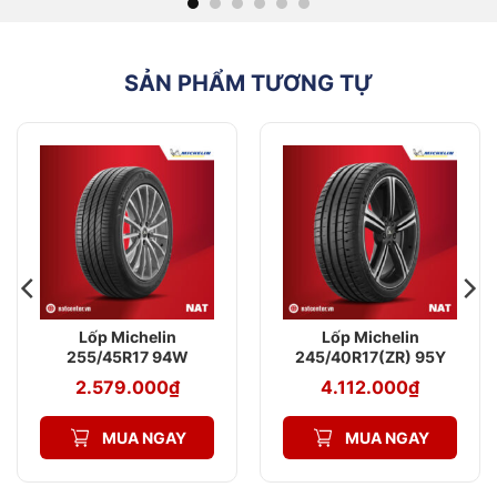
Loại xe
Dành cho xe tải
phù
hạng nhẹ, xe van
hợp
và xe buýt nhỏ
SẢN PHẨM TƯƠNG TỰ
Lốp Michelin 165/80R13C 90/88R Agillis 3
RC Tương Thích Với Dòng Xe Nào? Theo
NAT Center
Lốp Michelin 165/80R13C được đánh giá là loại có
hiệu suất vận hành cao, thiết kế phù hợp cho các
dòng xe tải hạng nhẹ, xe van và xe buýt nhỏ. Lốp có
khả năng chịu tải cao, tiết kiệm nhiên liệu và vận hành
êm ái, thoải mái trên mọi loại địa hình giúp bạn tận
hưởng hành trình trọn vẹn. Ngoài ra, lốp còn khả năng
bám đường tốt, giúp người lái kiểm soát xe tốt hơn
trên mọi loại điều kiện thời tiết, đặc biệt là đường ướt
và trơn trượt. Dưới đây là một số dòng xe sử dụng
Lốp Michelin
Lốp Michelin
tương thích với dòng lốp có kích thước 165/80R13C:
255/45R17 94W
245/40R17(ZR) 95Y
Primacy 4 ST
Pilot Sport 5
Xe tải nhẹ
2.579.000
₫
4.112.000
₫
Chevrolet: Spark, Aveo, Matiz
MUA NGAY
MUA NGAY
Daihatsu: Hijet, Gran Max
Ford: Ranger, Transit