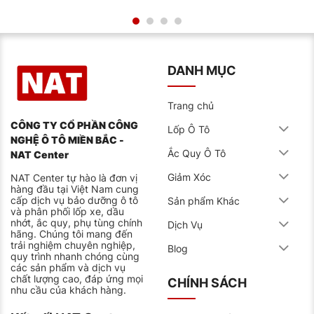
Honda: Brio Satya, Mobilio
Toyota: Wigo, Avanza
Suzuki: Carry, APV
DANH MỤC
Xe bán tải
Trang chủ
Chevrolet: Colorado
CÔNG TY CỔ PHẦN CÔNG
Lốp Ô Tô
Ford: Ranger
NGHỆ Ô TÔ MIỀN BẮC -
Ắc Quy Ô Tô
NAT Center
Mitsubishi: Triton
Giảm Xóc
NAT Center tự hào là đơn vị
Toyota: Hilux
hàng đầu tại Việt Nam cung
Toyota: Dyna
cấp dịch vụ bảo dưỡng ô tô
Sản phẩm Khác
và phân phối lốp xe, dầu
nhớt, ắc quy, phụ tùng chính
Dịch Vụ
Mặc dù, lốp 165/80R13C được dùng tương thích với
hãng. Chúng tôi mang đến
nhiều loại xe, tuy nhiên để đảm bảo hiệu suất tối ưu và
trải nghiệm chuyên nghiệp,
an toàn khi vận hành, các chủ xế nên kiểm tra thông
Blog
quy trình nhanh chóng cùng
số kỹ thuật của xe bao gồm: xếp hạng tốc độ, tải
các sản phẩm và dịch vụ
trọng, độ mòn lốp,… theo đúng khuyến cáo nhà sản
chất lượng cao, đáp ứng mọi
CHÍNH SÁCH
xuất để chọn ra đúng dòng lốp phù hợp cho xe.
nhu cầu của khách hàng.
Tham khảo thêm:
Giá Lốp Michelin 225/45R19 Pilot