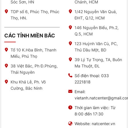
Sóc Sơn, HN
Chánh, HCM
giúp tiết kiệm chi phí thay thế lốp xe.
TDP số 6, Phúc Thọ, Phúc
1/42 Nguyễn Văn Quá,
Tiết kiệm nhiên liệu
Thọ, HN.
ĐHT, Q.12, HCM
Nhờ trọng lượng nhẹ hơn so với lốp có săm, giúp
146 Nguyễn Biểu, Ph.2,
giảm sức cản lăn, tiết kiệm nhiên liệu hiệu quả.
Q.5, HCM
CÁC TỈNH MIỀN BẮC
Góp phần giảm thiểu chi phí vận hành và bảo vệ
123 Huỳnh Văn Cù, PC,
môi trường.
Thủ Dầu Một, BD
Tổ 10 K.Hòa Bình, Thanh
Miếu, Phú Thọ
An toàn khi vận hành
39 Lý Tự Trọng, TA, Buôn
Ma Thuột, ĐL
38 Việt Bắc, Ph Đ.Phùng,
Cấu tạo không săm giúp giảm nguy cơ xẹp lốp do
Thái Nguyên
thủng đinh hoặc các vật sắc nhọn.
Số điện thoại:
033
2221818
Khu Khả Lễ, Ph. Võ
Độ bám đường tốt, ổn định khi di chuyển trên nhiều
Cường, Bắc Ninh
địa hình và điều kiện thời tiết.
Email:
vietanh.natcenter@gmail.c
Thăng bằng và xử lý linh hoạt, mang lại cảm giác
lái an toàn và tự tin.
Thời gian làm việc:
Từ
8:00 đến 17:30
NAT Center – Địa chỉ thay lốp xe uy tín
Website:
natcenter.vn
Bạn đã sẵn sàng nâng cấp trải nghiệm lái xe với
lốp