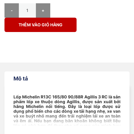
Lốp Michelin R13C 165/80 90/88R Agillis 3 RC số lượng
THÊM VÀO GIỎ HÀNG
Mô tả
Lốp Michelin R13C 165/80 90/88R Agillis 3 RC là sản
phẩm lốp xe thuộc dòng Agillis, được sản xuất bởi
hãng Michelin nổi tiếng. Đây là loại lốp được sử
dụng phổ biến cho các dòng xe tải hạng nhẹ, xe van
và xe buýt nhỏ mang đến trải nghiệm lái xe an toàn
và êm ái. Nếu bạn đang băn khoăn không biết liệu
lốp có phù hợp để thay cho xế cưng của mình hay
không, hãy cùng Nat Center tìm hiểu thông tin bên