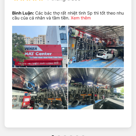
Kích
thước
165/80R13C
lốp
Bình Luận:
Các bác thợ rất nhiệt tình Sp thì tốt theo nhu
cầu của cá nhân và tầm tiền.
Xem thêm
Dòng
Agillis 3 RC
gai
Độ
rộng
165 mm
lốp
Tỷ lệ
chiều
80%
cao
Thiết
Radial – Lốp bố
kế lốp
tỏa tròn
Kích
thước
13 inch
mâm xe
Loại lốp
Lốp không săm
Chỉ số
tải
88
trọng
Chỉ số
R
tốc độ