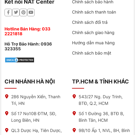
Kết nối NAT Center
Sport 4S Chính Hãng Tại NAT Center
Chính sách bảo hành
Đặc Tính Lốp Michelin Agillis 3 RC
Chính sách thanh toán
165/80R13C
Chính sách đổi trả
Với dòng lốp Michelin 155/65/R13 sẽ có một số ưu
Hotline Bán Hàng:
033
điểm nổi bật đặc trưng bao gồm:
Chính sách giao hàng
2221818
Khả năng chịu tải cao
Hướng dẫn mua hàng
Hỗ Trợ Bảo Hành:
0936
323355
Chính sách bảo mật
Được thiết kế với cấu trúc bền bỉ, chịu được tải
trọng cao, phù hợp cho các xe thường xuyên vận
chuyển hàng hóa nặng.
Tải trọng tối đa mỗi lốp lên đến 600 kg (đơn) hoặc
CHI NHÁNH HÀ NỘI
TP.HCM & TỈNH KHÁC
1200 kg/trục (lắp đôi), đáp ứng nhu cầu vận
chuyển đa dạng.
286 Nguyễn Xiển, Thanh
543/27 Ng. Duy Trinh,
Độ bền bỉ vượt trội
Trì, HN
BTĐ, Q.2, HCM
Được sản xuất từ ​​vật liệu cao cấp, kết hợp với quy
Số 17 No10B ĐTM, SĐ,
Số 1 Đường 36, BTĐ B,
trình kiểm tra nghiêm ngặt, đảm bảo tuổi thọ lâu dài
Long Biên, HN
Bình Tân, HCM
và khả năng chống mòn tốt.
QL3 Dược Hạ, Tiên Dược,
9B/10 Ấp 1, NVL, BH, Bình
Ít bị hư hỏng do va đập hay các tác nhân ngoại lực,