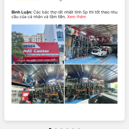
xe Michelin 215/45R18 Primacy 4
Bình Luận:
Các bác thợ rất nhiệt tình Sp thì tốt theo nhu
NAT Center – Địa chỉ thay lốp xe uy tín
cầu của cá nhân và tầm tiền.
Xem thêm
Lốp Michelin 215/45R18 Primacy 4 ST so
với các dòng lốp cùng phân khúc – NAT
Center
Những mẫu xe tương thích với lốp 215/45R18
Kích thước 215/45R18 tương thích hoàn hảo với nhiều
dòng sedan thể thao và hatchback hiệu suất cao:
Honda:
Civic RS, Civic Hatchback thể thao
Mazda:
Mazda 3 Sport, Mazda 3 phiên bản cao
cấp
Hyundai:
Elantra Sport, Veloster (một số phiên bản)
Kia:
K3 GT, Cerato phiên bản Sport
Ford:
Focus Sport, Focus Titanium (vành nâng cấp)
Với chỉ số tải trọng 93 (tương đương khả năng chịu tải
650 kg/lốp) và chỉ số tốc độ W (lên đến 270 km/h),