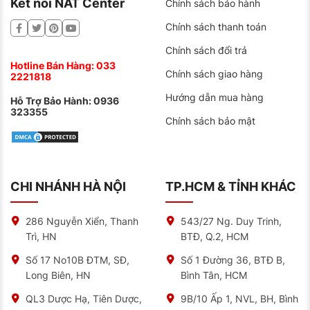
Kết nối NAT Center
Chính sách bảo hành
Chính sách thanh toán
Chính sách đổi trả
Hotline Bán Hàng:
033
Chính sách giao hàng
2221818
Hướng dẫn mua hàng
Hỗ Trợ Bảo Hành:
0936
323355
Chính sách bảo mật
CHI NHÁNH HÀ NỘI
TP.HCM & TỈNH KHÁC
286 Nguyễn Xiển, Thanh
543/27 Ng. Duy Trinh,
Trì, HN
BTĐ, Q.2, HCM
Infographic hướng dẫn cách đọc thông số lốp ô tô từ
Số 17 No10B ĐTM, SĐ,
Số 1 Đường 36, BTĐ B,
trung tâm bảo dưỡng ô tô NAT Center
Long Biên, HN
Bình Tân, HCM
QL3 Dược Hạ, Tiên Dược,
9B/10 Ấp 1, NVL, BH, Bình
So sánh lốp Michelin Primacy 4 ST với Bridgestone &