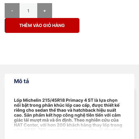
Lốp Michelin 215/45R18 Primacy 4 ST số lượng
THÊM VÀO GIỎ HÀNG
Mô tả
Lốp Michelin
215/45R18 Primacy 4 ST là lựa chọn
nổi bật trong phân khúc lốp cao cấp, được thiết kế
riêng cho sedan thể thao và hatchback hiệu suất
cao. Sản phẩm kết hợp công nghệ tiên tiến với cảm
giác lái mượt mà và ổn định. Theo nghiên cứu của
NAT Center, với hơn 200 khách hàng thay lốp trong
năm 2023, 78% người dùng không nắm rõ đặc tính
kỹ thuật của sản phẩm – một yếu tố ảnh hưởng trực