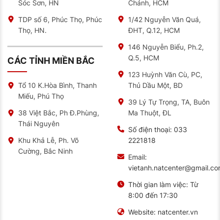
Sóc Sơn, HN
Chánh, HCM
Continental
TDP số 6, Phúc Thọ, Phúc
1/42 Nguyễn Văn Quá,
MICHELIN
TIÊU
BRIDGESTONE
CONTINENTAL
Thọ, HN.
ĐHT, Q.12, HCM
PRIMACY
CHÍ
T005A
UC6
4 ST
146 Nguyễn Biểu, Ph.2,
Xuất sắc
Q.5, HCM
Độ
(60 –
Tốt (50 –
Tốt (45 –
CÁC TỈNH MIỀN BẮC
bền
70.000
60.000 km)
55.000 km)
123 Huỳnh Văn Cù, PC,
km)
Thủ Dầu Một, BD
Tổ 10 K.Hòa Bình, Thanh
Phanh
Miếu, Phú Thọ
đường
Xuất sắc
Tốt
Rất tốt
39 Lý Tự Trọng, TA, Buôn
ướt
Ma Thuột, ĐL
38 Việt Bắc, Ph Đ.Phùng,
Tiếng
Trung bình –
Rất thấp
Thấp
Thái Nguyên
ồn
thấp
Số điện thoại:
033
2221818
Khu Khả Lễ, Ph. Võ
Cảm
giác
Cân bằng
Thể thao
Thoải mái
Cường, Bắc Ninh
lái
Email:
vietanh.natcenter@gmail.c
Giá
Trung bình –
Trung bình –
Cao
thành
cao
cao
Thời gian làm việc:
Từ
8:00 đến 17:30
Ngoài Bridgestone và Continental, người dùng còn
cân nhắc giữa Michelin và các thương hiệu như Pirelli
Website:
natcenter.vn
hay Goodyear. Trong đó, Pirelli Cinturato P7 thiên về