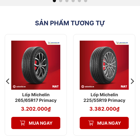
mẫu lốp 4 ST kích thước 215/45R18 đáp ứng tốt hơn
nhu cầu vận hành hàng ngày của các mẫu xe hiệu
suất phổ thông. Sự kết hợp lý tưởng giữa hiệu suất
mạnh mẽ, độ bền cao và sự tiện nghi – phù hợp cho
người lái yêu cầu cao về cả cảm giác lái và an toàn.
SẢN PHẨM TƯƠNG TỰ
Lưu ý khi chọn mua lốp là nên tham khảo ý kiến của
nhà xe hoặc đại lý, nên lựa chọn lốp kích thước
215/45R18 hoặc lốp Michelin 205/65R16 chính hãng
tại NAT Center để đảm bảo về chất lượng và được
hưởng chế độ bảo hành rõ ràng. Bên cạnh đó, khách
hàng cần so sánh đặc tính kỹ thuật của vỏ mới với
thông số khuyến nghị của nhà phát hành để chọn
đúng lốp cho xe.
Tham khảo thêm:
Lốp Michelin 175/65R15
XM2+
Chính Hãng Tại NAT Center
Lốp Michelin
Lốp Michelin
265/65R17 Primacy
225/55R19 Primacy
SUV+
SUV+
3.202.000
₫
3.382.000
₫
MUA NGAY
MUA NGAY