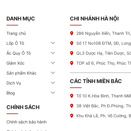
DANH MỤC
CHI NHÁNH HÀ NỘI
Trang chủ
286 Nguyễn Xiển, Thanh Trì
Lốp Ô Tô
Số 17 No10B ĐTM, SĐ, Long
Ắc Quy Ô Tô
QL3 Dược Hạ, Tiên Dược, S
Giảm Xóc
TDP số 6, Phúc Thọ, Phúc T
Sản phẩm Khác
CÁC TỈNH MIỀN BẮC
Dịch Vụ
Blog
Tổ 10 K.Hòa Bình, Thanh Mi
38 Việt Bắc, Ph Đ.Phùng, T
CHÍNH SÁCH
Khu Khả Lễ, Ph. Võ Cường, 
Chính sách bảo hành