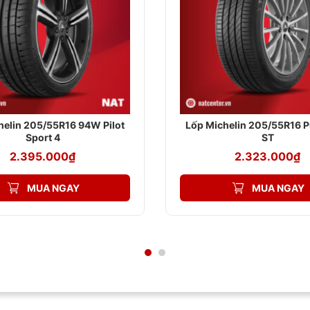
ư:
helin 205/55R16 94W Pilot
Lốp Michelin 205/55R16 P
Sport 4
ST
t nhất:
2.395.000
₫
2.323.000
₫
MUA NGAY
MUA NGAY