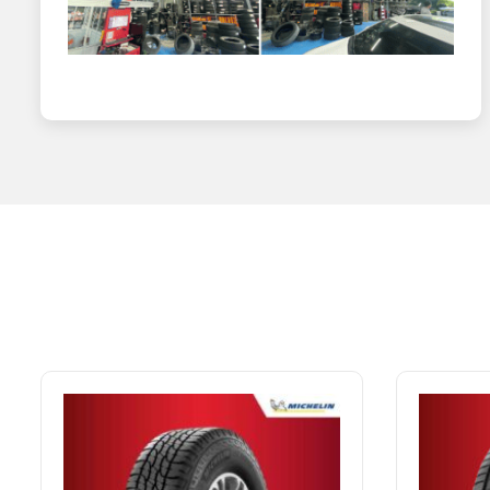
Khả năng bám đường tuyệt vời: Được thiết kế để cung 
giúp người lái tự tin hơn trong mọi điều kiện thời tiết, mọ
Hiệu suất cao: Được tối ưu hóa để mang lại hiệu suất lá
vị cho các dòng SUV và crossover.
Cấu trúc bền bỉ: Sử dụng các vật liệu chất lượng cao v
giúp tiết kiệm chi phí thay lốp và bảo dưỡng trong thời 
Khả năng phân tán nhiệt tốt: Thiết kế của lốp giúp phân
định ngay cả khi lái xe ở tốc độ cao hoặc trong điều kiệ
NAT CENTER – ĐẠI LÝ ỦY QUYỀN
NAT CENTER cam kết cung cấp 100% lốp Michelin chính hã
lượng và nguồn gốc xuất xứ.
Giá cả cạnh tranh: NAT CENTER luôn mang đến cho khách h
Dịch vụ chuyên nghiệp: Đội ngũ nhân viên tư vấn nhiệt tình
Cơ sở vật chất hiện đại: NAT CENTER sở hữu hệ thống cửa
và dịch vụ chuyên nghiệp nhất.