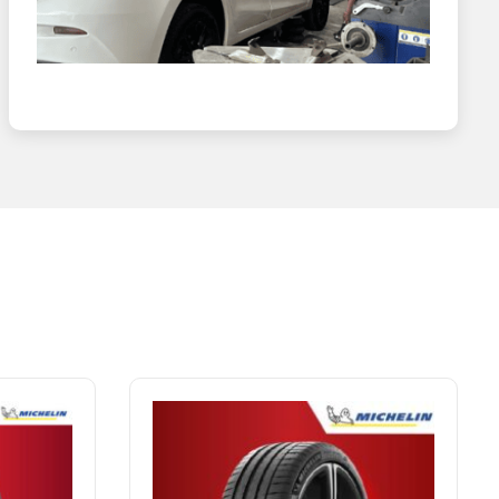
ả năng kiểm soát tốt và độ ổn định cao, tránh trơn trượt
. Điều này làm tăng thêm trải nghiệm lái xe thể thao và thú
ình trạng mòn không đều và kéo dài tuổi thọ lốp. Điều này
ày giúp tăng cường tuổi thọ của lốp và duy trì hiệu suất ổn
 NAM
đều có tem mác, hóa đơn đầy đủ, giúp bạn an tâm về chất
uyến mãi hấp dẫn.
ợp nhất với nhu cầu và điều kiện tài chính.
 lành nghề, đảm bảo mang đến cho bạn trải nghiệm mua sắm