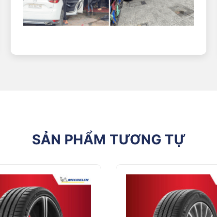
cấp độ bám vượt trội trên cả đường khô và ướt, lốp này mang lại kh
i địa hình.
i vượt trội, với khả năng xử lý nhanh nhạy và cảm giác lái chính xác
à công nghệ tiên tiến, lốp Michelin này có độ bền cao, giảm thiểu t
gian dài.
 tán nhiệt hiệu quả, giữ cho lốp luôn ở nhiệt độ ổn định. Khả năng n
n thời tiết nóng bức.
 CHÍNH THỨC CỦA MICHELIN TẠI VIỆT
SẢN PHẨM TƯƠNG TỰ
ng, được nhập khẩu trực tiếp từ nhà máy Michelin. Mỗi sản phẩm 
àng mức giá tốt nhất thị trường, đi kèm với nhiều chương trình kh
, giàu kinh nghiệm, sẵn sàng hỗ trợ bạn lựa chọn được loại lốp phù h
 hàng rộng rãi, trang thiết bị hiện đại cùng đội ngũ kỹ thuật viên