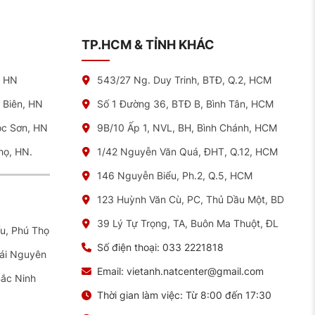
TP.HCM & TỈNH KHÁC
, HN
543/27 Ng. Duy Trinh, BTĐ, Q.2, HCM
 Biên, HN
Số 1 Đường 36, BTĐ B, Bình Tân, HCM
óc Sơn, HN
9B/10 Ấp 1, NVL, BH, Bình Chánh, HCM
họ, HN.
1/42 Nguyễn Văn Quá, ĐHT, Q.12, HCM
146 Nguyễn Biểu, Ph.2, Q.5, HCM
123 Huỳnh Văn Cù, PC, Thủ Dầu Một, BD
39 Lý Tự Trọng, TA, Buôn Ma Thuột, ĐL
ếu, Phú Thọ
Số điện thoại:
033 2221818
hái Nguyên
Email:
vietanh.natcenter@gmail.com
Bắc Ninh
Thời gian làm việc:
Từ 8:00 đến 17:30