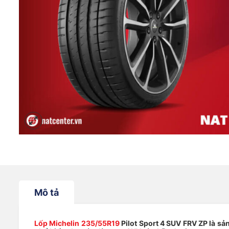
Mô tả
Lốp Michelin 235/55R19
Pilot Sport 4 SUV FRV ZP là sả