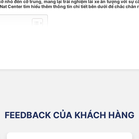
ỡ nhỏ đến cỡ trung, mang lại trải nghiệm lái xe ấn tượng với sự c
at Center tìm hiểu thêm thông tin chi tiết bên dưới để chắc chắn 
HELIN TẠI VIỆT NAM
101V
Pilot Sport 4 SUV FRV ZP
RV ZP
FEEDBACK CỦA KHÁCH HÀNG
ròn