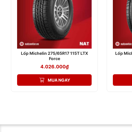
Ngoài ra, NAT CENTER còn cung cấp các dịch vụ khác nh
Lắp đặt lốp xe chuyên nghiệp
Cân bằng bánh xe
Vá lốp xe
Bơm khí ni-tơ
Bảo dưỡng xe định kỳ
Lốp Michelin 275/65R17 115T LTX
Lốp Mic
Force
Liên hệ ngay với NAT CENTER để được tư vấn và hỗ trợ tố
4.026.000
₫
Hotline: 0909 35 6688
Thời gian làm việc: 8:00 – 17:30
MUA NGAY