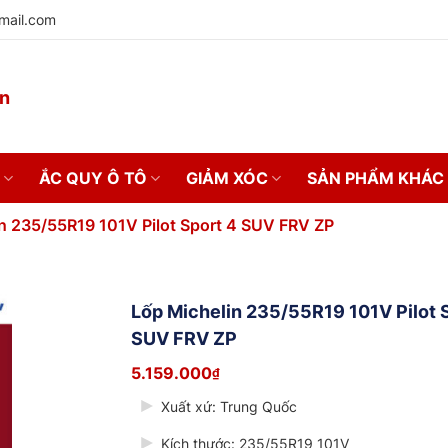
mail.com
on
ẮC QUY Ô TÔ
GIẢM XÓC
SẢN PHẨM KHÁC
n 235/55R19 101V Pilot Sport 4 SUV FRV ZP
Lốp Michelin 235/55R19 101V Pilot 
SUV FRV ZP
5.159.000
₫
Xuất xứ:
Trung Quốc
Kích thước: 235/55R19 101V