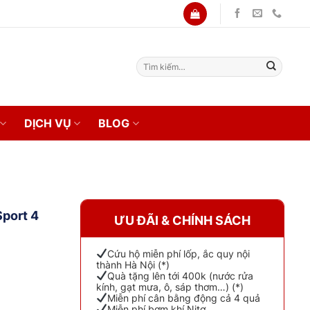
Tìm
kiếm:
DỊCH VỤ
BLOG
Sport 4
ƯU ĐÃI & CHÍNH SÁCH
Cứu hộ miễn phí lốp, ắc quy nội
thành Hà Nội (*)
Quà tặng lên tới 400k (nước rửa
kính, gạt mưa, ô, sáp thơm…) (*)
Miễn phí cân bằng động cả 4 quả
Miễn phí bơm khí Nitơ