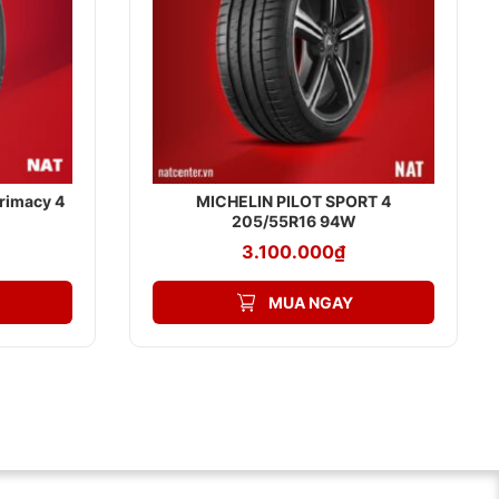
rimacy 4
MICHELIN PILOT SPORT 4
205/55R16 94W
3.100.000
₫
MUA NGAY