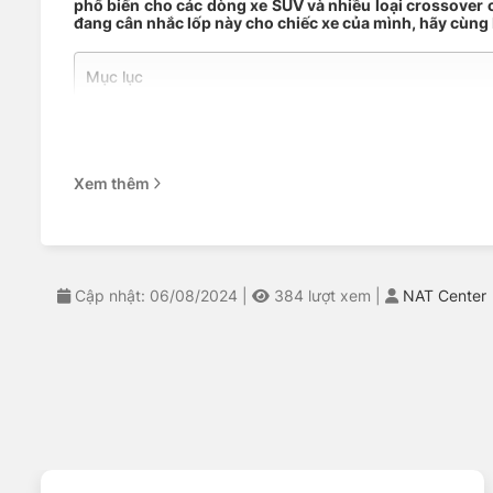
phổ biến cho các dòng xe SUV và nhiều loại crossover c
đang cân nhắc lốp này cho chiếc xe của mình, hãy cùng N
Mục lục
THÔNG SỐ KỸ THUẬT
CÁC DÒNG XE TƯƠNG THÍCH
ĐẶC TÍNH CỦA LỐP
NAT CENTER – ĐẠI LÝ ỦY QUYỀN CHÍNH THỨC CỦA MIC
Xem thêm
THÔNG SỐ KỸ THUẬT
Tên sản phẩm
Michelin 235/55R19 
Cập nhật: 06/08/2024
|
384
lượt xem
|
NAT Center
Thương hiệu lốp
Michelin
Kích thước lốp
235/55R19
Dòng gai
Pilot Sport 4 SUV F
Độ rộng lốp
235 mm
Tỷ lệ chiều cao
55%
Thiết kế lốp
Radial – Lốp bố tỏa t