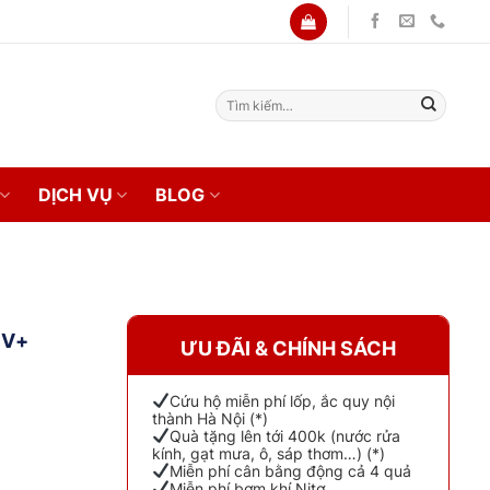
Tìm
kiếm:
DỊCH VỤ
BLOG
UV+
ƯU ĐÃI & CHÍNH SÁCH
Cứu hộ miễn phí lốp, ắc quy nội
thành Hà Nội (*)
Quà tặng lên tới 400k (nước rửa
kính, gạt mưa, ô, sáp thơm…) (*)
Miễn phí cân bằng động cả 4 quả
Miễn phí bơm khí Nitơ