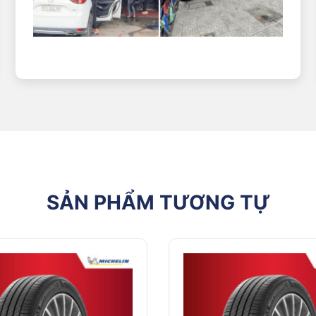
t số loại xe tương thích với dòng lốp này:
anger, Honda CR-V,Hyundai Santa Fe, Kia Sorento, Mitsubishi, Pajero S
ukon, Toyota Land Cruiser, Toyota Sequoia
Navara, Toyota Hilux
e khác nhau, tuy nhiên để đảm bảo vệ hiệu suất và sự an toàn, chủ
n cáo của nhà sản xuất để chọn ra dòng lốp phù hợp cho xe của mìn
hi tiết
SẢN PHẨM TƯƠNG TỰ
kế sang trọng và các thiết bị tân tiến như EverGrip, Silent Rip,…
u cầu của những ai chú trọng về mức độ an toàn, vững vàng khi quy
 đâu là loại lốp phù hợp với xe của mình bởi bên cạnh chất lượng,
ợc sản phẩm mà mình đang mong muốn thêm vào giỏ hàng:
245 mm
70%
Radial – Lớp bố tỏa tròn