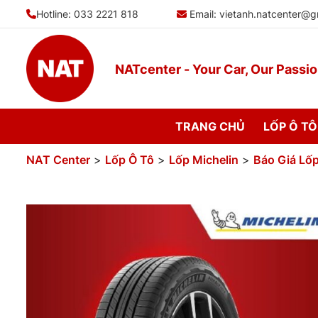
Bỏ
Hotline: 033 2221 818
Email:
vietanh.natcenter@g
qua
nội
dung
NATcenter - Your Car, Our Passi
TRANG CHỦ
LỐP Ô TÔ
NAT Center
>
Lốp Ô Tô
>
Lốp Michelin
>
Báo Giá Lố