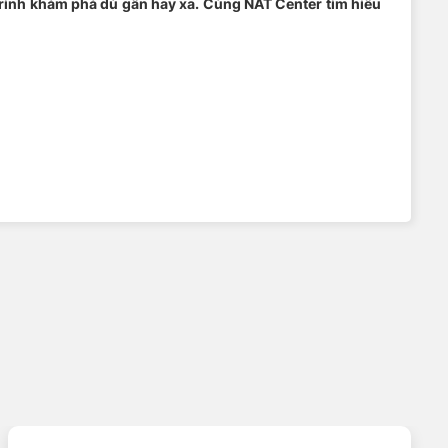
trình khám phá dù gần hay xa. Cùng NAT Center tìm hiểu
NAT Center
 ngừng được nghiên cứu và cung cấp các ưu điểm vượt
khoảng cách phanh nhờ vào hợp chất cao su cũng như thiết
mái hơn trong suốt chặng đường khám phá. Cushionguard và