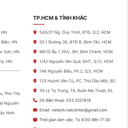
TP.HCM & TỈNH KHÁC
, HN
543/27 Ng. Duy Trinh, BTĐ, Q.2, HCM
 Biên, HN
Số 1 Đường 36, BTĐ B, Bình Tân, HCM
óc Sơn, HN
9B/10 Ấp 1, NVL, BH, Bình Chánh, HCM
a bạn. Liên hệ ngay 033 2221 818 để hỗ trợ nhanh chóng
họ, HN.
1/42 Nguyễn Văn Quá, ĐHT, Q.12, HCM
146 Nguyễn Biểu, Ph.2, Q.5, HCM
123 Huỳnh Văn Cù, PC, Thủ Dầu Một, BD
39 Lý Tự Trọng, TA, Buôn Ma Thuột, ĐL
ếu, Phú Thọ
Số điện thoại:
033 2221818
hái Nguyên
Email:
vietanh.natcenter@gmail.com
Bắc Ninh
Thời gian làm việc:
Từ 8:00 đến 17:30