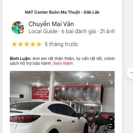
n.
NAT Center Buôn Ma Thuột - Dắk Lắk
 cạnh chuyên biệt và rãnh gai StabilityGrip tân tiến tăng
ổn định được trên nhiều kiểu đường, bất kể đường phố hay
hông bị quá chênh lệch. Điều này góp phần làm tăng tuổi
Bình Luận:
Anh em rất thân thiện, tư vấn rất tốt, chính
sách hỗ trợ bảo hành.
Xem thêm
h với nhiều thương hiệu khác trên thị trường. Mặc dù giá
ều này cũng cho thấy sự vượt trội trong việc cải tiến đột
ộng thị trường. Quý khách vui lòng liên hệ trực tiếp để
ào
ng xe thể thao đa dụng. Với khả năng chịu tải cao, có thể
 Tuy nhiên, vẫn cần lựa chọn kích thước phù hợp với xe để