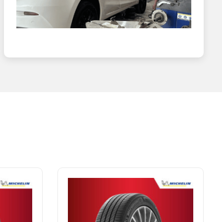
port, Mazda CX-5, Toyota Fortuner, Toyota RAV4
 xế cũng nên chú ý đến một số thông số kỹ thuật khác như:
h.
 được trang bị không chỉ sẽ mang đến cho khách hàng những
ết định thanh toán một chiếc lốp xe ưng ý cho “xế cưng”
 thương hiệu các chủ xe cũng phải chú ý đến một số chỉ số