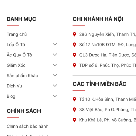
 phổ thông đến xe cao cấp
DANH MỤC
CHI NHÁNH HÀ NỘI
a kỹ thuật tận tâm
minh bạch, rõ ràng
Trang chủ
286 Nguyễn Xiển, Thanh Trì
 sâu, am hiểu
Lốp Ô Tô
Số 17 No10B ĐTM, SĐ, Long
t sự chân thành lên hàng đầu
Ắc Quy Ô Tô
QL3 Dược Hạ, Tiên Dược, S
rên toàn quốc để được tư vấn và lựa chọn bộ lốp phù hợp cho xe củ
Giảm Xóc
TDP số 6, Phúc Thọ, Phúc T
Sản phẩm Khác
CÁC TỈNH MIỀN BẮC
Dịch Vụ
Blog
Tổ 10 K.Hòa Bình, Thanh Mi
38 Việt Bắc, Ph Đ.Phùng, T
CHÍNH SÁCH
Khu Khả Lễ, Ph. Võ Cường, 
Chính sách bảo hành