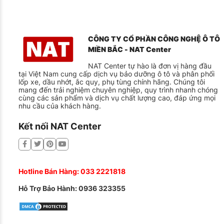
Giải pháp phù hợp cho chiếc xe của riêng bạn – Từ xe
Bảo đảm độ bền lâu dài cho xe – Với đội ngũ chuyên gi
CÔNG TY CỔ PHẦN CÔNG NGHỆ Ô TÔ
MIỀN BẮC - NAT Center
Luôn biết rõ điều gì đang diễn ra – Quy trình làm việc 
NAT Center tự hào là đơn vị hàng đầu
Lựa chọn thông minh, đúng nhu cầu – Từ tư vấn chuyên
tại Việt Nam cung cấp dịch vụ bảo dưỡng ô tô và phân phối
lốp xe, dầu nhớt, ắc quy, phụ tùng chính hãng. Chúng tôi
Trung thực trong từng lời khuyên – Văn hóa đội ngũ đặ
mang đến trải nghiệm chuyên nghiệp, quy trình nhanh chóng
cùng các sản phẩm và dịch vụ chất lượng cao, đáp ứng mọi
Hãy đến ngay trung tâm dịch vụ gần nhất của chúng tôi t
nhu cầu của khách hàng.
và tận tâm, đội ngũ nhân viên luôn sẵn sàng phục vụ.
Kết nối NAT Center
Hotline Bán Hàng:
033 2221818
Hỗ Trợ Bảo Hành:
0936 323355