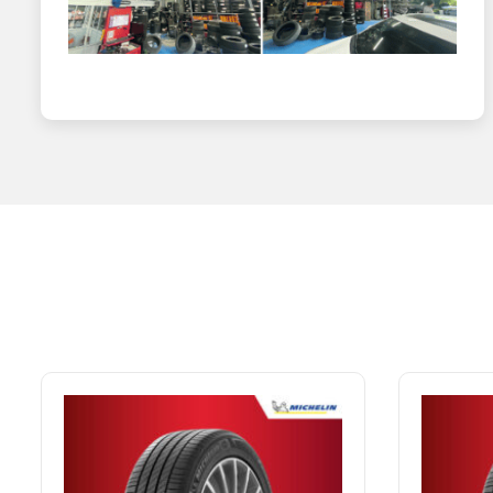
đảm bảo xe được vận hành ổn định, lâu dài. Dưới đây là mộ
Kích cỡ xe
Hãng xe
SUV phổ thông
Chevrolet Colorado, Ford Everest, Ford R
SUV cỡ lớn
Chevrolet Tahoe, Ford Expedition, GMC Y
Bán tải
Chevrolet Colorado, Ford Ranger, Nissan 
MPV
Ford Tourneo, Toyota Innova, Kia Carnival
Mặc dù lốp 245/70R16 có thể tương thích với nhiều loại x
xếp hạng tốc độ, tải trọng, độ mòn lốp… theo đúng khuyế
Thông số lốp 245/70R16 Michelin c
Phiên bản lốp Michelin 245/70R16 Primacy SUV+ với thiết 
trải nghiệm đột phá, tuyệt đỉnh mà còn đáp ứng được nh
của mình. Trên thực tế, không phải dễ dàng lựa chọn được
quan trọng, bảng dưới đây sẽ giúp bạn hiểu chi tiết đư
Độ rộng mặt lốp
Tỷ lệ chiều cao
Cấu trúc lớp