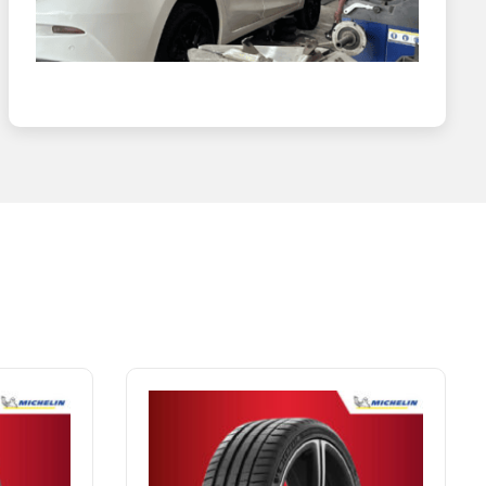
giữ trải nghiệm tốt khi xe chạy, bác tài cần kiểm tra lốp