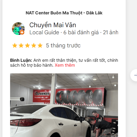
NAT Center Buôn Ma Thuột - Dắk Lắk
ờng đua. Đây là loại lốp dùng tốt cho nhiều điểm nổi bật
Bình Luận:
Anh em rất thân thiện, tư vấn rất tốt, chính
Michelin 275/35ZR20 102Y Pilot Sport 4S
cũng là một lựa
sách hỗ trợ bảo hành.
Xem thêm
bởi lốp 275/40ZR20 sẽ được đề cập bên dưới.