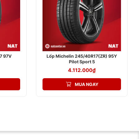
 NAM
7 97V
Lốp Michelin 245/40R17(ZR) 95Y
đều có tem mác, hóa đơn đầy đủ, giúp bạn an tâm về chất
Pilot Sport 5
4.112.000
₫
uyến mãi hấp dẫn.
MUA NGAY
ợp nhất với nhu cầu và điều kiện tài chính.
 lành nghề, đảm bảo mang đến cho bạn trải nghiệm mua sắm