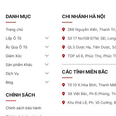
DANH MỤC
CHI NHÁNH HÀ NỘI
t nhất:
Trang chủ
286 Nguyễn Xiển, Thanh Trì
Lốp Ô Tô
Số 17 No10B ĐTM, SĐ, Long
Ắc Quy Ô Tô
QL3 Dược Hạ, Tiên Dược, S
Giảm Xóc
TDP số 6, Phúc Thọ, Phúc T
Sản phẩm Khác
CÁC TỈNH MIỀN BẮC
Dịch Vụ
Blog
Tổ 10 K.Hòa Bình, Thanh Mi
38 Việt Bắc, Ph Đ.Phùng, T
CHÍNH SÁCH
Khu Khả Lễ, Ph. Võ Cường, 
Chính sách bảo hành