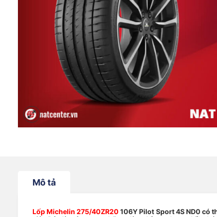
Mô tả
Lốp Michelin 275/40ZR20
106Y Pilot Sport 4S ND0 có t