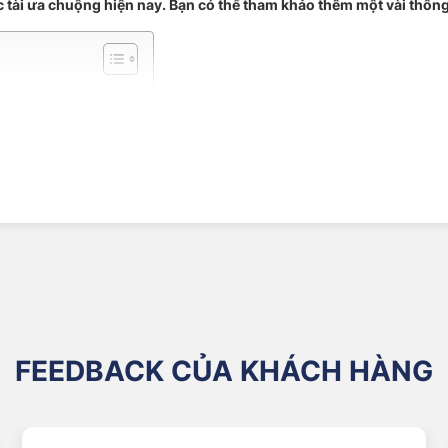
 tài ưa chuộng hiện nay. Bạn có thể tham khảo thêm một vài thông t
HELIN TẠI VIỆT NAM
helin 275/40ZR20 106Y Pilot Sport 4S ND0
n
ZR20
port 4S ND0
m
FEEDBACK CỦA KHÁCH HÀNG
– Lốp bố tỏa tròn