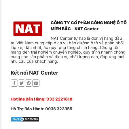
Vá lốp xe
Bơm khí ni-tơ
Bảo dưỡng xe định kỳ
CÔNG TY CỔ PHẦN CÔNG NGHỆ Ô TÔ
MIỀN BẮC - NAT Center
Liên hệ ngay với NAT CENTER để được tư vấn và hỗ trợ tố
NAT Center tự hào là đơn vị hàng đầu
Hotline: 0909 35 6688
tại Việt Nam cung cấp dịch vụ bảo dưỡng ô tô và phân phối
lốp xe, dầu nhớt, ắc quy, phụ tùng chính hãng. Chúng tôi
mang đến trải nghiệm chuyên nghiệp, quy trình nhanh chóng
Thời gian làm việc: 8:00 – 17:30
cùng các sản phẩm và dịch vụ chất lượng cao, đáp ứng mọi
nhu cầu của khách hàng.
Kết nối NAT Center
Hotline Bán Hàng:
033 2221818
Hỗ Trợ Bảo Hành:
0936 323355