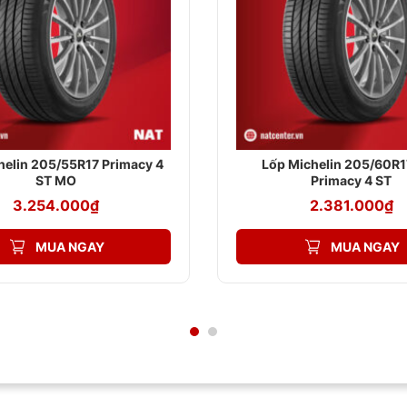
 lực phản ứng tốt, tăng cảm giác lái chính xác cho tài xế.
 tăng vừa phải khi phanh xe, tạo sự an toàn khi lái.
 CHÍNH THỨC CỦA MICHELIN TẠI VIỆT
helin 205/55R17 Primacy 4
Lốp Michelin 205/60R1
ng, được nhập khẩu trực tiếp từ nhà máy Michelin. Mỗi sản phẩm 
ST MO
Primacy 4 ST
3.254.000
₫
2.381.000
₫
àng mức giá tốt nhất thị trường, đi kèm với nhiều chương trình kh
MUA NGAY
MUA NGAY
, giàu kinh nghiệm, sẵn sàng hỗ trợ bạn lựa chọn được loại lốp phù h
 hàng rộng rãi, trang thiết bị hiện đại cùng đội ngũ kỹ thuật viên
ư: