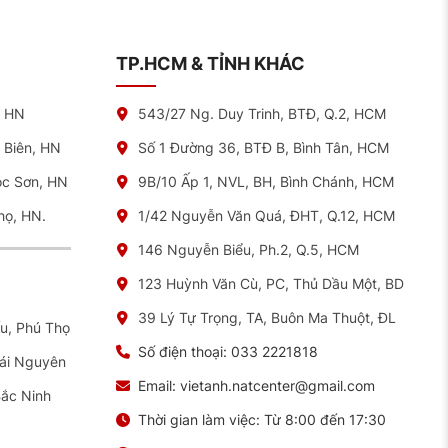
TP.HCM & TỈNH KHÁC
, HN
543/27 Ng. Duy Trinh, BTĐ, Q.2, HCM
 Biên, HN
Số 1 Đường 36, BTĐ B, Bình Tân, HCM
óc Sơn, HN
9B/10 Ấp 1, NVL, BH, Bình Chánh, HCM
họ, HN.
1/42 Nguyễn Văn Quá, ĐHT, Q.12, HCM
146 Nguyễn Biểu, Ph.2, Q.5, HCM
123 Huỳnh Văn Cù, PC, Thủ Dầu Một, BD
39 Lý Tự Trọng, TA, Buôn Ma Thuột, ĐL
ếu, Phú Thọ
Số điện thoại:
033 2221818
hái Nguyên
Email:
vietanh.natcenter@gmail.com
Bắc Ninh
Thời gian làm việc:
Từ 8:00 đến 17:30