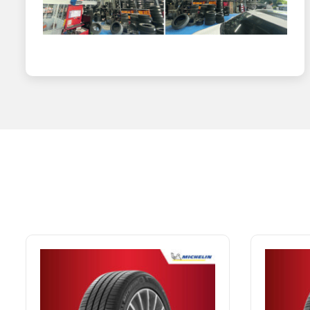
Cadillac
…
SUV hạng sang:
BMW X5
Mercedes GLE
Audi Q7
Porsche Cayenne
…
Là lựa chọn hàng đầu, Michelin 275/40ZR20 được ưu tiên c
thường xuyên và bảo dưỡng lốp định kỳ theo quy định nhà
ĐẶC TÍNH CỦA LỐP
Bám đường ưu việt
Các hoa văn gai trên mặt lốp giúp bánh xe bám tốt trên nh