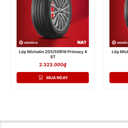
Phản ứng lái tốt
Được chế tạo bởi công nghệ Dynamic Response, lốp có năng
Khoảng cách phanh nhỏ
Nguyên vật liệu sử dụng cao cấp khiến lực ma sát được gia
NAT CENTER – ĐẠI LÝ ỦY QUYỀN
Lốp Michelin 205/55R16 Primacy 4
Lốp Mic
NAT CENTER cam kết cung cấp 100% lốp Michelin chính hã
ST
lượng và nguồn gốc xuất xứ.
2.323.000
₫
Giá cả cạnh tranh: NAT CENTER luôn mang đến cho khách h
MUA NGAY
Dịch vụ chuyên nghiệp: Đội ngũ nhân viên tư vấn nhiệt tình
Cơ sở vật chất hiện đại: NAT CENTER sở hữu hệ thống cửa
và dịch vụ chuyên nghiệp nhất.
Ngoài ra, NAT CENTER còn cung cấp các dịch vụ khác nh
Lắp đặt lốp xe chuyên nghiệp
Cân bằng bánh xe