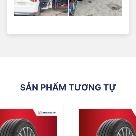
SẢN PHẨM TƯƠNG TỰ
ho những bác tài ưa thích dòng xe tốc độ. Để xe hoạt động êm ái, 
 sản xuất.
iều bề mặt địa hình dù là những nơi có nhiều đất đá.