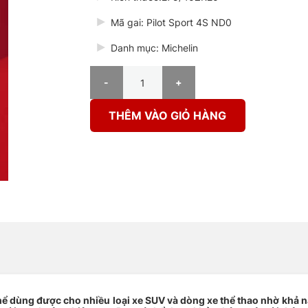
Mã gai: Pilot Sport 4S ND0
Danh mục: Michelin
Lốp Michelin 275/40ZR20 106Y Pilot Sport 4S ND
THÊM VÀO GIỎ HÀNG
hể dùng được cho nhiều loại xe SUV và dòng xe thể thao nhờ khả n