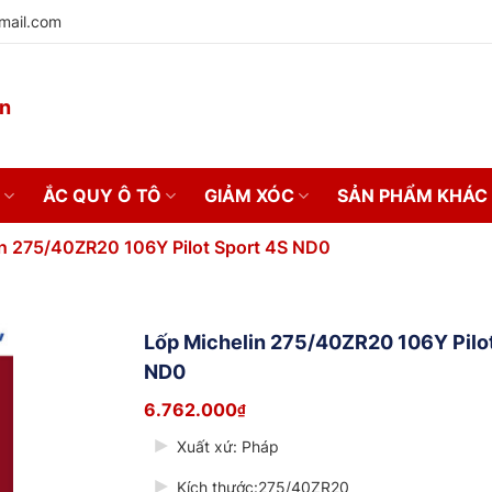
mail.com
on
ẮC QUY Ô TÔ
GIẢM XÓC
SẢN PHẨM KHÁC
in 275/40ZR20 106Y Pilot Sport 4S ND0
Lốp Michelin 275/40ZR20 106Y Pilot
ND0
6.762.000
₫
Xuất xứ: Pháp
Kích thước:275/40ZR20