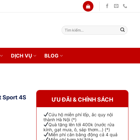
Tìm
kiếm:
DỊCH VỤ
BLOG
 Sport 4S
ƯU ĐÃI & CHÍNH SÁCH
Cứu hộ miễn phí lốp, ắc quy nội
thành Hà Nội (*)
Quà tặng lên tới 400k (nước rửa
kính, gạt mưa, ô, sáp thơm…) (*)
Miễn phí cân bằng động cả 4 quả
Miễn phí bơm khí Nitơ