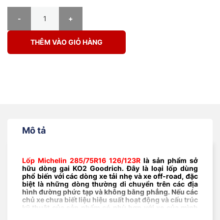
Lốp Michelin 285/75R16 126/123R KO2 Goodrich số lượng
THÊM VÀO GIỎ HÀNG
Mô tả
Lốp Michelin 285/75R16 126/123R
là sản phẩm sở
hữu dòng gai KO2 Goodrich. Đây là loại lốp dùng
phổ biến với các dòng xe tải nhẹ và xe off-road, đặc
biệt là những dòng thường di chuyển trên các địa
hình đường phức tạp và không bằng phẳng. Nếu các
chủ xe chưa biết liệu hiệu suất hoạt động và cấu trúc
kỹ thuật của sản phẩm có phù hợp với xe của mình
hay không, hãy cùng Nat Center xem xét từng thông