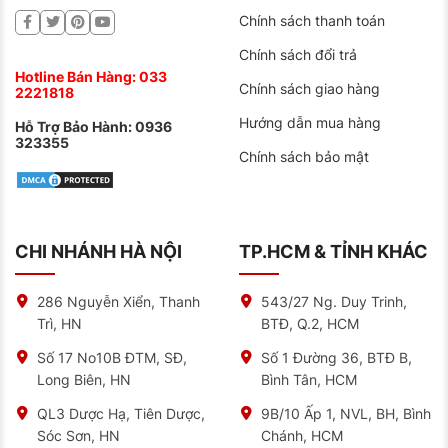
Chính sách thanh toán
nhiên liệu và giúp tiết kiệm chi phí vận hành.
Chính sách đổi trả
NAT CENTER – ĐẠI LÝ ỦY QUYỀN CHÍNH
Hotline Bán Hàng:
033
THỨC CỦA MICHELIN TẠI VIỆT NAM
Chính sách giao hàng
2221818
NAT CENTER cam kết cung cấp 100% lốp Michelin
Hướng dẫn mua hàng
chính hãng, được nhập khẩu trực tiếp từ nhà máy
Hỗ Trợ Bảo Hành:
0936
Michelin. Mỗi sản phẩm đều có tem mác, hóa đơn đầy
323355
Chính sách bảo mật
đủ, giúp bạn an tâm về chất lượng và nguồn gốc xuất
xứ.
Giá cả cạnh tranh: NAT CENTER luôn mang đến cho
khách hàng mức giá tốt nhất thị trường, đi kèm với
nhiều chương trình khuyến mãi hấp dẫn.
CHI NHÁNH HÀ NỘI
TP.HCM & TỈNH KHÁC
Dịch vụ chuyên nghiệp: Đội ngũ nhân viên tư vấn nhiệt
tình, giàu kinh nghiệm, sẵn sàng hỗ trợ bạn lựa chọn
286 Nguyễn Xiển, Thanh
543/27 Ng. Duy Trinh,
được loại lốp phù hợp nhất với nhu cầu và điều kiện tài
chính.
Trì, HN
BTĐ, Q.2, HCM
Cơ sở vật chất hiện đại: NAT CENTER sở hữu hệ thống
Số 17 No10B ĐTM, SĐ,
Số 1 Đường 36, BTĐ B,
cửa hàng rộng rãi, trang thiết bị hiện đại cùng đội ngũ
Long Biên, HN
Bình Tân, HCM
kỹ thuật viên lành nghề, đảm bảo mang đến cho bạn
trải nghiệm mua sắm và dịch vụ chuyên nghiệp nhất.
QL3 Dược Hạ, Tiên Dược,
9B/10 Ấp 1, NVL, BH, Bình
Sóc Sơn, HN
Chánh, HCM
Ngoài ra, NAT CENTER còn cung cấp các dịch vụ