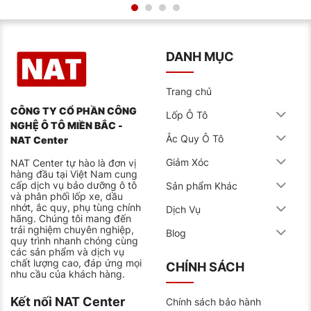
thích với nhiều loại xe, tuy nhiên để đảm bảo hiệu suất
tối ưu và an toàn khi vận hành, các chủ xế nên thường
xuyên kiểm tra thông số kỹ thuật của xe bao gồm:
xếp hạng tốc độ, tải trọng, độ mòn lốp,…theo đúng
khuyến cáo nhà sản xuất để chọn ra đúng dòng lốp
DANH MỤC
phù hợp cho xe.
ĐẶC TÍNH CỦA LỐP
Trang chủ
Khả năng chống mòn cao nhờ công nghệ
CÔNG TY CỔ PHẦN CÔNG
Lốp Ô Tô
Advanced Tread Design, sản phẩm được sản xuất
NGHỆ Ô TÔ MIỀN BẮC -
Ắc Quy Ô Tô
NAT Center
từ hợp chất cao su cao cấp giúp kéo dài thời gian
vận hành của xe.
Giảm Xóc
NAT Center tự hào là đơn vị
hàng đầu tại Việt Nam cung
Vận hành êm ái khi sản phẩm được làm từ hợp chất
cấp dịch vụ bảo dưỡng ô tô
Sản phẩm Khác
cao su có độ dày dặn cao, có thể hạn chế tối đa độ
và phân phối lốp xe, dầu
rung và tiếng ồn khi đi đường gồ ghề.
nhớt, ắc quy, phụ tùng chính
Dịch Vụ
hãng. Chúng tôi mang đến
Độ bám đường vượt trội bởi cấu trúc gai dày và
trải nghiệm chuyên nghiệp,
Blog
quy trình nhanh chóng cùng
nhiều đường rãnh sâu nên có thể bám vững và ma
các sản phẩm và dịch vụ
sát tốt trên bất kì địa hình bê tông, cát hay bùn đều
chất lượng cao, đáp ứng mọi
CHÍNH SÁCH
nhu cầu của khách hàng.
dễ dàng.
Tiết kiệm nhiên liệu mạnh mẽ khi các thiết kế được
Kết nối NAT Center
Chính sách bảo hành
tối ưu giúp giảm lực cản lăn, cải thiện hiệu suất