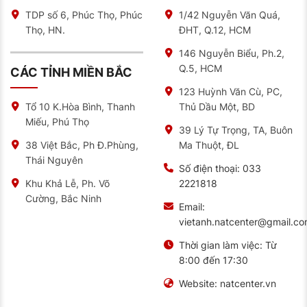
khác như:
TDP số 6, Phúc Thọ, Phúc
1/42 Nguyễn Văn Quá,
Lắp đặt lốp xe chuyên nghiệp
Thọ, HN.
ĐHT, Q.12, HCM
Cân bằng bánh xe
146 Nguyễn Biểu, Ph.2,
Q.5, HCM
CÁC TỈNH MIỀN BẮC
Vá lốp xe
123 Huỳnh Văn Cù, PC,
Bơm khí ni-tơ
Thủ Dầu Một, BD
Tổ 10 K.Hòa Bình, Thanh
Bảo dưỡng xe định kỳ
Miếu, Phú Thọ
39 Lý Tự Trọng, TA, Buôn
Liên hệ ngay với NAT CENTER để được tư vấn và hỗ
Ma Thuột, ĐL
38 Việt Bắc, Ph Đ.Phùng,
trợ tốt nhất:
Thái Nguyên
Số điện thoại:
033
Hotline: 0909 35 6688
2221818
Khu Khả Lễ, Ph. Võ
Thời gian làm việc: 8:00 – 17:30
Cường, Bắc Ninh
Email:
Website:
https://natcenter.vn/
vietanh.natcenter@gmail.c
Email:
nat@otomienbac.com.vn
Thời gian làm việc:
Từ
8:00 đến 17:30
Website:
natcenter.vn