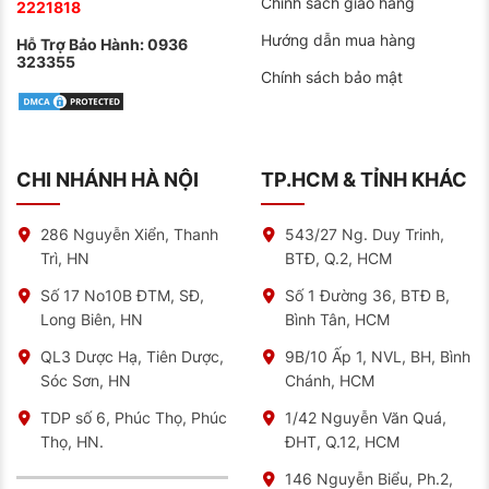
Chính sách giao hàng
2221818
Hướng dẫn mua hàng
Hỗ Trợ Bảo Hành:
0936
323355
Chính sách bảo mật
CHI NHÁNH HÀ NỘI
TP.HCM & TỈNH KHÁC
286 Nguyễn Xiển, Thanh
543/27 Ng. Duy Trinh,
Trì, HN
BTĐ, Q.2, HCM
Số 17 No10B ĐTM, SĐ,
Số 1 Đường 36, BTĐ B,
Long Biên, HN
Bình Tân, HCM
QL3 Dược Hạ, Tiên Dược,
9B/10 Ấp 1, NVL, BH, Bình
Sóc Sơn, HN
Chánh, HCM
TDP số 6, Phúc Thọ, Phúc
1/42 Nguyễn Văn Quá,
Thọ, HN.
ĐHT, Q.12, HCM
146 Nguyễn Biểu, Ph.2,