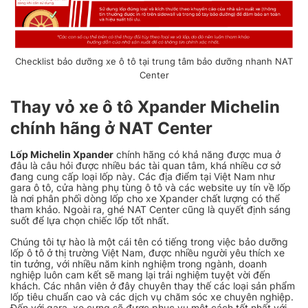
Checklist bảo dưỡng xe ô tô tại trung tâm bảo dưỡng nhanh NAT
Center
Thay vỏ xe ô tô Xpander Michelin
chính hãng ở NAT Center
Lốp Michelin Xpander
chính hãng có khả năng được mua ở
đâu là câu hỏi được nhiều bác tài quan tâm, khá nhiều cơ sở
đang cung cấp loại lốp này. Các địa điểm tại Việt Nam như
gara ô tô, cửa hàng phụ tùng ô tô và các website uy tín về lốp
là nơi phân phối dòng lốp cho xe Xpander chất lượng có thể
tham khảo. Ngoài ra, ghé NAT Center cũng là quyết định sáng
suốt để lựa chọn chiếc lốp tốt nhất.
Chúng tôi tự hào là một cái tên có tiếng trong việc bảo dưỡng
lốp ô tô ở thị trường Việt Nam, được nhiều người yêu thích xe
tin tưởng, với nhiều năm kinh nghiệm trong ngành, doanh
nghiệp luôn cam kết sẽ mang lại trải nghiệm tuyệt vời đến
khách. Các nhân viên ở đây chuyên thay thế các loại sản phẩm
lốp tiêu chuẩn cao và các dịch vụ chăm sóc xe chuyên nghiệp.
Đến với gara, xe cưng sẽ được phục vụ một cách tốt nhất với