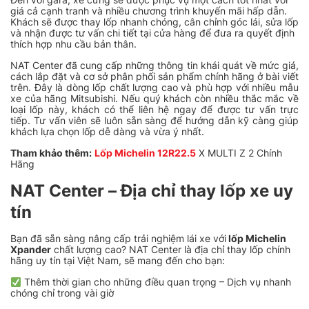
giá cả cạnh tranh và nhiều chương trình khuyến mãi hấp dẫn.
Khách sẽ được thay lốp nhanh chóng, cân chỉnh góc lái, sửa lốp
và nhận được tư vấn chi tiết tại cửa hàng để đưa ra quyết định
thích hợp nhu cầu bản thân.
NAT Center đã cung cấp những thông tin khái quát về mức giá,
cách lắp đặt và cơ sở phân phối sản phẩm chính hãng ở bài viết
trên. Đây là dòng lốp chất lượng cao và phù hợp với nhiều mẫu
xe của hãng Mitsubishi. Nếu quý khách còn nhiều thắc mắc về
loại lốp này, khách có thể liên hệ ngay để được tư vấn trực
tiếp. Tư vấn viên sẽ luôn sẵn sàng để hướng dẫn kỹ càng giúp
khách lựa chọn lốp dễ dàng và vừa ý nhất.
Tham khảo thêm:
Lốp Michelin 12R22.5
X MULTI Z 2 Chính
Hãng
NAT Center – Địa chỉ thay lốp xe uy
tín
Bạn đã sẵn sàng nâng cấp trải nghiệm lái xe với
lốp Michelin
Xpander
chất lượng cao? NAT Center là địa chỉ thay lốp chính
hãng uy tín tại Việt Nam, sẽ mang đến cho bạn:
Thêm thời gian cho những điều quan trọng – Dịch vụ nhanh
chóng chỉ trong vài giờ