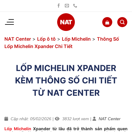
Bỏ
qua
nội
dung
NAT Center
>
Lốp ô tô
>
Lốp Michelin
>
Thông Số
Lốp Michelin Xpander Chi Tiết
LỐP MICHELIN XPANDER
KÈM THÔNG SỐ CHI TIẾT
TỪ NAT CENTER
Cập nhật: 05/02/2026
|
3832
lượt xem
|
NAT Center
Lốp Michelin
Xpander
từ lâu đã trở thành sản phẩm quen