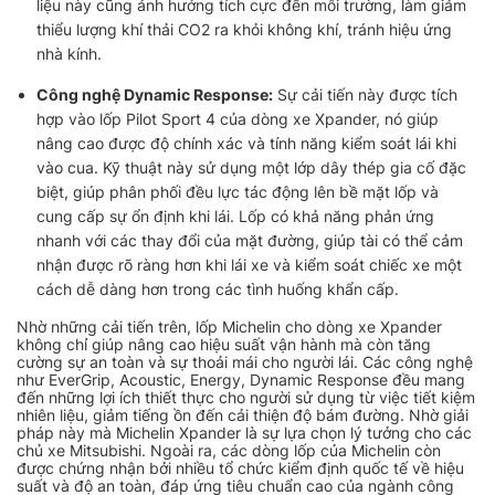
liệu này cũng ảnh hưởng tích cực đến môi trường, làm giảm
thiểu lượng khí thải CO2 ra khỏi không khí, tránh hiệu ứng
nhà kính.
Công nghệ Dynamic Response:
Sự cải tiến này được tích
hợp vào lốp Pilot Sport 4 của dòng xe Xpander, nó giúp
nâng cao được độ chính xác và tính năng kiểm soát lái khi
vào cua. Kỹ thuật này sử dụng một lớp dây thép gia cố đặc
biệt, giúp phân phối đều lực tác động lên bề mặt lốp và
cung cấp sự ổn định khi lái. Lốp có khả năng phản ứng
nhanh với các thay đổi của mặt đường, giúp tài có thể cảm
nhận được rõ ràng hơn khi lái xe và kiểm soát chiếc xe một
cách dễ dàng hơn trong các tình huống khẩn cấp.
Nhờ những cải tiến trên, lốp Michelin cho dòng xe Xpander
không chỉ giúp nâng cao hiệu suất vận hành mà còn tăng
cường sự an toàn và sự thoải mái cho người lái. Các công nghệ
như EverGrip, Acoustic, Energy, Dynamic Response đều mang
đến những lợi ích thiết thực cho người sử dụng từ việc tiết kiệm
nhiên liệu, giảm tiếng ồn đến cải thiện độ bám đường. Nhờ giải
pháp này mà Michelin Xpander là sự lựa chọn lý tưởng cho các
chủ xe Mitsubishi. Ngoài ra, các dòng lốp của Michelin còn
được chứng nhận bởi nhiều tổ chức kiểm định quốc tế về hiệu
suất và độ an toàn, đáp ứng tiêu chuẩn cao của ngành công