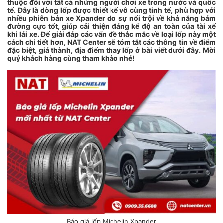
thuộc đối với tất cả những người chơi xe trong nước và quốc
tế. Đây là dòng lốp được thiết kế vô cùng tinh tế, phù hợp với
nhiều phiên bản xe Xpander do sự nổi trội về khả năng bám
đường cực tốt, giúp cải thiện đáng kể độ an toàn của tài xế
khi lái xe. Để giải đáp các vấn đề thắc mắc về loại lốp này một
cách chi tiết hơn, NAT Center sẽ tóm tắt các thông tin về điểm
đặc biệt, giá thành, địa điểm thay lốp ở bài viết dưới đây. Mời
quý khách hàng cùng tham khảo nhé!
Báo giá lốp Michelin Xpander