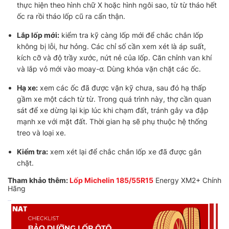
thực hiện theo hình chữ X hoặc hình ngôi sao, từ từ tháo hết
ốc ra rồi tháo lốp cũ ra cẩn thận.
Lắp lốp mới:
kiểm tra kỹ càng lốp mới để chắc chắn lốp
không bị lỗi, hư hỏng. Các chỉ số cần xem xét là áp suất,
kích cỡ và độ trầy xước, nứt nẻ của lốp. Căn chỉnh van khí
và lắp vỏ mới vào moay-ơ. Dùng khóa vặn chặt các ốc.
Hạ xe:
xem các ốc đã được vặn kỹ chưa, sau đó hạ thấp
gầm xe một cách từ từ. Trong quá trình này, thợ cần quan
sát để xe dừng lại kịp lúc khi chạm đất, tránh gây va đập
mạnh xe với mặt đất. Thời gian hạ sẽ phụ thuộc hệ thống
treo và loại xe.
Kiểm tra:
xem xét lại để chắc chắn lốp xe đã được gắn
chặt.
Tham khảo thêm:
Lốp Michelin 185/55R15
Energy XM2+ Chính
Hãng