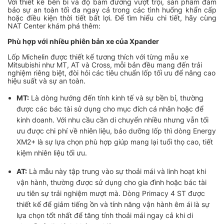
Với thiết kế bền bỉ và độ bám đường vượt trội, sản phẩm đảm
bảo sự an toàn tối đa ngay cả trong các tình huống khẩn cấp
hoặc điều kiện thời tiết bất lợi. Để tìm hiểu chi tiết, hãy cùng
NAT Center khám phá thêm:
Phù hợp với nhiều phiên bản xe của Xpander
Lốp Michelin được thiết kế tương thích với từng mẫu xe
Mitsubishi như MT, AT và Cross, mỗi bản đều mang đến trải
nghiệm riêng biệt, đòi hỏi các tiêu chuẩn lốp tối ưu để nâng cao
hiệu suất và sự an toàn.
MT:
Là dòng hướng đến tính kinh tế và sự bền bỉ, thường
được các bác tài sử dụng cho mục đích cá nhân hoặc để
kinh doanh. Với nhu cầu cần di chuyển nhiều nhưng vẫn tối
ưu được chi phí về nhiên liệu, bảo dưỡng lốp thì dòng Energy
XM2+ là sự lựa chọn phù hợp giúp mang lại tuổi thọ cao, tiết
kiệm nhiên liệu tối ưu.
AT:
Là mẫu này tập trung vào sự thoải mái và linh hoạt khi
vận hành, thường được sử dụng cho gia đình hoặc bác tài
ưu tiên sự trải nghiệm mượt mà. Dòng Primacy 4 ST được
thiết kế để giảm tiếng ồn và tính năng vận hành êm ái là sự
lựa chọn tốt nhất để tăng tính thoải mái ngay cả khi di