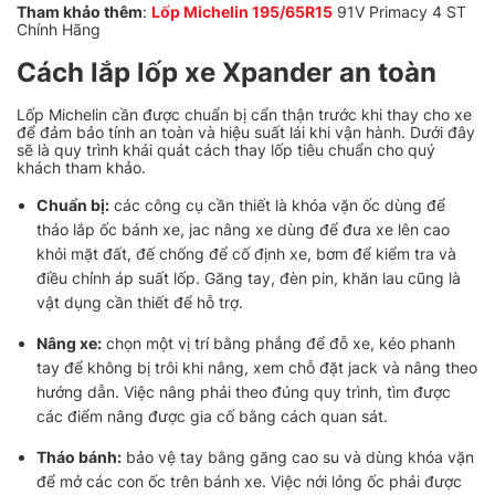
Tham khảo thêm
:
Lốp Michelin 195/65R15
91V Primacy 4 ST
Chính Hãng
Cách lắp lốp xe Xpander an toàn
Lốp Michelin cần được chuẩn bị cẩn thận trước khi thay cho xe
để đảm bảo tính an toàn và hiệu suất lái khi vận hành. Dưới đây
sẽ là quy trình khái quát cách thay lốp tiêu chuẩn cho quý
khách tham khảo.
Chuẩn bị:
các công cụ cần thiết là khóa vặn ốc dùng để
tháo lắp ốc bánh xe, jac nâng xe dùng để đưa xe lên cao
khỏi mặt đất, đế chống để cố định xe, bơm để kiểm tra và
điều chỉnh áp suất lốp. Găng tay, đèn pin, khăn lau cũng là
vật dụng cần thiết để hỗ trợ.
Nâng xe:
chọn một vị trí bằng phẳng để đỗ xe, kéo phanh
tay để không bị trôi khi nâng, xem chỗ đặt jack và nâng theo
hướng dẫn. Việc nâng phải theo đúng quy trình, tìm được
các điểm nâng được gia cố bằng cách quan sát.
Tháo bánh:
bảo vệ tay bằng găng cao su và dùng khóa vặn
để mở các con ốc trên bánh xe. Việc nới lỏng ốc phải được