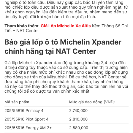
nghiệp ô tô toàn cầu. Điều này giúp các bác tài yên tâm rằng
mỗi chiếc lốp đều được sản xuất theo quy trình nghiêm ngặt, từ
khâu chọn nguyên liệu đến kiểm tra đầu ra, nhằm mang đến sự
tin cậy tuyệt đối khi vận hành trên mọi địa hình.
Tham khảo thêm
:
Giá Lốp Michelin Xe Altis
Kèm Thông Số Chi
Tiết – NAT Center
Báo giá lốp ô tô Michelin Xpander
chính hãng tại NAT Center
Giá
lốp Michelin Xpander
dao động trong khoảng 2,4 triệu đến
3 triệu đồng tùy thuộc vào cơ sở cung cấp. Trên thị trường hiện
nay có khá nhiều mức phí khác nhau cho các dòng lốp sử dụng
cho dòng xe trên của Mitsubishi. Để cụ thể hơn, NAT Center sẽ
đưa bảng báo phí cho quý khách tham khảo, tuy nhiên thông
số này có thể thay đổi theo thời gian, các bác tài nên liên hệ với
chúng tôi để có được tư vấn chính xác nhất:
Mã sản phẩm
Mức giá dao động (VNĐ)
205/55R16 Primacy 4
2,740,000
205/55R16 Pilot Sport 4
2,810,000
205/55R16 Energy XM 2+
2,580,000