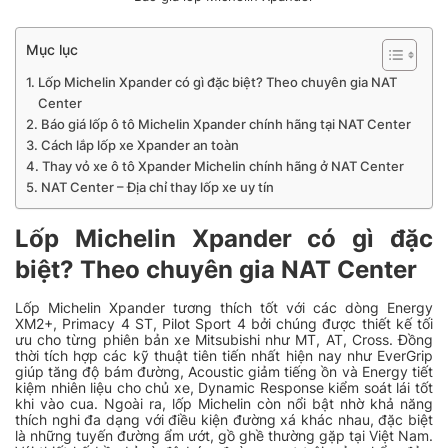
Mục lục
Lốp Michelin Xpander có gì đặc biệt? Theo chuyên gia NAT
Center
Báo giá lốp ô tô Michelin Xpander chính hãng tại NAT Center
Cách lắp lốp xe Xpander an toàn
Thay vỏ xe ô tô Xpander Michelin chính hãng ở NAT Center
NAT Center – Địa chỉ thay lốp xe uy tín
Lốp Michelin Xpander có gì đặc
biệt? Theo chuyên gia NAT Center
Lốp Michelin Xpander
tương thích tốt với các dòng Energy
XM2+, Primacy 4 ST, Pilot Sport 4 bởi chúng được thiết kế tối
ưu cho từng phiên bản xe Mitsubishi như MT, AT, Cross. Đồng
thời tích hợp các kỹ thuật tiên tiến nhất hiện nay như EverGrip
giúp tăng độ bám đường, Acoustic giảm tiếng ồn và Energy tiết
kiệm nhiên liệu cho chủ xe, Dynamic Response kiểm soát lái tốt
khi vào cua. Ngoài ra, lốp Michelin còn nổi bật nhờ khả năng
thích nghi đa dạng với điều kiện đường xá khác nhau, đặc biệt
là những tuyến đường ẩm ướt, gồ ghề thường gặp tại Việt Nam.