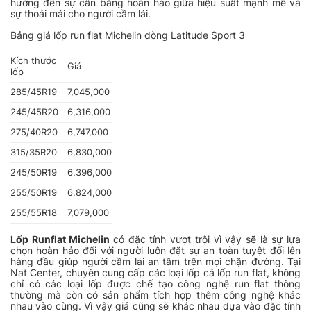
hướng đến sự cân bằng hoàn hảo giữa hiệu suất mạnh mẽ và
sự thoải mái cho người cầm lái.
Bảng giá lốp run flat Michelin dòng Latitude Sport 3
Kích thước
Giá
lốp
285/45R19
7,045,000
245/45R20
6,316,000
275/40R20
6,747,000
315/35R20
6,830,000
245/50R19
6,396,000
255/50R19
6,824,000
255/55R18
7,079,000
Lốp Runflat Michelin
có đặc tính vượt trội vì vậy sẽ là sự lựa
chọn hoàn hảo đối với người luôn đặt sự an toàn tuyệt đối lên
hàng đầu giúp người cầm lái an tâm trên mọi chặn đường. Tại
Nat Center, chuyên cung cấp các loại lốp cả lốp run flat, không
chỉ có các loại lốp được chế tạo công nghệ run flat thông
thường mà còn có sản phẩm tích hợp thêm công nghệ khác
nhau vào cùng. Vì vậy giá cũng sẽ khác nhau dựa vào đặc tính