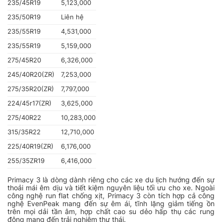
235/45R19
5,123,000
235/50R19
Liên hệ
235/55R19
4,531,000
235/55R19
5,159,000
275/45R20
6,326,000
245/40R20(ZR)
7,253,000
275/35R20(ZR)
7,797,000
224/45r17(ZR)
3,625,000
275/40R22
10,283,000
315/35R22
12,710,000
225/40R19(ZR)
6,176,000
255/35ZR19
6,416,000
Primacy 3 là dòng dành riêng cho các xe du lịch hướng đến sự
thoải mái êm dịu và tiết kiệm nguyên liệu tối ưu cho xe. Ngoài
công nghệ run flat chống xịt, Primacy 3 còn tích hợp cả công
nghệ EvenPeak mang đến sự êm ái, tĩnh lặng giảm tiếng ồn
trên mọi dải tần âm, hợp chất cao su dẻo hấp thụ các rung
động mang đến trải nghiệm thư thái.