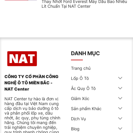
Thay Nhớt Ford Everest Máy Dầu Bao Nhiêu
Lít Chuẩn Tại NAT Center
DANH MỤC
Trang chủ
CÔNG TY CỔ PHẦN CÔNG
Lốp Ô Tô
NGHỆ Ô TÔ MIỀN BẮC -
Ắc Quy Ô Tô
NAT Center
Giảm Xóc
NAT Center tự hào là đơn vị
hàng đầu tại Việt Nam cung
cấp dịch vụ bảo dưỡng ô tô
Sản phẩm Khác
và phân phối lốp xe, dầu
nhớt, ắc quy, phụ tùng chính
Dịch Vụ
hãng. Chúng tôi mang đến
trải nghiệm chuyên nghiệp,
Blog
quy trình nhanh chóng cùng