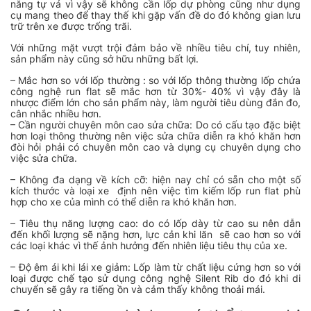
năng tự vá vì vậy sẽ không cần lốp dự phòng cũng như dụng
cụ mang theo để thay thế khi gặp vấn đề do đó không gian lưu
trữ trên xe được trống trãi.
Với những mặt vượt trội đảm bảo về nhiều tiêu chí, tuy nhiên,
sản phẩm này cũng sở hữu những bất lợi.
– Mắc hơn so với lốp thường :
so với lốp thông thường lốp chứa
công nghệ run flat sẽ mắc hơn từ 30%- 40% vì vậy đây là
nhược điểm lớn cho sản phẩm này, làm người tiêu dùng đắn đo,
cân nhắc nhiều hơn.
– Cần người chuyên môn cao sửa chữa: Do có cấu tạo đặc biệt
hơn loại thông thường nên việc sửa chữa diễn ra khó khăn hơn
đòi hỏi phải có chuyên môn cao và dụng cụ chuyên dụng cho
việc sửa chữa.
– Không đa dạng về kích cỡ: hiện nay chỉ có sẵn cho một số
kích thước và loại xe định nên việc tìm kiếm lốp run flat phù
hợp cho xe của mình có thể diễn ra khó khăn hơn.
– Tiêu thụ năng lượng cao: do có lốp dày từ cao su nên dẫn
đến khối lượng sẽ nặng hơn, lực cản khi lăn sẽ cao hơn so với
các loại khác vì thế ảnh hưởng đến nhiên liệu tiêu thụ của xe.
– Độ êm ái khi lái xe giảm: Lốp làm từ chất liệu cứng hơn so với
loại được chế tạo sử dụng công nghệ Silent Rib do đó khi di
chuyển sẽ gây ra tiếng ồn và cảm thấy không thoải mái.