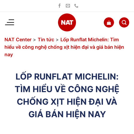
Bỏ
qua
nội
dung
NAT Center
>
Tin tức
>
Lốp Runflat Michelin: Tìm
hiểu về công nghệ chống xịt hiện đại và giá bán hiện
nay
LỐP RUNFLAT MICHELIN:
TÌM HIỂU VỀ CÔNG NGHỆ
CHỐNG XỊT HIỆN ĐẠI VÀ
GIÁ BÁN HIỆN NAY