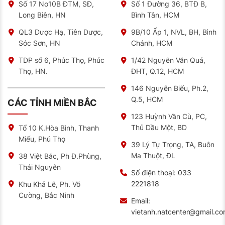
Số 17 No10B ĐTM, SĐ,
Số 1 Đường 36, BTĐ B,
Long Biên, HN
Bình Tân, HCM
QL3 Dược Hạ, Tiên Dược,
9B/10 Ấp 1, NVL, BH, Bình
Sóc Sơn, HN
Chánh, HCM
TDP số 6, Phúc Thọ, Phúc
1/42 Nguyễn Văn Quá,
Thọ, HN.
ĐHT, Q.12, HCM
146 Nguyễn Biểu, Ph.2,
Q.5, HCM
CÁC TỈNH MIỀN BẮC
123 Huỳnh Văn Cù, PC,
Thủ Dầu Một, BD
Tổ 10 K.Hòa Bình, Thanh
Miếu, Phú Thọ
39 Lý Tự Trọng, TA, Buôn
Ma Thuột, ĐL
38 Việt Bắc, Ph Đ.Phùng,
Thái Nguyên
Số điện thoại:
033
2221818
Khu Khả Lễ, Ph. Võ
Cường, Bắc Ninh
Email:
vietanh.natcenter@gmail.c