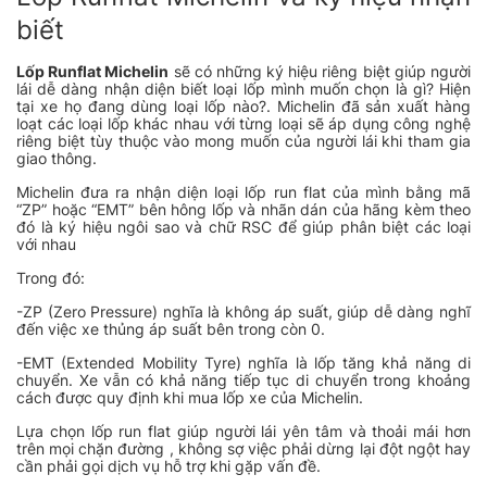
biết
Lốp Runflat Michelin
sẽ có những ký hiệu riêng biệt giúp người
lái dễ dàng nhận diện biết loại lốp mình muốn chọn là gì? Hiện
tại xe họ đang dùng loại lốp nào?. Michelin đã sản xuất hàng
loạt các loại lốp khác nhau với từng loại sẽ áp dụng công nghệ
riêng biệt tùy thuộc vào mong muốn của người lái khi tham gia
giao thông.
Michelin đưa ra nhận diện loại lốp run flat của mình bằng mã
“ZP” hoặc “EMT” bên hông lốp và nhãn dán của hãng kèm theo
đó là ký hiệu ngôi sao và chữ RSC để giúp phân biệt các loại
với nhau
Trong đó:
-ZP (Zero Pressure) nghĩa là không áp suất, giúp dễ dàng nghĩ
đến việc xe thủng áp suất bên trong còn 0.
-EMT (Extended Mobility Tyre) nghĩa là lốp tăng khả năng di
chuyển. Xe vẫn có khả năng tiếp tục di chuyển trong khoảng
cách được quy định khi mua lốp xe của Michelin.
Lựa chọn lốp run flat giúp người lái yên tâm và thoải mái hơn
trên mọi chặn đường , không sợ việc phải dừng lại đột ngột hay
cần phải gọi dịch vụ hỗ trợ khi gặp vấn đề.