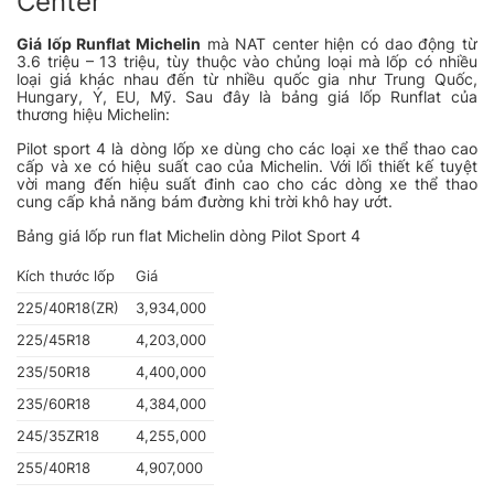
Center
Giá lốp Runflat Michelin
mà NAT center hiện có dao động từ
3.6 triệu – 13 triệu, tùy thuộc vào chủng loại mà lốp có nhiều
loại giá khác nhau đến từ nhiều quốc gia như Trung Quốc,
Hungary, Ý, EU, Mỹ. Sau đây là bảng giá lốp Runflat của
thương hiệu Michelin:
Pilot sport 4 là dòng lốp xe dùng cho các loại xe thể thao cao
cấp và xe có hiệu suất cao của Michelin. Với lối thiết kế tuyệt
vời mang đến hiệu suất đinh cao cho các dòng xe thể thao
cung cấp khả năng bám đường khi trời khô hay ướt.
Bảng giá lốp run flat Michelin dòng Pilot Sport 4
Kích thước lốp
Giá
225/40R18(ZR)
3,934,000
225/45R18
4,203,000
235/50R18
4,400,000
235/60R18
4,384,000
245/35ZR18
4,255,000
255/40R18
4,907,000