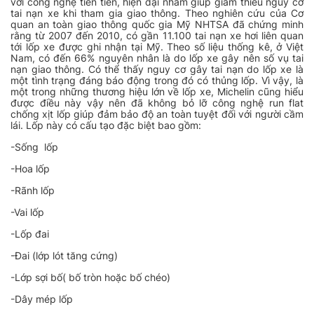
với công nghệ tiên tiến, hiện đại nhằm giúp giảm thiểu nguy cơ
tai nạn xe khi tham gia giao thông. Theo nghiên cứu của Cơ
quan an toàn giao thông quốc gia Mỹ NHTSA đã chứng minh
rằng từ 2007 đến 2010, có gần 11.100 tai nạn xe hơi liên quan
tới
lốp xe
được ghi nhận tại Mỹ.
Theo số liệu thống kê, ở Việt
Nam, có đến 66% nguyên nhân là do lốp xe gây nên số vụ tai
nạn giao thông. Có thể thấy nguy cơ gây tai nạn do lốp xe là
một tình trạng đáng báo động trong đó có thủng lốp. Vì vậy, là
một trong những thương hiệu lớn về lốp xe, Michelin cũng hiểu
được điều này vậy nên đã không bỏ lỡ công nghệ run flat
chống xịt lốp giúp đảm bảo độ an toàn tuyệt đối với người cầm
lái. Lốp này có cấu tạo đặc biệt bao gồm:
-Sống lốp
-Hoa lốp
-Rãnh lốp
-Vai lốp
-Lốp đai
-Đai (lớp lót tăng cứng)
-Lớp sợi bố( bố tròn hoặc bố chéo)
-Dây mép lốp