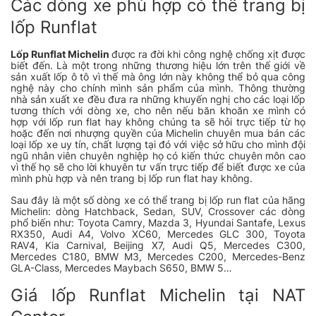
Các dòng xe phù hợp có thể trang bị
lốp Runflat
Lốp Runflat Michelin
được ra đời khi công nghệ chống xịt được
biết đến. Là một trong những thương hiệu lớn trên thế giới về
sản xuất lốp ô tô vì thế mà ông lớn này không thể bỏ qua công
nghệ này cho chính mình sản phẩm của mình. Thông thường
nhà sản xuất xe đều đưa ra những khuyến nghị cho các loại lốp
tương thích với dòng xe, cho nên nếu băn khoăn xe mình có
hợp với lốp run flat hay không chúng ta sẽ hỏi trực tiếp từ họ
hoặc đến nơi nhượng quyền của Michelin chuyên mua bán các
loại lốp xe uy tín, chất lượng tại đó với việc sở hữu cho mình đội
ngũ nhân viên chuyên nghiệp họ có kiến thức chuyên môn cao
vì thế họ sẽ cho lời khuyên tư vấn trực tiếp để biết được xe của
mình phù hợp và nên trang bị lốp run flat hay không.
Sau đây là một số dòng xe có thể trang bị lốp run flat của hãng
Michelin: dòng Hatchback, Sedan, SUV, Crossover các dòng
phổ biến như: Toyota Camry, Mazda 3, Hyundai Santafe, Lexus
RX350, Audi A4, Volvo XC60, Mercedes GLC 300, Toyota
RAV4, Kia Carnival, Beijing X7, Audi Q5, Mercedes C300,
Mercedes C180, BMW M3, Mercedes C200, Mercedes-Benz
GLA-Class, Mercedes Maybach S650, BMW 5…
Giá lốp Runflat Michelin tại NAT