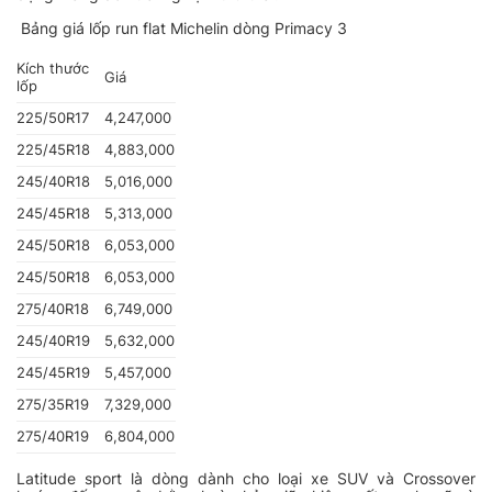
Bảng giá lốp run flat Michelin dòng Primacy 3
Kích thước
Giá
lốp
225/50R17
4,247,000
225/45R18
4,883,000
245/40R18
5,016,000
245/45R18
5,313,000
245/50R18
6,053,000
245/50R18
6,053,000
275/40R18
6,749,000
245/40R19
5,632,000
245/45R19
5,457,000
275/35R19
7,329,000
275/40R19
6,804,000
Latitude sport là dòng dành cho loại xe SUV và Crossover