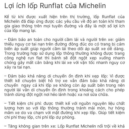
Lợi ích lốp Runflat của Michelin
Kể từ khi được xuất hiện trên thị trường, lốp Runflat của
Michelin đã
đáp ứng được các yêu cầu về độ an toàn khi tham
gia giao thông trên mọi tuyến đường và đây là một số lợi ích
của lốp mang lại.
– Đảm bảo an toàn cho người cầm lái và người trên xe: giảm
thiểu nguy cơ tai nạn trên đường đông đúc do có trang bị cảm
biến áp suất giúp người cầm lái theo dõi áp suất xe dễ dàng.
Trong trường hợp sử dụng lốp thông thường không được trang
công nghệ run flat thì bánh sẽ đột ngột xẹp xuống nhanh
chóng gây mất cân bằng khi lái xe với vận tốc nhanh nguy cơ
xảy ra tai nạn.
– Đảm bảo khả năng di chuyển ổn định khi xẹp lốp: Vì được
thiết kế chuyên biệt hỗ trợ xe vẫn đảm bảo khả năng di
chuyển ngay cả khi lốp xe không còn áp suất bên trong nên
người lái vẫn di chuyển ổn định trong khoảng cách cho phép
tránh dừng đột ngột nơi hẻo lánh hoặc xa nơi sửa chữa.
– Tiết kiệm chi phí: được thiết kế với nguồn nguyên liệu chất
lượng hơn so với lốp thông thường tránh mài mòn, hư hỏng
mâm xe do va chạm với mặt đường khi xẹp lốp. Giúp tiết kiệm
chi phí thay lốp, chi phí lốp dự phòng.
– Tăng không gian trên xe: Lốp Runflat Michelin nổi trội về khả