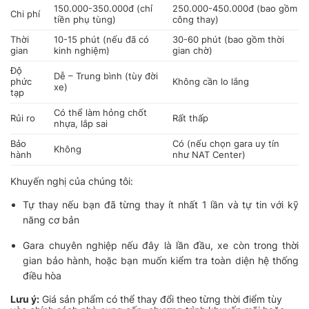
150.000-350.000đ (chỉ
250.000-450.000đ (bao gồm
Chi phí
tiền phụ tùng)
công thay)
Thời
10-15 phút (nếu đã có
30-60 phút (bao gồm thời
gian
kinh nghiệm)
gian chờ)
Độ
Dễ – Trung bình (tùy đời
phức
Không cần lo lắng
xe)
tạp
Có thể làm hỏng chốt
Rủi ro
Rất thấp
nhựa, lắp sai
Bảo
Có (nếu chọn gara uy tín
Không
hành
như NAT Center)
Khuyến nghị của chúng tôi:
Tự thay nếu bạn đã từng thay ít nhất 1 lần và tự tin với kỹ
năng cơ bản
Gara chuyên nghiệp nếu đây là lần đầu, xe còn trong thời
gian bảo hành, hoặc bạn muốn kiểm tra toàn diện hệ thống
điều hòa
Lưu ý:
Giá sản phẩm có thể thay đổi theo từng thời điểm tùy