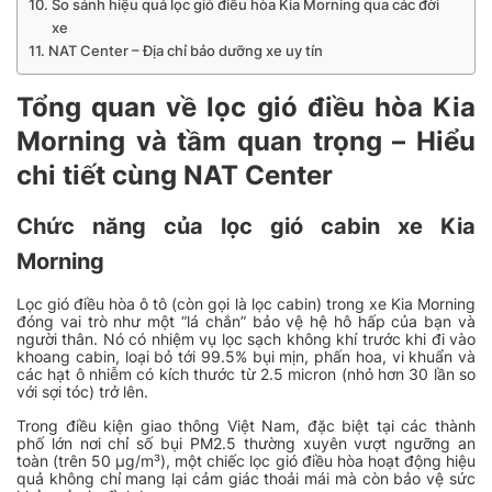
So sánh hiệu quả lọc gió điều hòa Kia Morning qua các đời
xe
NAT Center – Địa chỉ bảo dưỡng xe uy tín
Tổng quan về lọc gió điều hòa Kia
Morning và tầm quan trọng – Hiểu
chi tiết cùng NAT Center
Chức năng của lọc gió cabin xe Kia
Morning
Lọc gió điều hòa ô tô (còn gọi là lọc cabin) trong xe Kia Morning
đóng vai trò như một “lá chắn” bảo vệ hệ hô hấp của bạn và
người thân. Nó có nhiệm vụ lọc sạch không khí trước khi đi vào
khoang cabin, loại bỏ tới 99.5% bụi mịn, phấn hoa, vi khuẩn và
các hạt ô nhiễm có kích thước từ 2.5 micron (nhỏ hơn 30 lần so
với sợi tóc) trở lên.
Trong điều kiện giao thông Việt Nam, đặc biệt tại các thành
phố lớn nơi chỉ số bụi PM2.5 thường xuyên vượt ngưỡng an
toàn (trên 50 µg/m³), một chiếc lọc gió điều hòa hoạt động hiệu
quả không chỉ mang lại cảm giác thoải mái mà còn bảo vệ sức