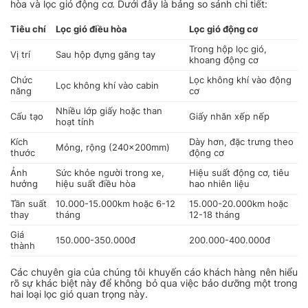
hòa và lọc gió động cơ. Dưới đây là bảng so sánh chi tiết:
Tiêu chí
Lọc gió điều hòa
Lọc gió động cơ
Trong hộp lọc gió,
Vị trí
Sau hộp đựng găng tay
khoang động cơ
Chức
Lọc không khí vào động
Lọc không khí vào cabin
năng
cơ
Nhiều lớp giấy hoặc than
Cấu tạo
Giấy nhăn xếp nếp
hoạt tính
Kích
Dày hơn, đặc trưng theo
Mỏng, rộng (240x200mm)
thước
động cơ
Ảnh
Sức khỏe người trong xe,
Hiệu suất động cơ, tiêu
hưởng
hiệu suất điều hòa
hao nhiên liệu
Tần suất
10.000-15.000km hoặc 6-12
15.000-20.000km hoặc
thay
tháng
12-18 tháng
Giá
150.000-350.000đ
200.000-400.000đ
thành
Các chuyên gia của chúng tôi khuyến cáo khách hàng nên hiểu
rõ sự khác biệt này để không bỏ qua việc bảo dưỡng một trong
hai loại lọc gió quan trọng này.