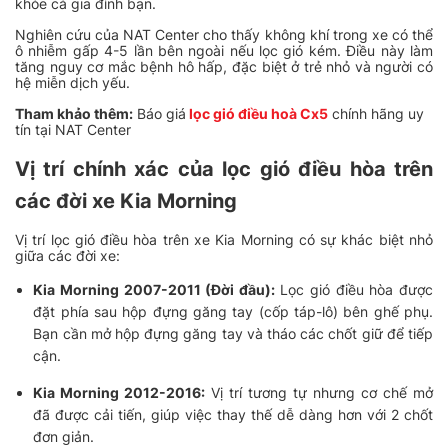
khỏe cả gia đình bạn.
Nghiên cứu của NAT Center cho thấy không khí trong xe có thể
ô nhiễm gấp 4-5 lần bên ngoài nếu lọc gió kém. Điều này làm
tăng nguy cơ mắc bệnh hô hấp, đặc biệt ở trẻ nhỏ và người có
hệ miễn dịch yếu.
Tham khảo thêm:
Báo giá
lọc gió điều hoà Cx5
chính hãng uy
tín tại NAT Center
Vị trí chính xác của lọc gió điều hòa trên
các đời xe Kia Morning
Vị trí lọc gió điều hòa trên xe Kia Morning có sự khác biệt nhỏ
giữa các đời xe:
Kia Morning 2007-2011 (Đời đầu):
Lọc gió điều hòa được
đặt phía sau hộp đựng găng tay (cốp táp-lô) bên ghế phụ.
Bạn cần mở hộp đựng găng tay và tháo các chốt giữ để tiếp
cận.
Kia Morning 2012-2016:
Vị trí tương tự nhưng cơ chế mở
đã được cải tiến, giúp việc thay thế dễ dàng hơn với 2 chốt
đơn giản.