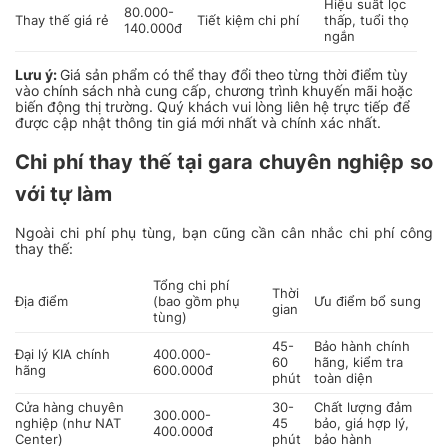
Hiệu suất lọc
80.000-
Thay thế giá rẻ
Tiết kiệm chi phí
thấp, tuổi thọ
140.000đ
ngắn
Lưu ý
:
Giá sản phẩm có thể thay đổi theo từng thời điểm tùy
vào chính sách nhà cung cấp, chương trình khuyến mãi hoặc
biến động thị trường. Quý khách vui lòng liên hệ trực tiếp để
được cập nhật thông tin giá mới nhất và chính xác nhất.
Chi phí thay thế tại gara chuyên nghiệp so
với tự làm
Ngoài chi phí phụ tùng, bạn cũng cần cân nhắc chi phí công
thay thế:
Tổng chi phí
Thời
Địa điểm
(bao gồm phụ
Ưu điểm bổ sung
gian
tùng)
45-
Bảo hành chính
Đại lý KIA chính
400.000-
60
hãng, kiểm tra
hãng
600.000đ
phút
toàn diện
Cửa hàng chuyên
30-
Chất lượng đảm
300.000-
nghiệp (như NAT
45
bảo, giá hợp lý,
400.000đ
Center)
phút
bảo hành