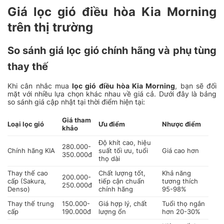
Giá lọc gió điều hòa Kia Morning
trên thị trường
So sánh giá lọc gió chính hãng và phụ tùng
thay thế
Khi cân nhắc mua
lọc gió điều hòa Kia Morning
, bạn sẽ đối
mặt với nhiều lựa chọn khác nhau về giá cả. Dưới đây là bảng
so sánh giá cập nhật tại thời điểm hiện tại:
Giá tham
Loại lọc gió
Ưu điểm
Nhược điểm
khảo
Độ khít cao, hiệu
280.000-
Chính hãng KIA
suất tối ưu, tuổi
Giá cao hơn
350.000đ
thọ dài
Thay thế cao
Chất lượng tốt,
Khả năng
200.000-
cấp (Sakura,
tiếp cận chuẩn
tương thích
250.000đ
Denso)
chính hãng
95-98%
Thay thế trung
150.000-
Giá hợp lý, chất
Tuổi thọ ngắn
cấp
190.000đ
lượng ổn
hơn 20-30%