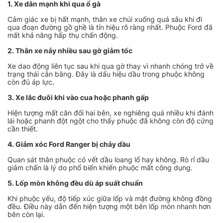
1. Xe dằn mạnh khi qua ổ gà
Cảm giác xe bị hất mạnh, thân xe chúi xuống quá sâu khi đi
qua đoạn đường gồ ghề là tín hiệu rõ ràng nhất. Phuộc Ford đã
mất khả năng hấp thụ chấn động.
2. Thân xe nảy nhiều sau gờ giảm tốc
Xe dao động liên tục sau khi qua gờ thay vì nhanh chóng trở về
trạng thái cân bằng. Đây là dấu hiệu dầu trong phuộc không
còn đủ áp lực.
3. Xe lắc đuôi khi vào cua hoặc phanh gấp
Hiện tượng mất cân đối hai bên, xe nghiêng quá nhiều khi đánh
lái hoặc phanh đột ngột cho thấy phuộc đã không còn độ cứng
cần thiết.
4. Giảm xóc Ford Ranger bị chảy dầu
Quan sát thân phuộc có vết dầu loang lổ hay không. Rò rỉ dầu
giảm chấn là lý do phổ biến khiến phuộc mất công dụng.
5. Lốp mòn không đều dù áp suất chuẩn
Khi phuộc yếu, độ tiếp xúc giữa lốp và mặt đường không đồng
đều. Điều này dẫn đến hiện tượng một bên lốp mòn nhanh hơn
bên còn lại.