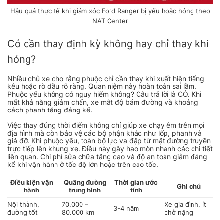
Hậu quả thực tế khi giảm xóc Ford Ranger bị yếu hoặc hỏng theo
NAT Center
Có cần thay định kỳ không hay chỉ thay khi
hỏng?
Nhiều chủ xe cho rằng phuộc chỉ cần thay khi xuất hiện tiếng
kêu hoặc rò dầu rõ ràng. Quan niệm này hoàn toàn sai lầm.
Phuộc yếu không có nguy hiểm không? Câu trả lời là CÓ. Khi
mất khả năng giảm chấn, xe mất độ bám đường và khoảng
cách phanh tăng đáng kể.
Việc thay đúng thời điểm không chỉ giúp xe chạy êm trên mọi
địa hình mà còn bảo vệ các bộ phận khác như lốp, phanh và
giá đỡ. Khi phuộc yếu, toàn bộ lực va đập từ mặt đường truyền
trực tiếp lên khung xe. Điều này gây hao mòn nhanh các chi tiết
liên quan. Chi phí sửa chữa tăng cao và độ an toàn giảm đáng
kể khi vận hành ở tốc độ lớn hoặc trên cao tốc.
Điều kiện vận
Quãng đường
Thời gian ước
Ghi chú
hành
trung bình
tính
Nội thành,
70.000 –
Xe gia đình, ít
3-4 năm
đường tốt
80.000 km
chở nặng