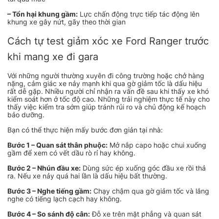
– Tổn hại khung gầm:
Lực chấn động trực tiếp tác động lên
khung xe gây nứt, gãy theo thời gian
Cách tự test giảm xóc xe Ford Ranger trước
khi mang xe đi gara
Với những người thường xuyên đi công trường hoặc chở hàng
nặng, cảm giác xe nảy mạnh khi qua gờ giảm tốc là dấu hiệu
rất dễ gặp. Nhiều người chỉ nhận ra vấn đề sau khi thấy xe khó
kiểm soát hơn ở tốc độ cao. Những trải nghiệm thực tế này cho
thấy việc kiểm tra sớm giúp tránh rủi ro và chủ động kế hoạch
bảo dưỡng.
Bạn có thể thực hiện mấy bước đơn giản tại nhà:
Bước 1 – Quan sát thân phuộc:
Mở nắp capo hoặc chui xuống
gầm để xem có vết dầu rò rỉ hay không.
Bước 2 – Nhún đầu xe:
Dùng sức ép xuống góc đầu xe rồi thả
ra. Nếu xe nảy quá hai lần là dấu hiệu bất thường.
Bước 3 – Nghe tiếng gầm:
Chạy chậm qua gờ giảm tốc và lắng
nghe có tiếng lạch cạch hay không.
Bước 4 – So sánh độ cân:
Đỗ xe trên mặt phẳng và quan sát