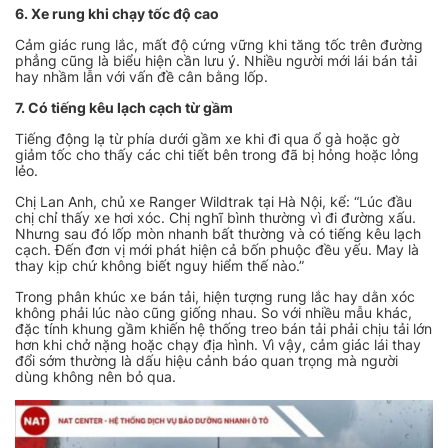
6. Xe rung khi chạy tốc độ cao
Cảm giác rung lắc, mất độ cứng vững khi tăng tốc trên đường
phẳng cũng là biểu hiện cần lưu ý. Nhiều người mới lái bán tải
hay nhầm lẫn với vấn đề cân bằng lốp.
7. Có tiếng kêu lạch cạch từ gầm
Tiếng động lạ từ phía dưới gầm xe khi đi qua ổ gà hoặc gờ
giảm tốc cho thấy các chi tiết bên trong đã bị hỏng hoặc lỏng
lẻo.
Chị Lan Anh, chủ xe Ranger Wildtrak tại Hà Nội, kể: “Lúc đầu
chị chỉ thấy xe hơi xóc. Chị nghĩ bình thường vì đi đường xấu.
Nhưng sau đó lốp mòn nhanh bất thường và có tiếng kêu lạch
cạch. Đến đơn vị mới phát hiện cả bốn phuộc đều yếu. May là
thay kịp chứ không biết nguy hiểm thế nào.”
Trong phân khúc xe bán tải, hiện tượng rung lắc hay dằn xóc
không phải lúc nào cũng giống nhau. So với nhiều mẫu khác,
đặc tính khung gầm khiến hệ thống treo bán tải phải chịu tải lớn
hơn khi chở nặng hoặc chạy địa hình. Vì vậy, cảm giác lái thay
đổi sớm thường là dấu hiệu cảnh báo quan trọng mà người
dùng không nên bỏ qua.