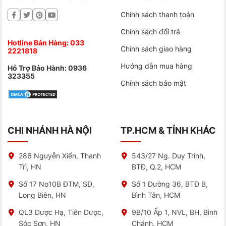
Chính sách thanh toán
Chính sách đổi trả
Hotline Bán Hàng:
033
Chính sách giao hàng
2221818
Hướng dẫn mua hàng
Hỗ Trợ Bảo Hành:
0936
323355
Chính sách bảo mật
CHI NHÁNH HÀ NỘI
TP.HCM & TỈNH KHÁC
286 Nguyễn Xiển, Thanh
543/27 Ng. Duy Trinh,
Trì, HN
BTĐ, Q.2, HCM
Số 17 No10B ĐTM, SĐ,
Số 1 Đường 36, BTĐ B,
Long Biên, HN
Bình Tân, HCM
QL3 Dược Hạ, Tiên Dược,
9B/10 Ấp 1, NVL, BH, Bình
Sóc Sơn, HN
Chánh, HCM