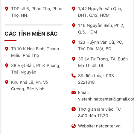
TDP số 6, Phúc Thọ, Phúc
1/42 Nguyễn Văn Quá,
Thọ, HN.
ĐHT, Q.12, HCM
146 Nguyễn Biểu, Ph.2,
Q.5, HCM
CÁC TỈNH MIỀN BẮC
123 Huỳnh Văn Cù, PC,
Thủ Dầu Một, BD
Tổ 10 K.Hòa Bình, Thanh
Miếu, Phú Thọ
39 Lý Tự Trọng, TA, Buôn
Ma Thuột, ĐL
38 Việt Bắc, Ph Đ.Phùng,
Thái Nguyên
Số điện thoại:
033
2221818
Khu Khả Lễ, Ph. Võ
Cường, Bắc Ninh
Email:
vietanh.natcenter@gmail.c
Thời gian làm việc:
Từ
8:00 đến 17:30
Website:
natcenter.vn