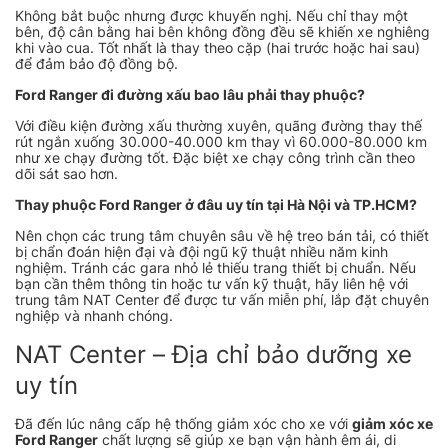
Không bắt buộc nhưng được khuyến nghị. Nếu chỉ thay một
bên, độ cân bằng hai bên không đồng đều sẽ khiến xe nghiêng
khi vào cua. Tốt nhất là thay theo cặp (hai trước hoặc hai sau)
để đảm bảo độ đồng bộ.
Ford Ranger đi đường xấu bao lâu phải thay phuộc?
Với điều kiện đường xấu thường xuyên, quãng đường thay thế
rút ngắn xuống 30.000-40.000 km thay vì 60.000-80.000 km
như xe chạy đường tốt. Đặc biệt xe chạy công trình cần theo
dõi sát sao hơn.
Thay phuộc Ford Ranger ở đâu uy tín tại Hà Nội và TP.HCM?
Nên chọn các trung tâm chuyên sâu về hệ treo bán tải, có thiết
bị chẩn đoán hiện đại và đội ngũ kỹ thuật nhiều năm kinh
nghiệm. Tránh các gara nhỏ lẻ thiếu trang thiết bị chuẩn. Nếu
bạn cần thêm thông tin hoặc tư vấn kỹ thuật, hãy liên hệ với
trung tâm NAT Center để được tư vấn miễn phí, lắp đặt chuyên
nghiệp và nhanh chóng.
NAT Center – Địa chỉ bảo dưỡng xe
uy tín
Đã đến lúc nâng cấp hệ thống giảm xóc cho xe với
giảm xóc xe
Ford Ranger
chất lượng sẽ giúp xe bạn vận hành êm ái, di