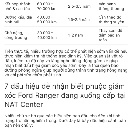
Kết hợp thành
60.000 –
Vận hành
2.5-3.5 năm
phố & cao tốc
70.000 km
thông thường
Đường xấu, địa
40.000 –
Cần theo dõi
1.5-2.5 năm
hình núi
50.000 km
thường xuyên
Thay sớm để
Chở nặng,
30.000 –
1-2 năm
đảm bảo an
công trường
40.000 km
toàn
Trên thực tế, nhiều trường hợp có thể phát hiện sớm vấn đề nếu
thực hiện kiểm tra hệ thống treo định kỳ. Việc quan sát vết rò
dầu, kiểm tra độ nảy và lắng nghe tiếng động gầm xe giúp
nhận biết dấu hiệu giảm xóc yếu sớm. Đây là thói quen bảo
dưỡng phòng ngừa giúp người dùng tránh tình trạng hỏng nặng
và chi phí sửa chữa phát sinh.
7 dấu hiệu dễ nhận biết phuộc giảm
xóc Ford Ranger đang xuống cấp tại
NAT Center
Nhiều chủ xe bỏ qua các biểu hiện ban đầu cho đến khi tình
trạng trở nên nghiêm trọng. Dưới đây là bảy dấu hiệu cảnh báo
bạn nên chú ý: