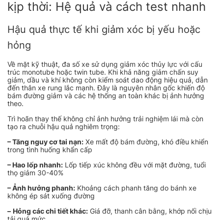
kịp thời: Hệ quả và cách test nhanh
Hậu quả thực tế khi giảm xóc bị yếu hoặc
hỏng
Về mặt kỹ thuật, đa số xe sử dụng giảm xóc thủy lực với cấu
trúc monotube hoặc twin tube. Khi khả năng giảm chấn suy
giảm, dầu và khí không còn kiểm soát dao động hiệu quả, dẫn
đến thân xe rung lắc mạnh. Đây là nguyên nhân gốc khiến độ
bám đường giảm và các hệ thống an toàn khác bị ảnh hưởng
theo.
Trì hoãn thay thế không chỉ ảnh hưởng trải nghiệm lái mà còn
tạo ra chuỗi hậu quả nghiêm trọng:
– Tăng nguy cơ tai nạn:
Xe mất độ bám đường, khó điều khiển
trong tình huống khẩn cấp
– Hao lốp nhanh:
Lốp tiếp xúc không đều với mặt đường, tuổi
thọ giảm 30-40%
– Ảnh hưởng phanh:
Khoảng cách phanh tăng do bánh xe
không ép sát xuống đường
–
Hỏng các chi tiết khác:
Giá đỡ, thanh cân bằng, khớp nối chịu
tải quá mức