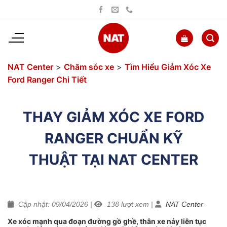
Bỏ
qua
nội
dung
NAT Center
>
Chăm sóc xe
>
Tìm Hiểu Giảm Xóc Xe
Ford Ranger Chi Tiết
THAY GIẢM XÓC XE FORD
RANGER CHUẨN KỸ
THUẬT TẠI NAT CENTER
Cập nhật: 09/04/2026
|
138
lượt xem
|
NAT Center
Xe xóc mạnh qua đoạn đường gồ ghề, thân xe nảy liên tục