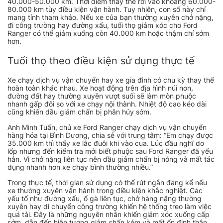
40.000-50.000 km. Thời điểm thay thế rơi vào khoảng 60.000-
80.000 km tùy điều kiện vận hành. Tuy nhiên, con số này chỉ
mang tính tham khảo. Nếu xe của bạn thường xuyên chở nặng,
đi công trường hay đường xấu, tuổi thọ giảm xóc cho Ford
Ranger có thể giảm xuống còn 40.000 km hoặc thậm chí sớm
hơn.
Tuổi thọ theo điều kiện sử dụng thực tế
Xe chạy dịch vụ vận chuyển hay xe gia đình có chu kỳ thay thế
hoàn toàn khác nhau. Xe hoạt động trên địa hình núi non,
đường đất hay thường xuyên vượt suối sẽ làm mòn phuộc
nhanh gấp đôi so với xe chạy nội thành. Nhiệt độ cao kéo dài
cũng khiến dầu giảm chấn bị phân hủy sớm.
Anh Minh Tuấn, chủ xe Ford Ranger chạy dịch vụ vận chuyển
hàng hóa tại Bình Dương, chia sẻ với trung tâm: “Em chạy được
35.000 km thì thấy xe lắc đuôi khi vào cua. Lúc đầu nghĩ do
lốp nhưng đến kiểm tra mới biết phuộc sau Ford Ranger đã yếu
hẳn. Vì chở nặng liên tục nên dầu giảm chấn bị nóng và mất tác
dụng nhanh hơn xe chạy bình thường nhiều.”
Trong thực tế, thời gian sử dụng có thể rút ngắn đáng kể nếu
xe thường xuyên vận hành trong điều kiện khắc nghiệt. Các
yếu tố như đường xấu, ổ gà liên tục, chở hàng nặng thường
xuyên hay di chuyển công trường khiến hệ thống treo làm việc
quá tải. Đây là những nguyên nhân khiến giảm xóc xuống cấp
sớm, dẫn đến hiện tượng giảm chấn kém và mất ổn định thân