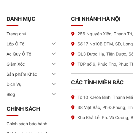
DANH MỤC
CHI NHÁNH HÀ NỘI
Trang chủ
286 Nguyễn Xiển, Thanh Trì
Lốp Ô Tô
Số 17 No10B ĐTM, SĐ, Long
Ắc Quy Ô Tô
QL3 Dược Hạ, Tiên Dược, S
Giảm Xóc
TDP số 6, Phúc Thọ, Phúc T
Sản phẩm Khác
CÁC TỈNH MIỀN BẮC
Dịch Vụ
Blog
Tổ 10 K.Hòa Bình, Thanh Mi
38 Việt Bắc, Ph Đ.Phùng, T
CHÍNH SÁCH
Khu Khả Lễ, Ph. Võ Cường, 
Chính sách bảo hành