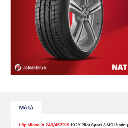
Mô tả
Lốp Michelin 245/45ZR19
102Y Pilot Sport 3 MO là sản p