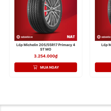
và dịch vụ chuyên nghiệp nhất.
Ngoài ra, NAT CENTER còn cung cấp các dịch vụ khác nh
Lắp đặt lốp xe chuyên nghiệp
Cân bằng bánh xe
Vá lốp xe
Bơm khí ni-tơ
Lốp Michelin 205/55R17 Primacy 4
Lốp M
ST MO
Bảo dưỡng xe định kỳ
3.254.000
₫
Liên hệ ngay với NAT CENTER để được tư vấn và hỗ trợ tố
MUA NGAY
Hotline: 0909 35 6688
Thời gian làm việc: 8:00 – 17:30