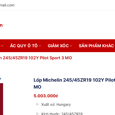
mail.com
on
ẮC QUY Ô TÔ
GIẢM XÓC
SẢN PHẨM KHÁC
n 245/45ZR19 102Y Pilot Sport 3 MO
Lốp Michelin 245/45ZR19 102Y Pilot
MO
5.003.000
₫
Xuất xứ: Hungary
Kích thước: 245/45ZR19