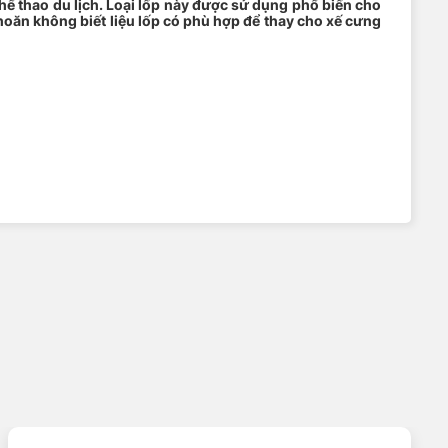
ể thao du lịch. L
oại lốp này được sử dụng phổ biến cho
hoăn không biết liệu lốp có phù hợp để thay cho xế cưng