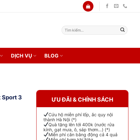
Tìm
kiếm:
DỊCH VỤ
BLOG
 Sport 3
ƯU ĐÃI & CHÍNH SÁCH
Cứu hộ miễn phí lốp, ắc quy nội
thành Hà Nội (*)
Quà tặng lên tới 400k (nước rửa
kính, gạt mưa, ô, sáp thơm…) (*)
Miễn phí cân bằng động cả 4 quả
Miễn phí bơm khí Nitơ