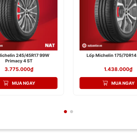
ư:
ichelin 245/45R17 99W
Lốp Michelin 175/70R1
Primacy 4 ST
3.775.000
₫
1.438.000
₫
t nhất:
MUA NGAY
MUA NGAY