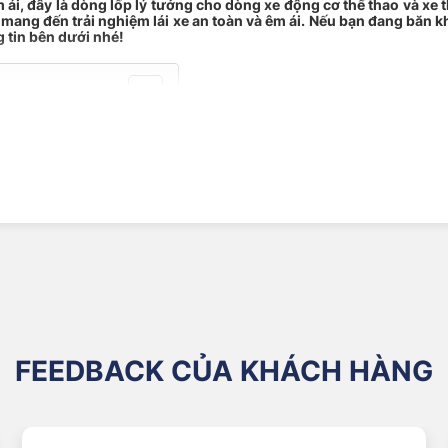
 ái, đây là dòng lốp lý tưởng cho dòng xe động cơ thể thao và xe th
mang đến trải nghiệm lái xe an toàn và êm ái. Nếu bạn đang băn k
 tin bên dưới nhé!
ÍNH HÃNG TẠI VIỆT NAM
245/45ZR19 102Y Pilot Sport 3 MO
 3 MO
FEEDBACK CỦA KHÁCH HÀNG
ố tỏa tròn