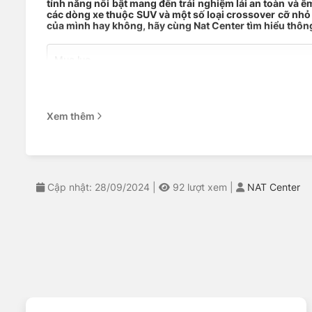
tính năng nổi bật mang đến trải nghiệm lái an toàn và êm
các dòng xe thuộc SUV và một số loại crossover cỡ nhỏ 
của mình hay không, hãy cùng Nat Center tìm hiểu thông
Mục lục
THÔNG SỐ KỸ THUẬT
CÁC DÒNG XE TƯƠNG THÍCH
ĐẶC TÍNH CỦA LỐP
Xem thêm
NAT CENTER – CỬA HÀNG CUNG CẤP LỐP MICHELIN CH
THÔNG SỐ KỸ THUẬT
Cập nhật: 28/09/2024
|
92
lượt xem
|
NAT Center
Tên sản phẩm
Lốp Michelin 
Thương hiệu lốp
Michelin
Kích thước lốp
245/45ZR19
Dòng gai
PILOT SPORT
Độ rộng lốp
245 mm
Tỷ lệ chiều cao
45%
Thiết kế lốp
Radial – Lốp b