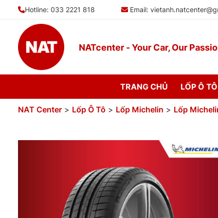
Bỏ
Hotline: 033 2221 818
Email:
vietanh.natcenter@g
qua
nội
dung
NATcenter - Your Car, Our Passi
TRANG CHỦ
LỐP Ô TÔ
NAT Center
>
Lốp Ô Tô
>
Lốp Michelin
>
Lốp Micheli