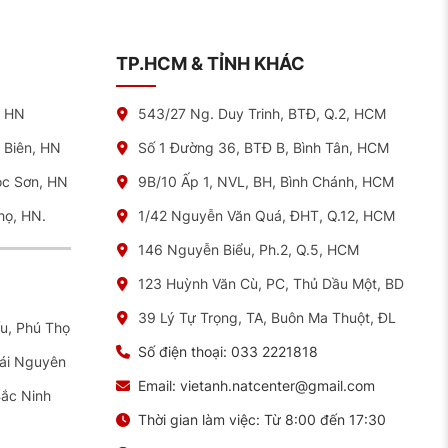
TP.HCM & TỈNH KHÁC
, HN
543/27 Ng. Duy Trinh, BTĐ, Q.2, HCM
 Biên, HN
Số 1 Đường 36, BTĐ B, Bình Tân, HCM
óc Sơn, HN
9B/10 Ấp 1, NVL, BH, Bình Chánh, HCM
họ, HN.
1/42 Nguyễn Văn Quá, ĐHT, Q.12, HCM
146 Nguyễn Biểu, Ph.2, Q.5, HCM
123 Huỳnh Văn Cù, PC, Thủ Dầu Một, BD
39 Lý Tự Trọng, TA, Buôn Ma Thuột, ĐL
ếu, Phú Thọ
Số điện thoại:
033 2221818
hái Nguyên
Email:
vietanh.natcenter@gmail.com
Bắc Ninh
Thời gian làm việc:
Từ 8:00 đến 17:30