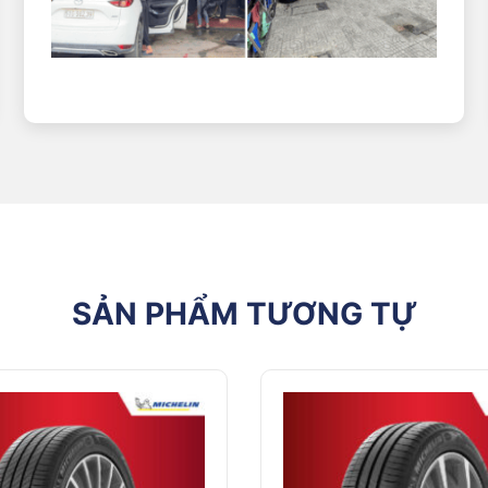
 cao su tiên tiến giúp tối ưu hóa khả năng bám đường trên cả đường 
trong thời tiết xấu.
ế mạnh mẽ và linh hoạt, góp phần khiến việc kiểm soát lái khi vào cu
m giác lái tuyệt vời.
mang đến sự thoải mái bậc nhất cho người lái khi được trang bị các t
rt Power giúp tránh tích tụ nhiệt trên khu vực gai lốp, từ đó hạn ch
a xe.
ượng áp suất cũng như duy trì hình dạng lốp và tăng tuổi thọ lên đế
SẢN PHẨM TƯƠNG TỰ
CẤP LỐP MICHELIN CHÍNH HÃNG TẠI V
ng, được nhập khẩu trực tiếp từ nhà máy Michelin. Mỗi sản phẩm 
àng mức giá tốt nhất thị trường, đi kèm với nhiều chương trình kh
, giàu kinh nghiệm, sẵn sàng hỗ trợ bạn lựa chọn được loại lốp phù h
 hàng rộng rãi, trang thiết bị hiện đại cùng đội ngũ kỹ thuật viên