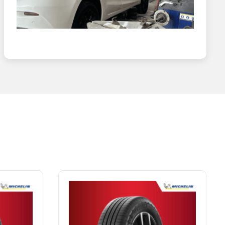
ướt và khô cùng các rãnh thoát nước sâu được thiết kế độc
a, bất kể ở vận tốc cao hay trong các tình huống khẩn cấp,
hiết bị giảm độ ồn, chống sốc, tạo nên sự dễ chịu không chỉ
ế áp lực lên bề mặt lốp và giảm thiểu được lực cản lăn, tối
n 10% so với thế hệ cũ.
IỆT NAM
đều có tem mác, hóa đơn đầy đủ, giúp bạn an tâm về chất
uyến mãi hấp dẫn.
ợp nhất với nhu cầu và điều kiện tài chính.
 lành nghề, đảm bảo mang đến cho bạn trải nghiệm mua sắm