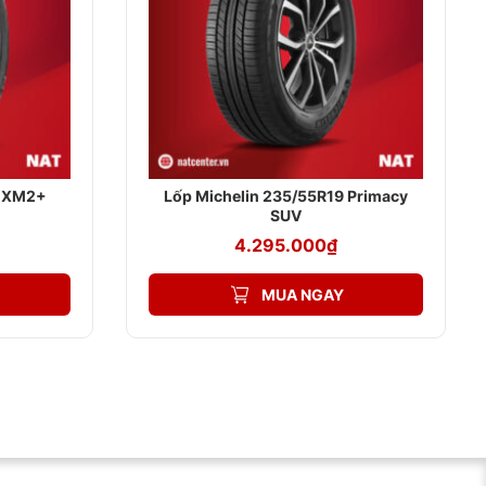
4 XM2+
Lốp Michelin 235/55R19 Primacy
SUV
4.295.000
₫
MUA NGAY