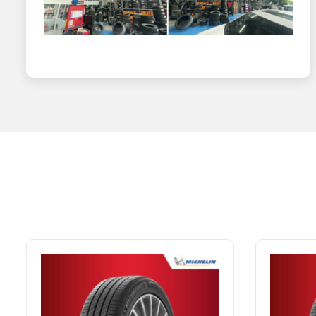
giúp rút ngắn khoảng cách phanh đáng kể.
An toàn dưới điều kiện thời tiết khắc nghiệt: Hợp chất
đáo góp phần mang lại cảm giác ổn định khi chi chuyển 
Khả năng đánh lái chính xác: Cấu trúc lốp được thiết k
đều trở nên dễ dàng và hiệu quả hơn, từ đó mang đến cả
Êm ái khi di chuyển: Loại lốp này đặc biệt nổi bật khi 
cho người lái mà còn có các hành khách khác.
Tiết kiệm nhiên liệu: Công nghệ Green X và hợp chất Spo
ưu hóa mức tiêu thụ nhiên liệu và lượng khí thải CO2 củ
Độ bền cao: Cấu trúc thành bên được gia cố giúp giảm l
NAT CENTER – CỬA HÀNG CUNG 
NAT CENTER cam kết cung cấp 100% lốp Michelin chính hã
lượng và nguồn gốc xuất xứ.
Giá cả cạnh tranh: NAT CENTER luôn mang đến cho khách h
Dịch vụ chuyên nghiệp: Đội ngũ nhân viên tư vấn nhiệt tình
Cơ sở vật chất hiện đại: NAT CENTER sở hữu hệ thống cửa