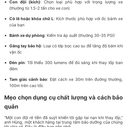
Con đội (kích)
: Chọn loại phù hợp với trọng lượng xe
(thường từ 1.5-2 tấn cho xe con)
Cờ lê hoặc khóa chữ L
: Kích thước phù hợp với ốc bánh xe
của bạn
Bánh xe dự phòng
: Kiểm tra áp suất (thường 30-35 PSI)
Găng tay bảo hộ
: Loại có lớp bọc cao su để tăng độ bám khi
vặn ốc
Đèn pin
: Tối thiểu 300 lumens để đủ sáng khi thay lốp ban
đêm
Tam giác cảnh báo
: Đặt cách xe 30m trên đường thường,
100m trên cao tốc
Mẹo chọn dụng cụ chất lượng và cách bảo
quản
“Một con đội rẻ tiền đã suýt khiến tôi gặp tai nạn khi thay lốp,”
anh Hùng, một khách hàng tại trung tâm bảo dưỡng của chúng
tôi chia sẻ. Đây là điều bạn nên nhớ: