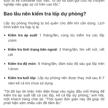
suýt bị xe container húc vào. Từ đó tôi luôn gọi cứu hộ chuyên
nghiệp nếu gặp sự cố trên cao tốc.”
Bao lâu nên kiểm tra lốp dự phòng?
Lốp dự phòng thường bị bỏ quên cho đến khi cần dùng. Lịch
trình kiểm tra hợp lý là:
Kiểm tra áp suất
: 1 tháng/lần, cùng lúc kiểm tra các lốp
chính
Kiểm tra tình trạng bên ngoài
: 3 tháng/lần, tìm vết nứt, vết
cắt
Kiểm tra độ mòn
: 6 tháng/lần, đảm bảo độ sâu gai lốp trên
1.6mm
Kiểm tra tuổi lốp
: Lốp dự phòng nên được thay mới sau 6-7
năm kể cả khi chưa sử dụng
“Tôi đã tạo lời nhắc trên điện thoại vào ngày đầu mỗi tháng để
kiểm tra áp suất tất cả các lốp, kể cả lốp dự phòng,” anh Hải,
một khách hàng chia sẻ. “Thói quen đơn giản này đã giúp tôi
phát hiện sớm nhiều vấn đề tiềm ẩn.”