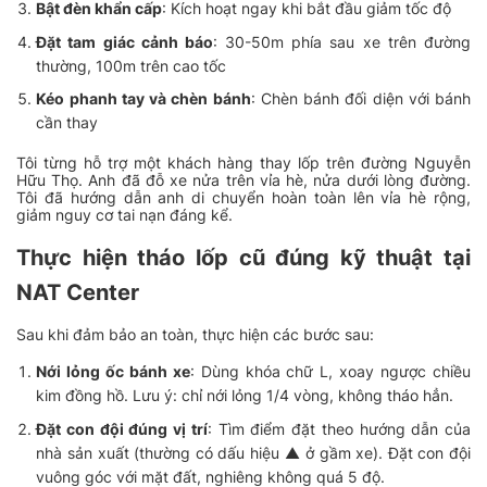
Bật đèn khẩn cấp
: Kích hoạt ngay khi bắt đầu giảm tốc độ
Đặt tam giác cảnh báo
: 30-50m phía sau xe trên đường
thường, 100m trên cao tốc
Kéo phanh tay và chèn bánh
: Chèn bánh đối diện với bánh
cần thay
Tôi từng hỗ trợ một khách hàng thay lốp trên đường Nguyễn
Hữu Thọ. Anh đã đỗ xe nửa trên vỉa hè, nửa dưới lòng đường.
Tôi đã hướng dẫn anh di chuyển hoàn toàn lên vỉa hè rộng,
giảm nguy cơ tai nạn đáng kể.
Thực hiện tháo lốp cũ đúng kỹ thuật tại
NAT Center
Sau khi đảm bảo an toàn, thực hiện các bước sau:
Nới lỏng ốc bánh xe
: Dùng khóa chữ L, xoay ngược chiều
kim đồng hồ. Lưu ý: chỉ nới lỏng 1/4 vòng, không tháo hẳn.
Đặt con đội đúng vị trí
: Tìm điểm đặt theo hướng dẫn của
nhà sản xuất (thường có dấu hiệu ▲ ở gầm xe). Đặt con đội
vuông góc với mặt đất, nghiêng không quá 5 độ.