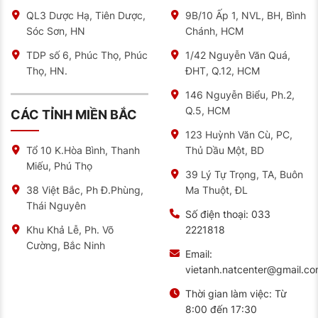
QL3 Dược Hạ, Tiên Dược,
9B/10 Ấp 1, NVL, BH, Bình
Sóc Sơn, HN
Chánh, HCM
TDP số 6, Phúc Thọ, Phúc
1/42 Nguyễn Văn Quá,
Thọ, HN.
ĐHT, Q.12, HCM
146 Nguyễn Biểu, Ph.2,
Q.5, HCM
CÁC TỈNH MIỀN BẮC
123 Huỳnh Văn Cù, PC,
Thủ Dầu Một, BD
Tổ 10 K.Hòa Bình, Thanh
Miếu, Phú Thọ
39 Lý Tự Trọng, TA, Buôn
Ma Thuột, ĐL
38 Việt Bắc, Ph Đ.Phùng,
Thái Nguyên
Số điện thoại:
033
2221818
Khu Khả Lễ, Ph. Võ
Cường, Bắc Ninh
Email:
vietanh.natcenter@gmail.c
Thời gian làm việc:
Từ
8:00 đến 17:30