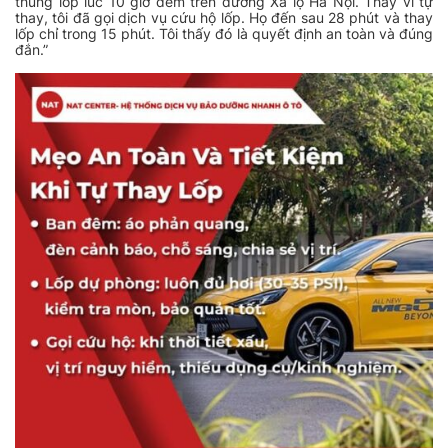
thủng lốp lúc 10 giờ đêm trên đường Xa lộ Hà Nội. Thay vì tự
thay, tôi đã gọi dịch vụ cứu hộ lốp. Họ đến sau 28 phút và thay
lốp chỉ trong 15 phút. Tôi thấy đó là quyết định an toàn và đúng
đắn.”