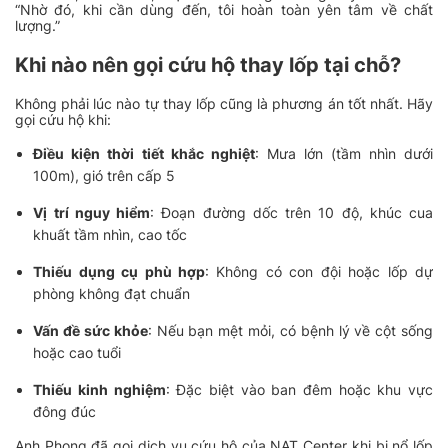
“Nhờ đó, khi cần dùng đến, tôi hoàn toàn yên tâm về chất
lượng.”
Khi nào nên gọi cứu hộ thay lốp tại chỗ?
Không phải lúc nào tự thay lốp cũng là phương án tốt nhất. Hãy
gọi cứu hộ khi:
Điều kiện thời tiết khắc nghiệt
: Mưa lớn (tầm nhìn dưới
100m), gió trên cấp 5
Vị trí nguy hiểm
: Đoạn đường dốc trên 10 độ, khúc cua
khuất tầm nhìn, cao tốc
Thiếu dụng cụ phù hợp
: Không có con đội hoặc lốp dự
phòng không đạt chuẩn
Vấn đề sức khỏe
: Nếu bạn mệt mỏi, có bệnh lý về cột sống
hoặc cao tuổi
Thiếu kinh nghiệm
: Đặc biệt vào ban đêm hoặc khu vực
đông đúc
Anh Phong đã gọi dịch vụ cứu hộ của NAT Center khi bị nổ lốp