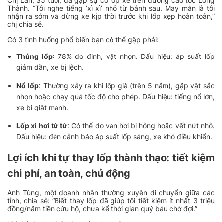
Chị Lan, 35 tuổi, đã gặp sự cố lốp xe trên đường cao tốc Long
Thành. “Tôi nghe tiếng ‘xì xì’ nhỏ từ bánh sau. May mắn là tôi
nhận ra sớm và dừng xe kịp thời trước khi lốp xẹp hoàn toàn,”
chị chia sẻ.
Có 3 tình huống phổ biến bạn có thể gặp phải:
Thủng lốp
: 78% do đinh, vật nhọn. Dấu hiệu: áp suất lốp
giảm dần, xe bị lệch.
Nổ lốp
: Thường xảy ra khi lốp già (trên 5 năm), gặp vật sắc
nhọn hoặc chạy quá tốc độ cho phép. Dấu hiệu: tiếng nổ lớn,
xe bị giật mạnh.
Lốp xì hơi từ từ
: Có thể do van hơi bị hỏng hoặc vết nứt nhỏ.
Dấu hiệu: đèn cảnh báo áp suất lốp sáng, xe khó điều khiển.
Lợi ích khi tự thay lốp thành thạo: tiết kiệm
chi phí, an toàn, chủ động
Anh Tùng, một doanh nhân thường xuyên di chuyển giữa các
tỉnh, chia sẻ: “Biết thay lốp đã giúp tôi tiết kiệm ít nhất 3 triệu
đồng/năm tiền cứu hộ, chưa kể thời gian quý báu chờ đợi.”