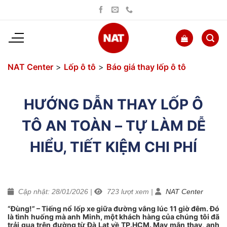
Bỏ
qua
nội
dung
NAT Center
>
Lốp ô tô
>
Báo giá thay lốp ô tô
HƯỚNG DẪN THAY LỐP Ô
TÔ AN TOÀN – TỰ LÀM DỄ
HIỂU, TIẾT KIỆM CHI PHÍ
Cập nhật: 28/01/2026
|
723
lượt xem
|
NAT Center
“Đùng!” – Tiếng nổ lốp xe giữa đường vắng lúc 11 giờ đêm. Đó
là tình huống mà anh Minh, một khách hàng của chúng tôi đã
trải qua trên đường từ Đà Lạt về TP.HCM. May mắn thay, anh