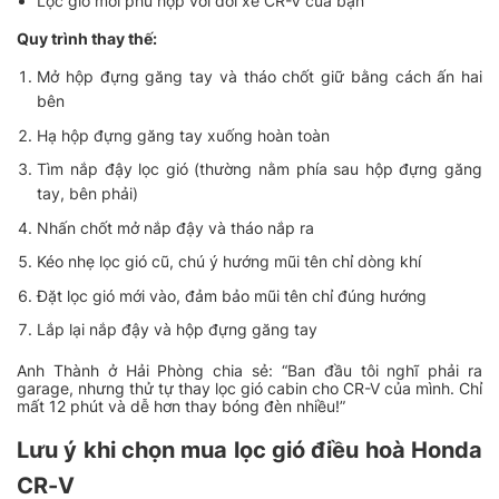
Lọc gió mới phù hợp với đời xe CR-V của bạn
Quy trình thay thế:
Mở hộp đựng găng tay và tháo chốt giữ bằng cách ấn hai
bên
Hạ hộp đựng găng tay xuống hoàn toàn
Tìm nắp đậy lọc gió (thường nằm phía sau hộp đựng găng
tay, bên phải)
Nhấn chốt mở nắp đậy và tháo nắp ra
Kéo nhẹ lọc gió cũ, chú ý hướng mũi tên chỉ dòng khí
Đặt lọc gió mới vào, đảm bảo mũi tên chỉ đúng hướng
Lắp lại nắp đậy và hộp đựng găng tay
Anh Thành ở Hải Phòng chia sẻ:
“Ban đầu tôi nghĩ phải ra
garage, nhưng thử tự thay lọc gió cabin cho CR-V của mình. Chỉ
mất 12 phút và dễ hơn thay bóng đèn nhiều!”
Lưu ý khi chọn mua lọc gió điều hoà Honda
CR-V