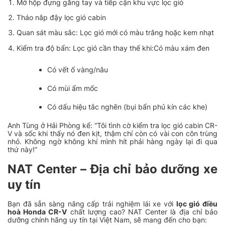
Mở hộp đựng găng tay và tiếp cận khu vực lọc gió
Tháo nắp đậy lọc gió cabin
Quan sát màu sắc: Lọc gió mới có màu trắng hoặc kem nhạt
Kiểm tra độ bẩn: Lọc gió cần thay thế khi:Có màu xám đen
Có vết ố vàng/nâu
Có mùi ẩm mốc
Có dấu hiệu tắc nghẽn (bụi bẩn phủ kín các khe)
Anh Tùng ở Hải Phòng kể:
“Tôi tình cờ kiểm tra lọc gió cabin CR-
V và sốc khi thấy nó đen kịt, thậm chí còn có vài con côn trùng
nhỏ. Không ngờ không khí mình hít phải hàng ngày lại đi qua
thứ này!”
NAT Center – Địa chỉ bảo dưỡng xe
uy tín
Bạn đã sẵn sàng nâng cấp trải nghiệm lái xe với
lọc gió điều
hoà Honda CR-V
chất lượng cao? NAT Center là địa chỉ bảo
dưỡng chính hãng uy tín tại Việt Nam, sẽ mang đến cho bạn: