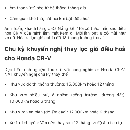
Âm thanh “rít” nhẹ từ hệ thống thông gió
Cảm giác khó thở, hắt hơi khi bật điều hoà
Anh Tuấn, khách hàng ở Đà Nẵng kể:
“Tôi cứ thắc mắc sao điều
hoà CR-V của mình làm mát kém đi. Mỗi lần bật là có mùi như
vớ cũ. Hóa ra lọc gió cabin đã 18 tháng không thay!”
Chu kỳ khuyến nghị thay lọc gió điều hoà
cho Honda CR-V
Dựa trên kinh nghiệm thực tế với hàng nghìn xe Honda CR-V,
NAT khuyến nghị chu kỳ thay thế:
Khu vực đô thị thông thường: 15.000km hoặc 12 tháng
Khu vực nhiều bụi, ô nhiễm (công trường, đường đất):
10.000km hoặc 6 tháng
Khu vực ven biển (độ ẩm cao): 12.000km hoặc 9 tháng
Xe ít di chuyển: Vẫn nên thay sau 12 tháng, vì độ ẩm tích tụ