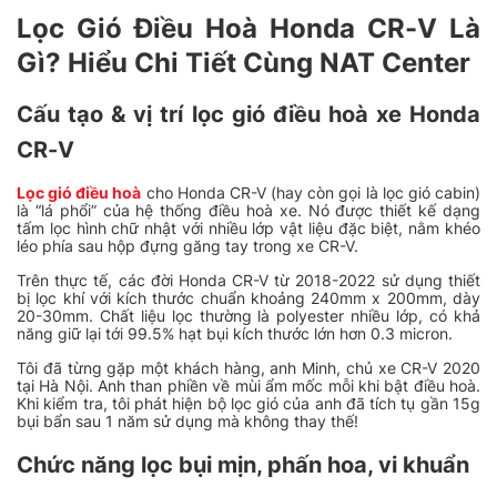
Lọc Gió Điều Hoà Honda CR-V Là
Gì? Hiểu Chi Tiết Cùng NAT Center
Cấu tạo & vị trí lọc gió điều hoà xe Honda
CR-V
Lọc gió điều hoà
cho Honda CR-V (hay còn gọi là lọc gió cabin)
là “lá phổi” của hệ thống điều hoà xe. Nó được thiết kế dạng
tấm lọc hình chữ nhật với nhiều lớp vật liệu đặc biệt, nằm khéo
léo phía sau hộp đựng găng tay trong xe CR-V.
Trên thực tế, các đời Honda CR-V từ 2018-2022 sử dụng thiết
bị lọc khí với kích thước chuẩn khoảng 240mm x 200mm, dày
20-30mm. Chất liệu lọc thường là polyester nhiều lớp, có khả
năng giữ lại tới 99.5% hạt bụi kích thước lớn hơn 0.3 micron.
Tôi đã từng gặp một khách hàng, anh Minh, chủ xe CR-V 2020
tại Hà Nội. Anh than phiền về mùi ẩm mốc mỗi khi bật điều hoà.
Khi kiểm tra, tôi phát hiện bộ lọc gió của anh đã tích tụ gần 15g
bụi bẩn sau 1 năm sử dụng mà không thay thế!
Chức năng lọc bụi mịn, phấn hoa, vi khuẩn