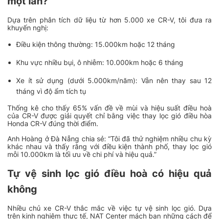
một lần?
Dựa trên phân tích dữ liệu từ hơn 5.000 xe CR-V, tôi đưa ra
khuyến nghị:
Điều kiện thông thường: 15.000km hoặc 12 tháng
Khu vực nhiều bụi, ô nhiễm: 10.000km hoặc 6 tháng
Xe ít sử dụng (dưới 5.000km/năm): Vẫn nên thay sau 12
tháng vì độ ẩm tích tụ
Thống kê cho thấy 65% vấn đề về mùi và hiệu suất điều hoà
của CR-V được giải quyết chỉ bằng việc thay lọc gió điều hòa
Honda CR-V đúng thời điểm.
Anh Hoàng ở Đà Nẵng chia sẻ:
“Tôi đã thử nghiệm nhiều chu kỳ
khác nhau và thấy rằng với điều kiện thành phố, thay lọc gió
mỗi 10.000km là tối ưu về chi phí và hiệu quả.”
Tự vệ sinh lọc gió điều hoà có hiệu quả
không
Nhiều chủ xe CR-V thắc mắc về việc tự vệ sinh lọc gió. Dựa
trên kinh nghiệm thực tế, NAT Center mách bạn những cách để