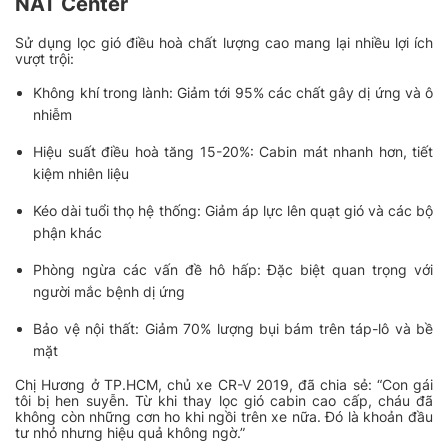
NAT Center
Sử dụng lọc gió điều hoà chất lượng cao mang lại nhiều lợi ích
vượt trội:
Không khí trong lành: Giảm tới 95% các chất gây dị ứng và ô
nhiễm
Hiệu suất điều hoà tăng 15-20%: Cabin mát nhanh hơn, tiết
kiệm nhiên liệu
Kéo dài tuổi thọ hệ thống: Giảm áp lực lên quạt gió và các bộ
phận khác
Phòng ngừa các vấn đề hô hấp: Đặc biệt quan trọng với
người mắc bệnh dị ứng
Bảo vệ nội thất: Giảm 70% lượng bụi bám trên táp-lô và bề
mặt
Chị Hương ở TP.HCM, chủ xe CR-V 2019, đã chia sẻ:
“Con gái
tôi bị hen suyễn. Từ khi thay lọc gió cabin cao cấp, cháu đã
không còn những cơn ho khi ngồi trên xe nữa. Đó là khoản đầu
tư nhỏ nhưng hiệu quả không ngờ.”