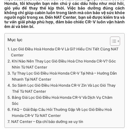
Honda, tôi khuyên bạn nên chú ý các dấu hiệu như mùi hôi,
gió yếu để thay thế kịp thời. Việc bảo dưỡng đúng cách
không chỉ giúp cabin luôn trong lành mà còn bảo vệ sức khỏe
người ngồi trong xe. Đến NAT Center, bạn sẽ được kiểm tra và
tư vấn giải pháp phù hợp, đảm bảo chiếc CR-V luôn vận hành
êm ái và bền bỉ.
Mục lục
Lọc Gió Điều Hoà Honda CR-V Là Gì? Hiểu Chi Tiết Cùng NAT
Center
Khi Nào Nên Thay Lọc Gió Điều Hoà Cho Honda CR-V? Góc
Nhìn Từ NAT Center
Tự Thay Lọc Gió Điều Hoà Honda CR-V Tại Nhà – Hướng Dẫn
Nhanh Tại NAT Center
So Sánh Lọc Gió Điều Hoà Honda CR-V Zin Và Lọc Gió Thay
Thế Từ NAT Center
Bảng Giá Lọc Gió Điều Hoà Honda CR-V Và Dịch Vụ Chăm
Sóc
FAQ – Giải Đáp Câu Hỏi Thường Gặp Về Lọc Gió Điều Hoà
Honda CR-V Từ NAT Center
NAT Center – Địa chỉ bảo dưỡng xe uy tín