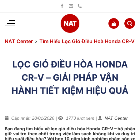
Bỏ
qua
nội
dung
NAT Center
>
Tìm Hiểu Lọc Gió Điều Hoà Honda CR-V
LỌC GIÓ ĐIỀU HÒA HONDA
CR-V – GIẢI PHÁP VẬN
HÀNH TIẾT KIỆM HIỆU QUẢ
Cập nhật: 28/01/2026
|
1773
lượt xem
|
NAT Center
Bạn đang tìm hiểu về lọc gió điều hòa Honda CR-V – bộ phận
giữ vai trò then chốt trong việc làm sạch không khí và duy trì
hiệu suất điều hòa? Với hơn 10 năm kinh nghiệm chăm sóc xe