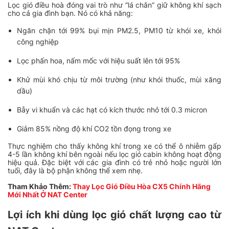
Lọc gió điều hoà đóng vai trò như “lá chắn” giữ không khí sạch
cho cả gia đình bạn. Nó có khả năng:
Ngăn chặn tới 99% bụi mịn PM2.5, PM10 từ khói xe, khói
công nghiệp
Lọc phấn hoa, nấm mốc với hiệu suất lên tới 95%
Khử mùi khó chịu từ môi trường (như khói thuốc, mùi xăng
dầu)
Bẫy vi khuẩn và các hạt có kích thước nhỏ tới 0.3 micron
Giảm 85% nồng độ khí CO2 tồn đọng trong xe
Thực nghiệm cho thấy không khí trong xe có thể ô nhiễm gấp
4-5 lần không khí bên ngoài nếu lọc gió cabin không hoạt động
hiệu quả. Đặc biệt với các gia đình có trẻ nhỏ hoặc người lớn
tuổi, đây là bộ phận không thể xem nhẹ.
Tham Khảo Thêm:
Thay Lọc Gió Điều Hòa CX5 Chính Hãng
Mới Nhất Ở NAT Center
Lợi ích khi dùng lọc gió chất lượng cao từ