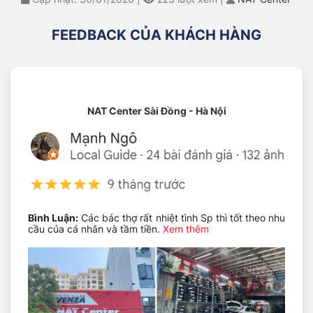
FEEDBACK CỦA KHÁCH HÀNG
NAT Center Sài Đồng - Hà Nội
Lọc Gió Masuma MFA-H307
Bình Luận:
Các bác thợ rất nhiệt tình Sp thì tốt theo nhu
cầu của cá nhân và tầm tiền.
Xem thêm
Mục lục
Lọc gió động cơ là gì và vì sao cần thay định kỳ?
Cấu tạo & công nghệ lọc tiên tiến
Ứng dụng & mã đối chiếu chính xác
Hướng Dẫn Thay Thế & Bảo Trì