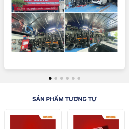
Câu hỏi thường gặp
NAT Center – Địa chỉ bảo dưỡng xe uy tín
Lọc gió động cơ là gì và vì sao cần thay
định kỳ?
Hãy hình dung động cơ như một vận động viên
marathon, cần nguồn không khí sạch liên tục để duy
trì hiệu suất tối đa. Khi chạy, cần không khí sạch để
duy trì hiệu suất tối ưu.
“Lọc gió động cơ” chính là “mặt nạ lọc” giúp loại bỏ tạp
chất trước khi không khí đi vào buồng đốt.
Tại trung tâm thường xuyên gặp các trường hợp xe
Civic 1.8 bị sụt giảm công suất, hao xăng bất thường
chỉ vì chủ xe bỏ qua việc thay lọc gió định kỳ. Khi lọc
gió bị bẩn:
SẢN PHẨM TƯƠNG TỰ
– Động cơ phải “gắng sức” hút không khí qua lớp bụi
dày đặc
– Hỗn hợp khí-xăng trở nên nghèo, khiến xe gằn máy,
tăng tốc yếu
– Các chi tiết máy bị mài mòn nhanh chóng do bụi mịn