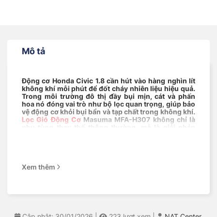
Mô tả
Động cơ Honda Civic 1.8 cần hút vào hàng nghìn lít
không khí mỗi phút để đốt cháy nhiên liệu hiệu quả.
Trong môi trường đô thị đầy bụi mịn, cát và phấn
hoa nó đóng vai trò như bộ lọc quan trọng, giúp bảo
vệ động cơ khỏi bụi bẩn và tạp chất trong không khí.
Lọc Gió Động Cơ
Masuma MFA-H307 không chỉ là
phụ tùng thay thế thông thường, mà là giải pháp
OEM Nhật Bản giúp lọc sạch tới 99% bụi bẩn, cho
động cơ “thở” dễ dàng hơn. Tại trung tâm NAT
Center, chúng tôi cung cấp loại phụ kiện này với
chất lượng đảm bảo
.
Xem thêm
Cập nhật: 30/01/2026
|
223
lượt xem
|
NAT Center