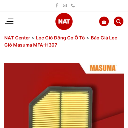
Bỏ
qua
nội
dung
NAT Center
>
Lọc Gió Động Cơ Ô Tô
>
Báo Giá Lọc
Gió Masuma MFA-H307