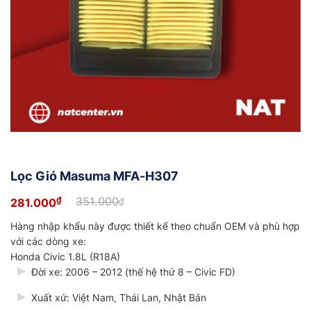
Lọc Gió Masuma MFA-H307
₫
351.000
281.000
₫
Giá
Giá
gốc
hiện
Hàng nhập khẩu này được thiết kế theo chuẩn OEM và phù hợp
là:
tại
351.000₫.
là:
với các dòng xe:
281.000₫.
Honda Civic 1.8L (R18A)
Đời xe: 2006 – 2012 (thế hệ thứ 8 – Civic FD)
Xuất xứ: Việt Nam, Thái Lan, Nhật Bản