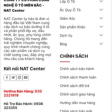
hiệu quả hơn
Lốp Ô Tô
NGHỆ Ô TÔ MIỀN BẮC -
Cải thiện khả năng tăng tốc, giảm mức tiêu thụ
Ắc Quy Ô Tô
NAT Center
xăng
Giảm Xóc
NAT Center tự hào là đơn vị
Kéo dài tuổi thọ động cơ nhờ giảm ma sát và mài
hàng đầu tại Việt Nam cung
cấp dịch vụ bảo dưỡng ô tô
Sản phẩm Khác
mòn
và phân phối lốp xe, dầu
nhớt, ắc quy, phụ tùng chính
Hạn chế phát thải, bảo vệ môi trường tốt hơn
Dịch Vụ
hãng. Chúng tôi mang đến
trải nghiệm chuyên nghiệp,
Blog
Ứng dụng & mã đối chiếu chính xác
quy trình nhanh chóng cùng
các sản phẩm và dịch vụ
Hàng nhập khẩu này được thiết kế theo chuẩn OEM
chất lượng cao, đáp ứng mọi
CHÍNH SÁCH
và phù hợp với các dòng xe:
nhu cầu của khách hàng.
Honda Civic 1.8L (R18A)
Kết nối NAT Center
Đời xe: 2006 – 2012 (thế hệ thứ 8 – Civic FD)
Chính sách bảo hành
Xuất xứ: Việt Nam, Thái Lan, Nhật Bản
Chính sách thanh toán
Chính sách đổi trả
Honda Stream 1.8L
Hotline Bán Hàng:
033
Đời xe: 2006 – 2012
Chính sách giao hàng
2221818
Động cơ: R18A, dùng chung lọc với Civic 1.8
Hướng dẫn mua hàng
Hỗ Trợ Bảo Hành:
0936
323355
Thông số đối chiếu
Chính sách bảo mật