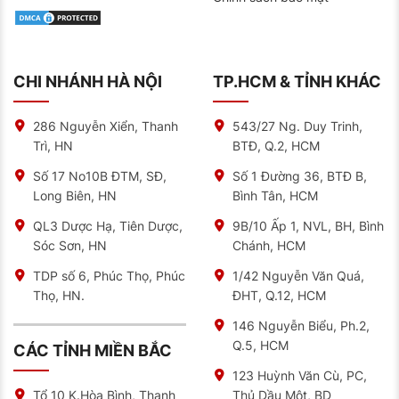
– Mã Masuma: MFA-H307
– Mã OEM Honda: 17220-RNA-A00 / 17220-RNA-003
– Mã tương đương:
JS Asakashi: A33109
CHI NHÁNH HÀ NỘI
TP.HCM & TỈNH KHÁC
Sakura: A-1876
MANN: C 26012
286 Nguyễn Xiển, Thanh
543/27 Ng. Duy Trinh,
Trì, HN
BTĐ, Q.2, HCM
Lọc Gió Động Cơ Masuma MFA-H307 chỉ tương thích
Số 17 No10B ĐTM, SĐ,
Số 1 Đường 36, BTĐ B,
với Civic 1.8 (R18A) từ 2006–2012.
Long Biên, HN
Bình Tân, HCM
Tham khảo thêm:
Lọc Gió Masuma MFA-1011
Chính
Hãng Tại NAT Center 188
QL3 Dược Hạ, Tiên Dược,
9B/10 Ấp 1, NVL, BH, Bình
Hướng Dẫn Thay Thế & Bảo Trì
Sóc Sơn, HN
Chánh, HCM
Dấu hiệu và chu kỳ thay thế
TDP số 6, Phúc Thọ, Phúc
1/42 Nguyễn Văn Quá,
Thọ, HN.
ĐHT, Q.12, HCM
Cần thay mới sau 10.000 – 15.000 km hoặc 6 – 12
tháng tùy điều kiện đường xá. Với xe thường xuyên di
146 Nguyễn Biểu, Ph.2,
chuyển qua khu vực bụi mịn, đường đèo hay môi
Q.5, HCM
CÁC TỈNH MIỀN BẮC
trường ô nhiễm, nên thay sớm hơn – từ 8.000 đến
10.000 km.
123 Huỳnh Văn Cù, PC,
Các biểu hiện cần thay ngay:
Thủ Dầu Một, BD
Tổ 10 K.Hòa Bình, Thanh