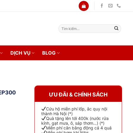
Tìm
kiếm:
DỊCH VỤ
BLOG
 EP300
ƯU ĐÃI & CHÍNH SÁCH
Cứu hộ miễn phí lốp, ắc quy nội
thành Hà Nội (*)
Quà tặng lên tới 400k (nước rửa
kính, gạt mưa, ô, sáp thơm…) (*)
Miễn phí cân bằng động cả 4 quả
Miễn phí bơm khí Nitơ