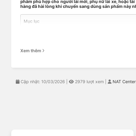
phẩm phù hợp cho người lái mới, phụ nữ lái xe, hoặc tài
hàng đã hài lòng khi chuyển sang dùng sản phẩm này nhờ
Mục lục
Thông số lốp Bridgestone 185/60R15 Chi Tiết – NAT Cent
Công nghệ lốp xe Bridgestone 185/60R15 đỉnh cao – Dịc
Giá lốp xe hơi Bridgestone 185/60R15 hợp lý tại đại lý phâ
So sánh thực tế với các đối thủ cùng phân khúc – Góc nhì
Xem thêm
Trải nghiệm thực tế từ người dùng – Khảo sát của NAT Ce
Nhận biết lốp ô tô Bridgestone 185/60R15 chính hãng
Trải nghiệm thực tế khi lắp đặt tại NAT Center
NAT Center – Địa chỉ thay lốp xe uy tín
Cập nhật: 10/03/2026
|
2979
lượt xem
|
NAT Center
Thông số lốp Bridgestone 185/60R1
185/60R15
trên sản phẩm có ý nghĩa cụ thể:
185
: Chiều rộng 185mm
60
: Tỷ lệ chiều cao bằng 60% chiều rộng (tức khoảng 
R
: Lốp cấu trúc bố thép xuyên tâm (Radial)