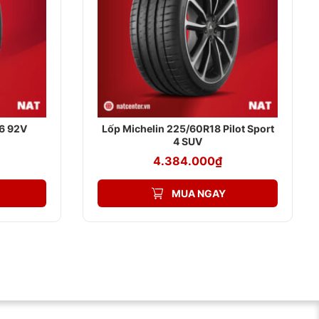
6 92V
Lốp Michelin 225/60R18 Pilot Sport
4 SUV
4.384.000
₫
MUA NGAY