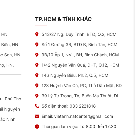
TP.HCM & TỈNH KHÁC
, HN
543/27 Ng. Duy Trinh, BTĐ, Q.2, HCM
 Biên, HN
Số 1 Đường 36, BTĐ B, Bình Tân, HCM
óc Sơn, HN
9B/10 Ấp 1, NVL, BH, Bình Chánh, HCM
họ, HN.
1/42 Nguyễn Văn Quá, ĐHT, Q.12, HCM
146 Nguyễn Biểu, Ph.2, Q.5, HCM
123 Huỳnh Văn Cù, PC, Thủ Dầu Một, BD
39 Lý Tự Trọng, TA, Buôn Ma Thuột, ĐL
ếu, Phú Thọ
Số điện thoại:
033 2221818
hái Nguyên
Email:
vietanh.natcenter@gmail.com
Bắc Ninh
Thời gian làm việc:
Từ 8:00 đến 17:30