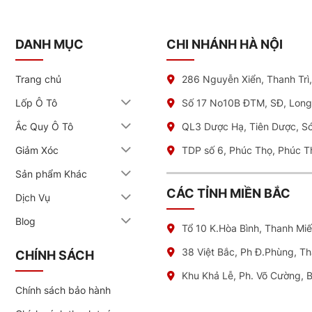
DANH MỤC
CHI NHÁNH HÀ NỘI
Trang chủ
286 Nguyễn Xiển, Thanh Trì
Lốp Ô Tô
Số 17 No10B ĐTM, SĐ, Long
Ắc Quy Ô Tô
QL3 Dược Hạ, Tiên Dược, S
Giảm Xóc
TDP số 6, Phúc Thọ, Phúc T
Sản phẩm Khác
CÁC TỈNH MIỀN BẮC
Dịch Vụ
Blog
Tổ 10 K.Hòa Bình, Thanh Mi
38 Việt Bắc, Ph Đ.Phùng, T
CHÍNH SÁCH
Khu Khả Lễ, Ph. Võ Cường, 
Chính sách bảo hành