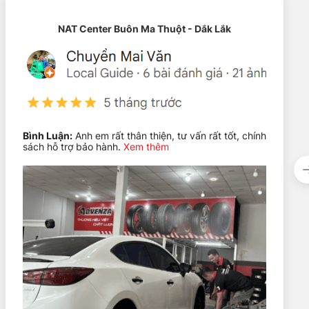
NAT Center Buôn Ma Thuột - Dắk Lắk
erature A, bộ lốp này hoàn toàn đáp ứng nhu cầu di chuyển
 ra, lốp còn sử dụng cao su tổng hợp với tính năng chịu
Bình Luận:
Anh em rất thân thiện, tư vấn rất tốt, chính
sách hỗ trợ bảo hành.
Xem thêm