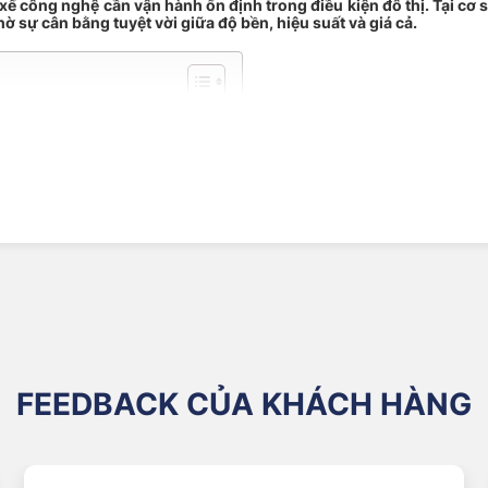
 xế công nghệ cần vận hành ổn định trong điều kiện đô thị. Tại cơ
 sự cân bằng tuyệt vời giữa độ bền, hiệu suất và giá cả.
er
h vụ chuyên nghiệp từ NAT Center
n phối
n từ chuyên gia NAT Center
nter
5 Chi Tiết – NAT Center
FEEDBACK CỦA KHÁCH HÀNG
111mm tùy theo thiết kế)