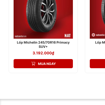
Lốp Michelin 245/70R16 Primacy
Lốp M
SUV+
3.192.000
₫
MUA NGAY