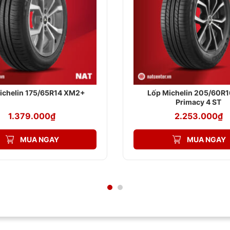
ichelin 175/65R14 XM2+
Lốp Michelin 205/60R1
Primacy 4 ST
1.379.000
₫
2.253.000
₫
MUA NGAY
MUA NGAY