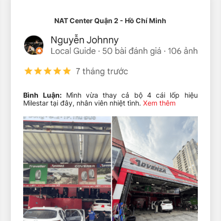
NAT Center Quận 2 - Hồ Chí Minh
 tốc độ H (210 km/h), cùng chỉ số Treadwear 400 – Traction A – Temp
oyota Vios, Honda City, Mazda 2, Hyundai Accent và Kia Rio. Ngoài
kiện khí hậu nóng ẩm.
Bình Luận:
Mình vừa thay cả bộ 4 cái lốp hiệu
Milestar tại đây, nhân viên nhiệt tình.
Xem thêm