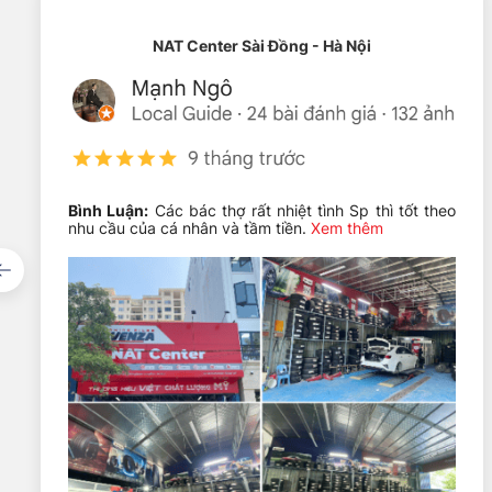
15
: Đường kính vành la-zăng 15 inch
NAT Center Sài Đồng - Hà Nội
Với tải trọng tối đa 560kg/lốp (Load Index 84) và chỉ số
hàng ngày của các dòng xe phổ thông tại Việt Nam như T
nhiệt và chống ăn mòn nhẹ, giúp tăng tuổi thọ trong điều 
Bình Luận:
Các bác thợ rất nhiệt tình Sp thì tốt theo
nhu cầu của cá nhân và tầm tiền.
Xem thêm