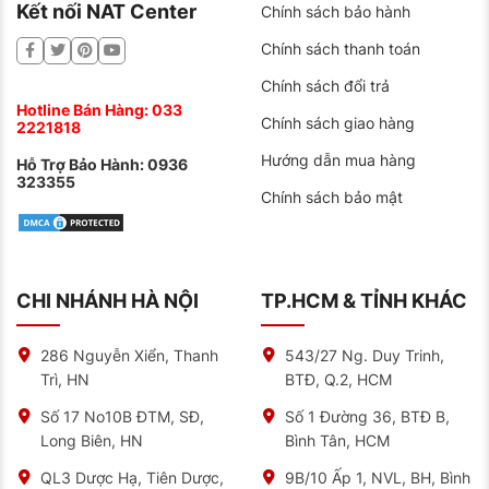
Kết nối NAT Center
Chính sách bảo hành
Chính sách thanh toán
Chính sách đổi trả
Hotline Bán Hàng:
033
Chính sách giao hàng
2221818
Hướng dẫn mua hàng
Hỗ Trợ Bảo Hành:
0936
323355
Chính sách bảo mật
CHI NHÁNH HÀ NỘI
TP.HCM & TỈNH KHÁC
286 Nguyễn Xiển, Thanh
543/27 Ng. Duy Trinh,
Trì, HN
BTĐ, Q.2, HCM
Số 17 No10B ĐTM, SĐ,
Số 1 Đường 36, BTĐ B,
Long Biên, HN
Bình Tân, HCM
QL3 Dược Hạ, Tiên Dược,
9B/10 Ấp 1, NVL, BH, Bình