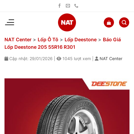
Bỏ
qua
nội
dung
NAT Center
>
Lốp Ô Tô
>
Lốp Deestone
>
Báo Giá
Lốp Deestone 205 55R16 R301
Cập nhật: 29/01/2026
|
1045
lượt xem
|
NAT Center