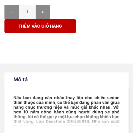
Lốp Deestone 205/55R16 R301 số lượng
THÊM VÀO GIỎ HÀNG
Mô tả
Nếu bạn đang cân nhắc thay lốp cho chiếc sedan
thân thuộc của mình, có thể bạn đang phân vân giữa
hàng chục thương hiệu và mức giá khác nhau. Với
hơn 10 năm đồng hành cùng người dùng xe phổ
thông, tôi có thể gợi ý một lựa chọn không khiến bạn
thất vọng: Lốp Deestone 205/55R16. Nhà sản xuất
thiết kế dòng lốp này đặc biệt phù hợp với điều kiện
đường sá tại Việt Nam, từ những ổ gà đến mặt