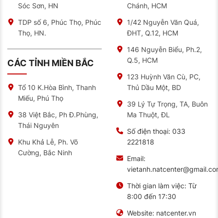
Sóc Sơn, HN
Chánh, HCM
TDP số 6, Phúc Thọ, Phúc
1/42 Nguyễn Văn Quá,
Thọ, HN.
ĐHT, Q.12, HCM
146 Nguyễn Biểu, Ph.2,
Q.5, HCM
CÁC TỈNH MIỀN BẮC
123 Huỳnh Văn Cù, PC,
Thủ Dầu Một, BD
Tổ 10 K.Hòa Bình, Thanh
Miếu, Phú Thọ
39 Lý Tự Trọng, TA, Buôn
Ma Thuột, ĐL
38 Việt Bắc, Ph Đ.Phùng,
Thái Nguyên
Số điện thoại:
033
Infographic hướng dẫn cách đọc thông số lốp ô tô từ
2221818
Khu Khả Lễ, Ph. Võ
trung tâm bảo dưỡng ô tô NAT Center
Cường, Bắc Ninh
Email:
vietanh.natcenter@gmail.c
Những ưu điểm vượt trội không thể bỏ
qua của lốp ô tô Deestone 205/55R16 –
Thời gian làm việc:
Từ
NAT Center
8:00 đến 17:30
Mượt mà đến bất ngờ
Website:
natcenter.vn