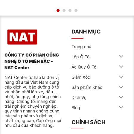
lốp mòn đều và kéo dài tuổi thọ. Nếu bạn không chắc,
kỹ thuật viên tại trung tâm sẽ luôn sẵn sàng kiểm tra
và tư vấn giúp bạn.
Anh Minh (Q.7, TP.HCM) chia sẻ:
“Ban đầu tôi khá nghi
ngờ về lốp Thái, nhưng sau 2 năm và hơn 35.000km,
DANH MỤC
lốp của tôi vẫn còn độ sâu gai 5mm, mòn rất đều.
Không thể tin được với mức giá như vậy!”
Trang chủ
Tham Khảo Thêm:
Thay Lốp Deestone 245/70R16
Chính Hãng Uy Tín
CÔNG TY CỔ PHẦN CÔNG
Lốp Ô Tô
NGHỆ Ô TÔ MIỀN BẮC -
Ắc Quy Ô Tô
NAT Center
Giảm Xóc
NAT Center tự hào là đơn vị
hàng đầu tại Việt Nam cung
cấp dịch vụ bảo dưỡng ô tô
Sản phẩm Khác
và phân phối lốp xe, dầu
nhớt, ắc quy, phụ tùng chính
Dịch Vụ
hãng. Chúng tôi mang đến
trải nghiệm chuyên nghiệp,
Blog
quy trình nhanh chóng cùng
các sản phẩm và dịch vụ
chất lượng cao, đáp ứng mọi
CHÍNH SÁCH
nhu cầu của khách hàng.