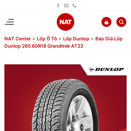
Bỏ
qua
nội
dung
NAT Center
>
Lốp Ô Tô
>
Lốp Dunlop
>
Báo Giá Lốp
Dunlop 265 60R18 Grandtrek AT22