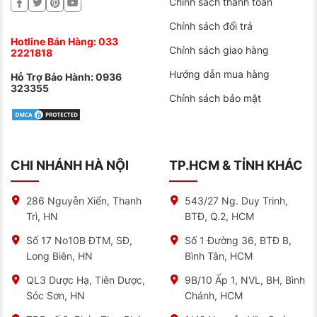
Chính sách thanh toán
Chính sách đổi trả
Hotline Bán Hàng:
033
Chính sách giao hàng
2221818
Hướng dẫn cách đọc thông số lốp ô tô từ trung tâm
Hướng dẫn mua hàng
Hỗ Trợ Bảo Hành:
0936
bảo dưỡng ô tô NAT Center
323355
Chính sách bảo mật
Lốp Dunlop kích thước 265/60R18 Phù Hợp Với
Những Dòng Xe Nào
SUV 7 chỗ, xe bán tải đa dụng, gia đình đi du lịch tự
CHI NHÁNH HÀ NỘI
TP.HCM & TỈNH KHÁC
túc, tài xế thường xuyên di chuyển đường dài đều là
nhóm người dùng phù hợp. Lốp Dunlop 265/60R18
giúp tối ưu trải nghiệm di chuyển trên địa hình hỗn hợp
286 Nguyễn Xiển, Thanh
543/27 Ng. Duy Trinh,
và cả khi off-road nhẹ.
Trì, HN
BTĐ, Q.2, HCM
Toyota Fortuner
: Đặc biệt phù hợp với các phiên
Số 17 No10B ĐTM, SĐ,
Số 1 Đường 36, BTĐ B,
bản 2.7V và 2.8V 4×4
Long Biên, HN
Bình Tân, HCM
Mitsubishi Pajero Sport
: Tương thích hoàn hảo với
QL3 Dược Hạ, Tiên Dược,
9B/10 Ấp 1, NVL, BH, Bình
bản Ultimate 4WD
Sóc Sơn, HN
Chánh, HCM
Ford Everest
: Cải thiện đáng kể trải nghiệm lái cho