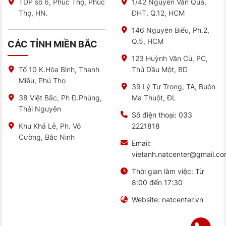
bản Titanium+
TDP số 6, Phúc Thọ, Phúc
1/42 Nguyễn Văn Quá,
Thọ, HN.
ĐHT, Q.12, HCM
Toyota Land Cruiser Prado
: Tăng khả năng địa
hình mà không mất đi sự sang trọng
146 Nguyễn Biểu, Ph.2,
Q.5, HCM
Ford Ranger Wildtrak
: Nâng tầm khả năng off-
CÁC TỈNH MIỀN BẮC
road cho bán tải cao cấp
123 Huỳnh Văn Cù, PC,
Thủ Dầu Một, BD
Tổ 10 K.Hòa Bình, Thanh
Anh Hoàng (Q7, TP.HCM) – chủ xe Fortuner 2.8V chia
sẻ: “Trước đây tôi dùng lốp nguyên bản, nhưng khi
Miếu, Phú Thọ
39 Lý Tự Trọng, TA, Buôn
thay sang loại lốp có kích thước 265/60R18 của
Dunlop, cảm giác lái khác hẳn. Đặc biệt khi đưa gia
Ma Thuột, ĐL
38 Việt Bắc, Ph Đ.Phùng,
đình đi Đà Lạt, đoạn đường đèo dốc trở nên dễ dàng
Thái Nguyên
hơn nhiều.”
Số điện thoại:
033
2221818
Khu Khả Lễ, Ph. Võ
Tham khảo thêm:
Lốp Dunlop 235/55R19
SP Sport
Cường, Bắc Ninh
270 Chính Hãng
Email:
vietanh.natcenter@gmail.c
Công Nghệ Lốp Ô Tô Dunlop 265/60R18 Có
Gì Vượt Trội – NAT Center
Thời gian làm việc:
Từ
Gai Chữ V Đa Hướng – Bám Đường Trong Mọi Tình
8:00 đến 17:30
Huống
Website:
natcenter.vn
Dòng lốp Grandtrek AT22 gây ấn tượng nhờ là thiết kế
gai chữ V đa hướng (rãnh gai hình chữ V xoay đều
nhiều phía) không chỉ đẹp mắt mà còn đạt hiệu quả