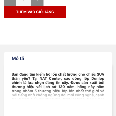
THÊM VÀO GIỎ HÀNG
Mô tả
Bạn đang tìm kiếm bộ lốp chất lượng cho chiếc SUV
thân yêu? Tại NAT Center, các dòng lốp Dunlop
chính là lựa chọn đáng tin cậy. Được sản xuất bởi
thương hiệu với lịch sử 130 năm, hãng này nằm
trong nhóm 5 thương hiệu lốp lớn nhất thế giới và
nổi tiếng nhờ không ngừng đổi mới công nghệ, cạnh
tranh trực tiếp với Michelin, Bridgestone, Goodyear
và Yokohama trong phân khúc SUV cao cấp.
Năm
2024, Dunlop đã đạt doanh số hơn 6 tỷ USD toàn cầu
với hơn 80 triệu lốp bán ra. Tại Việt Nam, thương
hiệu này chiếm 17% thị phần phân khúc lốp SUV cao