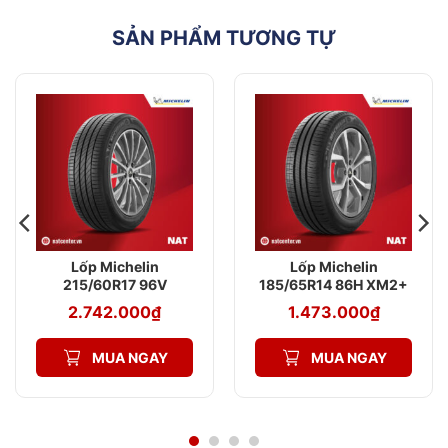
SẢN PHẨM TƯƠNG TỰ
Lốp Michelin
Lốp Michelin
215/60R17 96V
185/65R14 86H XM2+
Primacy 4 ST
2.742.000
₫
1.473.000
₫
MUA NGAY
MUA NGAY