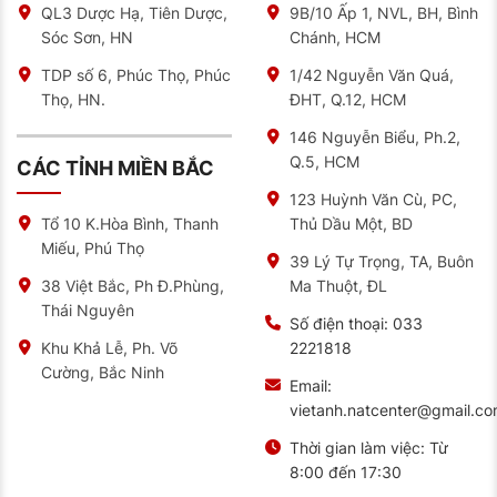
QL3 Dược Hạ, Tiên Dược,
9B/10 Ấp 1, NVL, BH, Bình
TIÊU
MICHELIN
BRIDGESTONE
PIRELLI P
CONTINENTAL
Sóc Sơn, HN
Chánh, HCM
CHÍ
PS4 ZP
RE004
ZERO
SC6
TDP số 6, Phúc Thọ, Phúc
1/42 Nguyễn Văn Quá,
Độ
bám
9.5/10
9/10
9.8/10
9.3/10
Thọ, HN.
ĐHT, Q.12, HCM
khô
146 Nguyễn Biểu, Ph.2,
Độ
bám
9.3/10
8.5/10
8.8/10
9.0/10
Q.5, HCM
CÁC TỈNH MIỀN BẮC
ướt
123 Huỳnh Văn Cù, PC,
Độ
8.5/10
7.5/10
7/10
8.0/10
Thủ Dầu Một, BD
Tổ 10 K.Hòa Bình, Thanh
êm
Miếu, Phú Thọ
Độ
39 Lý Tự Trọng, TA, Buôn
8/10
7.5/10
7/10
7.8/10
ồn
Ma Thuột, ĐL
38 Việt Bắc, Ph Đ.Phùng,
Thái Nguyên
Tuổi
45-
30-
35-40,000km
40,000km
Số điện thoại:
033
thọ
50,000km
35,000km
2221818
Khu Khả Lễ, Ph. Võ
Giá
3.5-4
4-4.5
Cường, Bắc Ninh
(1
3-3.5 triệu
3.8-4.2 triệu
Email:
triệu
triệu
lốp)
vietanh.natcenter@gmail.c
Mẫu lốp Pilot Sport 4 ZP của Michelin cân bằng tốt
Thời gian làm việc:
Từ
giữa khả năng vận hành và độ bền, mang lại giá trị sử
dụng cao. Tuy có mức giá nhỉnh hơn Bridgestone
8:00 đến 17:30
RE004, nhưng đổi lại người dùng nhận được tuổi thọ