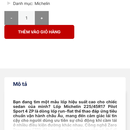
Danh mục: Michelin
Lốp Michelin 225/45R17 (ZR) 91W Pilot Sport 4 ZP số lượng
THÊM VÀO GIỎ HÀNG
Mô tả
Bạn đang tìm một mẫu lốp hiệu suất cao cho chiếc
sedan của mình? Lốp Michelin 225/45R17 Pilot
Sport 4 ZP là dòng lốp run-flat thể thao đáp ứng tiêu
chuẩn vận hành châu Âu, mang đến cảm giác lái tin
cậy cho người dùng ưu tiên sự chủ động khi cầm lái
ở nhiều điều kiện đường khác nhau. Công nghệ Zero
Pressure (ZP) độc quyền cho phép xe vẫn có thể di