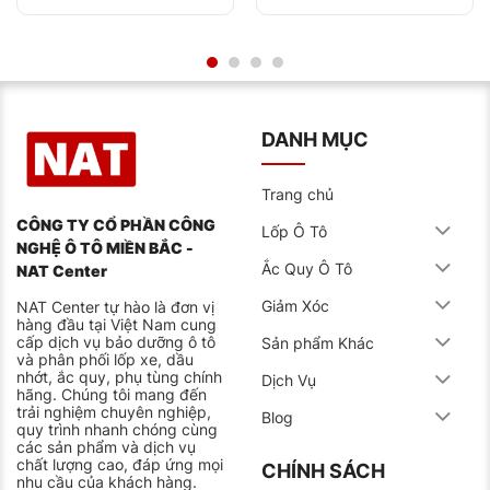
khách.
Chị Hương – chủ xe Mazda 3 Sport cũng phản hồi tích
cực:
“Nâng cấp từ lốp tiêu chuẩn lên dòng Pilot Sport
4 giúp chiếc xe của tôi cầm lái chắc chắn hơn hẳn,
đặc biệt khi di chuyển trên đường đèo dốc, nơi cần độ
bám ngang và khả năng ôm cua ổn định ở tốc độ cao.”
DANH MỤC
Trải nghiệm lái thực tế tại Việt Nam
Lốp Pilot Sport 4 ZP 225/45R17 (ZR) 91W khắc phục
Trang chủ
hiệu quả các vấn đề thường gặp trên lốp hiệu suất
cao tại Việt Nam:
CÔNG TY CỔ PHẦN CÔNG
Lốp Ô Tô
NGHỆ Ô TÔ MIỀN BẮC -
Độ ồn thấp
: Dàn gai lốp tối ưu giảm tiếng ồn khi
Ắc Quy Ô Tô
NAT Center
chạy ở tốc độ cao
Giảm Xóc
NAT Center tự hào là đơn vị
Tuổi thọ cao
: Hợp chất cao su mới kéo dài tuổi đời
hàng đầu tại Việt Nam cung
cấp dịch vụ bảo dưỡng ô tô
Sản phẩm Khác
lên tới 45,000-50,000 km
và phân phối lốp xe, dầu
nhớt, ắc quy, phụ tùng chính
Bám đường ướt xuất sắc
: Rãnh thoát nước thiết kế
Dịch Vụ
hãng. Chúng tôi mang đến
theo hướng dẫn động đảm bảo độ bám khi mưa
trải nghiệm chuyên nghiệp,
Blog
quy trình nhanh chóng cùng
“Lốp thể thao nào bám tốt khi mưa?”
– Loại lốp
các sản phẩm và dịch vụ
225/45R17 (ZR) 91W được công nhận bởi nhiều
chất lượng cao, đáp ứng mọi
CHÍNH SÁCH
chuyên gia lốp là một trong những lựa chọn lý tưởng
nhu cầu của khách hàng.