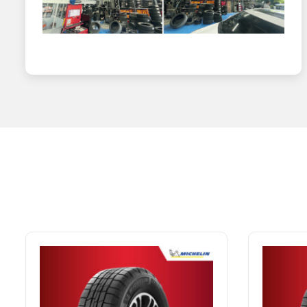
nên êm ái, ổn định hơn.
Độ bền và tuổi thọ sử dụng
Dòng lốp Primacy cho xe SUV được đánh giá cao về độ bền
đường dài. Khi được bảo dưỡng đúng cách như cân bằng độ
đô thị.
Nhờ vào các yếu tố trên, lốp xe Tucson đến từ nhà Michel
tương thích.
Theo nhiều đánh giá trên các diễn đàn xe, lốp SUV Michel
phân khúc.
Trải nghiệm thực tế khi sử dụng lốp Michel
Qua nhiều năm thực hiện thay và kiểm định lốp tại trung
độ ổn định và êm ái tốt ngay cả sau quãng đường sử dụng
Lốp vận hành ổn định trên cao tốc, kiểm soát lái chính x
Đây là lựa chọn được nhiều khách hàng đánh giá cao nhờ đ
Thông số lốp ô tô Michelin 235/50R
Lốp Michelin kích thước 235/50R19
trình bày đến khách
không săm đang trở thành xu hướng phổ biến trong ngành 
lái. Thông số này mang ý nghĩa như sau: