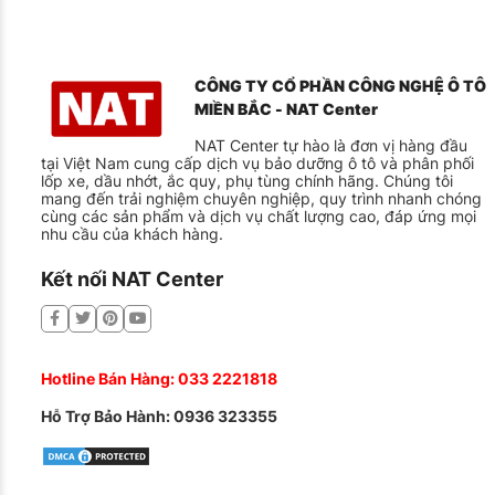
Chỉ số tải trọng
99
Chỉ số tốc độ
W
Công dụng
Lốp dùng cho xe thể 
CÔNG TY CỔ PHẦN CÔNG NGHỆ Ô TÔ
MIỀN BẮC - NAT Center
Sản phẩm đạt tiêu chuẩn EU Tire Label với 3 chỉ số chính g
người dùng dễ dàng đánh giá mức an toàn, độ êm và khả n
NAT Center tự hào là đơn vị hàng đầu
cấp.
tại Việt Nam cung cấp dịch vụ bảo dưỡng ô tô và phân phối
lốp xe, dầu nhớt, ắc quy, phụ tùng chính hãng. Chúng tôi
Tham khảo thêm:
Lốp Michelin 215/50R17 95W Primacy 
mang đến trải nghiệm chuyên nghiệp, quy trình nhanh chóng
cùng các sản phẩm và dịch vụ chất lượng cao, đáp ứng mọi
Giá lốp xe Michelin 235/50R19 so 
nhu cầu của khách hàng.
Giá lốp 235/50R19 thương hiệu Michelin trên thị trường h
Kết nối NAT Center
theo chính sách khuyến mãi tại từng thời điểm. Khi sử dụ
viên tay nghề cao – mang lại sự an tâm và hài lòng tối đa.
So với các thương hiệu khác như Bridgestone Alenza 001, 
vào xuất xứ và nơi sản xuất, thực tế giá của Michelin thư
Hotline Bán Hàng:
033 2221818
Tuy nhiên, sự chênh lệch này hoàn toàn tương xứng với ch
Hỗ Trợ Bảo Hành:
0936 323355
để chắc chắn tính an toàn và bền lâu. Mức
giá lốp ô tô M
rằng là sự đầu tư thông minh.
Bạn đang tìm lốp SUV phù hợp cho xe Tucson, CX-5 hay CR