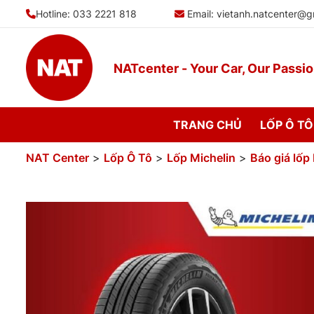
Bỏ
Hotline: 033 2221 818
Email:
vietanh.natcenter@g
qua
nội
dung
NATcenter - Your Car, Our Passi
TRANG CHỦ
LỐP Ô TÔ
NAT Center
>
Lốp Ô Tô
>
Lốp Michelin
>
Báo giá lốp