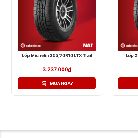
Độ rộng lốp 235mm:
Khoảng cách giữa 2 thành lốp là
biệt trong điều kiện đường trơn trượt.
Tỉ lệ chiều cao 50%:
bề cao lốp so với chiều rộng lốp 
Lazang 19 inch:
Đường kính mâm (vành) xe là 19 inch, 
trình hoạt động linh hoạt.
Để biết xe ô tô có kích cỡ lốp bao nhiêu, người lái có thể
tiêu chí cao và đa dạng sự lựa chọn, lốp Michelin 235/5
Lốp Michelin 255/70R16 LTX Trail
Lốp 2
Thương hiệu lốp
Michelin
3.237.000
₫
Kích thước lốp
235/50R19
Dòng gai
Primacy SUV
MUA NGAY
Độ rộng lốp
235 mm
Tỷ lệ chiều cao
50%
Thiết kế lốp
Radial – Lốp bố tỏa tr
Kích thước mâm xe (lazang)
19 inch
Xuất xứ
Thái Lan
Loại lốp
Lốp không săm