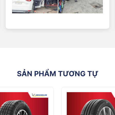
 gai lốp và khả năng mài mòn đồng đều, nhờ cấu trúc hợp chất cao 
ng và đảo lốp định kỳ, tuổi thọ trung bình có thể đạt hơn 50.000 
in thường được yêu thích bởi các bác tài nhờ vào sự chất lượng từ 
in được người dùng ưa chuộng bởi khả năng bám đường ổn định, êm ái
in Primacy SUV+
 tâm bảo dưỡng ô tô NAT Center, đội ngũ kỹ thuật nhận thấy Micheli
 dài.
SẢN PHẨM TƯƠNG TỰ
ác và tiết kiệm nhiên liệu hơn khoảng 5–7% so với một số dòng cùng
ộ êm, khả năng bám đường và hiệu suất tiết kiệm nhiên liệu vượt trộ
19 chi tiết tại NAT Center
 hàng những dữ liệu chính xác về bề rộng, độ cao của bánh, bán k
công nghiệp ô tô nhờ những sự vượt trội giúp giảm thiểu nguy cơ t