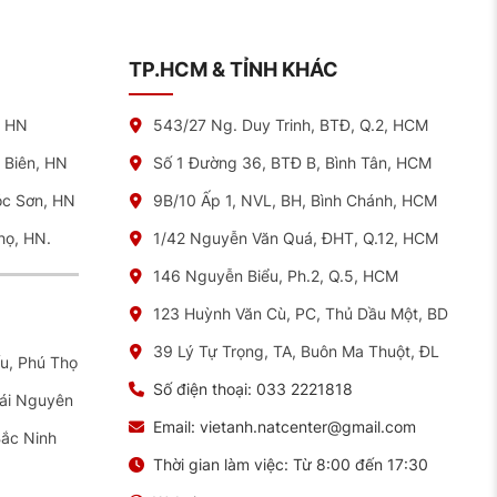
TP.HCM & TỈNH KHÁC
l Efficiency) và độ ồn bên ngoài (Noise Level). Nhờ đó,
, HN
543/27 Ng. Duy Trinh, BTĐ, Q.2, HCM
sản phẩm đáp ứng tốt yêu cầu của các dòng xe SUV cao
 Biên, HN
Số 1 Đường 36, BTĐ B, Bình Tân, HCM
óc Sơn, HN
9B/10 Ấp 1, NVL, BH, Bình Chánh, HCM
họ, HN.
1/42 Nguyễn Văn Quá, ĐHT, Q.12, HCM
146 Nguyễn Biểu, Ph.2, Q.5, HCM
i cơ sở NAT Center. Ngoài ra, giá lốp có thể thay đổi tùy
bảo hành uy tín và hỗ trợ nhanh chóng từ đội ngũ kỹ thuật
123 Huỳnh Văn Cù, PC, Thủ Dầu Một, BD
ng bình từ 3.500.000 đến 4.500.000 VNĐ mỗi lốp, tùy thuộc
39 Lý Tự Trọng, TA, Buôn Ma Thuột, ĐL
ếu, Phú Thọ
Số điện thoại:
033 2221818
hái Nguyên
vật liệu cao cấp, trải qua quy trình kiểm tra nghiêm ngặt
hưng với những giá trị lâu dài mà lốp cung cấp, đây chắc
Email:
vietanh.natcenter@gmail.com
Bắc Ninh
Thời gian làm việc:
Từ 8:00 đến 17:30
m ái, bền bỉ và tiết kiệm nhiên liệu.