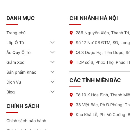
DANH MỤC
CHI NHÁNH HÀ NỘI
thao đa dụng
ồm: độ bám đường ướt (Wet Grip), hiệu suất tiết kiệm nhiên liệu (Fue
Trang chủ
286 Nguyễn Xiển, Thanh Trì
ăng tiết kiệm năng lượng trước khi chọn lốp. Đây là yếu tố giúp 
Lốp Ô Tô
Số 17 No10B ĐTM, SĐ, Long
4 ST Chính Hãng Tại NAT Center
Ắc Quy Ô Tô
QL3 Dược Hạ, Tiên Dược, S
với hãng lốp khác
Giảm Xóc
TDP số 6, Phúc Thọ, Phúc T
Sản phẩm Khác
iện đang dao động từ 4,323,000 đồng mỗi chiếc nếu chủ xe thay lốp tạ
ng dịch vụ tại đơn vị chúng tôi, quý khách được hưởng chính sách 
CÁC TỈNH MIỀN BẮC
Dịch Vụ
Goodyear EfficientGrip SUV hay Pirelli Scorpion Verde, có giá tru
Blog
Tổ 10 K.Hòa Bình, Thanh Mi
ờng cao hơn từ 5-15%.
38 Việt Bắc, Ph Đ.Phùng, T
CHÍNH SÁCH
ất lượng vượt trội mà hãng đem lại. Sản phẩm được chế tạo từ các 
ichelin
nhỉnh hơn đôi chút có lẽ khiến nhiều khách hàng phân vân, n
Khu Khả Lễ, Ph. Võ Cường, 
Chính sách bảo hành
-V? Hãy cân nhắc dòng Michelin Primacy SUV+ – sự kết hợp giữa độ ê