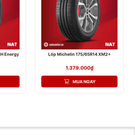
ờng, giúp xe vận hành ổn định và bám đường tốt hơn, đặc
hù hợp cho các dòng xe SUV.
 xế yêu trông thể thao và hiện đại hơn mà còn hỗ trợ quá
g hoặc hiển thị ở thành lốp cũ. Với sự đáp ứng tuyệt vời về
ndai Santafe, Kia Sorento, Mazda CX-5, Honda CR-V.
8H Energy
Lốp Michelin 175/65R14 XM2+
1.379.000
₫
MUA NGAY