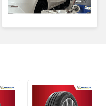
su chịu nhiệt giúp hạn chế biến dạng khi vận hành
km, đáp ứng tốt nhu cầu di chuyển cả ở đường cao tốc lẫn
khâu sản xuất, sự đa dạng mã gai cũng như kích thước lốp
 và tiết kiệm nhiên liệu vượt trội so với các dòng cùng
n Primacy SUV+ là dòng lốp SUV cao cấp có khả năng giữ
 phân khúc như Bridgestone hoặc Goodyear.
i.
ính và tiêu chuẩn kỹ thuật của lốp. Với đặc điểm là lốp
hủng lốp đột ngột, mang lại sự an toàn cao hơn cho người