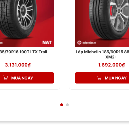
 235mm, đảm bảo sự tương thích tiếp xúc rộng giữa lốp và mặt đư
bằng 50%, đem lại tính cân bằng giữa độ êm ái và khả năng xử lý, p
được sản xuất cho mâm xe kích thước lớn, sản phẩm không chỉ giúp
 tìm ở một vài vị trí như sách hướng dẫn sử dụng xe, trên nắp bình xăn
0R19 là phương án lý tưởng cho những dòng SUV, Crossover như Hyu
35/70R16 190T LTX Trail
Lốp Michelin 185/60R15 8
XM2+
3.131.000
₫
1.692.000
₫
MUA NGAY
MUA NGAY
òn