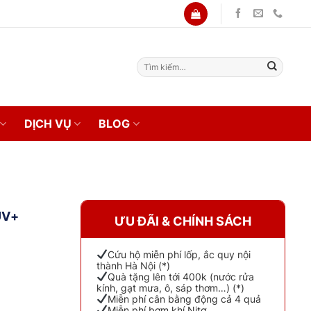
Tìm
kiếm:
DỊCH VỤ
BLOG
UV+
ƯU ĐÃI & CHÍNH SÁCH
Cứu hộ miễn phí lốp, ắc quy nội
thành Hà Nội (*)
Quà tặng lên tới 400k (nước rửa
kính, gạt mưa, ô, sáp thơm…) (*)
Miễn phí cân bằng động cả 4 quả
Miễn phí bơm khí Nitơ