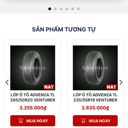
“R”: Kí hiệu cấu trúc Radial.
“17”: Đường kính lazang hay đường kính mâm lốp,
đơn vị (inch).
TL: ký hiệu lốp không săm
SẢN PHẨM TƯƠNG TỰ
LỐP Ô TÔ ADVENZA TL
LỐP Ô TÔ ADVENZA TL
265/50R20 VENTURER
235/55R19 VENTURER
AV579 107V
AV579 105V XL
3.255.000
₫
2.835.000
₫
MUA NGAY
MUA NGAY