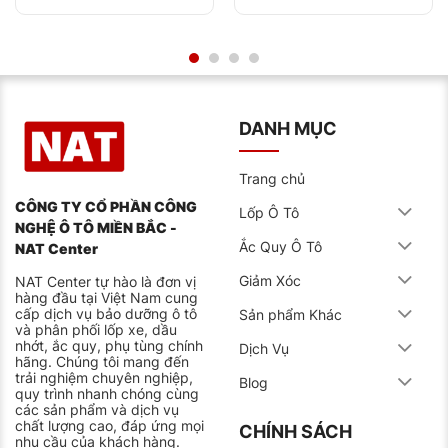
Lốp ô tô Advenza có tốt không?
Lốp xe Advenza có những đặc điểm nổi bật như thế
nào mà khiến các tài xế tin tưởng và sử dụng như vậy.
Dưới đây có lẽ là câu trả lời cho bạn.
DANH MỤC
Tiết kiệm nhiên liệu
Hoa lốp được thiết kế theo dạng hướng dọc, cùng với
Trang chủ
các rãnh chính rộng và sâu giúp cân bằng khi lái;
CÔNG TY CỔ PHẦN CÔNG
phanh tốt chóng trược dài, tiết kiệm nhiên liệu, thân
Lốp Ô Tô
thiện với môi trường.
NGHỆ Ô TÔ MIỀN BẮC -
Ắc Quy Ô Tô
NAT Center
Độ an toàn tối đa
Giảm Xóc
NAT Center tự hào là đơn vị
Hông lốp mềm dẻo với khung sường cường lực cao;
hàng đầu tại Việt Nam cung
có thể chịu tải và cường lực cao. Nhưng khi vận hành
cấp dịch vụ bảo dưỡng ô tô
Sản phẩm Khác
lại cực kỳ êm ái và mang đến cảm giác lái thoải mái.
và phân phối lốp xe, dầu
Đảm bảo độ cứng vững và độ an toàn cao khi chạy
nhớt, ắc quy, phụ tùng chính
Dịch Vụ
trên đường cao tốc, đường trường. Được thiết kế là
hãng. Chúng tôi mang đến
sản phẩm lốp không săm với kết cấu thép đặc biệt
trải nghiệm chuyên nghiệp,
Blog
chịu tải cao, chịu va đập trên nhiều loại đường.
quy trình nhanh chóng cùng
các sản phẩm và dịch vụ
Bền bỉ, được các tài xế tin dùng
chất lượng cao, đáp ứng mọi
CHÍNH SÁCH
nhu cầu của khách hàng.