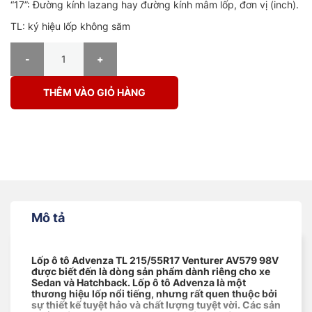
“17”: Đường kính lazang hay đường kính mâm lốp, đơn vị (inch).
TL: ký hiệu lốp không săm
LỐP Ô TÔ ADVENZA TL 215/55R17 VENTURER AV579 98V số lượng
THÊM VÀO GIỎ HÀNG
Mô tả
Lốp ô tô Advenza TL 215/55R17 Venturer AV579 98V
được biết đến là dòng sản phẩm dành riêng cho xe
Sedan và Hatchback. Lốp ô tô Advenza là một
thương hiệu lốp nổi tiếng, nhưng rất quen thuộc bởi
sự thiết kế tuyệt hảo và chất lượng tuyệt vời. Các sản