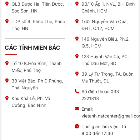
QL3 Dược Hạ, Tiên Dược,
9B/10 Ấp 1, NVL, BH, Bình
Đội ngũ kỹ thuật viên giàu kinh nghiệm, được đào
Sóc Sơn, HN
Chánh, HCM
tạo bài bản.
TDP số 6, Phúc Thọ, Phúc
1/42 Nguyễn Văn Quá,
Lưu ý:
Giá sản phẩm có thể thay đổi theo từng thời
Thọ, HN.
ĐHT, Q.12, HCM
điểm tùy vào chính sách nhà cung cấp, chương trình
khuyến mãi hoặc biến động thị trường. Quý khách vui
146 Nguyễn Biểu, Ph.2,
lòng liên hệ trực tiếp để được cập nhật thông tin giá
Q.5, HCM
mới nhất và chính xác nhất.
CÁC TỈNH MIỀN BẮC
123 Huỳnh Văn Cù, PC,
Tại sao bạn nên mua lốp xe Advenza tại NAT Center
Thủ Dầu Một, BD
Tổ 10 K.Hòa Bình, Thanh
Bạn có biết để chọn mua được một chiếc lốp mới phù
Miếu, Phú Thọ
hợp với xế yêu cần đảm bảo an toàn phải đáp ứng
39 Lý Tự Trọng, TA, Buôn
các yêu cầu như: hàng chính hãng, đúng thông số lố,
Ma Thuột, ĐL
38 Việt Bắc, Ph Đ.Phùng,
lựa chọn dòng lốp phù hợp với điều kiện đường đi…
Nếu bạn không có kinh nghiệm mua lốp ô tô và không
Thái Nguyên
biết loại nào phù hợp với xe của mình thì rất dễ mua
Số điện thoại:
033
phải lốp kém chất lượng; gây mất an toàn trong quá
2221818
Khu Khả Lễ, Ph. Võ
trình xe vận hành. Thậm chí ảnh hưởng đến xe và tính
Cường, Bắc Ninh
mạng.
Email:
vietanh.natcenter@gmail.c
NAT là đơn vị cung cấp
lốp xe Advenza
chính hãng
đáng tin cậy với giá cả cạnh tranh. Khi đến với nhà
Thời gian làm việc:
Từ
phân phối Ô Tô Miền Bắc NAT, nếu bạn không am hiểu
về các dòng lốp xe cũng sẽ được nhân viên tư vấn
8:00 đến 17:30
nhiệt tình. Ngoài ra, bạn còn được chia sẻ về cách sử