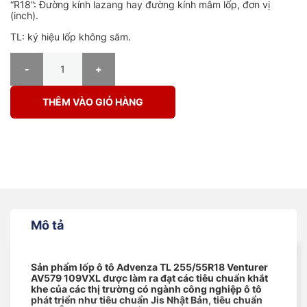
“R18”: Đường kính lazang hay đường kính mâm lốp, đơn vị
(inch).
TL: ký hiệu lốp không săm.
Lốp Advenza TL 255/55R18 Venturer AV579 109VXL số lượng
THÊM VÀO GIỎ HÀNG
Mô tả
Sản phẩm lốp ô tô Advenza TL 255/55R18 Venturer
AV579 109VXL được làm ra đạt các tiêu chuẩn khắt
khe của các thị trường có ngành công nghiệp ô tô
phát triển như tiêu chuẩn Jis Nhật Bản, tiêu chuẩn