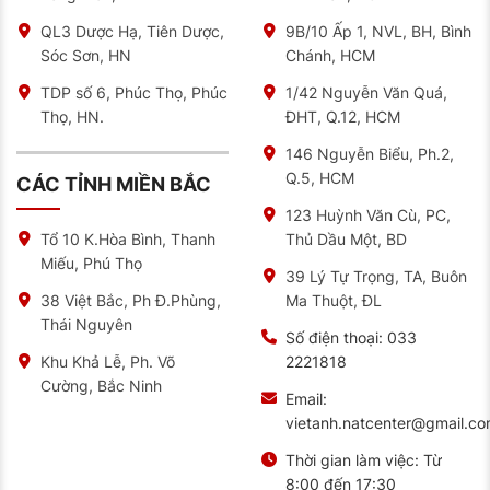
QL3 Dược Hạ, Tiên Dược,
9B/10 Ấp 1, NVL, BH, Bình
NAT là đơn vị cung cấp
lốp xe Advenza
chính hãng
đáng tin cậy với giá cả cạnh tranh. Khi đến với nhà
Sóc Sơn, HN
Chánh, HCM
phân phối Ô Tô Miền Bắc NAT, nếu bạn không am hiểu
về các dòng lốp xe cũng sẽ được nhân viên tư vấn
TDP số 6, Phúc Thọ, Phúc
1/42 Nguyễn Văn Quá,
nhiệt tình. Ngoài ra, bạn còn được chia sẻ về cách sử
Thọ, HN.
ĐHT, Q.12, HCM
dụng lốp đúng cách để đảm bảo an toàn cho mỗi
chuyến đi. Với cơ sở hiện đại, được trang bị đầy đủ
146 Nguyễn Biểu, Ph.2,
các trang thiết bị máy móc; NAT sẽ mang đến cho
khách hàng những trải nghiệm tuyệt vời.
Q.5, HCM
CÁC TỈNH MIỀN BẮC
Feedback của khách hàng khi mua lốp ô tô
123 Huỳnh Văn Cù, PC,
tại NAT Center
Thủ Dầu Một, BD
Tổ 10 K.Hòa Bình, Thanh
Miếu, Phú Thọ
Anh Quân: “”Sau khi sử dụng dịch vụ tại NAT,
39 Lý Tự Trọng, TA, Buôn
tôi hoàn toàn tin tưởng và quyết định sẽ lựa
Ma Thuột, ĐL
38 Việt Bắc, Ph Đ.Phùng,
chọn NAT lâu dài””
Thái Nguyên
Số điện thoại:
033
Chị Mai: “”Là một người khá kỹ tính trong việc
lựa chọn chất lượng và dịch vụ, mình rất hài
2221818
Khu Khả Lễ, Ph. Võ
lòng khi sử dụng dịch vụ ở đây. Mình sẽ giới
Cường, Bắc Ninh
thiệu nhiều bạn bè đến đây để trải nghiệm
Email:
chất lượng””
vietanh.natcenter@gmail.c
Anh Quyền: “”Tại NAT, tôi được các nhân viên
Thời gian làm việc:
Từ
tư vấn rất nhiệt tình, chân thành. Lốp xe của
tôi cũng được kiểm tra trước khi quyết định
8:00 đến 17:30