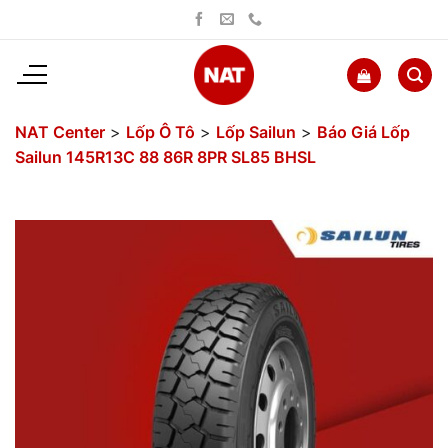
Bỏ
qua
nội
dung
NAT Center
>
Lốp Ô Tô
>
Lốp Sailun
>
Báo Giá Lốp
Sailun 145R13C 88 86R 8PR SL85 BHSL