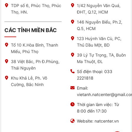
TDP số 6, Phúc Thọ, Phúc
1/42 Nguyễn Văn Quá,
Thọ, HN.
ĐHT, Q.12, HCM
146 Nguyễn Biểu, Ph.2,
Q.5, HCM
CÁC TỈNH MIỀN BẮC
123 Huỳnh Văn Cù, PC,
Thủ Dầu Một, BD
Tổ 10 K.Hòa Bình, Thanh
Miếu, Phú Thọ
39 Lý Tự Trọng, TA, Buôn
Ma Thuột, ĐL
38 Việt Bắc, Ph Đ.Phùng,
Thái Nguyên
Số điện thoại:
033
2221818
Khu Khả Lễ, Ph. Võ
Cường, Bắc Ninh
Email:
vietanh.natcenter@gmail.c
Thời gian làm việc:
Từ
8:00 đến 17:30
Website:
natcenter.vn