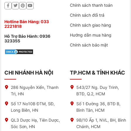
Chính sách thanh toán
Chính sách đổi trả
Hotline Bán Hàng:
033
Chính sách giao hàng
2221818
Hướng dẫn mua hàng
Hỗ Trợ Bảo Hành:
0936
323355
Chính sách bảo mật
CHI NHÁNH HÀ NỘI
TP.HCM & TỈNH KHÁC
286 Nguyễn Xiển, Thanh
543/27 Ng. Duy Trinh,
Trì, HN
BTĐ, Q.2, HCM
Số 17 No10B ĐTM, SĐ,
Số 1 Đường 36, BTĐ B,
Long Biên, HN
Bình Tân, HCM
QL3 Dược Hạ, Tiên Dược,
9B/10 Ấp 1, NVL, BH, Bình
Sóc Sơn, HN
Chánh, HCM