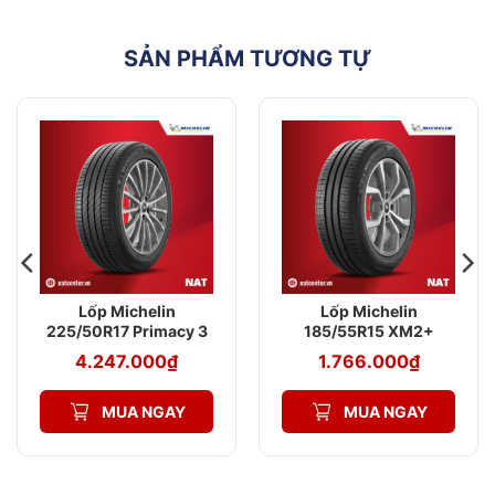
SẢN PHẨM TƯƠNG TỰ
Lốp Michelin
Lốp Michelin
225/50R17 Primacy 3
185/55R15 XM2+
ZP MOE
4.247.000
₫
1.766.000
₫
MUA NGAY
MUA NGAY