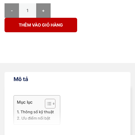
Lốp Sailun 145R13C 88/86R 8PR SL85 BHSL số lượng
THÊM VÀO GIỎ HÀNG
Mô tả
Mục lục
Thông số kỹ thuật
Ưu điểm nổi bật
Thông số kỹ thuật