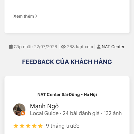
145R13C
Xem thêm
145
: Bề rộng mặt lốp 145 mm
R
: Cấu trúc bố thép hướng tâm (Radial)
13
: Đường kính mâm 13 inch
C (Commercial)
: Lốp thương mại chuyên chở
Cập nhật: 22/07/2026
|
268
lượt xem
|
NAT Center
88/86R
FEEDBACK CỦA KHÁCH HÀNG
88/86
: Chỉ số tải kép (đơn/đôi)
88: Tải tối đa khi lắp đơn (≈ 560 kg/lốp)
86: Tải tối đa khi lắp kép (≈ 530 kg/lốp)
NAT Center Sài Đồng - Hà Nội
Phù hợp xe tải nhẹ chạy hàng, xe bán tải
nhỏ
R
: Chỉ số tốc độ tối đa 170 km/h
8PR