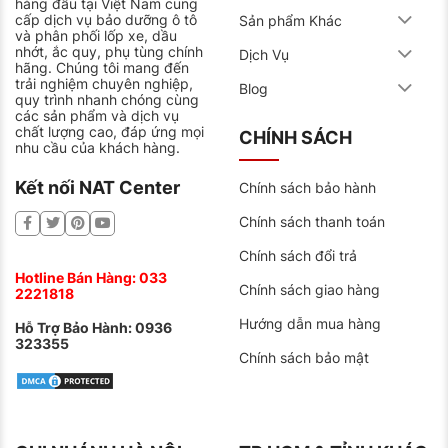
hàng đầu tại Việt Nam cung
Tiết kiệm nhiên liệu nhiều hơn
cấp dịch vụ bảo dưỡng ô tô
Sản phẩm Khác
Đặc điểm của Milestar là dòng lốp sản xuất tại Việt
và phân phối lốp xe, dầu
Nam, với công nghệ của Mỹ kếp hợp nguyên liệu cao
nhớt, ắc quy, phụ tùng chính
Dịch Vụ
su và các hóa chất cao cấp. Để ra đời dòng lốp ma sát
hãng. Chúng tôi mang đến
tốt, kiểu dáng đẹp. Giúp giảm tiếng ốn và giảm tối đa
trải nghiệm chuyên nghiệp,
Blog
lực cản lăn. Cho phép tiết kiệm từ 5-8% lượng nhiên
quy trình nhanh chóng cùng
liệu tiêu hao xăng sinh ra.
các sản phẩm và dịch vụ
chất lượng cao, đáp ứng mọi
CHÍNH SÁCH
nhu cầu của khách hàng.
Dòng sản phẩm được các tài xế tin dùng
Với chi phí cạnh tranh và tiết kiệm nhiên liệu của lốp
Kết nối NAT Center
Chính sách bảo hành
Milestar, việc thay thế lốp trở lên đơn giản, tiện lợi và
đặc biệt là lượng xăng tiêu thụ giảm đi đáng kể. Lốp
Chính sách thanh toán
xe Milestar là lựa chọn phù hợp cho xe ô tô của bạn
khi cần thay lốp mới.
Chính sách đổi trả
Địa chỉ bán lốp xe uy tín
Hotline Bán Hàng:
033
Chính sách giao hàng
2221818
Hiện nay trên thị trường có rất nhiều cửa hàng và nhà
phân phối lốp xe đến từ thương hiệu Milestar. Nếu bạn
Hướng dẫn mua hàng
Hỗ Trợ Bảo Hành:
0936
đang tìm kiếm một địa chỉ mua lốp xe Milestar uy tín
323355
thì NAT CENTER là nơi bạn nên ghé tới.
Chính sách bảo mật
Cung cấp lốp xe Milestar chính hãng, nguồn gốc,
bảng giá rõ ràng.
Chất lượng dịch vụ cao.