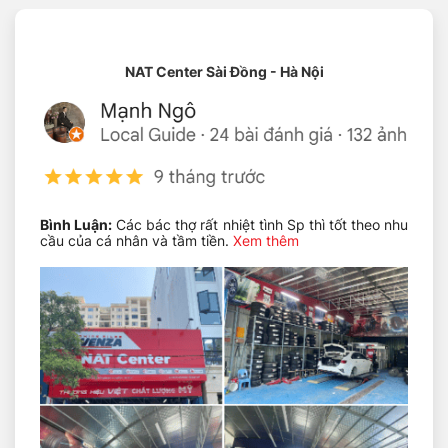
tại NAT
Lốp xe MILESTAR MS932 hàng Mỹ
NAT Center Sài Đồng - Hà Nội
205/45R17 chính hãng
Được thiết kế với công nghệ hiện đại,
lốp xe
205/45R17 Milestar MS932
mang lại khả năng vận
hành êm ái. Độ bám đường tuyệt vời trong mọi điều
kiện thời tiết, bền bỉ với mọi loại địa hình. Ưu điểm nổi
bật của dòng lốp xe này có lẽ chính là độ êm ái của nó
khi vận hành. Theo thực tế cho thấy, cứ 10 khách
hàng mua lốp xe Milestar thì sẽ có đến 8 người đánh
giá dòng lốp xe này mang đến độ êm ái bất ngờ.
Bình Luận:
Các bác thợ rất nhiệt tình Sp thì tốt theo nhu
cầu của cá nhân và tầm tiền.
Xem thêm
Lốp Milestar là dòng lốp cao cấp sản xuất theo công
nghệ hiện đại của Mỹ; theo tiêu chuẩn toàn cầu. Sản
phẩm này đã bán tại thị trường Mỹ từ 2006 và được
đánh giá rất cao; lọt vào top best seller trên các trang
thương mại điện tử lớn. So với các sản phẩm nhập
khẩu thì lốp xe Milestar được sản xuất tại Việt Nam chỉ
có giá bằng một nửa. Nhưng chất lượng lại tương
đương rất an toàn và bền bỉ.
Thông số kỹ thuật của lốp MILESTAR MS932
Thông số kỹ thuật lốp xe
Milestar MS932 hàng Mỹ
205/45R17