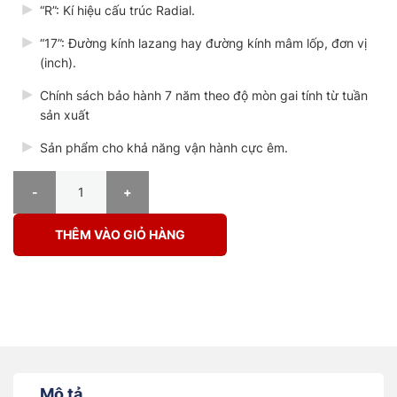
“R”: Kí hiệu cấu trúc Radial.
“17”: Đường kính lazang hay đường kính mâm lốp, đơn vị
(inch).
Chính sách bảo hành 7 năm theo độ mòn gai tính từ tuần
sản xuất
Sản phẩm cho khả năng vận hành cực êm.
LỐP XE MILESTAR MS932 205/45R17 số lượng
THÊM VÀO GIỎ HÀNG
Mô tả