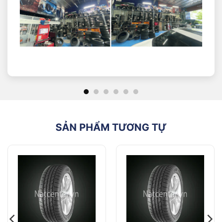
“205”: Chiều rộng mặt lốp, chính là phần tiếp xúc
với mặt đường, đơn vị tính là (mm)
“45”: Tỷ lệ chiều cao lốp so với chiều rộng lốp
“R”: Kí hiệu cấu trúc Radial
“17”: Đường kính lazang hay đường kính mâm lốp,
đơn vị (inch).
SẢN PHẨM TƯƠNG TỰ