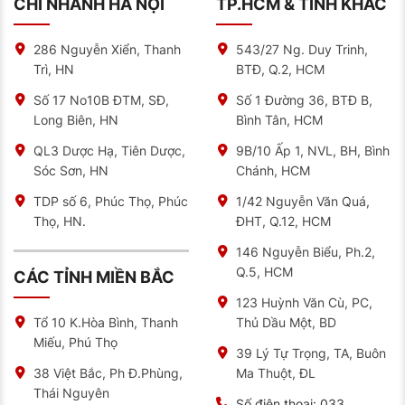
CHI NHÁNH HÀ NỘI
TP.HCM & TỈNH KHÁC
Cơ sở vật chất, trang thiết bị hiện đại.
Đội ngũ kỹ thuật viên giàu kinh nghiệm, được đào
286 Nguyễn Xiển, Thanh
543/27 Ng. Duy Trinh,
tạo bài bản.
Trì, HN
BTĐ, Q.2, HCM
Số 17 No10B ĐTM, SĐ,
Số 1 Đường 36, BTĐ B,
Tại sao bạn nên mua lốp xe ô tô tại NAT
Long Biên, HN
Bình Tân, HCM
Tại NAT, bạn sẽ được các nhân viên lắng nghe và tư
vấn nhiệt tình. Bên cạnh đó, lốp xe của bạn cũng được
QL3 Dược Hạ, Tiên Dược,
9B/10 Ấp 1, NVL, BH, Bình
kiểm tra trước khi quyết định có nên thay hay không.
Sóc Sơn, HN
Chánh, HCM
Tại NAT, bạn hoàn toàn yên tâm về chất lượng.
TDP số 6, Phúc Thọ, Phúc
1/42 Nguyễn Văn Quá,
Khi đến với NAT, nếu bạn không am hiểu về các dòng
lốp xe cũng sẽ được nhân viên tư vấn nhiệt tình. Ngoài
Thọ, HN.
ĐHT, Q.12, HCM
ra, bạn còn được chia sẻ về cách sử dụng lốp đúng
cách để đảm bảo an toàn cho mỗi chuyến đi.
146 Nguyễn Biểu, Ph.2,
Q.5, HCM
CÁC TỈNH MIỀN BẮC
Với cơ sở hiện đại, được trang bị đầy đủ các trang
thiết bị máy móc. NAT sẽ mang đến cho khách hàng
123 Huỳnh Văn Cù, PC,
những trải nghiệm tuyệt vời.
Thủ Dầu Một, BD
Tổ 10 K.Hòa Bình, Thanh
Chính sách bảo hành 7 năm theo độ mòn gai tính từ
Miếu, Phú Thọ
39 Lý Tự Trọng, TA, Buôn
tuần sản xuất
Ma Thuột, ĐL
38 Việt Bắc, Ph Đ.Phùng,
Sản phẩm cho khả năng vận hành cực êm. Độ bám
Thái Nguyên
Số điện thoại:
033