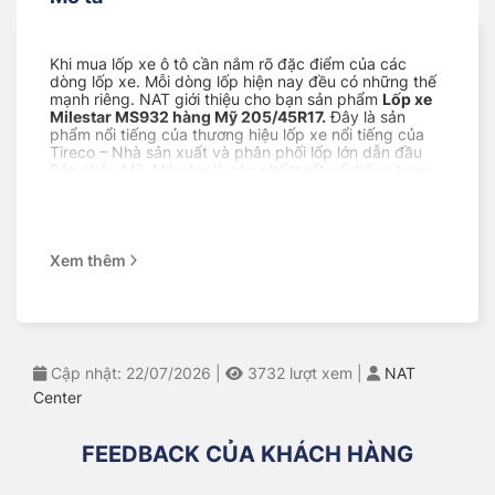
Khi mua lốp xe ô tô cần nắm rõ đặc điểm của các
dòng lốp xe. Mỗi dòng lốp hiện nay đều có những thế
mạnh riêng. NAT giới thiệu cho bạn sản phẩm
Lốp xe
Milestar MS932 hàng Mỹ 205/45R17.
Đây là sản
phẩm nổi tiếng của thương hiệu lốp xe nổi tiếng của
Tireco – Nhà sản xuất và phân phối lốp lớn dẫn đầu
Bắc châu Mỹ. Milestar là sản phẩm rất nổi tiếng trong
ngành lốp ở Mỹ và được đánh giá là “Bang For The
Buck” (đáng giá đến từng xu). Sản phẩm nằm trong
top bán chạy trên Amazon và Walmart, được khách
hàng trên toàn thế giới yêu thích sử dụng.
Xem thêm
Cùng NAT xem sản phẩm này có gì mà thu hút tới vậy!
Mục lục
Lốp xe MILESTAR MS932 hàng Mỹ 205/45R17
Cập nhật: 22/07/2026
|
3732
lượt xem
|
NAT
chính hãng
Center
Lốp xe Milestar có tốt không?
Địa chỉ bán lốp xe uy tín
FEEDBACK CỦA KHÁCH HÀNG
Tại sao bạn nên mua lốp xe ô tô tại NAT
Feedback của khách hàng khi mua lốp MILESTAR