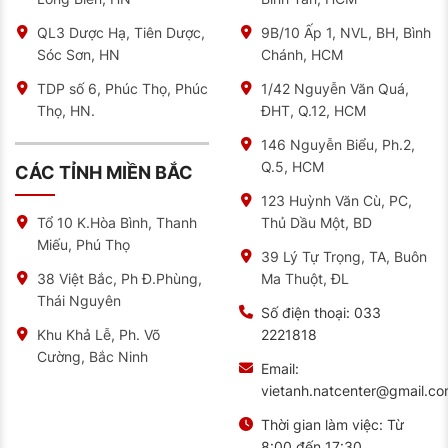
Tại sao bạn nên mua lốp xe ô tô tại NAT
Tại NAT, bạn sẽ được các nhân viên lắng nghe và tư
QL3 Dược Hạ, Tiên Dược,
9B/10 Ấp 1, NVL, BH, Bình
vấn nhiệt tình. Bên cạnh đó, lốp xe của bạn cũng được
Sóc Sơn, HN
Chánh, HCM
kiểm tra trước khi quyết định có nên thay hay không.
Tại NAT, bạn hoàn toàn yên tâm về chất lượng.
TDP số 6, Phúc Thọ, Phúc
1/42 Nguyễn Văn Quá,
Thọ, HN.
ĐHT, Q.12, HCM
Khi đến với NAT, nếu bạn không am hiểu về các dòng
lốp xe cũng sẽ được nhân viên tư vấn nhiệt tình. Ngoài
ra, bạn còn được chia sẻ về cách sử dụng lốp đúng
146 Nguyễn Biểu, Ph.2,
cách để đảm bảo an toàn cho mỗi chuyến đi.
Q.5, HCM
CÁC TỈNH MIỀN BẮC
Với cơ sở hiện đại, được trang bị đầy đủ các trang
123 Huỳnh Văn Cù, PC,
thiết bị máy móc. NAT sẽ mang đến cho khách hàng
Thủ Dầu Một, BD
Tổ 10 K.Hòa Bình, Thanh
những trải nghiệm tuyệt vời.
Miếu, Phú Thọ
39 Lý Tự Trọng, TA, Buôn
Chính sách bảo hành 7 năm theo độ mòn gai tính từ
Ma Thuột, ĐL
38 Việt Bắc, Ph Đ.Phùng,
tuần sản xuất
Thái Nguyên
Số điện thoại:
033
Sản phẩm cho khả năng vận hành cực êm. Độ bám
2221818
Khu Khả Lễ, Ph. Võ
đường và cảm giác lái ngay trong điều kiện đường
Cường, Bắc Ninh
ướt rất tốt.
Email:
vietanh.natcenter@gmail.c
Feedback của khách hàng khi mua lốp
MILESTAR tại NAT
Thời gian làm việc:
Từ
8:00 đến 17:30
Anh Quân: “Sau khi sử dụng dịch vụ tại NAT,