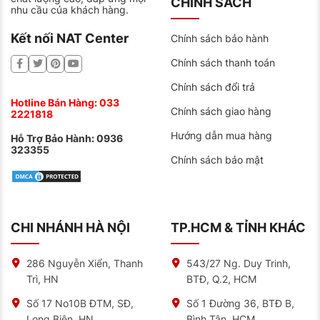
CHÍNH SÁCH
nhu cầu của khách hàng.
Dòng sản phẩm được các tài xế tin dùng
Kết nối NAT Center
Chính sách bảo hành
Với chi phí cạnh tranh và tiết kiệm nhiên liệu của lốp
Milestar, việc thay thế lốp trở lên đơn giản, tiện lợi và
Chính sách thanh toán
đặc biệt là lượng xăng tiêu thụ giảm đi đáng kể. Lốp
xe Milestar là lựa chọn phù hợp cho xe ô tô của bạn
Chính sách đổi trả
khi cần thay lốp mới.
Hotline Bán Hàng:
033
Chính sách giao hàng
2221818
Địa chỉ bán lốp xe uy tín
Hướng dẫn mua hàng
Hiện nay trên thị trường có rất nhiều cửa hàng và nhà
Hỗ Trợ Bảo Hành:
0936
phân phối lốp xe đến từ thương hiệu Milestar. Nếu bạn
323355
đang tìm kiếm một địa chỉ mua lốp xe Milestar uy tín
Chính sách bảo mật
thì NAT CENTER là nơi bạn nên ghé tới.
Cung cấp lốp xe Milestar chính hãng, nguồn gốc,
bảng giá rõ ràng.
CHI NHÁNH HÀ NỘI
TP.HCM & TỈNH KHÁC
Chất lượng dịch vụ cao.
Cơ sở vật chất, trang thiết bị hiện đại.
286 Nguyễn Xiển, Thanh
543/27 Ng. Duy Trinh,
Đội ngũ kỹ thuật viên giàu kinh nghiệm, được đào
Trì, HN
BTĐ, Q.2, HCM
tạo bài bản.
Số 17 No10B ĐTM, SĐ,
Số 1 Đường 36, BTĐ B,
Long Biên, HN
Bình Tân, HCM