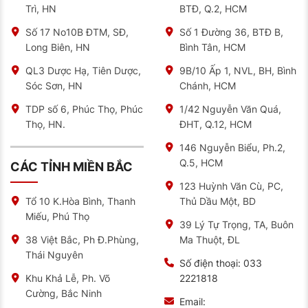
Đội ngũ kỹ thuật viên giàu kinh nghiệm, được đào
Trì, HN
BTĐ, Q.2, HCM
tạo bài bản.
Số 17 No10B ĐTM, SĐ,
Số 1 Đường 36, BTĐ B,
Long Biên, HN
Bình Tân, HCM
Tại sao bạn nên mua lốp xe ô tô tại NAT
Tại NAT, bạn sẽ được các nhân viên lắng nghe và tư
QL3 Dược Hạ, Tiên Dược,
9B/10 Ấp 1, NVL, BH, Bình
vấn nhiệt tình. Bên cạnh đó, lốp xe của bạn cũng được
Sóc Sơn, HN
Chánh, HCM
kiểm tra trước khi quyết định có nên thay hay không.
Tại NAT, bạn hoàn toàn yên tâm về chất lượng.
TDP số 6, Phúc Thọ, Phúc
1/42 Nguyễn Văn Quá,
Thọ, HN.
ĐHT, Q.12, HCM
Khi đến với NAT, nếu bạn không am hiểu về các dòng
lốp xe cũng sẽ được nhân viên tư vấn nhiệt tình. Ngoài
ra, bạn còn được chia sẻ về cách sử dụng lốp đúng
146 Nguyễn Biểu, Ph.2,
cách để đảm bảo an toàn cho mỗi chuyến đi.
Q.5, HCM
CÁC TỈNH MIỀN BẮC
Với cơ sở hiện đại, được trang bị đầy đủ các trang
123 Huỳnh Văn Cù, PC,
thiết bị máy móc. NAT sẽ mang đến cho khách hàng
Thủ Dầu Một, BD
Tổ 10 K.Hòa Bình, Thanh
những trải nghiệm tuyệt vời.
Miếu, Phú Thọ
39 Lý Tự Trọng, TA, Buôn
Chính sách bảo hành 7 năm theo độ mòn gai tính từ
Ma Thuột, ĐL
38 Việt Bắc, Ph Đ.Phùng,
tuần sản xuất
Thái Nguyên
Số điện thoại:
033
Sản phẩm cho khả năng vận hành cực êm. Độ bám
2221818
Khu Khả Lễ, Ph. Võ
đường và cảm giác lái ngay trong điều kiện đường
Cường, Bắc Ninh
ướt rất tốt.
Email: