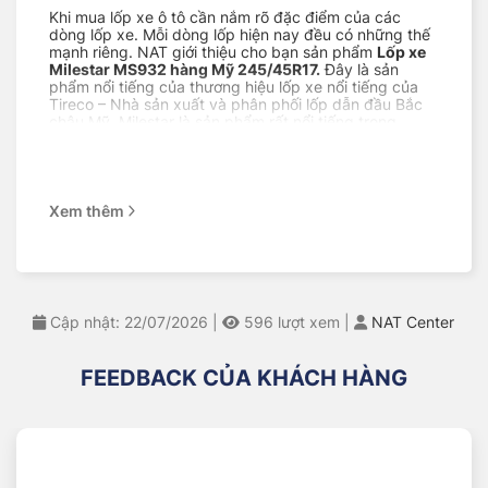
Khi mua lốp xe ô tô cần nắm rõ đặc điểm của các
dòng lốp xe. Mỗi dòng lốp hiện nay đều có những thế
mạnh riêng. NAT giới thiệu cho bạn sản phẩm
Lốp xe
Milestar MS932 hàng Mỹ 245/45R17.
Đây là sản
phẩm nổi tiếng của thương hiệu lốp xe nổi tiếng của
Tireco – Nhà sản xuất và phân phối lốp dẫn đầu Bắc
châu Mỹ. Milestar là sản phẩm rất nổi tiếng trong
ngành lốp ở Mỹ và được đánh giá là “Bang For The
Buck” (đáng giá đến từng xu). Sản phẩm nằm trong
top bán chạy trên Amazon và Walmart, được khách
hàng trên toàn thế giới yêu thích sử dụng.
Xem thêm
Cùng NAT xem sản phẩm này có gì mà thu hút tới vậy!
Mục lục
Lốp xe MILESTAR MS932 hàng Mỹ 245/45R17
Cập nhật: 22/07/2026
|
596
lượt xem
|
NAT Center
chính hãng
Lốp xe Milestar có tốt không?
FEEDBACK CỦA KHÁCH HÀNG
Địa chỉ bán lốp xe uy tín
Tại sao bạn nên mua lốp xe ô tô tại NAT
Feedback của khách hàng khi mua lốp MILESTAR
tại NAT