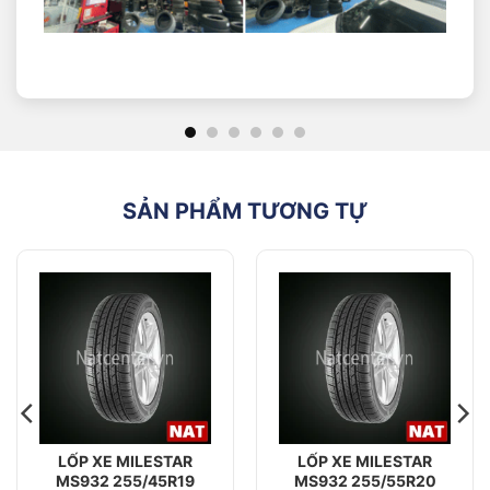
với mặt đường, đơn vị tính là (mm)
“45”: Tỷ lệ chiều cao lốp so với chiều rộng lốp
“R”: Kí hiệu cấu trúc Radial
“17”: Đường kính lazang hay đường kính mâm lốp,
đơn vị (inch).
SẢN PHẨM TƯƠNG TỰ
LỐP XE MILESTAR
LỐP XE MILESTAR
MS932 255/45R19
MS932 255/55R20