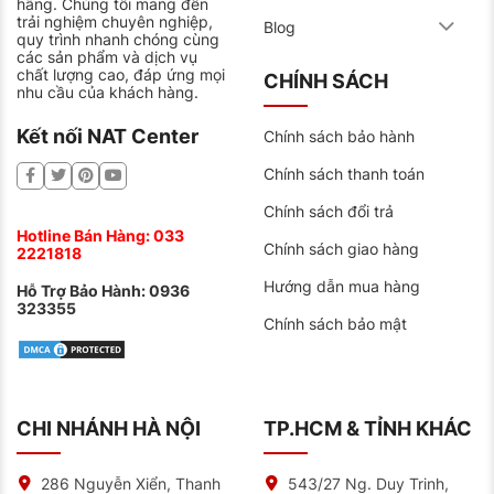
hãng. Chúng tôi mang đến
Nam, với công nghệ của Mỹ kếp hợp nguyên liệu cao
trải nghiệm chuyên nghiệp,
su và các hóa chất cao cấp. Để ra đời dòng lốp ma sát
Blog
quy trình nhanh chóng cùng
tốt, kiểu dáng đẹp. Giúp giảm tiếng ốn và giảm tối đa
các sản phẩm và dịch vụ
lực cản lăn. Cho phép tiết kiệm từ 5-8% lượng nhiên
chất lượng cao, đáp ứng mọi
liệu tiêu hao xăng sinh ra.
CHÍNH SÁCH
nhu cầu của khách hàng.
Dòng sản phẩm được các tài xế tin dùng
Kết nối NAT Center
Chính sách bảo hành
Với chi phí cạnh tranh và tiết kiệm nhiên liệu của lốp
Milestar, việc thay thế lốp trở lên đơn giản, tiện lợi và
Chính sách thanh toán
đặc biệt là lượng xăng tiêu thụ giảm đi đáng kể. Lốp
xe Milestar là lựa chọn phù hợp cho xe ô tô của bạn
Chính sách đổi trả
khi cần thay lốp mới.
Hotline Bán Hàng:
033
Chính sách giao hàng
2221818
Địa chỉ bán lốp xe uy tín
Hướng dẫn mua hàng
Hiện nay trên thị trường có rất nhiều cửa hàng và nhà
Hỗ Trợ Bảo Hành:
0936
phân phối lốp xe đến từ thương hiệu Milestar. Nếu bạn
323355
đang tìm kiếm một địa chỉ mua lốp xe Milestar uy tín
Chính sách bảo mật
thì NAT CENTER là nơi bạn nên ghé tới.
Cung cấp lốp xe Milestar chính hãng, nguồn gốc,
bảng giá rõ ràng.
CHI NHÁNH HÀ NỘI
TP.HCM & TỈNH KHÁC
Chất lượng dịch vụ cao.
Cơ sở vật chất, trang thiết bị hiện đại.
286 Nguyễn Xiển, Thanh
543/27 Ng. Duy Trinh,